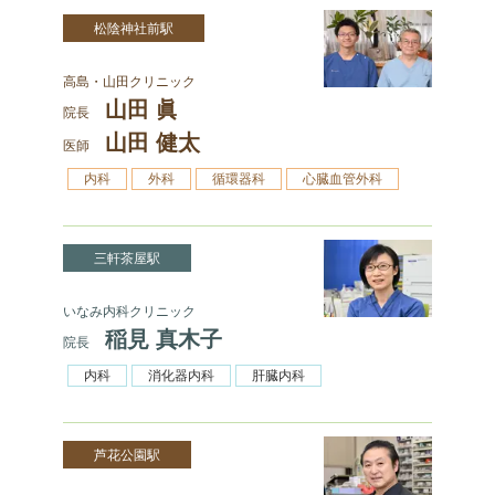
松陰神社前駅
高島・山田クリニック
山田 眞
院長
山田 健太
医師
内科
外科
循環器科
心臓血管外科
三軒茶屋駅
いなみ内科クリニック
稲見 真木子
院長
内科
消化器内科
肝臓内科
芦花公園駅