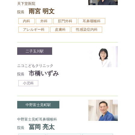
天下堂医院
雨宮 明文
院長
内科
外科
肛門外科
耳鼻咽喉科
アレルギー科
皮膚科
性感染症内科
二子玉川駅
ニコこどもクリニック
市橋いずみ
院長
小児科
中野富士見町駅
中野富士見町耳鼻咽喉科
冨岡 亮太
院長