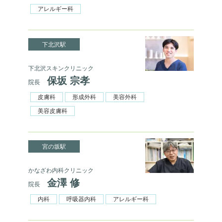
アレルギー科
下北沢駅
下北沢スキンクリニック
保坂 宗孝
院長
皮膚科
形成外科
美容外科
美容皮膚科
宮の坂駅
かなざわ内科クリニック
金澤 修
院長
内科
呼吸器内科
アレルギー科