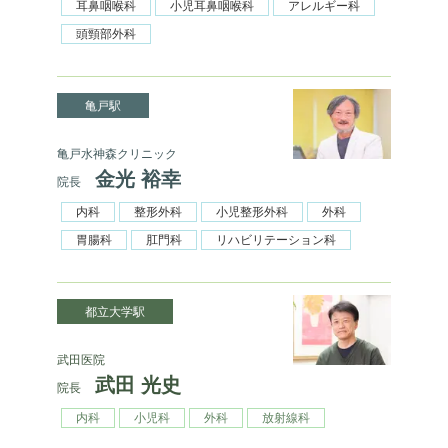
耳鼻咽喉科
小児耳鼻咽喉科
アレルギー科
頭頸部外科
亀戸駅
亀戸水神森クリニック
金光 裕幸
院長
内科
整形外科
小児整形外科
外科
胃腸科
肛門科
リハビリテーション科
都立大学駅
武田医院
武田 光史
院長
内科
小児科
外科
放射線科