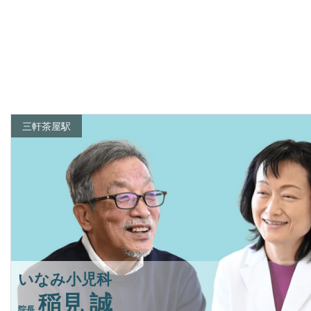
三軒茶屋駅
いなみ小児科
稲見 誠
院長