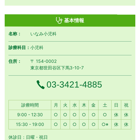
基本情報
名称：
いなみ小児科
診療科目：
小児科
住所：
〒 154-0002
東京都世田谷区下馬3-10-7
電話番号
03-3421-4885
月曜日
火曜日
水曜日
木曜日
金曜日
土曜日
日曜日
祝日
診療時間
月
火
水
木
金
土
日
祝
9:00 - 12:30
○
○
○
○
○
○
休
休
15:30 - 19:00
○
○
○
○
○
○※
休
休
休診日：日曜・祝日