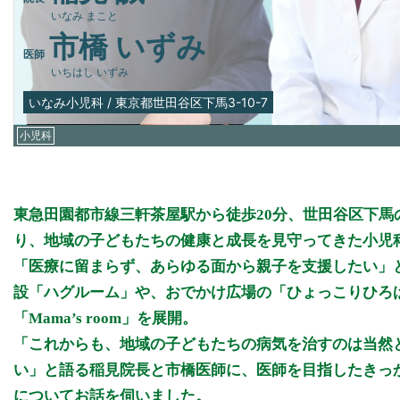
いなみ まこと
市橋 いずみ
医師
いちはし いずみ
いなみ小児科
/
東京都世田谷区下馬3-10-7
小児科
東急田園都市線三軒茶屋駅から徒歩20分、世田谷区下馬
り、地域の子どもたちの健康と成長を見守ってきた小児
「医療に留まらず、あらゆる面から親子を支援したい」
設「ハグルーム」や、おでかけ広場の「ひょっこりひろ
「Mama’s room」を展開。
「これからも、地域の子どもたちの病気を治すのは当然
い」と語る稲見院長と市橋医師に、医師を目指したきっ
についてお話を伺いました。