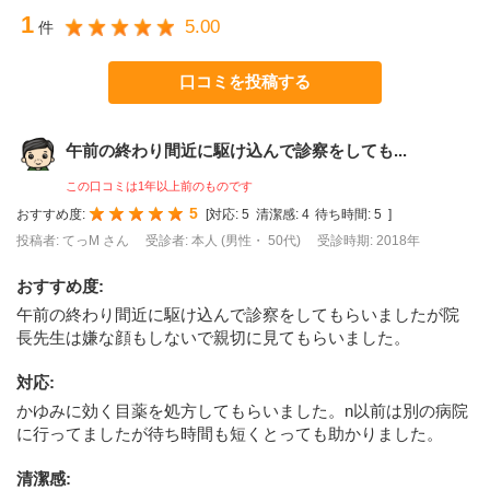
1
5.00
件
口コミを投稿する
午前の終わり間近に駆け込んで診察をしても...
この口コミは1年以上前のものです
5
おすすめ度:
[
対応:
5
清潔感:
4
待ち時間:
5
]
投稿者: てっM さん
受診者: 本人 (男性・ 50代)
受診時期: 2018年
おすすめ度
:
午前の終わり間近に駆け込んで診察をしてもらいましたが院
長先生は嫌な顔もしないで親切に見てもらいました。
対応
:
かゆみに効く目薬を処方してもらいました。n以前は別の病院
に行ってましたが待ち時間も短くとっても助かりました。
清潔感
: