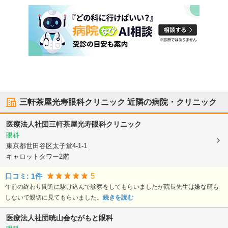
三軒茶屋光寿眼科クリニック
近隣の病院・クリニック
医療法人社団
三軒茶屋光寿眼科クリニック
眼科
東京都世田谷区
太子堂4-1-1
キャロットタワー2階
5
口コミ:
1
件
午前の終わり間近に駆け込んで診察をしてもらいましたが院長先生は嫌な顔も
しないで親切に見てもらいました。
続きを読む
医療法人社団晄山会ながもと眼科