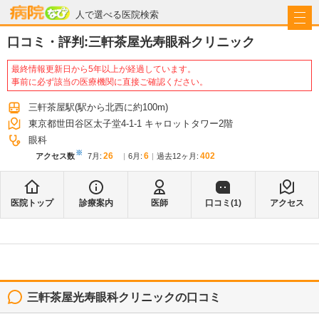
病院なび
人で選べる医院検索
口コミ・評判:
三軒茶屋光寿眼科クリニック
最終情報更新日から5年以上が経過しています。
事前に必ず該当の医療機関に直接ご確認ください。
三軒茶屋駅
(駅から
北西に約100m
)
東京都世田谷区太子堂4-1-1 キャロットタワー2階
眼科
※
26
6
402
アクセス数
7月
:
6月
:
過去12ヶ月:
医院トップ
診療案内
医師
口コミ(
1
)
アクセス
三軒茶屋光寿眼科クリニック
の口コミ