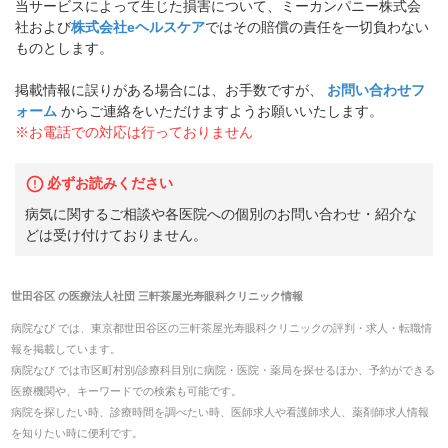
当サービスによって生じた損害について、ミーカンパニー株式会
社および
株式会社eヘルスケア
ではその賠償の責任を一切負わない
ものとします。
掲載情報に誤りがある場合には、お手数ですが、
お問い合わせフ
ォーム
からご連絡をいただけますようお願いいたします。
※お電話での対応は行っておりません
必ずお読みください
病気に関するご相談や各医院への個別のお問い合わせ・紹介な
どは受け付けておりません。
世田谷区
の
医療法人社団 三軒茶屋光寿眼科クリニック
情報
病院なび では、
東京都
世田谷区
の
三軒茶屋光寿眼科クリニック
の
評判・求人・転職
情
報を掲載しています。
病院なび では市区町村別/診療科目別に病院・医院・薬局を探せるほか、予約ができる
医療機関や、キーワードでの検索も可能です。
病院を探したい時、診療時間を調べたい時、医師求人や看護師求人、薬剤師求人情報
を知りたい時に便利です。