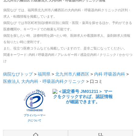
北九州市八幡西区
の
医療法人 大内内科・呼吸器内科クリニック
情報
病院なび では、
福岡県
北九州市八幡西区
の
大内内科・呼吸器内科クリニック
の
評判・
求人・転職
情報を掲載しています。
病院なび では市区町村別/診療科目別に病院・医院・薬局を探せるほか、予約ができる
医療機関や、キーワードでの検索も可能です。
病院を探したい時、診療時間を調べたい時、医師求人や看護師求人、薬剤師求人情報
を知りたい時に便利です。
また、役立つ医療コラムなども掲載していますので、是非ご覧になってください。
関連キーワード:
内科 / 呼吸器内科 / アレルギー科 / 感染症内科 / クリニック / かかりつ
け
病院なびトップ
>
福岡県
>
北九州市八幡西区
>
内科
呼吸器内科
>
医療法人 大内内科・呼吸器内科クリニック
>
口コミ
プライバシーマー
クについて