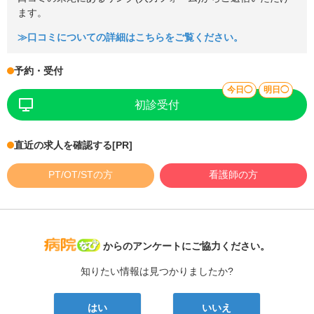
ます。
≫口コミについての詳細はこちらをご覧ください。
予約・受付
今日◯
明日◯
初診受付
直近の求人を確認する
[PR]
PT/OT/STの方
看護師の方
病院なび
からのアンケートにご協力ください。
知りたい情報は見つかりましたか?
はい
いいえ