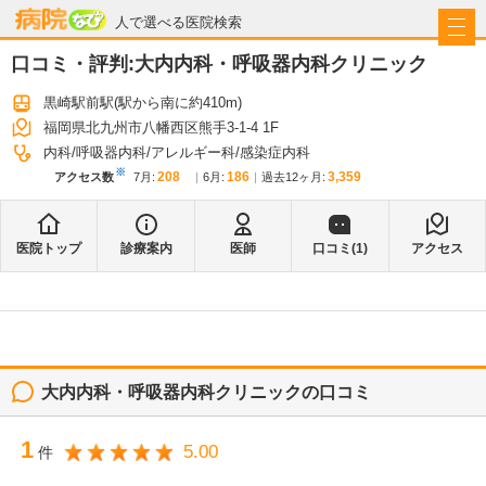
病院なび
人で選べる医院検索
口コミ・評判:
大内内科・呼吸器内科クリニック
黒崎駅前駅
(駅から
南に約410m
)
福岡県北九州市八幡西区熊手3-1-4 1F
内科
呼吸器内科
アレルギー科
感染症内科
※
208
186
3,359
アクセス数
7月
:
6月
:
過去12ヶ月:
医院トップ
診療案内
医師
口コミ(
1
)
アクセス
大内内科・呼吸器内科クリニック
の口コミ
1
5.00
件