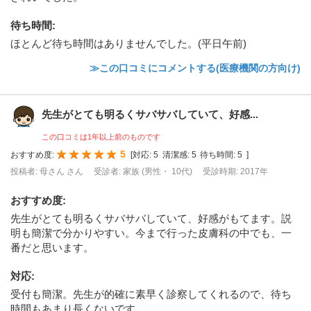
待ち時間
:
ほとんど待ち時間はありませんでした。(平日午前)
≫この口コミにコメントする(医療機関の方向け)
先生がとても明るくサバサバしていて、好感...
この口コミは1年以上前のものです
5
おすすめ度:
[
対応:
5
清潔感:
5
待ち時間:
5
]
投稿者: 母さん さん
受診者: 家族 (男性・ 10代)
受診時期: 2017年
おすすめ度
:
先生がとても明るくサバサバしていて、好感がもてます。説
明も簡潔で分かりやすい。今まで行った皮膚科の中でも、一
番だと思います。
対応
:
受付も簡潔。先生が的確に素早く診察してくれるので、待ち
時間もあまり長くないです。