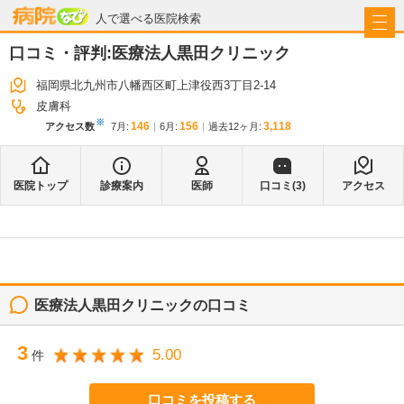
病院なび
人で選べる医院検索
口コミ・評判:
医療法人黒田クリニック
福岡県北九州市八幡西区町上津役西3丁目2-14
皮膚科
※
146
156
3,118
アクセス数
7月
:
6月
:
過去12ヶ月:
医院トップ
診療案内
医師
口コミ(
3
)
アクセス
医療法人黒田クリニック
の口コミ
3
5.00
件
口コミを投稿する