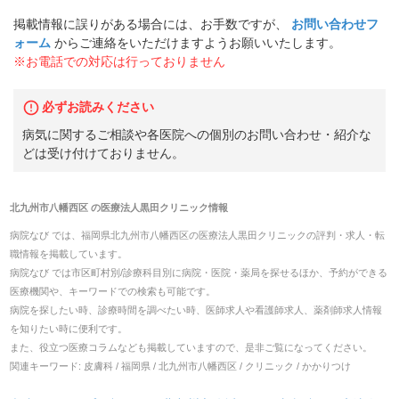
掲載情報に誤りがある場合には、お手数ですが、
お問い合わせフ
ォーム
からご連絡をいただけますようお願いいたします。
※お電話での対応は行っておりません
必ずお読みください
病気に関するご相談や各医院への個別のお問い合わせ・紹介な
どは受け付けておりません。
北九州市八幡西区
の
医療法人黒田クリニック
情報
病院なび では、
福岡県
北九州市八幡西区
の
医療法人黒田クリニック
の
評判・求人・転
職
情報を掲載しています。
病院なび では市区町村別/診療科目別に病院・医院・薬局を探せるほか、予約ができる
医療機関や、キーワードでの検索も可能です。
病院を探したい時、診療時間を調べたい時、医師求人や看護師求人、薬剤師求人情報
を知りたい時に便利です。
また、役立つ医療コラムなども掲載していますので、是非ご覧になってください。
関連キーワード:
皮膚科 / 福岡県 / 北九州市八幡西区 / クリニック / かかりつけ