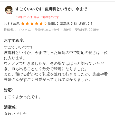
すごくいいです! 皮膚科というか、今まで...
この口コミは1年以上前のものです
5
おすすめ度:
[
対応:
5
清潔感:
5
待ち時間:
5
]
投稿者: こてつ さん
受診者: 本人 (女性・ 20代)
受診時期: 2019年
おすすめ度
:
すごくいいです!
皮膚科というか、今まで行った病院の中で対応の良さは上位
に入ります。
ウオノメで行きましたが、その場でぱぱっと切っていただ
き、血も出ることなく数分で綺麗になりました。
また、預ける所がなく乳児を連れて行きましたが、先生や看
護婦さんがすごく可愛がってくれて助かりました。
対応
:
すごくよかったです。
清潔感
:
きれいでした。