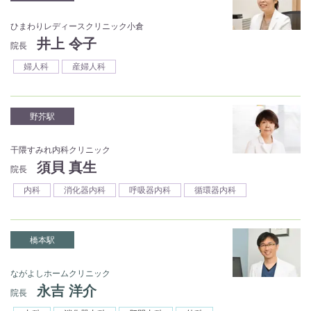
ひまわりレディースクリニック小倉
井上 令子
院長
婦人科
産婦人科
野芥駅
干隈すみれ内科クリニック
須貝 真生
院長
内科
消化器内科
呼吸器内科
循環器内科
橋本駅
ながよしホームクリニック
永吉 洋介
院長