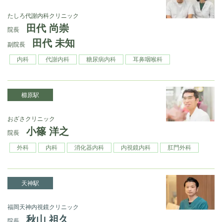
たしろ代謝内科クリニック
田代 尚崇
院長
田代 未知
副院長
内科
代謝内科
糖尿病内科
耳鼻咽喉科
櫛原駅
おざさクリニック
小篠 洋之
院長
外科
内科
消化器内科
内視鏡内科
肛門外科
天神駅
福岡天神内視鏡クリニック
秋山 祖久
院長