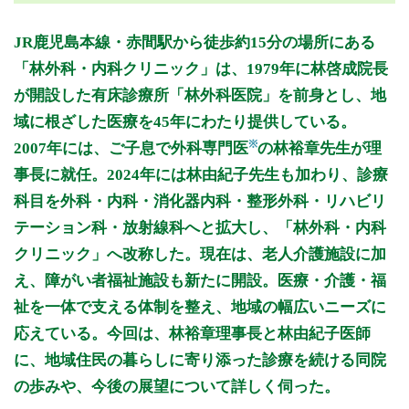
月曜日
火曜日
水曜日
木曜日
金曜日
土曜日
日曜日
祝日
診療時間
月
火
水
木
金
土
日
祝
JR鹿児島本線・赤間駅から徒歩約15分の場所にある
9:00～12:30
●
●
●
●
●
●
「林外科・内科クリニック」は、1979年に林啓成院長
14:00～17:30
●
●
●
●
が開設した有床診療所「林外科医院」を前身とし、地
域に根ざした医療を45年にわたり提供している。
休診日: 日、祝、年末年始 等
※
備考: ・臨時休診あり
2007年には、ご子息で外科専門医
の林裕章先生が理
・理事長は学会・福岡県保険医協会会長としての出務等により
事長に就任。2024年には林由紀子先生も加わり、診療
不在のことがあるため、下肢静脈瘤や痔のご相談は事前にお電
科目を外科・内科・消化器内科・整形外科・リハビリ
話をお願いします。
テーション科・放射線科へと拡大し、「林外科・内科
※診療時間や臨時休診・診療内容等について、事前に必ず医療
クリニック」へ改称した。現在は、老人介護施設に加
機関ホームページ、またはお電話にてご確認ください。
え、障がい者福祉施設も新たに開設。医療・介護・福
>>病院なびで医療機関の詳細を見る
祉を一体で支える体制を整え、地域の幅広いニーズに
応えている。今回は、林裕章理事長と林由紀子医師
公式HPはこちら
に、地域住民の暮らしに寄り添った診療を続ける同院
の歩みや、今後の展望について詳しく伺った。