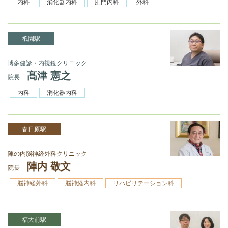
内科
消化器内科
肛門内科
外科
祇園駅
博多健診・内視鏡クリニック
髙津 憲之
院長
内科
消化器内科
春日原駅
陣の内脳神経外科クリニック
陣内 敬文
院長
脳神経外科
脳神経内科
リハビリテーション科
福大前駅