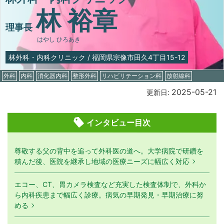
林 裕章
理事長
はやし ひろあき
林外科・内科クリニック
/
福岡県宗像市田久4丁目15-12
外科
内科
消化器内科
整形外科
リハビリテーション科
放射線科
2025-05-21
更新日:
インタビュー目次
尊敬する父の背中を追って外科医の道へ。大学病院で研鑽を
積んだ後、医院を継承し地域の医療ニーズに幅広く対応
エコー、CT、胃カメラ検査など充実した検査体制で、外科か
ら内科疾患まで幅広く診療。病気の早期発見・早期治療に努
める