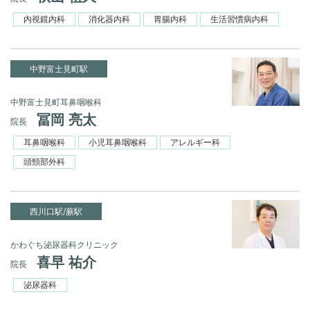
内視鏡内科
消化器内科
胃腸内科
生活習慣病内科
中野富士見町駅
中野富士見町耳鼻咽喉科
冨岡 亮太
院長
耳鼻咽喉科
小児耳鼻咽喉科
アレルギー科
頭頸部外科
西川口駅/蕨駅
かわぐち泌尿器科クリニック
喜早 祐介
院長
泌尿器科