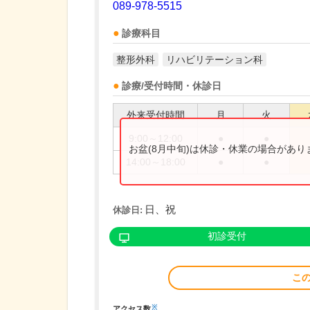
089-978-5515
診療科目
整形外科
リハビリテーション科
診療/受付時間・休診日
外来受付時間
月
火
9:00～12:00
●
●
お盆(8月中旬)は休診・休業の場合があ
14:00～18:00
●
●
日、祝
休診日:
初診受付
こ
※
アクセス数