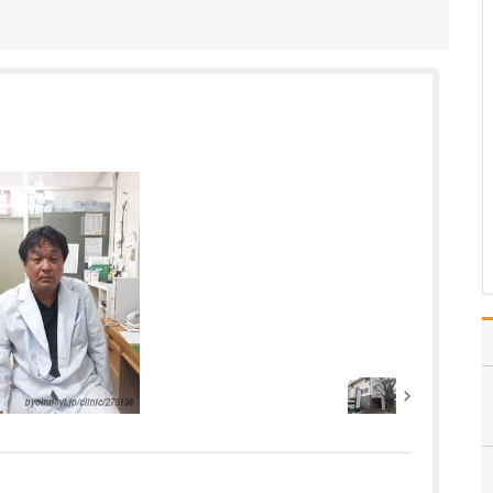
「外来診療」「入院」
「在宅医療」を三本柱
に、地域の方々にきめ細
やかな医療を提供してい
ることが大きな特徴です
ね。まず「外来診療」に
ついてですが、当院で
は、内科、外科、整形外
科、胃腸科、リハビリテ
ーション…
>>記事全文を読む