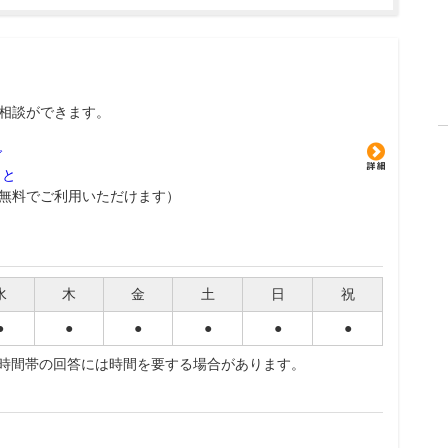
相談ができます。
グ
こと
無料でご利用いただけます）
水
木
金
土
日
祝
●
●
●
●
●
●
夜時間帯の回答には時間を要する場合があります。