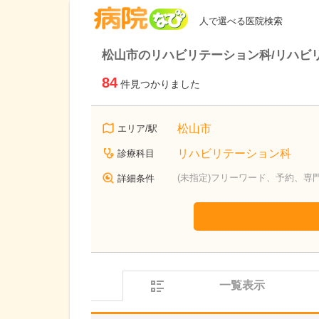
病院なび
人で選べる医院検索
松山市のリハビリテーション科/リハビ
84
件見つかりました
松山市
エリア/駅
リハビリテーション科
診療科目
(未指定)フリーワード、予約、専
詳細条件
一覧表示