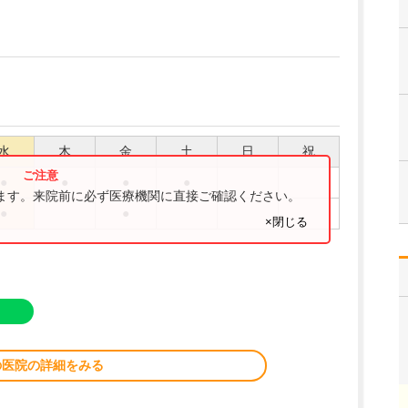
水
木
金
土
日
祝
●
●
●
●
ります。来院前に必ず医療機関に直接ご確認ください。
●
●
×閉じる
の医院の詳細をみる