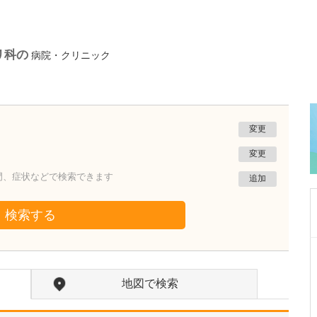
リ科の
病院・クリニック
変更
変更
門、症状などで検索できます
追加
検索する
広島県広島市南区
塩田病院
地図で検索
塩田 仁彦
副院長
取材記事
医院の特長を教えてください。