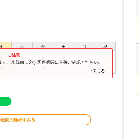
水
木
金
土
日
祝
●
●
●
●
ります。来院前に必ず医療機関に直接ご確認ください。
●
●
×閉じる
の医院の詳細をみる