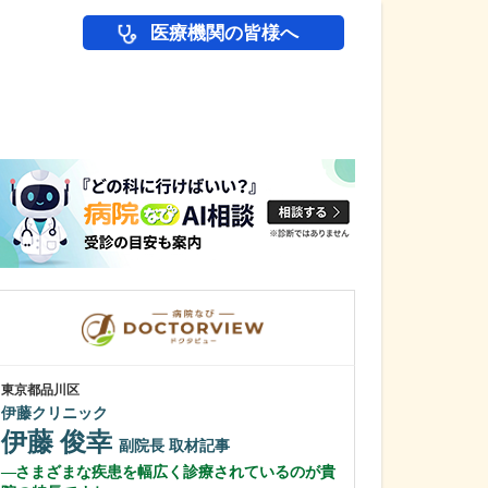
医療機関の皆様へ
医師(ドクター)の
東京都品川区
千葉県君津市
伊藤クリニック
鈴木病院
伊藤 俊幸
鈴木 研也
副院長
取材記事
さまざまな疾患を幅広く診療されているのが貴
貴院の特長や力