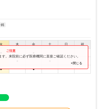
チ科
水
木
金
土
日
祝
●
●
ります。来院前に必ず医療機関に直接ご確認ください。
●
●
×閉じる
●
●