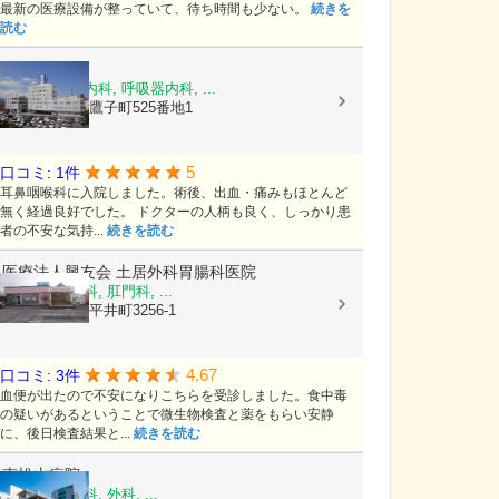
最新の医療設備が整っていて、待ち時間も少ない。
続きを
読む
鷹の子病院
脳神経外科, 内科, 呼吸器内科, ...
愛媛県松山市鷹子町525番地1
5
口コミ: 1件
耳鼻咽喉科に入院しました。術後、出血・痛みもほとんど
無く経過良好でした。 ドクターの人柄も良く、しっかり患
者の不安な気持...
続きを読む
医療法人興友会
土居外科胃腸科医院
外科, 消化器科, 肛門科, ...
愛媛県松山市平井町3256-1
4.67
口コミ: 3件
血便が出たので不安になりこちらを受診しました。食中毒
の疑いがあるということで微生物検査と薬をもらい安静
に、後日検査結果と...
続きを読む
南松山病院
内科, 呼吸器科, 外科, ...