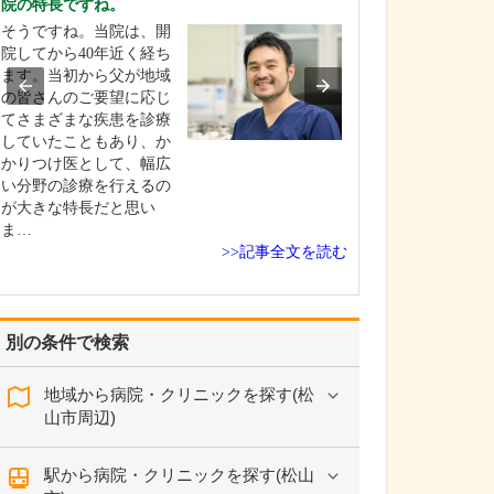
院の特長ですね。
さい。
そうですね。当院は、開
当院は、代々こ
院してから40年近く経ち
密着して、住民
ます。当初から父が地域
健康維持や健康
の皆さんのご要望に応じ
めに力を尽くし
てさまざまな疾患を診療
た。検査・診断
していたこともあり、か
初期診療、生活
かりつけ医として、幅広
治療・管理、予
い分野の診療を行えるの
健康診断、がん
が大きな特長だと思い
めて患者さんの
ま…
応…
>>記事全文を読む
別の条件で検索
地域から病院・クリニックを探す(松
山市周辺)
駅から病院・クリニックを探す(松山