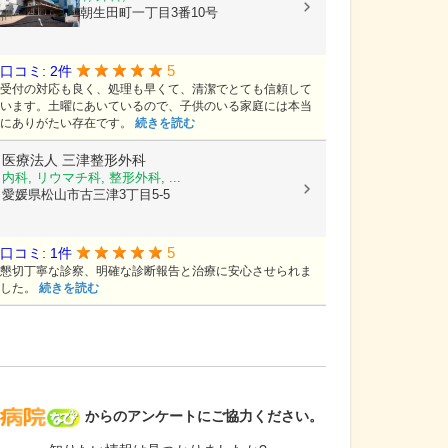
愛媛県松山市朝生田町一丁目3番10号
5
口コミ: 2件
受付の対応も良く、処理も早くて、清潔でとても信頼して
います。土曜にあいているので、子供のいる家庭には本当
にありがたい存在です。
続きを読む
医療法人
三津整形外科
内科, リウマチ科, 整形外科, ...
愛媛県松山市古三津3丁目5-5
5
口コミ: 1件
懇切丁寧な診察、明確な診断報告と治療に安心させられま
した。
続きを読む
病院なび
からのアンケートにご協力ください。