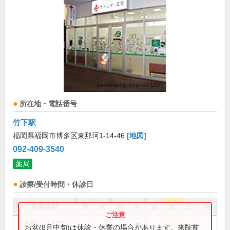
所在地・電話番号
竹下駅
福岡県福岡市博多区東那珂1-14-46
[地図]
092-409-3540
薬局
診療/受付時間・休診日
営業時間
月
火
水
木
金
土
日
祝
8:50～12:30
●
お盆(8月中旬)は休診・休業の場合があります。来院前