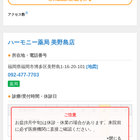
※
アクセス数
ハーモニー薬局 美野島店
所在地・電話番号
福岡県福岡市博多区美野島1-16-20-101
[地図]
092-477-7703
薬局
診療/受付時間・休診日
営業時間
月
火
水
木
金
土
日
祝
9:00～13:00
●
●
お盆(8月中旬)は休診・休業の場合があります。来院前
に必ず医療機関に直接ご確認ください。
9:00～18:00
●
●
●
●
×閉じる