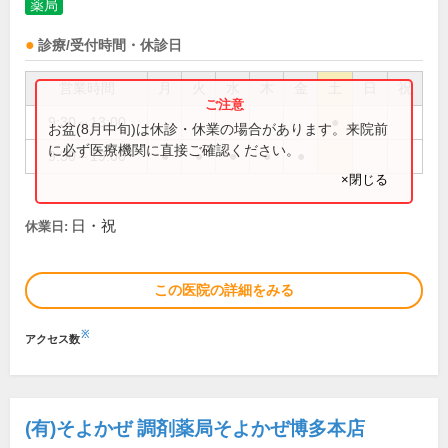
薬局
診療/受付時間・休診日
営業時間
月
火
水
木
金
土
日
祝
9:30～13:00
●
お盆(8月中旬)は休診・休業の場合があります。来院前
に必ず医療機関に直接ご確認ください。
9:30～19:00
●
●
●
●
●
×閉じる
日・祝
休業日:
この医院の詳細をみる
※
アクセス数
(有)そよかぜ 調剤薬局そよかぜ博多本店