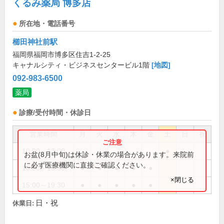
くるみ薬局 博多店
所在地・電話番号
櫛田神社前駅
福岡県福岡市博多区住吉1-2-25
キャナルシティ・ビジネスセンタービル1階
[地図]
092-983-6500
薬局
診療/受付時間・休診日
営業時間
月
火
水
木
金
土
日
祝
10:00～13:00
●
お盆(8月中旬)は休診・休業の場合があります。来院前
に必ず医療機関に直接ご確認ください。
10:00～13:30
●
●
●
●
●
×閉じる
15:00～19:30
●
●
●
●
●
日・祝
休業日: