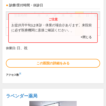
診療/受付時間・休診日
営業時間
月
火
水
木
金
土
日
祝
9:00～13:00
●
●
●
●
●
●
お盆(8月中旬)は休診・休業の場合があります。来院前
に必ず医療機関に直接ご確認ください。
14:00～19:00
●
●
●
●
×閉じる
日、祝
休業日:
この医院の詳細をみる
※
アクセス数
ラベンダー薬局