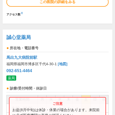
この医院の詳細をみる
※
アクセス数
誠心堂薬局
所在地・電話番号
馬出九大病院前駅
福岡県福岡市博多区千代4-30-1
[地図]
092-651-4464
薬局
診療/受付時間・休診日
営業時間
月
火
水
木
金
土
日
祝
8:30～18:00
●
●
●
●
●
お盆(8月中旬)は休診・休業の場合があります。来院前