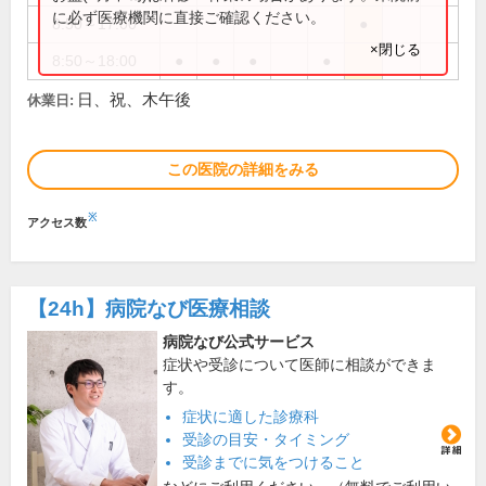
に必ず医療機関に直接ご確認ください。
8:50～17:00
●
×閉じる
8:50～18:00
●
●
●
●
日、祝、木午後
休業日:
この医院の詳細をみる
※
アクセス数
【24h】
病院なび医療相談
病院なび公式サービス
症状や受診について医師に相談ができま
す。
症状に適した診療科
受診の目安・タイミング
受診までに気をつけること