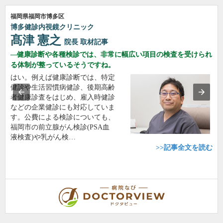
福岡県福岡市博多区
博多健診内視鏡クリニック
髙津 憲之
院長
取材記事
健康診断や各種検診では、非常に幅広い項目の検査を受けられ
る体制が整っているそうですね。
はい。例えば健康診断では、特定
健診や生活習慣病健診、後期高齢
者健康診査をはじめ、雇入時健診
などの企業健診にも対応していま
す。公費による検診についても、
福岡市の前立腺がん検診(PSA血
液検査)や乳がん検…
>>記事全文を読む