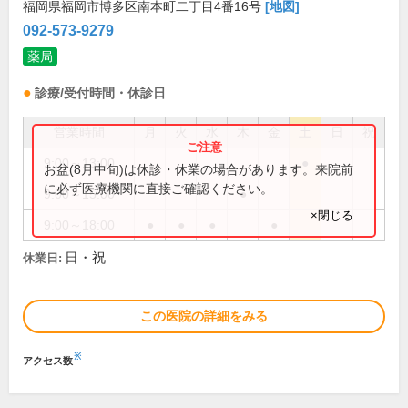
福岡県福岡市博多区南本町二丁目4番16号
[地図]
092-573-9279
薬局
診療/受付時間・休診日
営業時間
月
火
水
木
金
土
日
祝
9:00～13:00
●
お盆(8月中旬)は休診・休業の場合があります。来院前
に必ず医療機関に直接ご確認ください。
9:00～15:00
●
×閉じる
9:00～18:00
●
●
●
●
日・祝
休業日:
この医院の詳細をみる
※
アクセス数