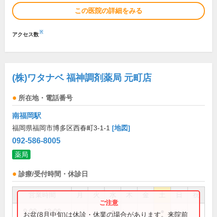
この医院の詳細をみる
※
アクセス数
(株)ワタナベ 福神調剤薬局 元町店
所在地・電話番号
南福岡駅
福岡県福岡市博多区西春町3-1-1
[地図]
092-586-8005
薬局
診療/受付時間・休診日
営業時間
月
火
水
木
金
土
日
祝
9:00～13:00
●
●
お盆(8月中旬)は休診・休業の場合があります。来院前