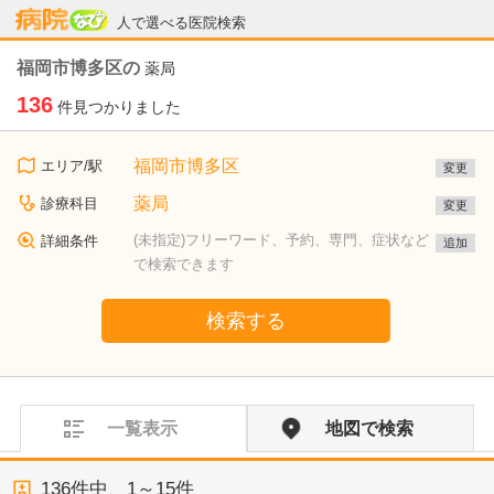
病院なび
人で選べる医院検索
福岡市博多区の
薬局
136
件見つかりました
福岡市博多区
エリア/駅
変更
薬局
診療科目
変更
(未指定)フリーワード、予約、専門、症状など
詳細条件
追加
で検索できます
検索する
一覧表示
地図で検索
136
件中、
1～15件