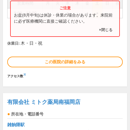
営業時間
月
火
水
木
金
土
日
祝
9:00～18:00
●
●
●
●
●
お盆(8月中旬)は休診・休業の場合があります。来院前
に必ず医療機関に直接ご確認ください。
×閉じる
木・日・祝
休業日:
この医院の詳細をみる
※
アクセス数
有限会社 ミトク薬局南福岡店
所在地・電話番号
雑餉隈駅