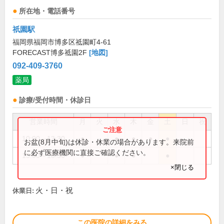
所在地・電話番号
祇園駅
福岡県福岡市博多区祗園町4-61
FORECAST博多祗園2F
[地図]
092-409-3760
薬局
診療/受付時間・休診日
営業時間
月
火
水
木
金
土
日
祝
10:00～13:30
●
●
●
●
●
お盆(8月中旬)は休診・休業の場合があります。来院前
に必ず医療機関に直接ご確認ください。
15:00～18:30
●
●
●
●
×閉じる
火・日・祝
休業日:
この医院の詳細をみる