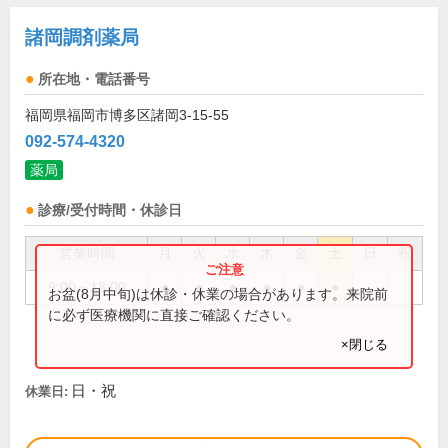
諸岡調剤薬局
所在地・電話番号
福岡県福岡市博多区諸岡3-15-55
092-574-4320
薬局
診療/受付時間・休診日
営業時間
月
火
水
木
金
土
日
祝
9:00～18:00
●
●
●
●
●
●
お盆(8月中旬)は休診・休業の場合があります。来院前
に必ず医療機関に直接ご確認ください。
×閉じる
日・祝
休業日: