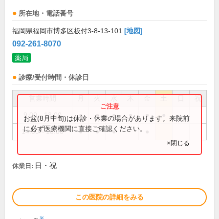
所在地・電話番号
福岡県福岡市博多区板付3-8-13-101
[地図]
092-261-8070
薬局
診療/受付時間・休診日
営業時間
月
火
水
木
金
土
日
祝
9:00～13:00
●
●
●
●
●
●
お盆(8月中旬)は休診・休業の場合があります。来院前
に必ず医療機関に直接ご確認ください。
14:00～18:00
●
●
●
●
×閉じる
日・祝
休業日:
この医院の詳細をみる
※