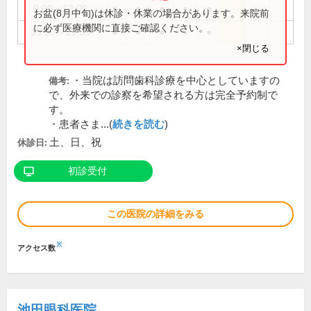
9:00～12:00
●
●
●
●
●
お盆(8月中旬)は休診・休業の場合があります。来院前
に必ず医療機関に直接ご確認ください。
13:00～19:00
●
●
●
●
●
×閉じる
・当院は訪問歯科診療を中心としていますの
備考:
で、外来での診察を希望される方は完全予約制で
す。
・患者さま...(
続きを読む
)
土、日、祝
休診日:
初診受付
この医院の詳細をみる
※
アクセス数
池田眼科医院