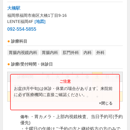
大橋駅
福岡県福岡市南区大橋1丁目9-16
LENTE福岡4F
[地図]
092-554-5855
診療科目
胃腸内視鏡内科
胃腸内科
肛門外科
内科
外科
診療/受付時間・休診日
診療時間
月
火
水
木
金
土
日
祝
9:00～13:00
●
●
●
●
●
●
お盆(8月中旬)は休診・休業の場合があります。来院前
に必ず医療機関に直接ご確認ください。
14:30～18:00
●
●
●
●
●
●
×閉じる
・胃カメラ・上部内視鏡検査、当日予約可(予約
備考:
優先)
・土曜日の午後はご予約の方と継続処方の方のみで