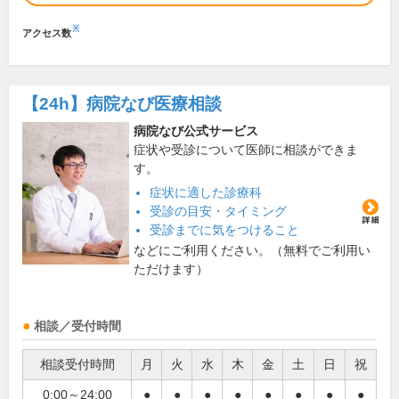
※
アクセス数
【24h】
病院なび医療相談
病院なび公式サービス
症状や受診について医師に相談ができま
す。
症状に適した診療科
受診の目安・タイミング
受診までに気をつけること
などにご利用ください。（無料でご利用い
ただけます）
相談／受付時間
相談受付時間
月
火
水
木
金
土
日
祝
0:00～24:00
●
●
●
●
●
●
●
●