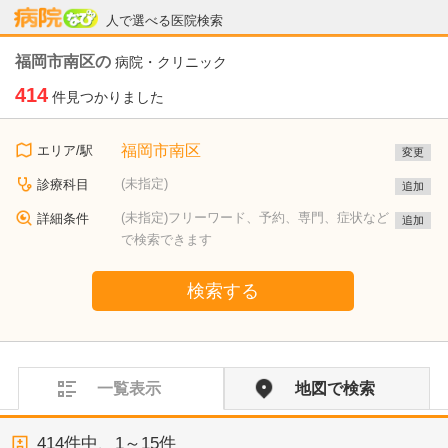
病院なび
人で選べる医院検索
福岡市南区の
病院・クリニック
414
件見つかりました
福岡市南区
エリア/駅
変更
(未指定)
診療科目
追加
(未指定)フリーワード、予約、専門、症状など
詳細条件
追加
で検索できます
検索する
一覧表示
地図で検索
414
件中、
1～15件