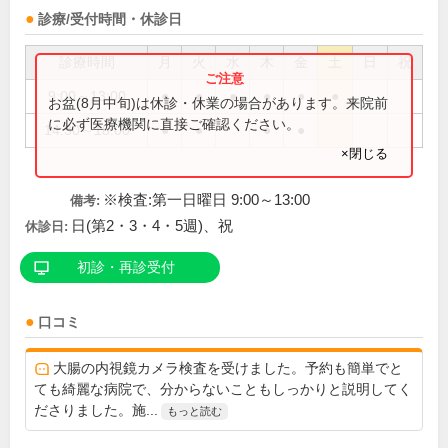
診療/受付時間・休診日
診療時間
月
火
水
木
金
土
日
祝
9:00～13:00
●
●
●
●
●
●
お盆(8月中旬)は休診・休業の場合があります。来院前
に必ず医療機関に直接ご確認ください。
14:30～18:00
●
●
●
●
×閉じる
※検査:第一日曜日 9:00～13:00
備考:
日(第2・3・4・5週)、祝
休診日:
初診・再診受付
口コミ
大腸の内視鏡カメラ検査を受けました。予約も簡単でと
ても綺麗な病院で、分からないこともしっかりと説明してく
ださりました。施...
もっと読む