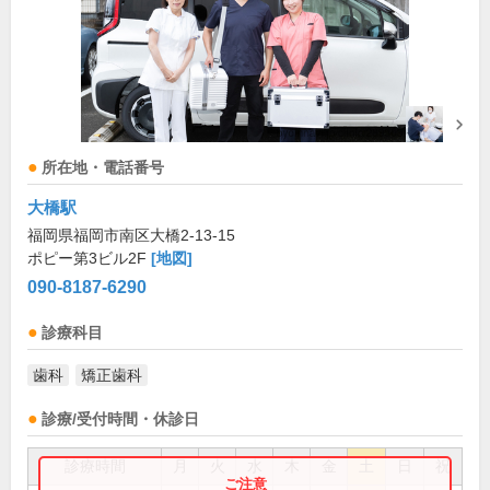
所在地・電話番号
大橋駅
福岡県福岡市南区大橋2-13-15
ポピー第3ビル2F
[地図]
090-8187-6290
診療科目
歯科
矯正歯科
診療/受付時間・休診日
診療時間
月
火
水
木
金
土
日
祝