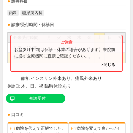
診療科目
内科
糖尿病内科
診療/受付時間・休診日
外来受付時間
月
火
水
木
金
土
日
祝
8:30～12:30
●
●
●
●
●
お盆(8月中旬)は休診・休業の場合があります。来院前
に必ず医療機関に直接ご確認ください。
14:30～17:30
●
●
●
●
●
×閉じる
インスリン外来あり、痛風外来あり
備考:
木、日、祝 臨時休診あり
休診日:
初診受付
口コミ
病院を代えて正解でした。
病院を変えて良かった!