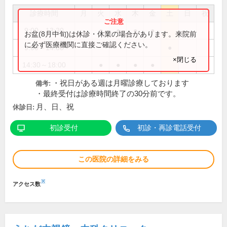
診療時間
月
火
水
木
金
土
日
祝
9:00～13:30
●
●
●
●
お盆(8月中旬)は休診・休業の場合があります。来院前
に必ず医療機関に直接ご確認ください。
9:00～14:30
●
×閉じる
14:30～18:00
●
●
●
●
・祝日がある週は月曜診療しております
備考:
・最終受付は診療時間終了の30分前です。
月、日、祝
休診日:
初診受付
初診・再診電話受付
この医院の詳細をみる
※
アクセス数