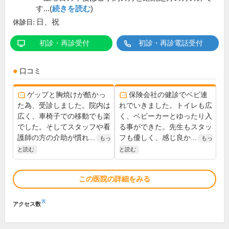
す...(
続きを読む
)
日、祝
休診日:
初診・再診受付
初診・再診電話受付
口コミ
ゲップと胸焼けが酷かっ
保険会社の健診でベビ連
た為、受診しました。院内は
れでいきました。トイレも広
広く、車椅子での移動でも楽
く、ベビーカーとゆったり入
でした。そしてスタッフや看
る事ができた。先生もスタッ
護師の方の介助が慣れ...
フも優しく、感じ良か...
もっ
もっ
と読む
と読む
この医院の詳細をみる
※
アクセス数