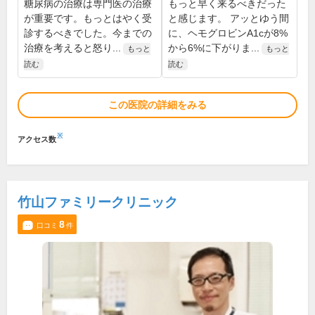
糖尿病の治療は専門医の治療
もっと早く来るべきだった
が重要です。もっとはやく受
と感じます。 アッとゆう間
診するべきでした。今までの
に、ヘモグロビンA1cが8%
治療を考えると怒り...
から6%に下がりま...
もっと
もっと
読む
読む
この医院の詳細をみる
※
アクセス数
竹山ファミリークリニック
8
口コミ
件