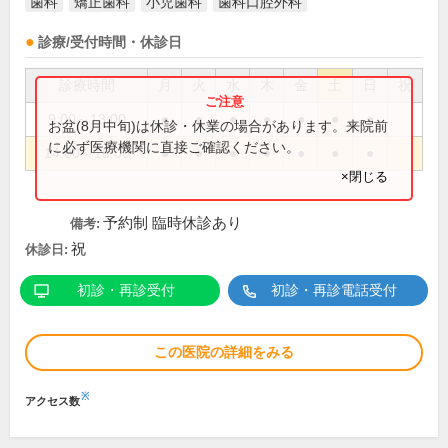
歯科
矯正歯科
小児歯科
歯科口腔外科
診療/受付時間・休診日
診療時間
月
火
水
木
金
土
日
祝
9:00～13:00
●
●
●
●
●
●
●
お盆(8月中旬)は休診・休業の場合があります。来院前
に必ず医療機関に直接ご確認ください。
14:00～18:00
●
●
●
●
●
●
●
×閉じる
予約制 臨時休診あり
備考:
祝
休診日:
初診・再診受付
初診・再診電話受付
この医院の詳細をみる
※
アクセス数