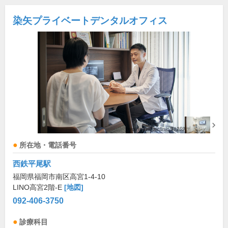
染矢プライベートデンタルオフィス
所在地・電話番号
西鉄平尾駅
福岡県福岡市南区高宮1-4-10
LINO高宮2階-E
[地図]
092-406-3750
診療科目