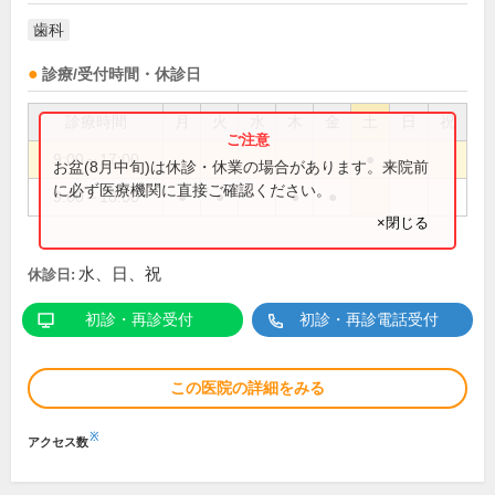
歯科
診療/受付時間・休診日
診療時間
月
火
水
木
金
土
日
祝
9:00～17:00
●
お盆(8月中旬)は休診・休業の場合があります。来院前
に必ず医療機関に直接ご確認ください。
9:00～18:00
●
●
●
●
×閉じる
水、日、祝
休診日:
初診・再診受付
初診・再診電話受付
この医院の詳細をみる
※
アクセス数