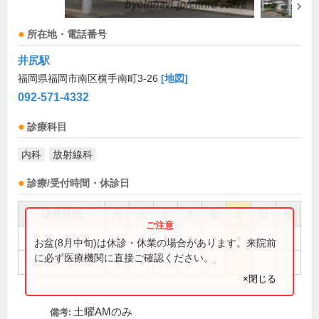
所在地・電話番号
井尻駅
福岡県福岡市南区横手南町3-26
[地図]
092-571-4332
診療科目
内科
放射線科
診療/受付時間・休診日
診療時間
月
火
水
木
金
土
日
祝
8:30～12:00
●
●
●
●
●
●
お盆(8月中旬)は休診・休業の場合があります。来院前
に必ず医療機関に直接ご確認ください。
13:30～17:30
●
●
●
●
×閉じる
土曜AMのみ
備考: