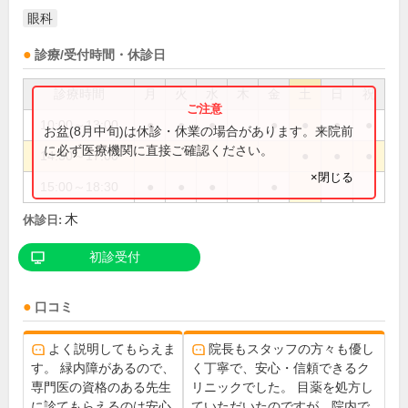
眼科
診療/受付時間・休診日
診療時間
月
火
水
木
金
土
日
祝
10:00～13:00
●
●
●
●
●
●
●
お盆(8月中旬)は休診・休業の場合があります。来院前
に必ず医療機関に直接ご確認ください。
14:30～17:00
●
●
●
×閉じる
15:00～18:30
●
●
●
●
木
休診日:
初診受付
口コミ
よく説明してもらえま
院長もスタッフの方々も優し
す。 緑内障があるので、
く丁寧で、安心・信頼できるク
専門医の資格のある先生
リニックでした。 目薬を処方し
に診てもらえるのは安心
ていただいたのですが、院内で