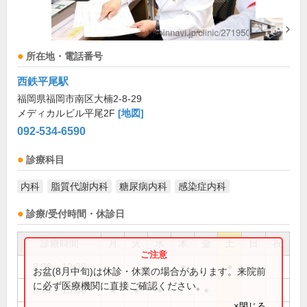
所在地・電話番号
西鉄平尾駅
福岡県福岡市南区大楠2-8-29
メディカルビル平尾2F
[地図]
092-534-6590
診療科目
内科
脂質代謝内科
糖尿病内科
感染症内科
診療/受付時間・休診日
診療時間
月
火
水
木
金
土
日
祝
8:30～12:30
●
●
お盆(8月中旬)は休診・休業の場合があります。来院前
に必ず医療機関に直接ご確認ください。
8:30～13:00
●
●
●
●
×閉じる