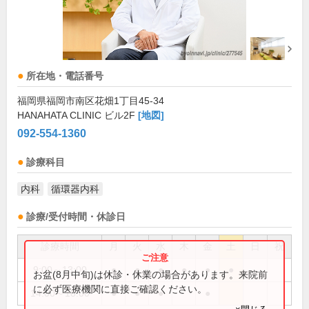
所在地・電話番号
福岡県福岡市南区花畑1丁目45-34
HANAHATA CLINIC ビル2F
[地図]
092-554-1360
診療科目
内科
循環器内科
診療/受付時間・休診日
診療時間
月
火
水
木
金
土
日
祝
9:00～13:00
●
●
●
●
●
●
お盆(8月中旬)は休診・休業の場合があります。来院前
に必ず医療機関に直接ご確認ください。
14:00～18:00
●
●
●
●