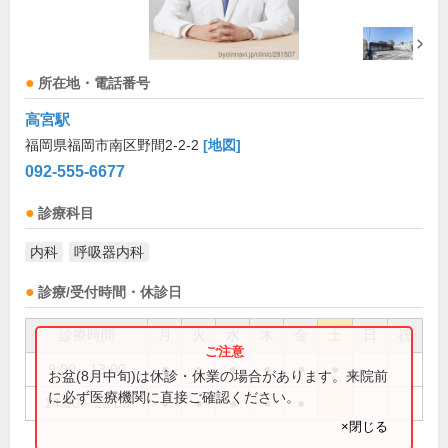
所在地・電話番号
高宮駅
福岡県福岡市南区野間2-2-2
[地図]
092-555-6677
診療科目
内科
呼吸器内科
診療/受付時間・休診日
診療時間
月
火
水
木
金
土
日
祝
9:00～13:00
●
●
●
●
●
●
お盆(8月中旬)は休診・休業の場合があります。来院前
に必ず医療機関に直接ご確認ください。
14:00～18:00
●
●
●
●
●
×閉じる