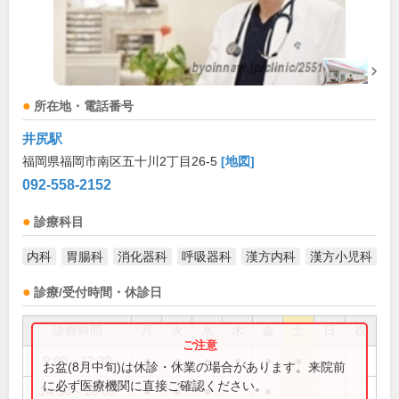
所在地・電話番号
井尻駅
福岡県福岡市南区五十川2丁目26-5
[地図]
092-558-2152
診療科目
内科
胃腸科
消化器科
呼吸器科
漢方内科
漢方小児科
診療/受付時間・休診日
診療時間
月
火
水
木
金
土
日
祝
9:00～12:30
●
●
●
●
●
●
お盆(8月中旬)は休診・休業の場合があります。来院前
に必ず医療機関に直接ご確認ください。
14:30～18:00
●
●
●
●