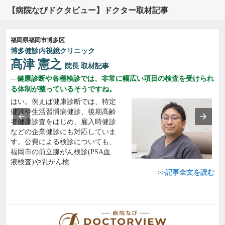
【病院なびドクタビュー】ドクター取材記事
福岡県福岡市博多区
博多健診内視鏡クリニック
髙津 憲之
院長
取材記事
健康診断や各種検診では、非常に幅広い項目の検査を受けられ
る体制が整っているそうですね。
はい。例えば健康診断では、特定
健診や生活習慣病健診、後期高齢
者健康診査をはじめ、雇入時健診
などの企業健診にも対応していま
す。公費による検診についても、
福岡市の前立腺がん検診(PSA血
液検査)や乳がん検…
>>記事全文を読む