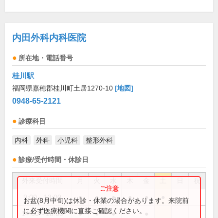
内田外科内科医院
所在地・電話番号
桂川駅
福岡県嘉穂郡桂川町土居1270-10
[地図]
0948-65-2121
診療科目
内科
外科
小児科
整形外科
診療/受付時間・休診日
外来受付時間
月
火
水
木
金
土
日
祝
9:00～13:00
●
●
●
●
●
●
お盆(8月中旬)は休診・休業の場合があります。来院前
に必ず医療機関に直接ご確認ください。
14:00～18:00
●
●
●
●