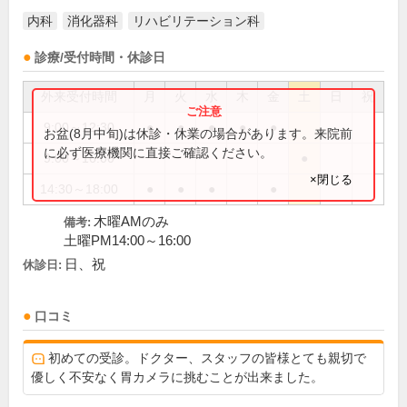
内科
消化器科
リハビリテーション科
診療/受付時間・休診日
外来受付時間
月
火
水
木
金
土
日
祝
9:00～12:30
●
●
●
●
●
お盆(8月中旬)は休診・休業の場合があります。来院前
に必ず医療機関に直接ご確認ください。
9:00～16:00
●
×閉じる
14:30～18:00
●
●
●
●
木曜AMのみ
備考:
土曜PM14:00～16:00
日、祝
休診日:
口コミ
初めての受診。ドクター、スタッフの皆様とても親切で
優しく不安なく胃カメラに挑むことが出来ました。