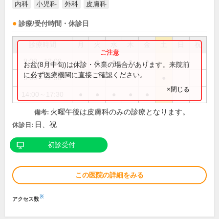
内科
小児科
外科
皮膚科
診療/受付時間・休診日
診療時間
月
火
水
木
金
土
日
祝
9:00～12:00
●
●
●
●
●
お盆(8月中旬)は休診・休業の場合があります。来院前
に必ず医療機関に直接ご確認ください。
9:00～12:30
●
×閉じる
14:00～17:30
●
●
●
●
●
火曜午後は皮膚科のみの診療となります。
備考:
日、祝
休診日:
初診受付
この医院の詳細をみる
※
アクセス数