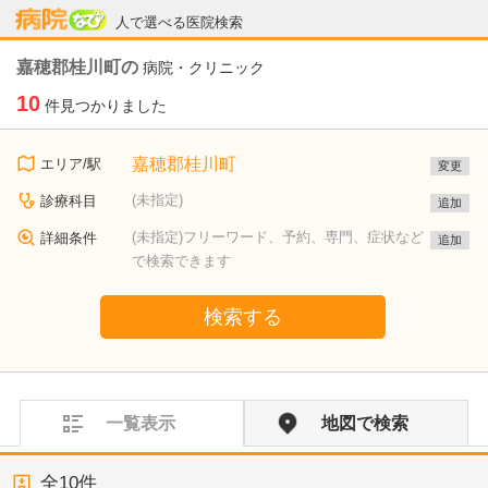
病院なび
人で選べる医院検索
嘉穂郡桂川町の
病院・クリニック
10
件見つかりました
嘉穂郡桂川町
エリア/駅
変更
(未指定)
診療科目
追加
(未指定)フリーワード、予約、専門、症状など
詳細条件
追加
で検索できます
検索する
一覧表示
地図で検索
全
10
件