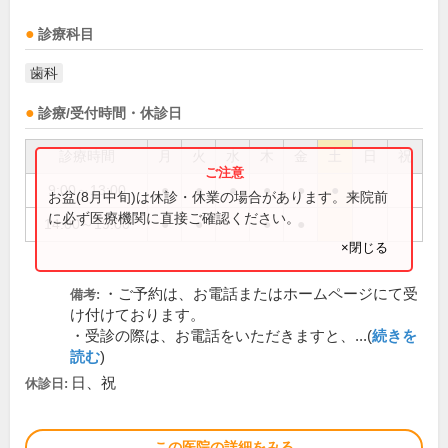
診療科目
歯科
診療/受付時間・休診日
診療時間
月
火
水
木
金
土
日
祝
9:00～13:00
●
●
●
●
●
●
お盆(8月中旬)は休診・休業の場合があります。来院前
に必ず医療機関に直接ご確認ください。
14:00～19:00
●
●
●
●
×閉じる
・ご予約は、お電話またはホームページにて受
備考:
け付けております。
・受診の際は、お電話をいただきますと、...(
続きを
読む
)
日、祝
休診日:
この医院の詳細をみる