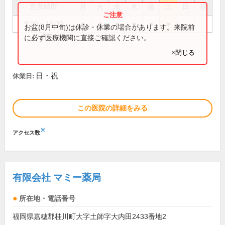
営業時間
月
火
水
木
金
土
日
祝
9:00～18:00
●
●
●
●
●
●
お盆(8月中旬)は休診・休業の場合があります。来院前
に必ず医療機関に直接ご確認ください。
×閉じる
日・祝
休業日:
この医院の詳細をみる
※
アクセス数
有限会社 マミー薬局
所在地・電話番号
福岡県嘉穂郡桂川町大字土師字大内田2433番地2