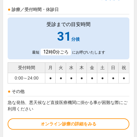
診療／受付時間・休診日
受診までの目安時間
31
分後
12
0
時
分ごろ
最短
にお呼びいたします
受付時間
月
火
水
木
金
土
日
祝
0:00～24:00
●
●
●
●
●
●
●
●
その他
急な発熱、悪天候など直接医療機関に掛かる事が困難な際にご
利用ください
オンライン診療の詳細をみる