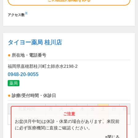
※
アクセス数
タイヨー薬局 桂川店
所在地・電話番号
福岡県嘉穂郡桂川町土師赤水2198-2
0948-20-9055
薬局
診療/受付時間・休診日
営業時間
月
火
水
木
金
土
日
祝
9:00～18:00
●
●
●
●
●
●
お盆(8月中旬)は休診・休業の場合があります。来院前
に必ず医療機関に直接ご確認ください。
×閉じる