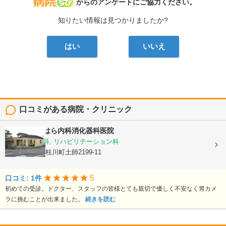
病院なび
からのアンケートにご協力ください。
知りたい情報は見つかりましたか?
はい
いいえ
口コミがある病院・クリニック
医療法人
きはら内科消化器科医院
内科, 消化器科, リハビリテーション科
福岡県嘉穂郡桂川町土師2199-11
5
口コミ: 1件
初めての受診。ドクター、スタッフの皆様とても親切で優しく不安なく胃カメ
ラに挑むことが出来ました。
続きを読む