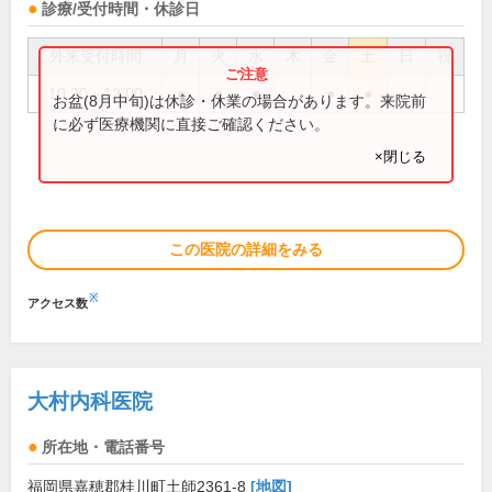
診療/受付時間・休診日
外来受付時間
月
火
水
木
金
土
日
祝
10:30～12:00
●
●
●
●
●
お盆(8月中旬)は休診・休業の場合があります。来院前
に必ず医療機関に直接ご確認ください。
×閉じる
この医院の詳細をみる
※
アクセス数
大村内科医院
所在地・電話番号
福岡県嘉穂郡桂川町土師2361-8
[地図]