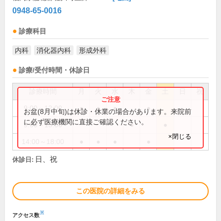
0948-65-0016
診療科目
内科
消化器内科
形成外科
診療/受付時間・休診日
診療時間
月
火
水
木
金
土
日
祝
9:00～12:00
●
●
●
●
お盆(8月中旬)は休診・休業の場合があります。来院前
に必ず医療機関に直接ご確認ください。
9:00～13:00
●
●
×閉じる
14:00～18:00
●
●
●
●
日、祝
休診日:
この医院の詳細をみる
※
アクセス数