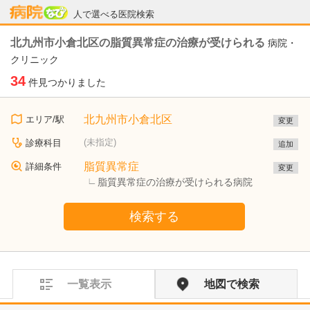
病院なび
人で選べる医院検索
北九州市小倉北区の脂質異常症の治療が受けられる
病院・
クリニック
34
件見つかりました
北九州市小倉北区
エリア/駅
変更
(未指定)
診療科目
追加
脂質異常症
詳細条件
変更
脂質異常症の治療が受けられる病院
検索する
一覧表示
地図で検索