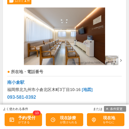
1
口コミ
件
所在地・電話番号
南小倉駅
福岡県北九州市小倉北区木町3丁目10-16
[地図]
093-581-0392
条件変更
診療科目
13
予約/受付
現在診療
現在地
内科
消化器内科
胃腸内科