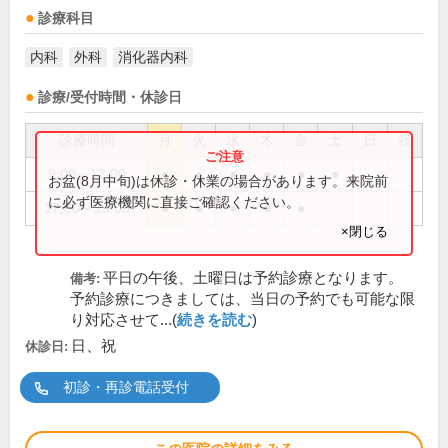
診療科目
内科
外科
消化器内科
診療/受付時間・休診日
診療時間
月
火
水
木
金
土
日
祝
9:00～12:00
●
●
●
●
●
●
お盆(8月中旬)は休診・休業の場合があります。来院前
に必ず医療機関に直接ご確認ください。
17:00～19:00
●
●
●
●
●
×閉じる
平日の午後、土曜日は予約診療となります。
備考:
予約診療につきましては、当日の予約でも可能な限
り対応させて...(
続きを読む
)
日、祝
休診日:
初診・再診電話受付