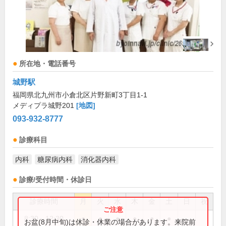
所在地・電話番号
城野駅
福岡県北九州市小倉北区片野新町3丁目1-1
メディプラ城野201
[地図]
093-932-8777
診療科目
内科
糖尿病内科
消化器内科
診療/受付時間・休診日
診療時間
月
火
水
木
金
土
日
祝
8:30～12:30
●
●
●
●
●
●
お盆(8月中旬)は休診・休業の場合があります。来院前