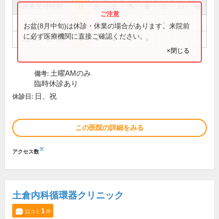
外来受付時間
月
火
水
木
金
土
日
祝
9:00～12:00
●
●
●
●
●
●
お盆(8月中旬)は休診・休業の場合があります。来院前
に必ず医療機関に直接ご確認ください。
13:30～17:30
●
●
●
●
●
×閉じる
土曜AMのみ
備考:
臨時休診あり
日、祝
休診日:
この医院の詳細をみる
※
アクセス数
土倉内科循環器クリニック
1
口コミ
件