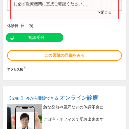
に必ず医療機関に直接ご確認ください。
14:00～17:30
●
●
●
●
×閉じる
日、祝
休診日:
初診受付
この医院の詳細をみる
※
アクセス数
オンライン診療
【 24h 】 今から受診できる
急な発熱や風邪などの体調不良に
ご自宅・オフィスで受診出来ます