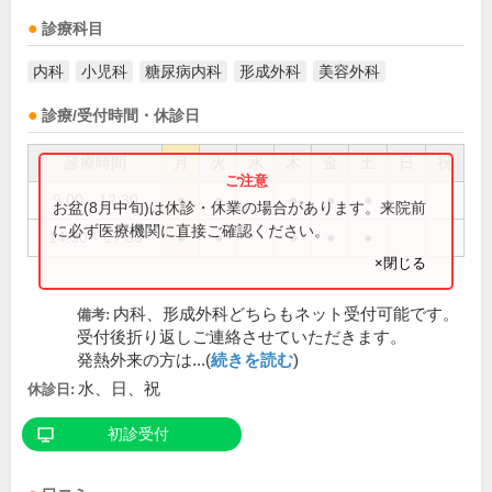
診療科目
内科
小児科
糖尿病内科
形成外科
美容外科
診療/受付時間・休診日
診療時間
月
火
水
木
金
土
日
祝
9:00～12:30
●
●
●
●
●
お盆(8月中旬)は休診・休業の場合があります。来院前
に必ず医療機関に直接ご確認ください。
14:30～17:30
●
●
●
●
●
×閉じる
内科、形成外科どちらもネット受付可能です。
備考:
受付後折り返しご連絡させていただきます。
発熱外来の方は...(
続きを読む
)
水、日、祝
休診日:
初診受付