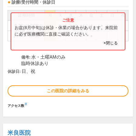
診療/受付時間・休診日
診療時間
月
火
水
木
金
土
日
祝
8:30～12:30
●
●
●
●
●
●
お盆(8月中旬)は休診・休業の場合があります。来院前
に必ず医療機関に直接ご確認ください。
14:00～17:30
●
●
●
●
×閉じる
水・土曜AMのみ
備考:
臨時休診あり
日、祝
休診日:
この医院の詳細をみる
※
アクセス数
米良医院