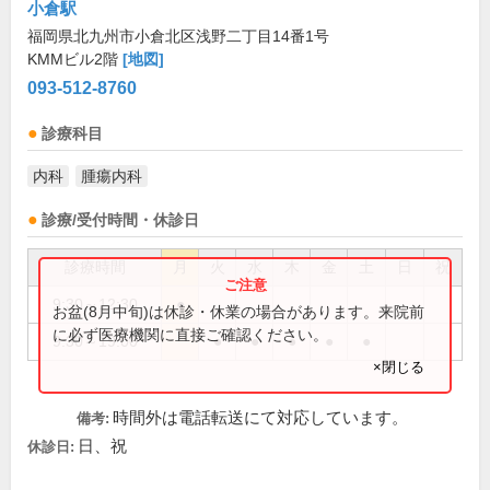
小倉駅
福岡県北九州市小倉北区浅野二丁目14番1号
KMMビル2階
[地図]
093-512-8760
診療科目
内科
腫瘍内科
診療/受付時間・休診日
診療時間
月
火
水
木
金
土
日
祝
9:30～12:30
●
お盆(8月中旬)は休診・休業の場合があります。来院前
に必ず医療機関に直接ご確認ください。
9:30～19:00
●
●
●
●
●
×閉じる
時間外は電話転送にて対応しています。
備考:
日、祝
休診日: