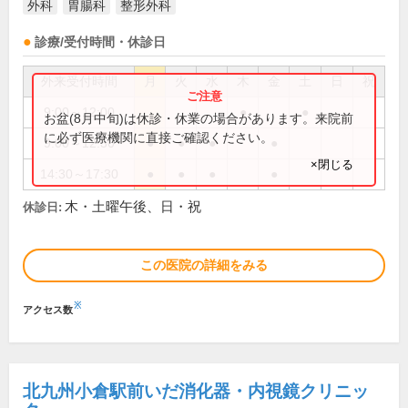
外科
胃腸科
整形外科
診療/受付時間・休診日
外来受付時間
月
火
水
木
金
土
日
祝
9:00～12:00
●
●
お盆(8月中旬)は休診・休業の場合があります。来院前
に必ず医療機関に直接ご確認ください。
9:00～12:30
●
●
●
●
×閉じる
14:30～17:30
●
●
●
●
木・土曜午後、日・祝
休診日:
この医院の詳細をみる
※
アクセス数
北九州小倉駅前いだ消化器・内視鏡クリニッ