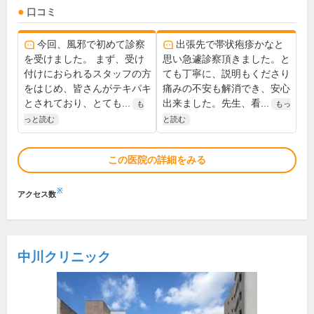
口コミ
今回、風邪で初めて診察
出張先で帯状疱疹かなと
を受けました。 まず、受け
思い急遽診察頂きました。と
付けにおられるスタッフの方
ても丁寧に、説明もくださり
をはじめ、皆さんがテキパキ
痛みの不安も解消でき、安心
とされており、とても...
出来ました。先生、看...
も
もっ
っと読む
と読む
この医院の詳細をみる
※
アクセス数
中川クリニック