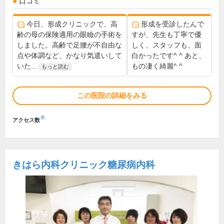
口コミ
今日、形成クリニックで、高
形成を受診したんで
齢の母の保険適用の眼瞼の手術を
すが、先生も丁寧で優
しました。高齢で足腰が不自由な
しく、スタッフも、面
点や体調など、かなり気遣いして
白かったです^ ^ あと、
いた...
もの凄く綺麗^ ^
もっと読む
この医院の詳細をみる
※
アクセス数
きはら内科クリニック糖尿病内科