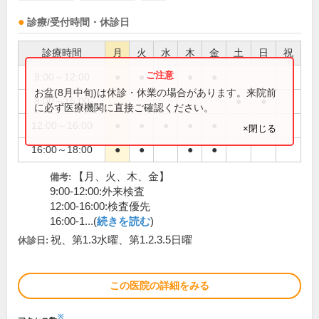
診療/受付時間・休診日
診療時間
月
火
水
木
金
土
日
祝
9:00～12:00
●
●
●
●
●
お盆(8月中旬)は休診・休業の場合があります。来院前
9:00～15:00
●
●
に必ず医療機関に直接ご確認ください。
12:00～16:00
●
●
●
●
●
×閉じる
16:00～18:00
●
●
●
●
【月、火、木、金】
備考:
9:00-12:00:外来検査
12:00-16:00:検査優先
16:00-1...(
続きを読む
)
祝、第1.3水曜、第1.2.3.5日曜
休診日:
この医院の詳細をみる
※