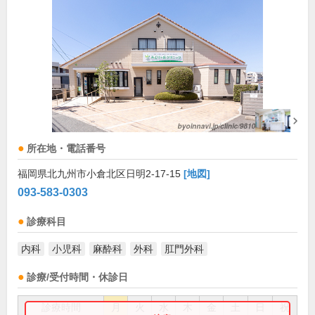
所在地・電話番号
福岡県北九州市小倉北区日明2-17-15
[地図]
093-583-0303
診療科目
内科
小児科
麻酔科
外科
肛門外科
診療/受付時間・休診日
診療時間
月
火
水
木
金
土
日
祝