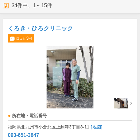
34
件中、
1～15件
くろき・ひろクリニック
3
口コミ
件
所在地・電話番号
福岡県北九州市小倉北区上到津3丁目8-11
[地図]
093-651-3847