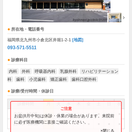
所在地・電話番号
福岡県北九州市小倉北区井堀1-2-1
[地図]
093-571-5511
診療科目
内科
外科
呼吸器内科
乳腺外科
リハビリテーション
科
歯科
小児歯科
矯正歯科
歯科口腔外科
診療/受付時間・休診日
診療時間
月
火
水
木
金
土
日
祝
9:00～13:00
●
●
●
●
●
●
●
お盆(8月中旬)は休診・休業の場合があります。来院前
に必ず医療機関に直接ご確認ください。
15:00～19:00
●
●
●
●
●
●
×閉じる