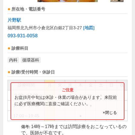
所在地・電話番号
片野駅
福岡県北九州市小倉北区白銀2丁目3-27
[地図]
093-931-0058
診療科目
内科
循環器科
診療/受付時間・休診日
診療時間
月
火
水
木
金
土
日
祝
9:00～12:00
●
●
●
●
●
●
お盆(8月中旬)は休診・休業の場合があります。来院前
に必ず医療機関に直接ご確認ください。
17:00～17:45
●
●
●
×閉じる
17:00～19:45
●
14時～17時までは訪問診療をおこなっているの
備考:
で、医師が不在です。