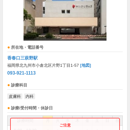
所在地・電話番号
香春口三萩野駅
福岡県北九州市小倉北区片野1丁目1-57
[地図]
093-921-1113
診療科目
皮膚科
内科
診療/受付時間・休診日
診療時間
月
火
水
木
金
土
日
祝