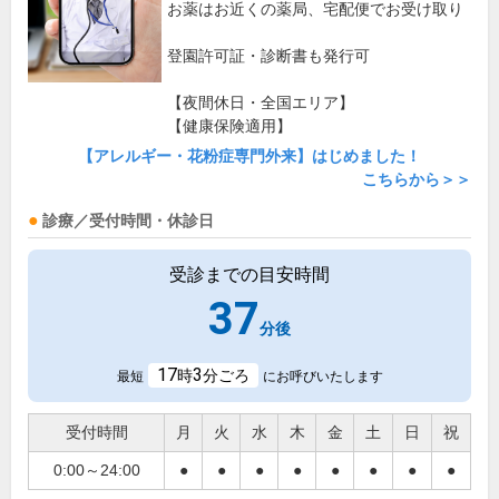
お薬はお近くの薬局、宅配便でお受け取り
登園許可証・診断書も発行可
【夜間休日・全国エリア】
【健康保険適用】
【アレルギー・花粉症専門外来】はじめました！
こちらから＞＞
診療／受付時間・休診日
受診までの目安時間
37
分後
17
3
時
分ごろ
最短
にお呼びいたします
受付時間
月
火
水
木
金
土
日
祝
0:00～24:00
●
●
●
●
●
●
●
●