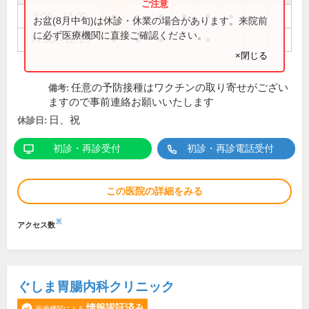
9:00～13:00
●
●
●
●
●
●
お盆(8月中旬)は休診・休業の場合があります。来院前
に必ず医療機関に直接ご確認ください。
14:30～18:15
●
●
●
●
×閉じる
任意の予防接種はワクチンの取り寄せがござい
備考:
ますので事前連絡お願いいたします
日、祝
休診日:
初診・再診受付
初診・再診電話受付
この医院の詳細をみる
※
アクセス数
ぐしま胃腸内科クリニック
情報認証済み
医療機関による