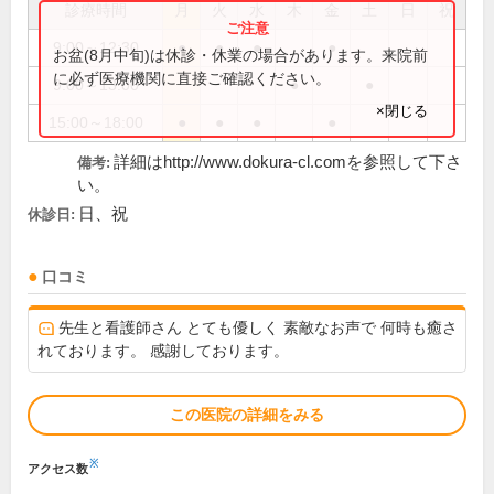
診療時間
月
火
水
木
金
土
日
祝
9:00～12:30
●
●
●
●
お盆(8月中旬)は休診・休業の場合があります。来院前
に必ず医療機関に直接ご確認ください。
9:00～13:00
●
●
×閉じる
15:00～18:00
●
●
●
●
詳細はhttp://www.dokura-cl.comを参照して下さ
備考:
い。
日、祝
休診日:
口コミ
先生と看護師さん とても優しく 素敵なお声で 何時も癒さ
れております。 感謝しております。
この医院の詳細をみる
※
アクセス数