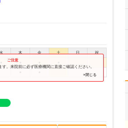
]
水
木
金
土
日
祝
●
●
●
●
ります。来院前に必ず医療機関に直接ご確認ください。
●
●
×閉じる