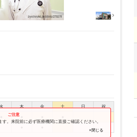
水
木
金
土
日
祝
●
●
●
●
ります。来院前に必ず医療機関に直接ご確認ください。
●
●
×閉じる