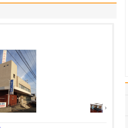
代謝内科では、どのような診療が受けられるの
か教えてください。
患者さんの大半が糖尿病
と診断されている方が多
いこともあり、血糖コン
トロールによる合併症や
糖尿病の進行予防に力を
入れています。例えば、
ご自宅などで患者さん自
身が行う血糖値の測定
は、糖尿病合併症の発症
や進…
>>記事全文を読む