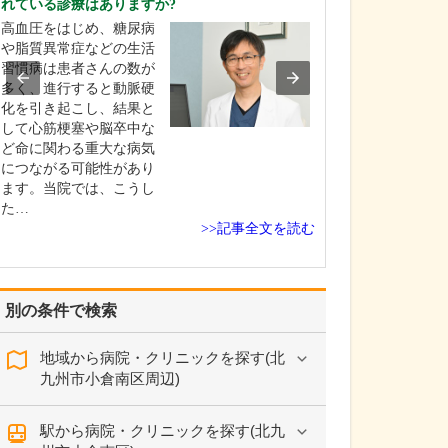
れている診療はありますか?
貴院の特長につ
高血圧をはじめ、糖尿病
当院の強みの一
や脂質異常症などの生活
査体制の充実に
習慣病は患者さんの数が
います。レント
多く、進行すると動脈硬
電図、超音波(エ
化を引き起こし、結果と
血液検査など初
して心筋梗塞や脳卒中な
必要な検査機器
ど命に関わる重大な病気
んですが、骨粗
につながる可能性があり
べるための骨密
ます。当院では、こうし
器や、胃がんや
た…
の…
>>記事全文を読む
別の条件で検索
地域から病院・クリニックを探す(北
九州市小倉南区周辺)
駅から病院・クリニックを探す(北九