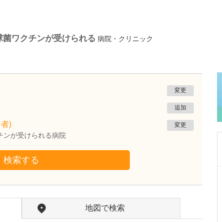
球菌ワクチンが受けられる
病院・クリニック
変更
追加
者)
変更
チンが受けられる病院
検索する
福岡県福岡市城南区
たしろ代謝内科クリニック
田代 尚崇
院長
地図で検索
田代 未知
副院長
取材記事