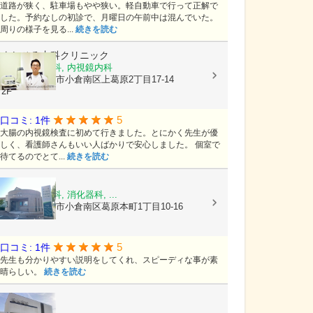
道路が狭く、駐車場もやや狭い。軽自動車で行って正解で
した。予約なしの初診で、月曜日の午前中は混んでいた。
周りの様子を見る...
続きを読む
よしひろ内科クリニック
内科, 胃腸内科, 内視鏡内科
福岡県北九州市小倉南区上葛原2丁目17-14
2F
5
口コミ: 1件
大腸の内視鏡検査に初めて行きました。とにかく先生が優
しく、看護師さんもいい人ばかりで安心しました。 個室で
待てるのでとて...
続きを読む
周田医院
内科, 呼吸器科, 消化器科, ...
福岡県北九州市小倉南区葛原本町1丁目10-16
5
口コミ: 1件
先生も分かりやすい説明をしてくれ、スピーディな事が素
晴らしい。
続きを読む
岡林医院
内科, 小児科