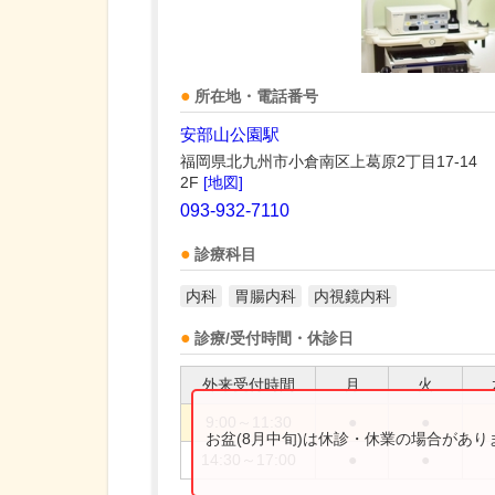
所在地・電話番号
安部山公園駅
福岡県北九州市小倉南区上葛原2丁目17-14
2F
[地図]
093-932-7110
診療科目
内科
胃腸内科
内視鏡内科
診療/受付時間・休診日
外来受付時間
月
火
9:00～11:30
●
●
お盆(8月中旬)は休診・休業の場合があ
14:30～17:00
●
●