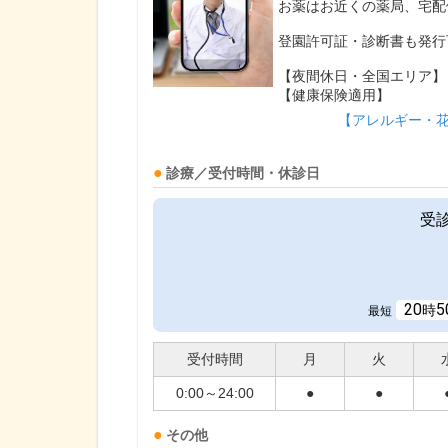
お薬はお近くの薬局、宅配
登園許可証・診断書も発行
【夜間休日・全国エリア】
【健康保険適用】
【アレルギー・
診療／受付時間・休診日
受
20
5
時
最短
受付時間
月
火
0:00～24:00
●
●
その他