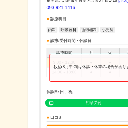
福岡県北九州市小倉南区若園3丁目1-25
[地図
093-921-1416
診療科目
内科
呼吸器科
循環器科
小児科
診療/受付時間・休診日
診療時間
月
火
9:00～12:30
●
●
お盆(8月中旬)は休診・休業の場合があ
14:00～18:00
●
●
日、祝
休診日:
初診受付
口コミ