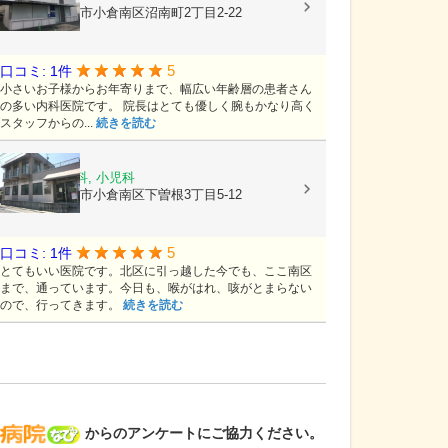
福岡県北九州市小倉南区沼南町2丁目2-22
5
口コミ: 1件
小さいお子様からお年寄りまで、幅広い年齢層の患者さん
の多い内科医院です。 院長はとても優しく腕もかなり高く
スタッフからの...
続きを読む
藤村医院
内科, 消化器科, 小児科
福岡県北九州市小倉南区下曽根3丁目5-12
5
口コミ: 1件
とてもいい医院です。北区に引っ越した今でも、ここ南区
まで、通っています。今日も、喉がはれ、咳がとまらない
ので、行ってきます。
続きを読む
病院なび
からのアンケートにご協力ください。