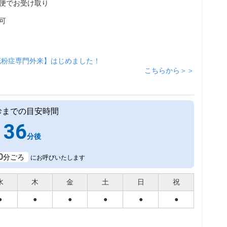
便でお受け取り
可
花粉症専門外来】はじめました！
こちらから＞＞
診までの目安時間
36
分後
0
分ごろ
にお呼びいたします
水
木
金
土
日
祝
●
●
●
●
●
●