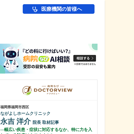
医療機関の皆様へ
医師(ドクター)の
福岡県福岡市西区
福岡県宗像市
ながよしホームクリニック
林外科・内科ク
永吉 洋介
林 裕章
院長
取材記事
理
幅広い疾患・症状に対応するなか、特に力を入
外科から内科ま