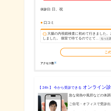
日、祝
休診日:
口コミ
大腸の内視鏡検査に初めて行きました。
しました。 個室で待てるのでとて...
もっと
こ
※
アクセス数
オンライン診
【 24h 】 今から受診できる
急な発熱や風邪などの体調
ご自宅・オフィスで受診出