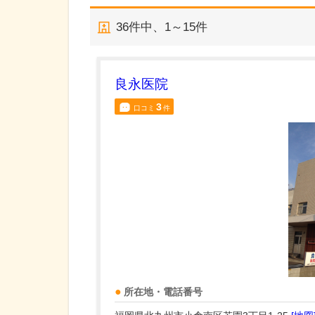
36
件中、
1～15件
良永医院
3
口コミ
件
所在地・電話番号