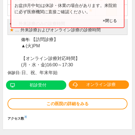
お盆(8月中旬)は休診・休業の場合があります。来院前
★
★
★
14:00～17:30
に必ず医療機関に直接ご確認ください。
×閉じる
●
…
外来診療のみの診療時間
★
…
外来診療およびオンライン診療の診療時間
【訪問診療】
備考:
▲(火)PM
【オンライン診療対応時間】
(月・水・金)16:00～17:30
日、祝、年末年始
休診日:
オンライン診療
初診受付
この医院の詳細をみる
※
アクセス数