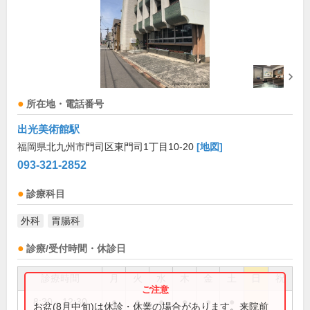
所在地・電話番号
出光美術館駅
福岡県北九州市門司区東門司1丁目10-20
[地図]
093-321-2852
診療科目
外科
胃腸科
診療/受付時間・休診日
診療時間
月
火
水
木
金
土
日
祝
8:30～12:30
●
●
●
●
●
●
お盆(8月中旬)は休診・休業の場合があります。来院前