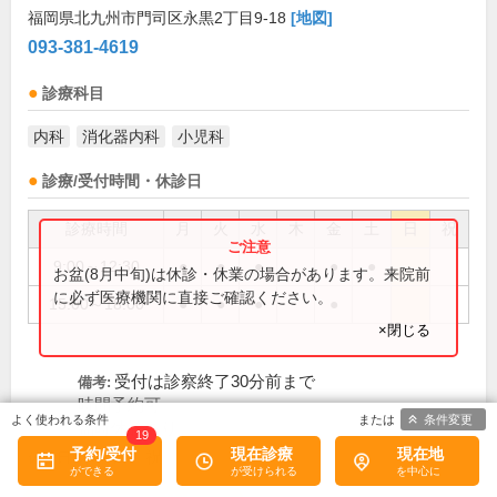
福岡県北九州市門司区永黒2丁目9-18
[地図]
093-381-4619
診療科目
内科
消化器内科
小児科
診療/受付時間・休診日
診療時間
月
火
水
木
金
土
日
祝
9:00～12:30
●
●
●
●
●
お盆(8月中旬)は休診・休業の場合があります。来院前
に必ず医療機関に直接ご確認ください。
15:00～18:00
●
●
●
●
×閉じる
受付は診察終了30分前まで
備考:
時間予約可
条件変更
臨時休診あり
19
予約/受付
現在診療
現在地
木、日、祝
休診日: