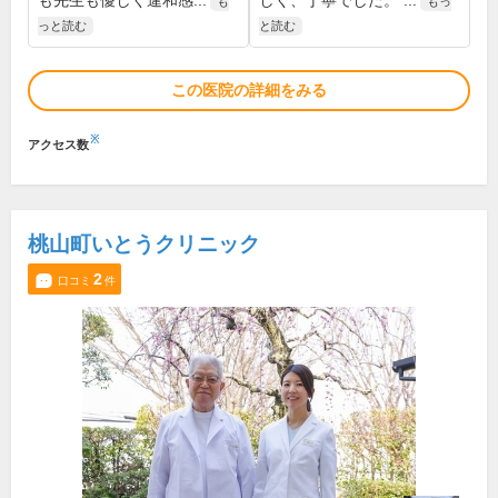
も先生も優しく違和感...
しく、丁寧でした。 ...
も
もっ
っと読む
と読む
この医院の詳細をみる
※
アクセス数
桃山町いとうクリニック
2
口コミ
件