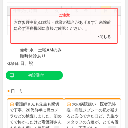
外来受付時間
月
火
水
木
金
土
日
祝
8:30～12:30
●
●
●
●
●
●
お盆(8月中旬)は休診・休業の場合があります。来院前
に必ず医療機関に直接ご確認ください。
14:30～17:30
●
●
●
●
×閉じる
水・土曜AMのみ
備考:
臨時休診あり
日、祝
休診日:
初診受付
口コミ
看護師さんも先生も親切
大の病院嫌い・医者恐怖
で丁寧。20代前半に胃カメ
症・病院ジプシーの私が通え
ラなどの検査しました。初め
ると安心できたほど、先生や
てで怖かったけど看護師さん
スタッフの方達が、とても優