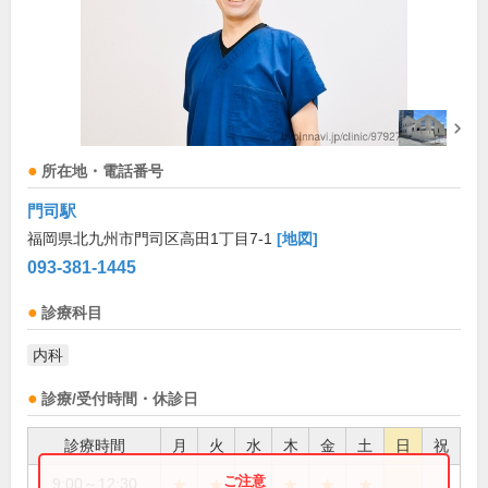
所在地・電話番号
門司駅
福岡県北九州市門司区高田1丁目7-1
[地図]
093-381-1445
診療科目
内科
診療/受付時間・休診日
診療時間
月
火
水
木
金
土
日
祝
★
★
★
★
★
★
9:00～12:30