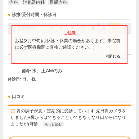
内科
消化器内科
胃腸内科
診療/受付時間・休診日
診療時間
月
火
水
木
金
土
日
祝
9:00～12:30
●
●
●
●
●
●
お盆(8月中旬)は休診・休業の場合があります。来院前
に必ず医療機関に直接ご確認ください。
14:00～18:00
●
●
●
●
×閉じる
水、土AMのみ
備考:
日、祝
休診日:
口コミ
胃の調子が悪く定期的に受診しています 先日胃カメラを
しました+鼻からはできることができなくなり口からになり
ましたが(麻酔...
もっと読む