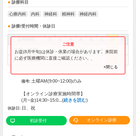
診療科目
心療内科
内科
神経科
精神科
神経内科
診療/受付時間・休診日
診療時間
月
火
水
木
金
土
日
祝
9:00～12:30
●
●
●
●
●
●
お盆(8月中旬)は休診・休業の場合があります。来院前
に必ず医療機関に直接ご確認ください。
14:00～18:00
●
●
●
●
●
×閉じる
土曜AM(9:00~12:00)のみ
備考:
【オンライン診療実施時間帯】
(月~金)14:30~15:0...(
続きを読む
)
日、祝
休診日:
オンライン診療
初診受付