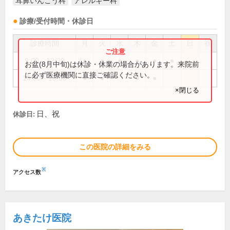
耳鼻いんこう科
アレルギー科
診療/受付時間・休診日
診療時間
月
火
水
木
金
土
日
祝
9:00～12:30
●
●
●
●
●
●
お盆(8月中旬)は休診・休業の場合があります。来院前
に必ず医療機関に直接ご確認ください。
14:30～18:00
●
●
●
●
×閉じる
日、祝
休診日:
この医院の詳細をみる
※
アクセス数
あきたけ医院