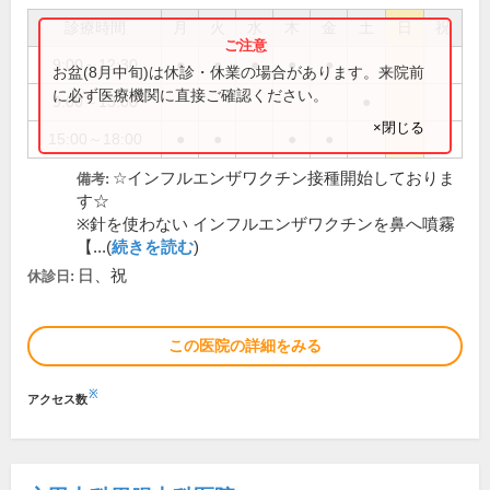
診療時間
月
火
水
木
金
土
日
祝
9:00～12:30
●
●
●
●
●
お盆(8月中旬)は休診・休業の場合があります。来院前
に必ず医療機関に直接ご確認ください。
9:00～13:00
●
×閉じる
15:00～18:00
●
●
●
●
☆インフルエンザワクチン接種開始しておりま
備考:
す☆
※針を使わない インフルエンザワクチンを鼻へ噴霧
【...(
続きを読む
)
日、祝
休診日:
この医院の詳細をみる
※
アクセス数