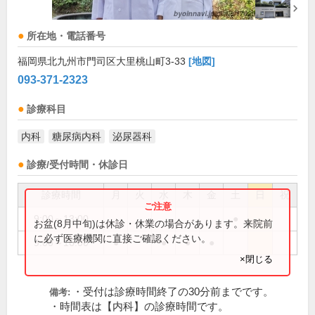
所在地・電話番号
福岡県北九州市門司区大里桃山町3-33
[地図]
093-371-2323
診療科目
内科
糖尿病内科
泌尿器科
診療/受付時間・休診日
診療時間
月
火
水
木
金
土
日
祝
9:00～13:00
●
お盆(8月中旬)は休診・休業の場合があります。来院前
に必ず医療機関に直接ご確認ください。
9:00～16:00
●
●
●
●
×閉じる
・受付は診療時間終了の30分前までです。
備考:
・時間表は【内科】の診療時間です。