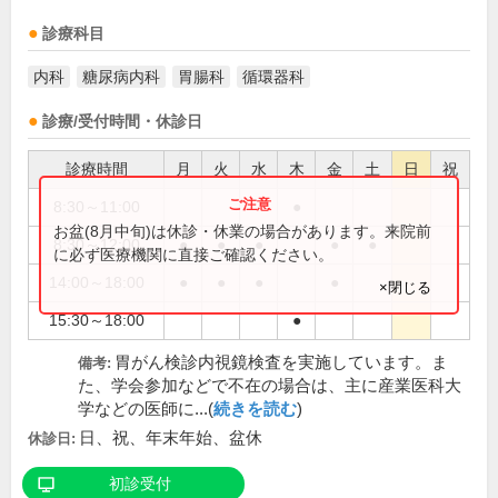
診療科目
内科
糖尿病内科
胃腸科
循環器科
診療/受付時間・休診日
診療時間
月
火
水
木
金
土
日
祝
8:30～11:00
●
お盆(8月中旬)は休診・休業の場合があります。来院前
8:30～12:00
●
●
●
●
●
に必ず医療機関に直接ご確認ください。
14:00～18:00
●
●
●
●
×閉じる
15:30～18:00
●
胃がん検診内視鏡検査を実施しています。ま
備考:
た、学会参加などで不在の場合は、主に産業医科大
学などの医師に...(
続きを読む
)
日、祝、年末年始、盆休
休診日:
初診受付