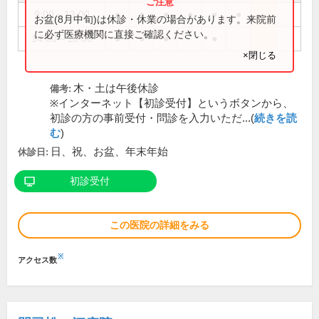
9:00～13:00
●
●
●
●
●
●
お盆(8月中旬)は休診・休業の場合があります。来院前
に必ず医療機関に直接ご確認ください。
14:00～18:00
●
●
●
●
×閉じる
木・土は午後休診
備考:
※インターネット【初診受付】というボタンから、
初診の方の事前受付・問診を入力いただ...(
続きを読
む
)
日、祝、お盆、年末年始
休診日:
初診受付
この医院の詳細をみる
※
アクセス数