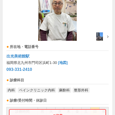
所在地・電話番号
出光美術館駅
福岡県北九州市門司区浜町1-30
[地図]
093-331-2410
診療科目
内科
ペインクリニック内科
麻酔科
整形外科
診療/受付時間・休診日
診療時間
月
火
水
木
金
土
日
祝