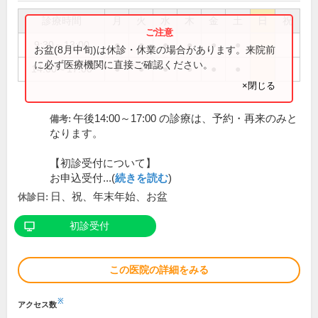
診療時間
月
火
水
木
金
土
日
祝
9:30～13:00
●
●
●
●
●
●
お盆(8月中旬)は休診・休業の場合があります。来院前
に必ず医療機関に直接ご確認ください。
14:00～17:00
●
●
●
●
●
●
×閉じる
午後14:00～17:00 の診療は、予約・再来のみと
備考:
なります。
【初診受付について】
お申込受付...(
続きを読む
)
日、祝、年末年始、お盆
休診日:
初診受付
この医院の詳細をみる
※
アクセス数