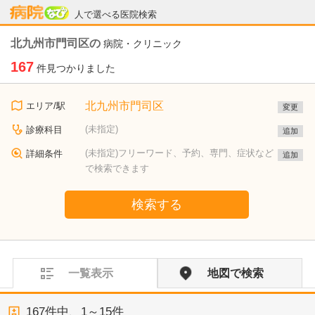
病院なび
人で選べる医院検索
北九州市門司区の
病院・クリニック
167
件見つかりました
北九州市門司区
エリア/駅
変更
(未指定)
診療科目
追加
(未指定)フリーワード、予約、専門、症状など
詳細条件
追加
で検索できます
検索する
一覧表示
地図で検索
167
件中、
1～15件