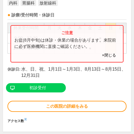
内科
胃腸科
放射線科
診療/受付時間・休診日
外来受付時間
月
火
水
木
金
土
日
祝
9:00～12:30
●
●
●
●
●
お盆(8月中旬)は休診・休業の場合があります。来院前
に必ず医療機関に直接ご確認ください。
14:00～17:30
●
●
●
●
×閉じる
水、日、祝、1月1日～1月3日、8月13日～8月15日、
休診日:
12月31日
初診受付
この医院の詳細をみる
※
アクセス数