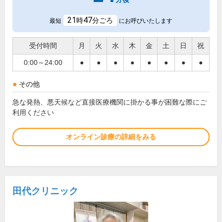
21
47
時
分ごろ
最短
にお呼びいたします
受付時間
月
火
水
木
金
土
日
祝
0:00～24:00
●
●
●
●
●
●
●
●
その他
急な発熱、悪天候など直接医療機関に掛かる事が困難な際にご
利用ください
オンライン診療の詳細をみる
田代クリニック