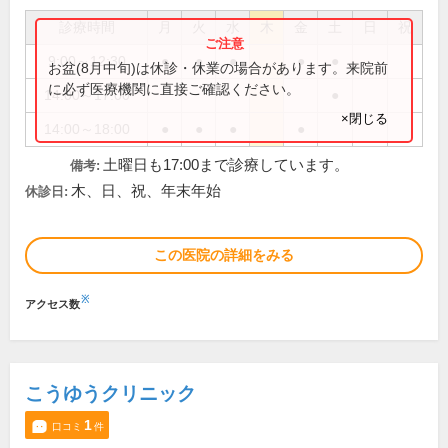
診療時間
月
火
水
木
金
土
日
祝
9:00～12:30
●
●
●
●
●
お盆(8月中旬)は休診・休業の場合があります。来院前
に必ず医療機関に直接ご確認ください。
14:00～17:00
●
×閉じる
14:00～18:00
●
●
●
●
土曜日も17:00まで診療しています。
備考:
木、日、祝、年末年始
休診日:
この医院の詳細をみる
※
アクセス数
こうゆうクリニック
1
口コミ
件