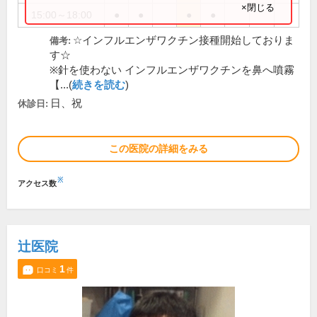
×閉じる
15:00～18:00
●
●
●
●
☆インフルエンザワクチン接種開始しておりま
備考:
す☆
※針を使わない インフルエンザワクチンを鼻へ噴霧
【...(
続きを読む
)
日、祝
休診日:
この医院の詳細をみる
※
アクセス数
辻医院
1
口コミ
件