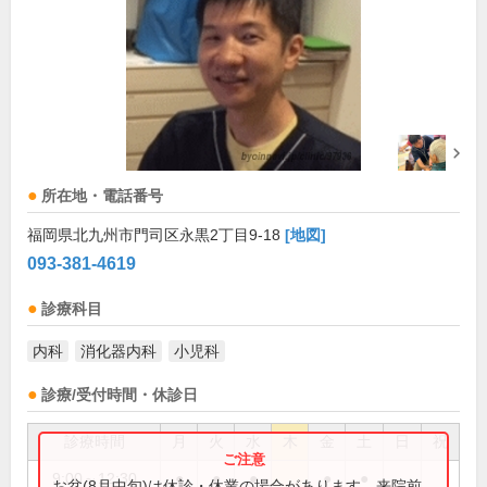
所在地・電話番号
福岡県北九州市門司区永黒2丁目9-18
[地図]
093-381-4619
診療科目
内科
消化器内科
小児科
診療/受付時間・休診日
診療時間
月
火
水
木
金
土
日
祝
9:00～12:30
●
●
●
●
●
お盆(8月中旬)は休診・休業の場合があります。来院前