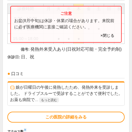
診療時間
月
火
水
木
金
土
日
祝
9:00～12:00
●
お盆(8月中旬)は休診・休業の場合があります。来院前
に必ず医療機関に直接ご確認ください。
9:00～13:00
●
●
●
●
●
×閉じる
15:00～18:00
●
●
●
発熱外来受入あり(日祝対応可能・完全予約制)
備考:
日、祝
休診日:
口コミ
娘が日曜日の午後に発熱したため、発熱外来を受診しま
した。 ドライブスルーで受診することができて便利でした。
お薬も病院で...
もっと読む
この医院の詳細をみる
※
アクセス数