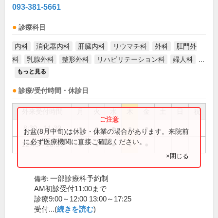
093-381-5661
診療科目
内科
消化器内科
肝臓内科
リウマチ科
外科
肛門外
科
乳腺外科
整形外科
リハビリテーション科
婦人科
...
もっと見る
診療/受付時間・休診日
外来受付時間
月
火
水
木
金
土
日
祝
8:30～11:30
●
●
●
●
●
お盆(8月中旬)は休診・休業の場合があります。来院前
に必ず医療機関に直接ご確認ください。
12:45～16:30
●
●
●
●
●
×閉じる
一部診療科予約制
備考:
AM初診受付11:00まで
診療9:00～12:00 13:00～17:25
受付...(
続きを読む
)