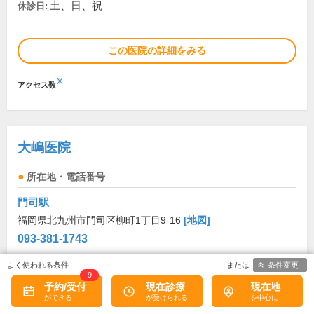
土、日、祝
休診日:
この医院の詳細をみる
※
アクセス数
大嶋医院
所在地・電話番号
門司駅
福岡県北九州市門司区柳町1丁目9-16
[地図]
093-381-1743
条件変更
診療科目
9
予約/受付
現在診療
現在地
内科
消化器科