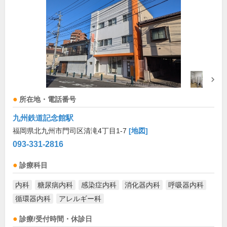
所在地・電話番号
九州鉄道記念館駅
福岡県北九州市門司区清滝4丁目1-7
[地図]
093-331-2816
診療科目
内科
糖尿病内科
感染症内科
消化器内科
呼吸器内科
循環器内科
アレルギー科
診療/受付時間・休診日