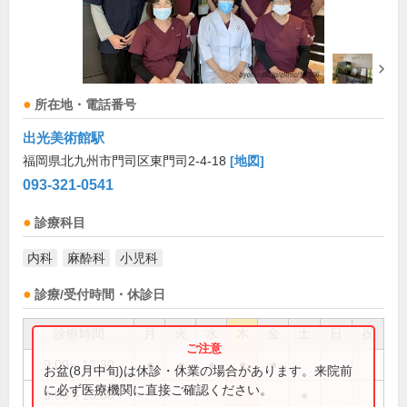
所在地・電話番号
出光美術館駅
福岡県北九州市門司区東門司2-4-18
[地図]
093-321-0541
診療科目
内科
麻酔科
小児科
診療/受付時間・休診日
診療時間
月
火
水
木
金
土
日
祝
9:00～12:30
●
●
●
●
●
お盆(8月中旬)は休診・休業の場合があります。来院前
に必ず医療機関に直接ご確認ください。
9:00～13:00
●