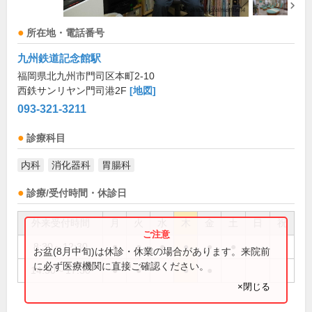
所在地・電話番号
九州鉄道記念館駅
福岡県北九州市門司区本町2-10
西鉄サンリヤン門司港2F
[地図]
093-321-3211
診療科目
内科
消化器科
胃腸科
診療/受付時間・休診日
外来受付時間
月
火
水
木
金
土
日
祝
8:30～12:30
●
●
●
●
●
●
お盆(8月中旬)は休診・休業の場合があります。来院前
に必ず医療機関に直接ご確認ください。
14:30～17:30
●
●
●
●
×閉じる