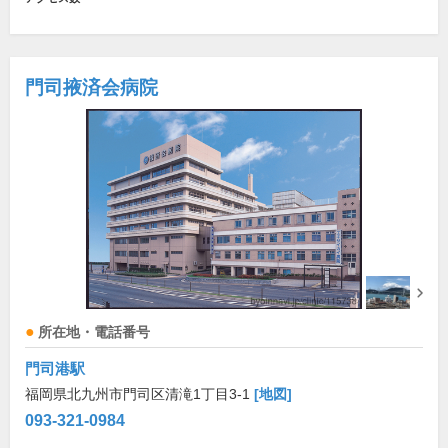
門司掖済会病院
所在地・電話番号
門司港駅
福岡県北九州市門司区清滝1丁目3-1
[地図]
093-321-0984