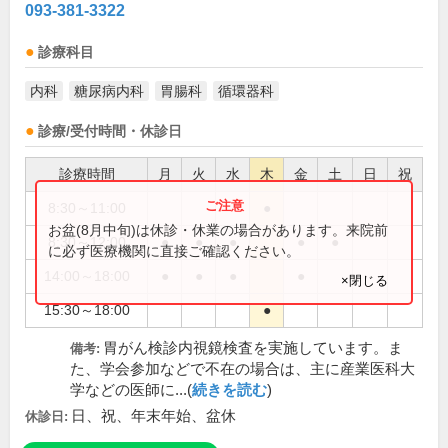
093-381-3322
診療科目
内科
糖尿病内科
胃腸科
循環器科
診療/受付時間・休診日
診療時間
月
火
水
木
金
土
日
祝
8:30～11:00
●
お盆(8月中旬)は休診・休業の場合があります。来院前
8:30～12:00
●
●
●
●
●
に必ず医療機関に直接ご確認ください。
14:00～18:00
●
●
●
●
×閉じる
15:30～18:00
●
胃がん検診内視鏡検査を実施しています。ま
備考:
た、学会参加などで不在の場合は、主に産業医科大
学などの医師に...(
続きを読む
)
日、祝、年末年始、盆休
休診日: