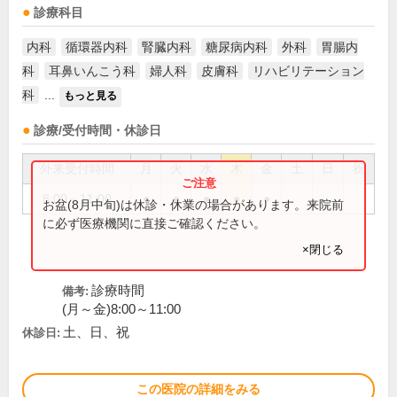
診療科目
内科
循環器内科
腎臓内科
糖尿病内科
外科
胃腸内
科
耳鼻いんこう科
婦人科
皮膚科
リハビリテーション
科
...
もっと見る
診療/受付時間・休診日
外来受付時間
月
火
水
木
金
土
日
祝
8:00～11:00
●
●
●
●
●
お盆(8月中旬)は休診・休業の場合があります。来院前
に必ず医療機関に直接ご確認ください。
×閉じる
診療時間
備考:
(月～金)8:00～11:00
土、日、祝
休診日:
この医院の詳細をみる