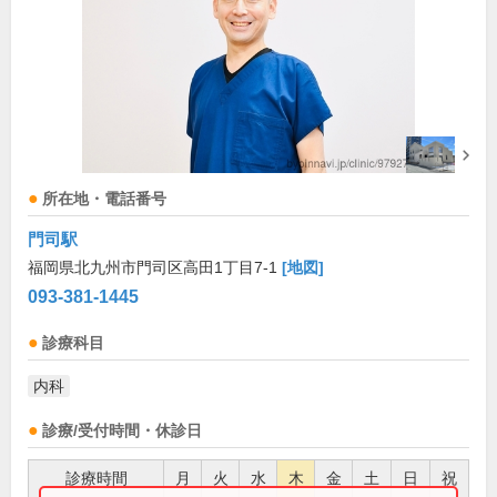
所在地・電話番号
門司駅
福岡県北九州市門司区高田1丁目7-1
[地図]
093-381-1445
診療科目
内科
診療/受付時間・休診日
診療時間
月
火
水
木
金
土
日
祝