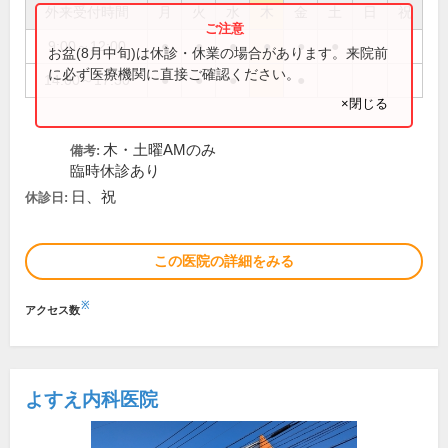
外来受付時間
月
火
水
木
金
土
日
祝
9:00～12:00
●
●
●
●
●
●
お盆(8月中旬)は休診・休業の場合があります。来院前
に必ず医療機関に直接ご確認ください。
14:00～17:30
●
●
●
●
×閉じる
木・土曜AMのみ
備考:
臨時休診あり
日、祝
休診日:
この医院の詳細をみる
※
アクセス数
よすえ内科医院