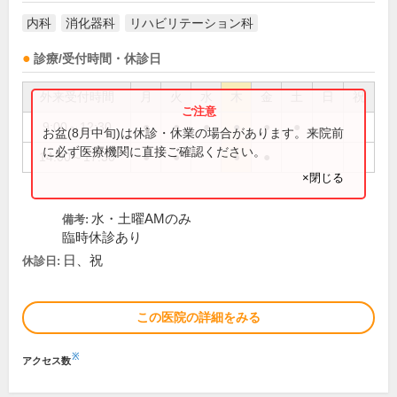
内科
消化器科
リハビリテーション科
診療/受付時間・休診日
外来受付時間
月
火
水
木
金
土
日
祝
9:00～12:30
●
●
●
●
●
●
お盆(8月中旬)は休診・休業の場合があります。来院前
に必ず医療機関に直接ご確認ください。
14:00～17:30
●
●
●
●
×閉じる
水・土曜AMのみ
備考:
臨時休診あり
日、祝
休診日:
この医院の詳細をみる
※
アクセス数