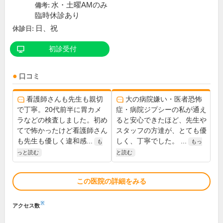
水・土曜AMのみ
備考:
臨時休診あり
日、祝
休診日:
初診受付
口コミ
看護師さんも先生も親切
大の病院嫌い・医者恐怖
で丁寧。20代前半に胃カメ
症・病院ジプシーの私が通え
ラなどの検査しました。初め
ると安心できたほど、先生や
てで怖かったけど看護師さん
スタッフの方達が、とても優
も先生も優しく違和感...
しく、丁寧でした。 ...
も
もっ
っと読む
と読む
この医院の詳細をみる
※
アクセス数