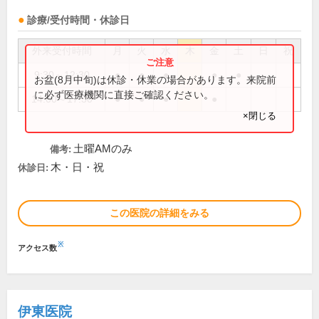
診療/受付時間・休診日
外来受付時間
月
火
水
木
金
土
日
祝
9:30～12:30
●
●
●
●
●
お盆(8月中旬)は休診・休業の場合があります。来院前
に必ず医療機関に直接ご確認ください。
14:00～17:30
●
●
●
●
×閉じる
土曜AMのみ
備考:
木・日・祝
休診日:
この医院の詳細をみる
※
アクセス数
伊東医院