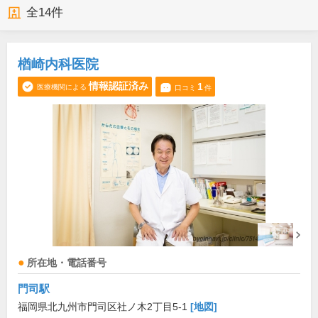
全
14
件
楢崎内科医院
情報認証済み
1
医療機関による
口コミ
件
所在地・電話番号
門司駅
福岡県北九州市門司区社ノ木2丁目5-1
[地図]