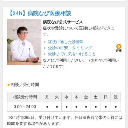
【24h】
病院なび医療相談
病院なび公式サービス
症状や受診について医師に相談ができま
す。
症状に適した診療科
受診の目安・タイミング
受診までに気をつけること
などにご利用ください。（無料でご利用い
ただけます）
相談／受付時間
相談受付時間
月
火
水
木
金
土
日
祝
0:00～24:00
●
●
●
●
●
●
●
●
※24時間365日、受け付けています。休日深夜時間帯の回答には
時間を要する場合があります。