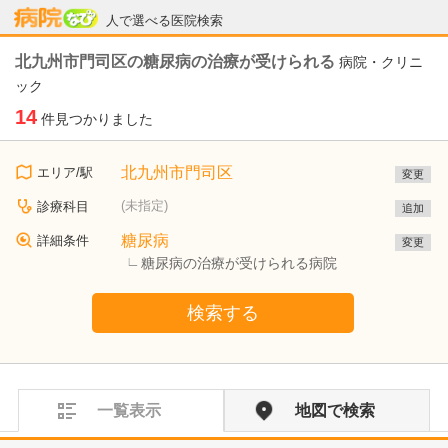
病院なび
人で選べる医院検索
北九州市門司区の糖尿病の治療が受けられる
病院・クリニ
ック
14
件見つかりました
北九州市門司区
エリア/駅
変更
(未指定)
診療科目
追加
糖尿病
詳細条件
変更
糖尿病の治療が受けられる病院
検索する
一覧表示
地図で検索