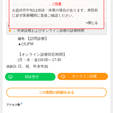
★
★
★
★
★
★
9:00～12:30
お盆(8月中旬)は休診・休業の場合があります。来院前
★
★
★
14:00～17:30
に必ず医療機関に直接ご確認ください。
×閉じる
●
…
外来診療のみの診療時間
★
…
外来診療およびオンライン診療の診療時間
【訪問診療】
備考:
▲(火)PM
【オンライン診療対応時間】
(月・水・金)16:00～17:30
日、祝、年末年始
休診日:
オンライン診療
初診受付
この医院の詳細をみる
※
アクセス数