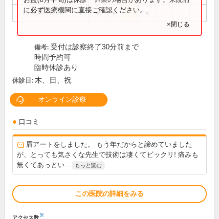
に必ず医療機関に直接ご確認ください。
15:00～18:00
●
●
●
●
×閉じる
受付は診察終了30分前まで
備考:
時間予約可
臨時休診あり
木、日、祝
休診日:
オンライン診療
口コミ
眉アートをしました。 もう年だからと諦めていました
が、とっても気さくな先生で技術は凄くてビックリ! 痛みも
無くてあっとい...
もっと読む
この医院の詳細をみる
※
アクセス数