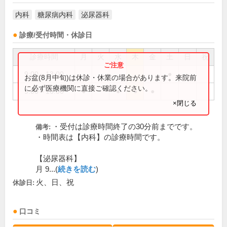
内科
糖尿病内科
泌尿器科
診療/受付時間・休診日
診療時間
月
火
水
木
金
土
日
祝
9:00～13:00
●
お盆(8月中旬)は休診・休業の場合があります。来院前
に必ず医療機関に直接ご確認ください。
9:00～16:00
●
●
●
●
×閉じる
・受付は診療時間終了の30分前までです。
備考:
・時間表は【内科】の診療時間です。
【泌尿器科】
月 9...(
続きを読む
)
火、日、祝
休診日:
口コミ