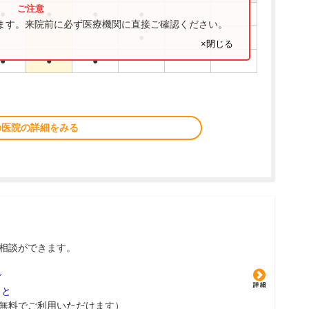
●
●
●
●
ります。来院前に必ず医療機関に直接ご確認ください。
●
×閉じる
●
●
●
の医院の詳細をみる
相談ができます。
グ
こと
無料でご利用いただけます）