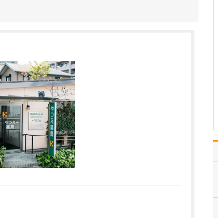
ますか?
頭痛やめまい、しびれ、
ふらつき、失神などの意
識障害、頭をぶつけた、
もの忘れなど、脳神経外
科領域のさまざまな症状
に対応していますので、
来院される患者さんは、
近隣の保育園に通う1～2
歳のお子さんから20代…
>>記事全文を読む