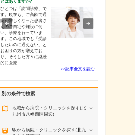
とはありますか?
ピソードはありま
ひとつは「訪問診療」で
勤務医時代に、
す。現在も、ご高齢で通
症の患者さんが
院が難しくなった患者さ
来院されました
んのご自宅や施設に伺
籍していた病院
い、診療を行っていま
患者さんへの対
す。この地域でも「受診
であったため他
したいのに通えない」と
をして治療をお
お困りの方が増えてお
ところ、担当の
り、そうした方々に継続
日の深夜にもか
的に医療…
>>記事全文を読む
別の条件で検索
地域から病院・クリニックを探す(北
九州市八幡西区周辺)
駅から病院・クリニックを探す(北九