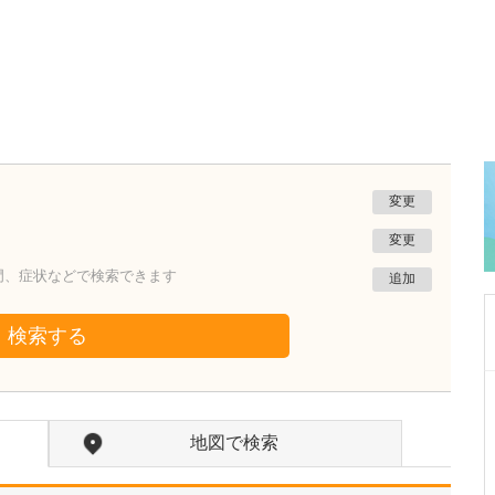
変更
変更
門、症状などで検索できます
追加
検索する
福岡県春日市
陣の内脳神経外科クリニック
地図で検索
陣内 敬文
院長
取材記事
貴院には、どのような患者さんが来院されてい