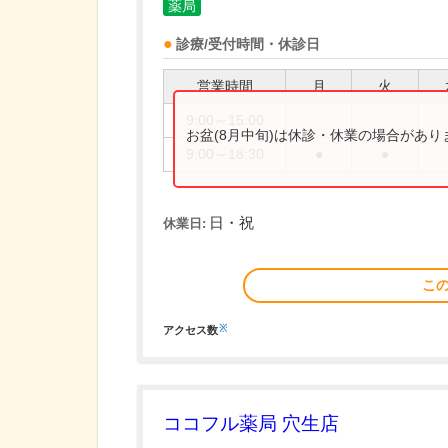
薬局
診療/受付時間・休診日
営業時間
月
火
9:00～15:00
お盆(8月中旬)は休診・休業の場合があ
9:00～18:30
●
●
日・祝
休業日:
こ
※
アクセス数
ココフル薬局 穴生店