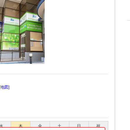
[地図]
水
木
金
土
日
祝