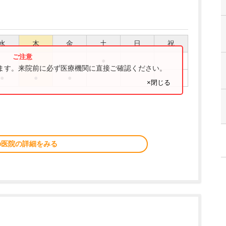
水
木
金
土
日
祝
●
ります。来院前に必ず医療機関に直接ご確認ください。
●
●
●
×閉じる
の医院の詳細をみる