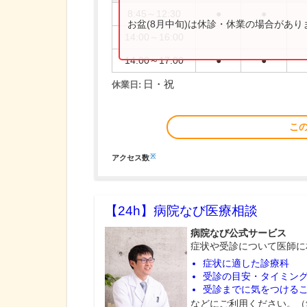
8:45～12:30
●
●
お盆(8月中旬)は休診・休業の場合があ
14:00～16:00
14:00～17:00
●
●
日・祝
休業日:
こ
※
アクセス数
【24h】
病院なび医療相談
病院なび公式サービス
症状や受診について医師に
症状に適した診療科
受診の目安・タイミン
受診までに気をつける
などにご利用ください。（