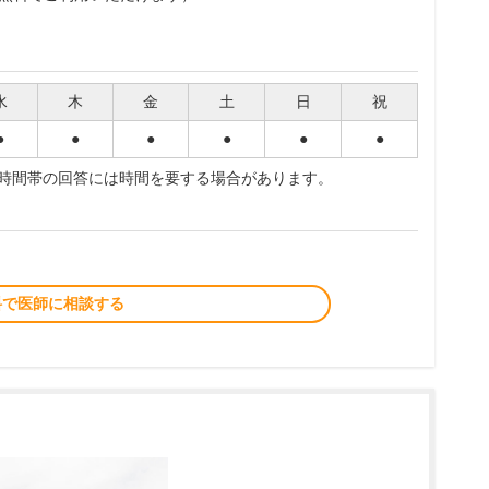
水
木
金
土
日
祝
●
●
●
●
●
●
夜時間帯の回答には時間を要する場合があります。
料で医師に相談する