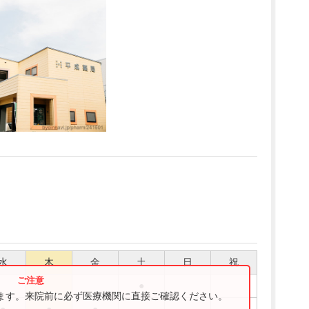
水
木
金
土
日
祝
●
ります。来院前に必ず医療機関に直接ご確認ください。