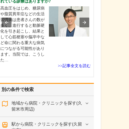
れている診療はありますか?
貴院の特長につ
高血圧をはじめ、糖尿病
当院の強みの一
や脂質異常症などの生活
査体制の充実に
習慣病は患者さんの数が
います。レント
多く、進行すると動脈硬
電図、超音波(エ
化を引き起こし、結果と
血液検査など初
して心筋梗塞や脳卒中な
必要な検査機器
ど命に関わる重大な病気
んですが、骨粗
につながる可能性があり
べるための骨密
ます。当院では、こうし
器や、胃がんや
た…
の…
>>記事全文を読む
別の条件で検索
地域から病院・クリニックを探す(久
留米市周辺)
駅から病院・クリニックを探す(久留