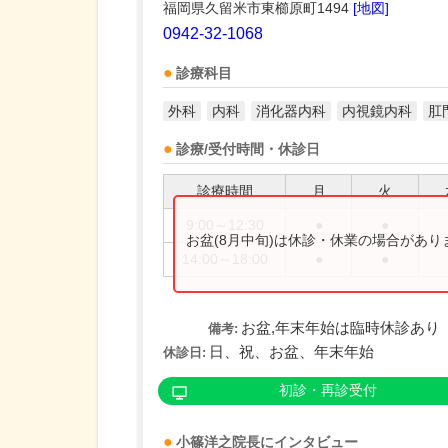
福岡県久留米市東櫛原町1494
[地図]
0942-32-1068
診療科目
外科
内科
消化器内科
内視鏡内科
肛
診療/受付時間・休診日
診療時間
月
火
9:00～12:30
●
●
お盆(8月中旬)は休診・休業の場合があ
14:00～18:00
●
●
お盆,年末年始は臨時休診あり
備考:
日、祝、お盆、年末年始
休診日:
初診・再診受付
小篠洋之
院長
にインタビュー