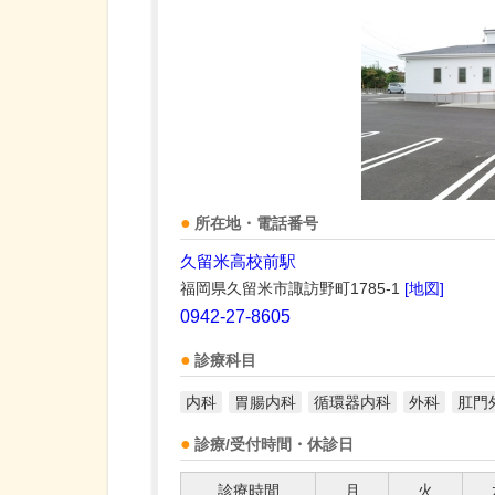
所在地・電話番号
久留米高校前駅
福岡県久留米市諏訪野町1785-1
[地図]
0942-27-8605
診療科目
内科
胃腸内科
循環器内科
外科
肛門
診療/受付時間・休診日
診療時間
月
火