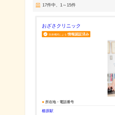
17
件中、
1～15件
おざさクリニック
情報認証済み
医療機関による
所在地・電話番号
櫛原駅