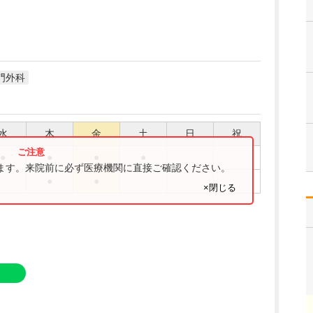
門外科
水
木
金
土
日
祝
●
●
●
●
ります。来院前に必ず医療機関に直接ご確認ください。
●
●
×閉じる