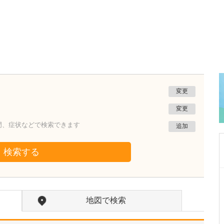
変更
変更
門、症状などで検索できます
追加
検索する
福岡県久留米市
おざさクリニック
地図で検索
小篠 洋之
院長
取材記事
今までの医師人生のなかで印象に残っているエ