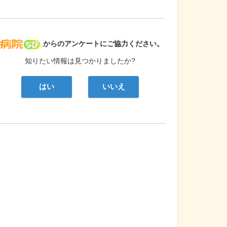
病院なび
からのアンケートにご協力ください。
知りたい情報は見つかりましたか?
はい
いいえ