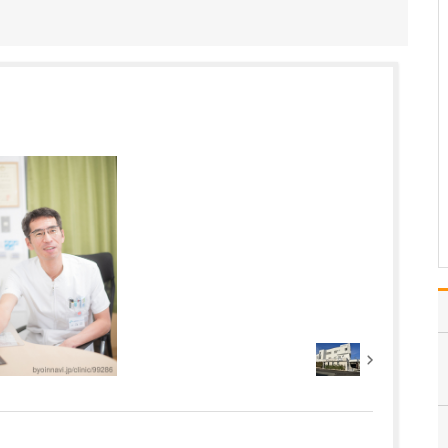
ピソードはありますか?
勤務医時代に、深夜に重
症の患者さんが救急車で
来院されました。私が在
籍していた病院ではその
患者さんへの対応が困難
であったため他院に電話
をして治療をお願いした
ところ、担当の先生が休
日の深夜にもかかわら…
>>記事全文を読む