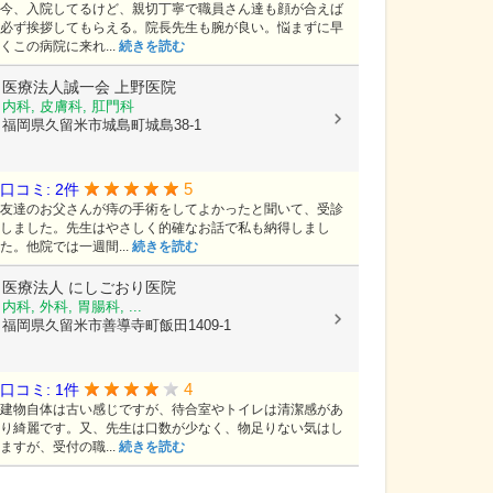
今、入院してるけど、親切丁寧で職員さん達も顔が合えば
必ず挨拶してもらえる。院長先生も腕が良い。悩まずに早
くこの病院に来れ...
続きを読む
医療法人誠一会
上野医院
内科, 皮膚科, 肛門科
福岡県久留米市城島町城島38-1
5
口コミ: 2件
友達のお父さんが痔の手術をしてよかったと聞いて、受診
しました。先生はやさしく的確なお話で私も納得しまし
た。他院では一週間...
続きを読む
医療法人
にしごおり医院
内科, 外科, 胃腸科, ...
福岡県久留米市善導寺町飯田1409-1
4
口コミ: 1件
建物自体は古い感じですが、待合室やトイレは清潔感があ
り綺麗です。又、先生は口数が少なく、物足りない気はし
ますが、受付の職...
続きを読む