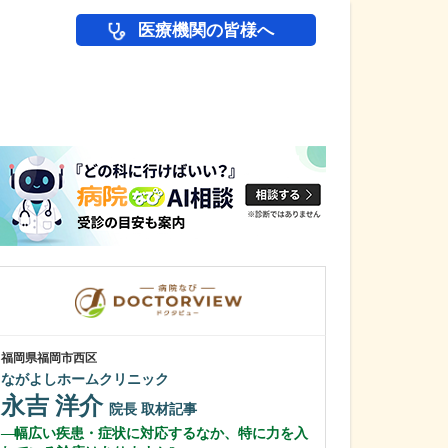
医療機関の皆様へ
医師(ドクター)の
福岡県福岡市西区
福岡県宗像市
ながよしホームクリニック
林外科・内科ク
永吉 洋介
林 裕章
院長
取材記事
理
幅広い疾患・症状に対応するなか、特に力を入
外科から内科ま