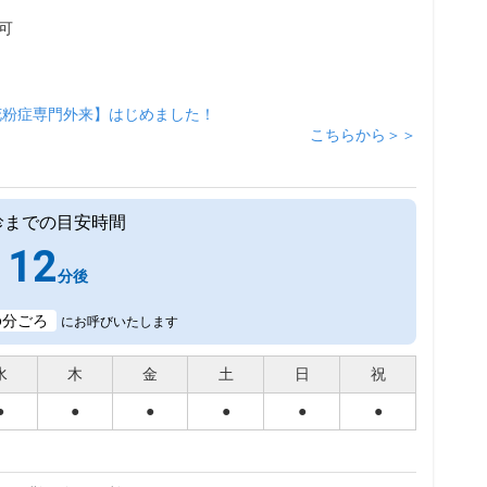
可
花粉症専門外来】はじめました！
こちらから＞＞
診までの目安時間
12
分後
6
分ごろ
にお呼びいたします
水
木
金
土
日
祝
●
●
●
●
●
●