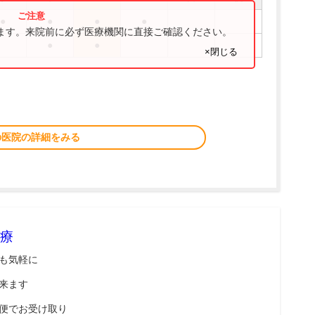
●
●
●
●
ります。来院前に必ず医療機関に直接ご確認ください。
●
●
×閉じる
の医院の詳細をみる
療
も気軽に
来ます
便でお受け取り