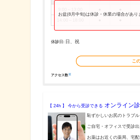
9:00～13:00
●
●
お盆(8月中旬)は休診・休業の場合があ
14:00～18:00
●
●
日、祝
休診日:
こ
※
アクセス数
オンライン診
【 24h 】 今から受診できる
恥ずかしいお尻のトラブル
ご自宅・オフィスで受診出
お薬はお近くの薬局、宅配