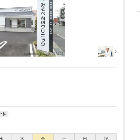
外科
水
木
金
土
日
祝