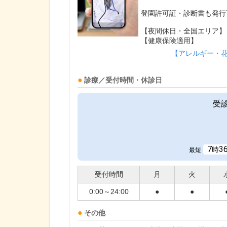
登園許可証・診断書も発行
【夜間休日・全国エリア】
【健康保険適用】
【アレルギー・
診療／受付時間・休診日
受
7
3
時
最短
受付時間
月
火
0:00～24:00
●
●
その他