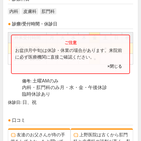
内科
皮膚科
肛門科
診療/受付時間・休診日
外来受付時間
月
火
水
木
金
土
日
祝
9:00～12:00
●
●
●
●
●
●
お盆(8月中旬)は休診・休業の場合があります。来院前
に必ず医療機関に直接ご確認ください。
14:00～18:00
●
●
●
●
●
×閉じる
土曜AMのみ
備考:
内科・肛門科のみ月・水・金・午後休診
臨時休診あり
日、祝
休診日:
口コミ
友達のお父さんが痔の手
上野医院は古くから肛門