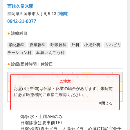
西鉄久留米駅
福岡県久留米市大手町5-13
[地図]
0942-31-0077
診療科目
消化器科
循環器科
呼吸器科
外科
小児外科
リハビリ
テーション科
耳鼻いんこう科
診療/受付時間・休診日
診療時間
月
火
水
木
金
土
日
祝
9:00～12:30
●
●
●
●
●
●
お盆(8月中旬)は休診・休業の場合があります。来院前
に必ず医療機関に直接ご確認ください。
14:00～18:00
●
●
●
●
×閉じる
水・土曜AMのみ
備考:
日曜診療は要事前TEL
日曜:検査(胃カメラ、大腸カメラ、心臓CT等)完全予