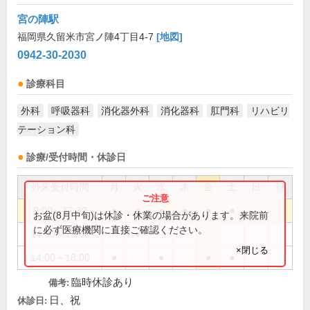
宮の陣駅
福岡県久留米市宮ノ陣4丁目4-7
[地図]
0942-30-2030
診療科目
外科
呼吸器科
消化器外科
消化器科
肛門科
リハビリ
テーション科
診療/受付時間・休診日
外来受付時間
月
火
水
木
金
土
日
祝
9:00～12:30
●
●
●
●
●
●
お盆(8月中旬)は休診・休業の場合があります。来院前
に必ず医療機関に直接ご確認ください。
14:00～16:00
●
×閉じる
14:00～18:00
●
●
●
●
臨時休診あり
備考:
日、祝
休診日: