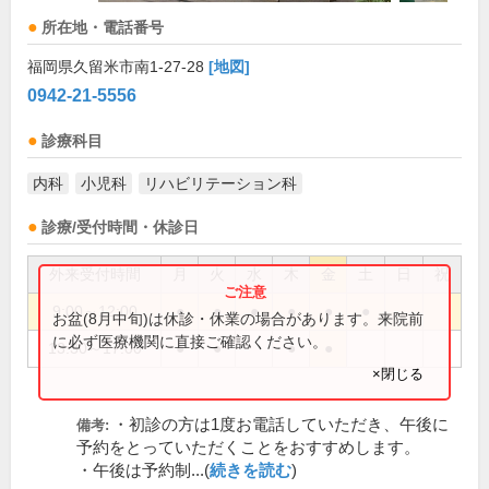
所在地・電話番号
福岡県久留米市南1-27-28
[地図]
0942-21-5556
診療科目
内科
小児科
リハビリテーション科
診療/受付時間・休診日
外来受付時間
月
火
水
木
金
土
日
祝
9:00～12:00
●
●
●
●
●
●
お盆(8月中旬)は休診・休業の場合があります。来院前
に必ず医療機関に直接ご確認ください。
13:30～17:00
●
●
●
●
×閉じる
・初診の方は1度お電話していただき、午後に
備考:
予約をとっていただくことをおすすめします。
・午後は予約制...(
続きを読む
)