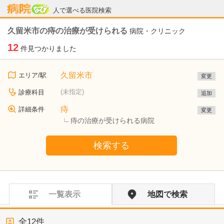
病院なび
人で選べる医院検索
久留米市の痔の治療が受けられる
病院・クリニック
12
件見つかりました
久留米市
エリア/駅
変更
(未指定)
診療科目
追加
痔
詳細条件
変更
痔の治療が受けられる病院
検索する
一覧表示
地図で検索
全
12
件