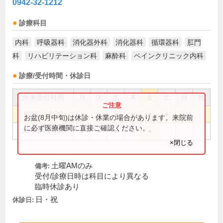
0942-32-1212
診療科目
内科
呼吸器科
消化器外科
消化器科
循環器科
肛門
科
リハビリテーション科
麻酔科
ペインクリニック内科
診療/受付時間・休診日
外来受付時間
月
火
水
木
金
土
日
祝
9:00～12:30
●
●
●
●
●
●
お盆(8月中旬)は休診・休業の場合があります。来院前
に必ず医療機関に直接ご確認ください。
13:30～17:30
●
●
●
●
●
×閉じる
土曜AMのみ
備考:
受付/診療日時は科目により異なる
臨時休診あり
日・祝
休診日: