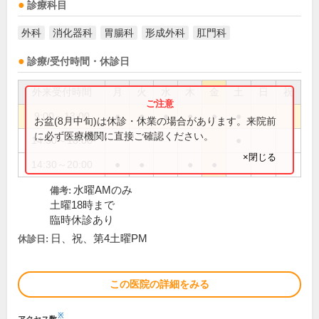
診療科目
外科
消化器科
胃腸科
形成外科
肛門科
診療/受付時間・休診日
外来受付時間
月
火
水
木
金
土
日
祝
9:00～13:00
●
●
●
●
●
●
お盆(8月中旬)は休診・休業の場合があります。来院前
に必ず医療機関に直接ご確認ください。
14:30～18:00
●
×閉じる
14:30～20:00
●
●
●
●
水曜AMのみ
備考:
土曜18時まで
臨時休診あり
日、祝、第4土曜PM
休診日:
この医院の詳細をみる
※