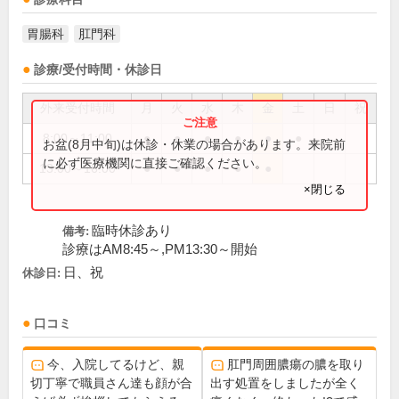
胃腸科
肛門科
診療/受付時間・休診日
外来受付時間
月
火
水
木
金
土
日
祝
8:00～11:00
●
●
●
●
●
●
お盆(8月中旬)は休診・休業の場合があります。来院前
に必ず医療機関に直接ご確認ください。
13:00～16:00
●
●
●
●
●
×閉じる
臨時休診あり
備考:
診療はAM8:45～,PM13:30～開始
日、祝
休診日:
口コミ
今、入院してるけど、親
肛門周囲膿瘍の膿を取り
切丁寧で職員さん達も顔が合
出す処置をしましたが全く