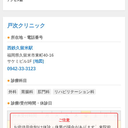
アクセス数
戸次クリニック
所在地・電話番号
西鉄久留米駅
福岡県久留米市東町40-16
サケミビル1F
[地図]
0942-33-3123
診療科目
外科
胃腸科
肛門科
リハビリテーション科
診療/受付時間・休診日
外来受付時間
月
火
水
木
金
土
日
祝
9:00～13:00
●
●
●
●
●
●
お盆(8月中旬)は休診・休業の場合があります。来院前