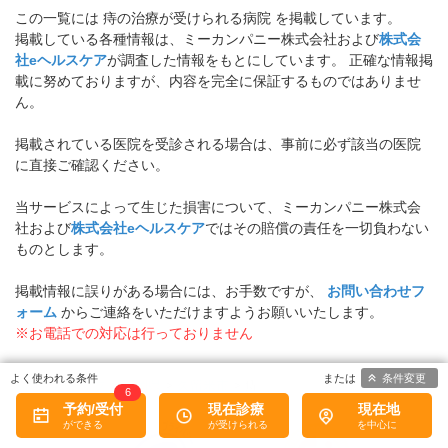
この一覧には 痔の治療が受けられる病院 を掲載しています。
掲載している各種情報は、ミーカンパニー株式会社および
株式会
社eヘルスケア
が調査した情報をもとにしています。 正確な情報掲
載に努めておりますが、内容を完全に保証するものではありませ
ん。
掲載されている医院を受診される場合は、事前に必ず該当の医院
に直接ご確認ください。
当サービスによって生じた損害について、ミーカンパニー株式会
社および
株式会社eヘルスケア
ではその賠償の責任を一切負わない
ものとします。
掲載情報に誤りがある場合には、お手数ですが、
お問い合わせフ
ォーム
からご連絡をいただけますようお願いいたします。
※お電話での対応は行っておりません
条件変更
病院なびトップ
>
福岡県
>
久留米市
>
痔
6
予約/受付
現在診療
現在地