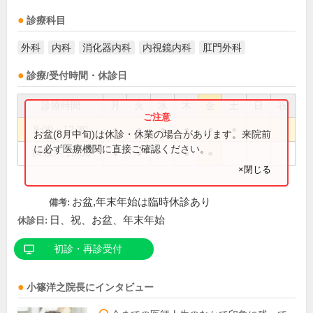
診療科目
外科
内科
消化器内科
内視鏡内科
肛門外科
診療/受付時間・休診日
診療時間
月
火
水
木
金
土
日
祝
9:00～12:30
●
●
●
●
●
●
お盆(8月中旬)は休診・休業の場合があります。来院前
に必ず医療機関に直接ご確認ください。
14:00～18:00
●
●
●
●
×閉じる
お盆,年末年始は臨時休診あり
備考:
日、祝、お盆、年末年始
休診日:
初診・再診受付
小篠洋之
院長
にインタビュー