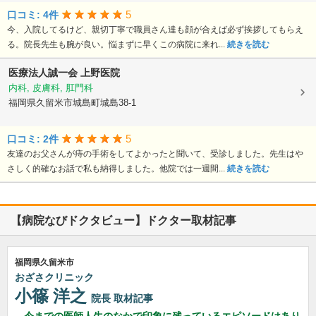
5
口コミ: 4件
今、入院してるけど、親切丁寧で職員さん達も顔が合えば必ず挨拶してもらえ
る。院長先生も腕が良い。悩まずに早くこの病院に来れ...
続きを読む
医療法人誠一会
上野医院
内科, 皮膚科, 肛門科
福岡県久留米市城島町城島38-1
5
口コミ: 2件
友達のお父さんが痔の手術をしてよかったと聞いて、受診しました。先生はや
さしく的確なお話で私も納得しました。他院では一週間...
続きを読む
【病院なびドクタビュー】ドクター取材記事
福岡県久留米市
おざさクリニック
小篠 洋之
院長
取材記事