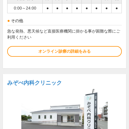
0:00～24:00
●
●
●
●
●
●
●
●
その他
急な発熱、悪天候など直接医療機関に掛かる事が困難な際にご
利用ください
オンライン診療の詳細をみる
みぞべ内科クリニック