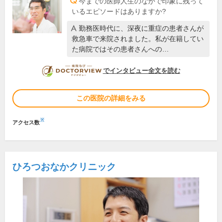
今までの医師人生のなかで印象に残って
いるエピソードはありますか?
勤務医時代に、深夜に重症の患者さんが
救急車で来院されました。私が在籍してい
た病院ではその患者さんへの…
DOCTORVIEW
でインタビュー全文を読む
この医院の詳細をみる
※
アクセス数
ひろつおなかクリニック