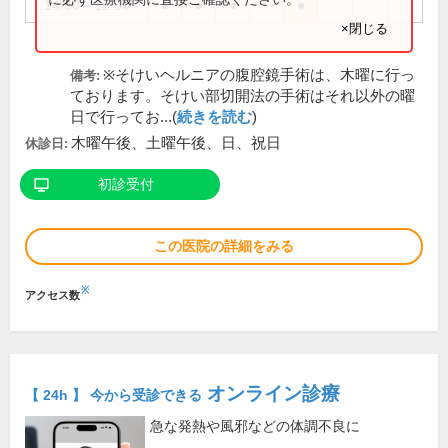
14:30～18:30
●
●
●
●
×閉じる
※そけいヘルニアの腹腔鏡手術は、木曜に行っ
備考:
ております。そけい部切開法の手術はそれ以外の曜
日で行ってお...(
続きを読む
)
木曜午後、土曜午後、日、祝日
休診日:
初診受付
この医院の詳細をみる
※
アクセス数
オンライン診療
【 24h 】 今から受診できる
急な発熱や風邪などの体調不良に