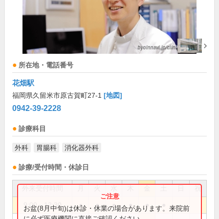
所在地・電話番号
花畑駅
福岡県久留米市原古賀町27-1
[地図]
0942-39-2228
診療科目
外科
胃腸科
消化器外科
診療/受付時間・休診日
外来受付時間
月
火
水
木
金
土
日
祝
9:00～12:30
●
●
●
●
●
●
お盆(8月中旬)は休診・休業の場合があります。来院前
に必ず医療機関に直接ご確認ください。