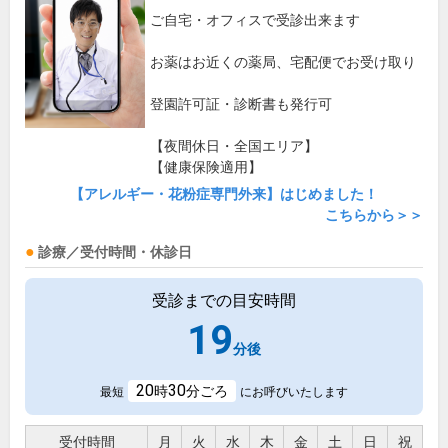
ご自宅・オフィスで受診出来ます
お薬はお近くの薬局、宅配便でお受け取り
登園許可証・診断書も発行可
【夜間休日・全国エリア】
【健康保険適用】
【アレルギー・花粉症専門外来】はじめました！
こちらから＞＞
診療／受付時間・休診日
受診までの目安時間
19
分後
20
30
時
分ごろ
最短
にお呼びいたします
受付時間
月
火
水
木
金
土
日
祝