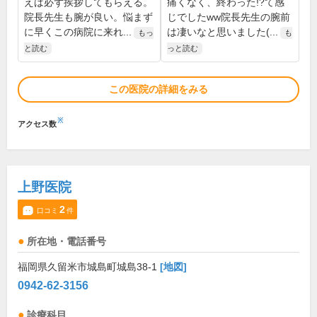
えば必ず挨拶してもらえる。
痛くなく、終わった!?て感
院長先生も腕が良い。悩まず
じでしたww院長先生の腕前
に早くこの病院に来れ...
は凄いなと思いました(...
もっ
も
と読む
っと読む
この医院の詳細をみる
※
アクセス数
上野医院
2
口コミ
件
所在地・電話番号
福岡県久留米市城島町城島38-1
[地図]
0942-62-3156
診療科目