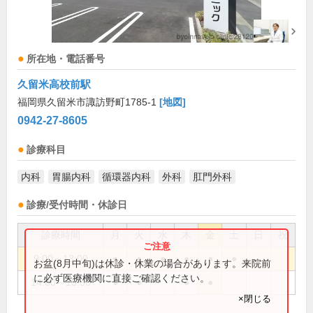
所在地・電話番号
久留米高校前駅
福岡県久留米市諏訪野町1785-1
[地図]
0942-27-8605
診療科目
内科
胃腸内科
循環器内科
外科
肛門外科
診療/受付時間・休診日
診療時間
月
火
水
木
金
土
日
祝
9:00～13:00
●
●
●
●
●
●
お盆(8月中旬)は休診・休業の場合があります。来院前
に必ず医療機関に直接ご確認ください。
14:00～18:00
●
●
●
●
×閉じる