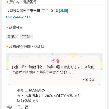
所在地・電話番号
福岡県久留米市東合川1丁目10-16
[地図]
0942-44-7737
診療科目
胃腸科
肛門科
診療/受付時間・休診日
外来受付時間
月
火
水
木
金
土
日
祝
9:00～12:30
●
●
●
●
●
●
お盆(8月中旬)は休診・休業の場合があります。来院前
に必ず医療機関に直接ご確認ください。
14:00～17:30
●
●
●
●
●
×閉じる
土曜AMのみ
備考:
火・木曜PMは手術のため時間変動あり
臨時休診あり
日、祝
休診日: