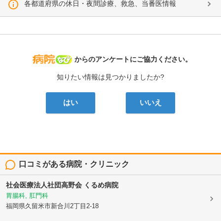
各都道府県の休日・夜間診療、救急、当番医情報
病院なび
からのアンケートにご協力ください。
知りたい情報は見つかりましたか?
はい
いいえ
口コミがある病院・クリニック
社会医療法人社団高野会
くるめ病院
胃腸科, 肛門科
福岡県久留米市新合川2丁目2-18