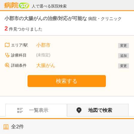
病院なび
人で選べる医院検索
小郡市の大腸がんの治療/対応が可能な
病院・クリニック
2
件見つかりました
小郡市
エリア/駅
変更
(未指定)
診療科目
追加
大腸がん
詳細条件
変更
検索する
一覧表示
地図で検索
全
2
件