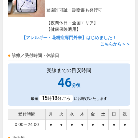
登園許可証・診断書も発行可
【夜間休日・全国エリア】
【健康保険適用】
【アレルギー・花粉症専門外来】はじめました！
こちらから＞＞
診療／受付時間・休診日
受診までの目安時間
46
分後
15
18
時
分ごろ
最短
にお呼びいたします
受付時間
月
火
水
木
金
土
日
祝
0:00～24:00
●
●
●
●
●
●
●
●