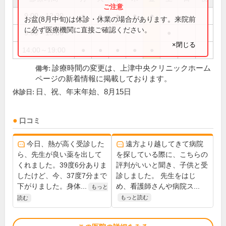
9:00～12:30
●
●
●
●
●
お盆(8月中旬)は休診・休業の場合があります。来院前
に必ず医療機関に直接ご確認ください。
9:00～13:00
●
×閉じる
14:00～19:00
●
●
●
●
●
診療時間の変更は、上津中央クリニックホーム
備考:
ページの新着情報に掲載しております。
日、祝、年末年始、8月15日
休診日:
口コミ
今日、熱が高く受診した
遠方より越してきて病院
ら、先生が良い薬を出して
を探している際に、こちらの
くれました。39度6分ありま
評判がいいと聞き、子供と受
したけど、今、37度7分まで
診しました。 先生をはじ
下がりました。身体...
め、看護師さんや病院ス...
もっと
もっと読む
読む