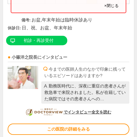
×閉じる
お盆,年末年始は臨時休診あり
備考:
日、祝、お盆、年末年始
休診日:
初診・再診受付
小篠洋之
院長
にインタビュー
今までの医師人生のなかで印象に残って
いるエピソードはありますか?
勤務医時代に、深夜に重症の患者さんが
救急車で来院されました。私が在籍してい
た病院ではその患者さんへの…
DOCTORVIEW
でインタビュー全文を読む
この医院の詳細をみる