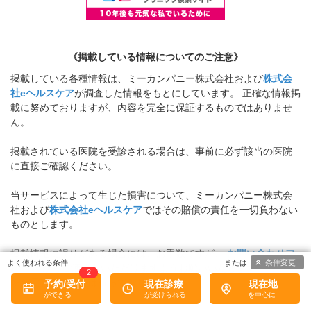
《掲載している情報についてのご注意》
掲載している各種情報は、ミーカンパニー株式会社および
株式会
社eヘルスケア
が調査した情報をもとにしています。 正確な情報掲
載に努めておりますが、内容を完全に保証するものではありませ
ん。
掲載されている医院を受診される場合は、事前に必ず該当の医院
に直接ご確認ください。
当サービスによって生じた損害について、ミーカンパニー株式会
社および
株式会社eヘルスケア
ではその賠償の責任を一切負わない
ものとします。
掲載情報に誤りがある場合には、お手数ですが、
お問い合わせフ
条件変更
ォーム
からご連絡をいただけますようお願いいたします。
2
※お電話での対応は行っておりません
予約/受付
現在診療
現在地