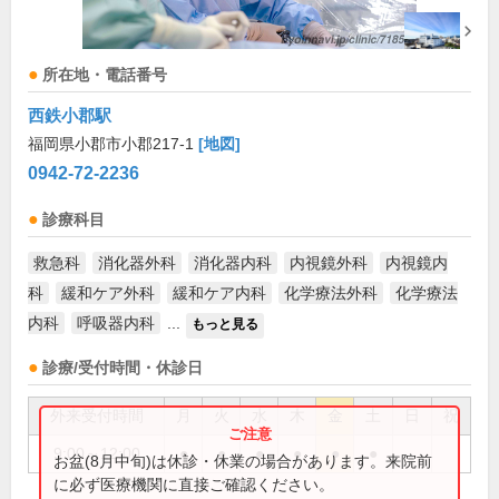
所在地・電話番号
西鉄小郡駅
福岡県小郡市小郡217-1
[地図]
0942-72-2236
診療科目
救急科
消化器外科
消化器内科
内視鏡外科
内視鏡内
科
緩和ケア外科
緩和ケア内科
化学療法外科
化学療法
内科
呼吸器内科
...
もっと見る
診療/受付時間・休診日
外来受付時間
月
火
水
木
金
土
日
祝
9:00～12:00
●
●
●
●
●
●
お盆(8月中旬)は休診・休業の場合があります。来院前
に必ず医療機関に直接ご確認ください。