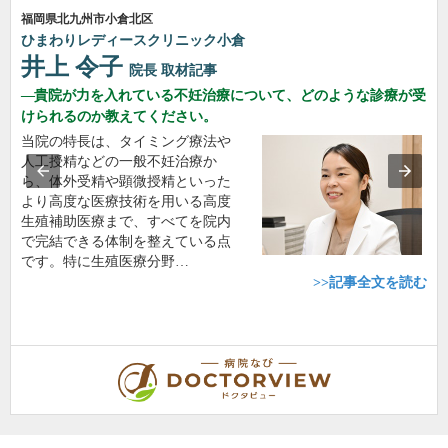
福岡県北九州市小倉北区
ひまわりレディースクリニック小倉
井上 令子
院長
取材記事
貴院が力を入れている不妊治療について、どのような診療が受
けられるのか教えてください。
当院の特長は、タイミング療法や
人工授精などの一般不妊治療か
ら、体外受精や顕微授精といった
より高度な医療技術を用いる高度
生殖補助医療まで、すべてを院内
で完結できる体制を整えている点
です。特に生殖医療分野…
>>記事全文を読む