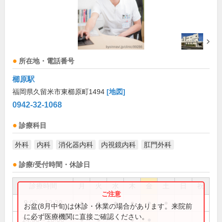
所在地・電話番号
櫛原駅
福岡県久留米市東櫛原町1494
[地図]
0942-32-1068
診療科目
外科
内科
消化器内科
内視鏡内科
肛門外科
診療/受付時間・休診日
診療時間
月
火
水
木
金
土
日
祝
9:00～12:30
●
●
●
●
●
●
お盆(8月中旬)は休診・休業の場合があります。来院前
に必ず医療機関に直接ご確認ください。
14:00～18:00
●
●
●
●