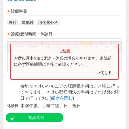
診療科目
外科
胃腸科
消化器外科
診療/受付時間・休診日
外来受付時間
月
火
水
木
金
土
日
祝
9:00～12:30
●
●
●
●
●
●
お盆(8月中旬)は休診・休業の場合があります。来院前
に必ず医療機関に直接ご確認ください。
14:30～18:30
●
●
●
●
×閉じる
※そけいヘルニアの腹腔鏡手術は、木曜に行っ
備考:
ております。そけい部切開法の手術はそれ以外の曜
日で行ってお...(
続きを読む
)
木曜午後、土曜午後、日、祝日
休診日:
初診受付