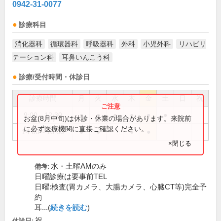
0942-31-0077
診療科目
消化器科
循環器科
呼吸器科
外科
小児外科
リハビリ
テーション科
耳鼻いんこう科
診療/受付時間・休診日
診療時間
月
火
水
木
金
土
日
祝
9:00～12:30
●
●
●
●
●
●
お盆(8月中旬)は休診・休業の場合があります。来院前
に必ず医療機関に直接ご確認ください。
14:00～18:00
●
●
●
●
×閉じる
水・土曜AMのみ
備考:
日曜診療は要事前TEL
日曜:検査(胃カメラ、大腸カメラ、心臓CT等)完全予
約
耳...(
続きを読む
)
祝
休診日: