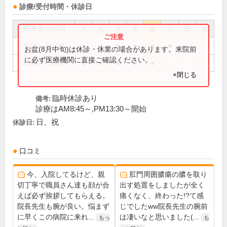
診療/受付時間・休診日
外来受付時間
月
火
水
木
金
土
日
祝
8:00～11:00
●
●
●
●
●
●
お盆(8月中旬)は休診・休業の場合があります。来院前
に必ず医療機関に直接ご確認ください。
13:00～16:00
●
●
●
●
●
×閉じる
臨時休診あり
備考:
診療はAM8:45～,PM13:30～開始
日、祝
休診日:
口コミ
今、入院してるけど、親
肛門周囲膿瘍の膿を取り
切丁寧で職員さん達も顔が合
出す処置をしましたが全く
えば必ず挨拶してもらえる。
痛くなく、終わった!?て感
院長先生も腕が良い。悩まず
じでしたww院長先生の腕前
に早くこの病院に来れ...
は凄いなと思いました(...
もっ
も