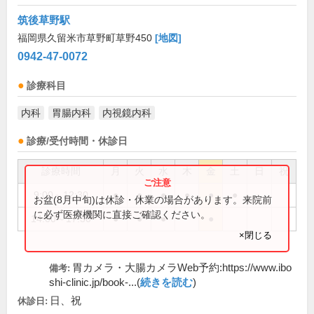
筑後草野駅
福岡県久留米市草野町草野450
[地図]
0942-47-0072
診療科目
内科
胃腸内科
内視鏡内科
診療/受付時間・休診日
診療時間
月
火
水
木
金
土
日
祝
9:00～12:30
●
●
●
●
●
●
お盆(8月中旬)は休診・休業の場合があります。来院前
に必ず医療機関に直接ご確認ください。
14:00～17:30
●
●
●
●
×閉じる
胃カメラ・大腸カメラWeb予約:https://www.ibo
備考:
shi-clinic.jp/book-...(
続きを読む
)
日、祝
休診日: