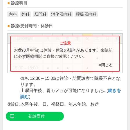
診療科目
内科
外科
肛門科
消化器内科
呼吸器内科
診療/受付時間・休診日
診療時間
月
火
水
木
金
土
日
祝
9:00～12:30
●
●
●
●
●
●
お盆(8月中旬)は休診・休業の場合があります。来院前
に必ず医療機関に直接ご確認ください。
13:30～17:00
●
×閉じる
15:30～18:00
●
●
●
●
12:30～15:30は往診・訪問診察で院長不在とな
備考:
ります。
土曜日午後、胃カメラが可能になりました...(
続きを
読む
)
木曜午後、日、祝祭日、年末年始、お盆
休診日:
初診受付