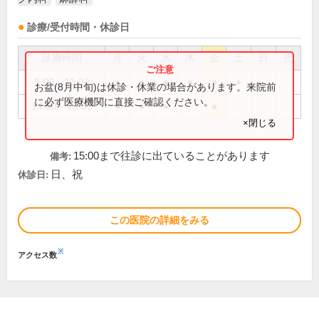
診療/受付時間・休診日
診療時間
月
火
水
木
金
土
日
祝
9:00～13:00
●
●
●
●
●
●
お盆(8月中旬)は休診・休業の場合があります。来院前
に必ず医療機関に直接ご確認ください。
14:00～18:00
●
●
●
●
×閉じる
15:00まで往診に出ていることがあります
備考:
日、祝
休診日:
この医院の詳細をみる
※
アクセス数