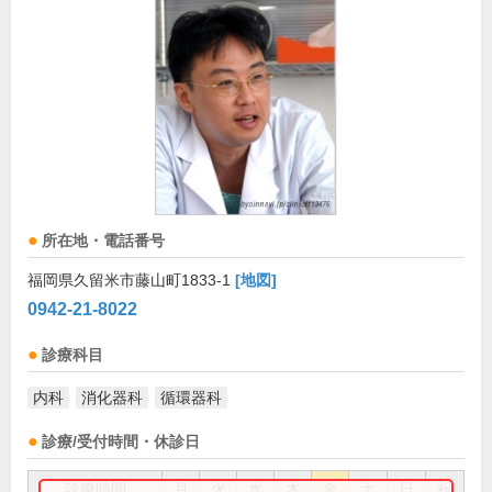
所在地・電話番号
福岡県久留米市藤山町1833-1
[地図]
0942-21-8022
診療科目
内科
消化器科
循環器科
診療/受付時間・休診日
診療時間
月
火
水
木
金
土
日
祝