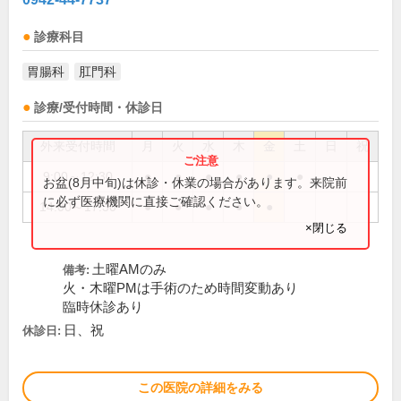
診療科目
胃腸科
肛門科
診療/受付時間・休診日
外来受付時間
月
火
水
木
金
土
日
祝
9:00～12:30
●
●
●
●
●
●
お盆(8月中旬)は休診・休業の場合があります。来院前
に必ず医療機関に直接ご確認ください。
14:00～17:30
●
●
●
●
●
×閉じる
土曜AMのみ
備考:
火・木曜PMは手術のため時間変動あり
臨時休診あり
日、祝
休診日:
この医院の詳細をみる