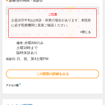
診療/受付時間・休診日
外来受付時間
月
火
水
木
金
土
日
祝
9:00～13:00
●
●
●
●
●
●
お盆(8月中旬)は休診・休業の場合があります。来院前
に必ず医療機関に直接ご確認ください。
14:30～18:00
●
×閉じる
14:30～20:00
●
●
●
●
水曜AMのみ
備考:
土曜18時まで
臨時休診あり
日、祝、第4土曜PM
休診日:
この医院の詳細をみる
※
アクセス数