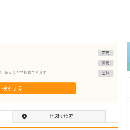
変更
変更
門、症状などで検索できます
追加
検索する
福島県会津若松市
えんどうクリニック
地図で検索
遠藤 剛
院長
取材記事
日々の診療で心がけていることはありますか?