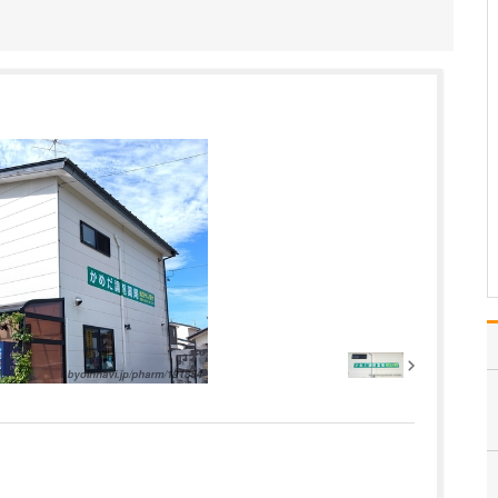
初めての患者さんにはて
いねいな説明から入り、
時間をかけてお互いに信
頼関係が築けるように心
がけています。つき合い
が長くなれば、今度は患
者さんの病状だけでな
く、顔色や声のトーンと
いった些細な変化も見逃
さな…
>>記事全文を読む