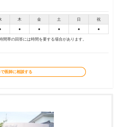
水
木
金
土
日
祝
●
●
●
●
●
●
夜時間帯の回答には時間を要する場合があります。
料で医師に相談する