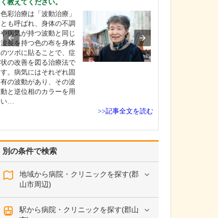
く教えてください。
ください。
色彩治療は「波動治療」
これまで耳を専
とも呼ばれ、身体の不調
を積んできたこ
や病気が持つ波動と同じ
り、難聴や突発
波長を持つ色の布を身体
中耳炎をはじめ
のツボに貼ることで、症
やめまいなどの
状の改善を図る治療法で
療には特に力を
す。病気にはそれぞれ固
ます。難聴は原
有の波動があり、その波
て治療法が異な
動と逆位相のカラーを用
まずは詳しい検
い…
こに…
>>記事全文を読む
別の条件で検索
地域から病院・クリニックを探す(郡
山市周辺)
駅から病院・クリニックを探す(郡山