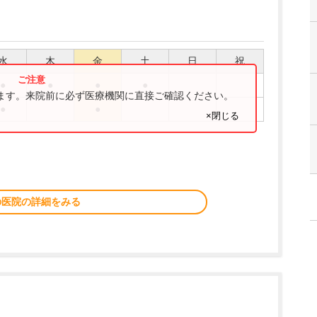
水
木
金
土
日
祝
●
●
●
●
ります。来院前に必ず医療機関に直接ご確認ください。
●
●
×閉じる
の医院の詳細をみる