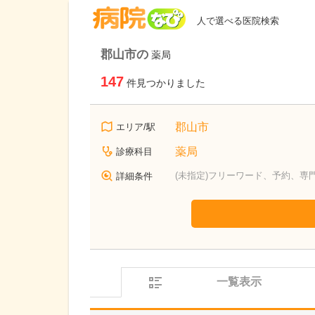
病院なび
人で選べる医院検索
郡山市の
薬局
147
件見つかりました
郡山市
エリア/駅
薬局
診療科目
(未指定)フリーワード、予約、専
詳細条件
一覧表示