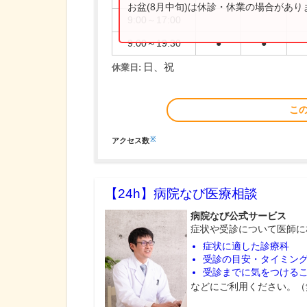
お盆(8月中旬)は休診・休業の場合があ
9:00～17:00
9:00～19:30
●
●
日、祝
休業日:
こ
※
アクセス数
【24h】
病院なび医療相談
病院なび公式サービス
症状や受診について医師に
症状に適した診療科
受診の目安・タイミン
受診までに気をつける
などにご利用ください。（