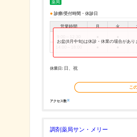
薬局
診療/受付時間・休診日
営業時間
月
火
9:00～12:30
●
●
お盆(8月中旬)は休診・休業の場合があ
14:00～18:00
●
●
日、祝
休業日:
こ
※
アクセス数
調剤薬局サン・メリー