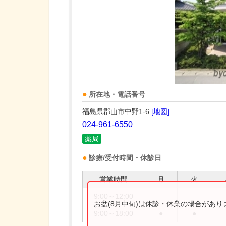
所在地・電話番号
福島県郡山市中野1-6
[地図]
024-961-6550
薬局
診療/受付時間・休診日
営業時間
月
火
9:00～12:00
お盆(8月中旬)は休診・休業の場合があ
9:00～18:00
●
●