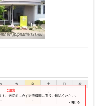
水
木
金
土
日
祝
●
ります。来院前に必ず医療機関に直接ご確認ください。
●
●
×閉じる