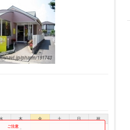
水
木
金
土
日
祝
●