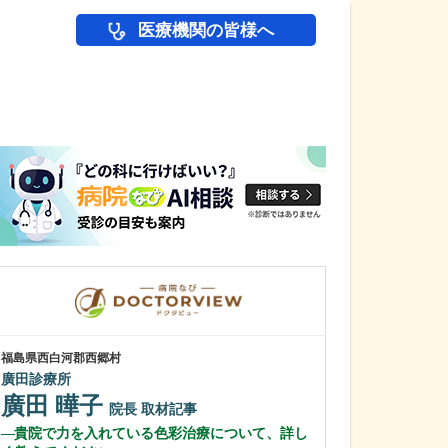
医療機関の皆様へ
医師(ドクター)の
福島県西白河郡西郷村
東京都中野区
廣田診療所
中野富士見
廣田 曄子
冨岡 亮太
院長
取材記事
貴院で力を入れている色彩治療について、詳し
特に先生が力を