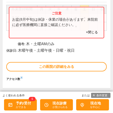
外来受付時間
月
火
水
木
金
土
日
祝
9:00～12:00
●
●
●
●
●
●
お盆(8月中旬)は休診・休業の場合があります。来院前
に必ず医療機関に直接ご確認ください。
14:00～18:00
●
●
●
●
×閉じる
木・土曜AMのみ
備考:
木曜午後・土曜午後・日曜・祝日
休診日:
この医院の詳細をみる
※
アクセス数
条件変更
6
予約/受付
現在診療
現在地
別の条件で検索