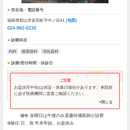
所在地・電話番号
福島県郡山市富田町字中ノ目41
[地図]
024-962-0230
診療科目
内科
循環器科
消化器科
診療/受付時間・休診日
診療時間
月
火
水
木
金
土
日
祝
9:00～12:30
●
●
●
●
●
●
お盆(8月中旬)は休診・休業の場合があります。来院前
に必ず医療機関に直接ご確認ください。
14:30～18:30
●
●
●
●
×閉じる
金曜日は午後のみ斎藤恒儀医師が診察
備考:
日、祝 年末年始、お盆休み
休診日: