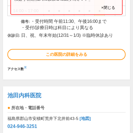
9:00～12:00
●
●
●
×閉じる
14:00～17:00
●
●
●
●
●
●
・受付時間 午前11:30、午後16:00まで
備考:
・受付/診療日時は科目により異なる
日、祝、年末年始(12/31～1/3) ※臨時休診あり
休診日:
この医院の詳細をみる
※
アクセス数
池田内科医院
所在地・電話番号
福島県郡山市安積町荒井下北井前43-5
[地図]
024-946-3251