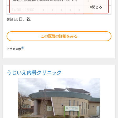
13:00～15:00
●
×閉じる
14:00～18:00
●
●
●
●
●
日、祝
休診日:
この医院の詳細をみる
※
アクセス数
うじいえ内科クリニック