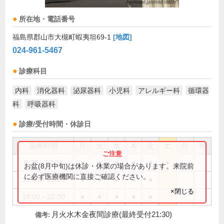
所在地・電話番号
福島県郡山市大槻町蝦夷坦69-1
[地図]
024-961-5467
診療科目
内科
消化器科
泌尿器科
小児科
アレルギー科
循環器
科
呼吸器科
診療/受付時間・休診日
診療時間
月
火
水
木
金
土
日
祝
8:30～12:30
●
●
●
●
●
●
お盆(8月中旬)は休診・休業の場合があります。来院前
に必ず医療機関に直接ご確認ください。
14:00～18:00
●
●
●
●
●
×閉じる
19:00～22:00
●
●
●
●
●
月火水木金夜間診療(最終受付21:30)
備考: