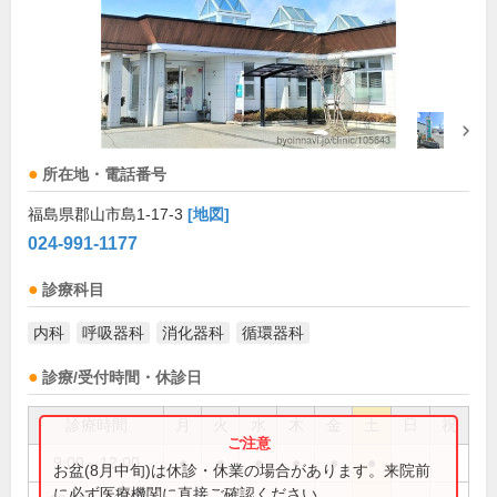
所在地・電話番号
福島県郡山市島1-17-3
[地図]
024-991-1177
診療科目
内科
呼吸器科
消化器科
循環器科
診療/受付時間・休診日
診療時間
月
火
水
木
金
土
日
祝
9:00～12:00
●
●
●
●
●
●
お盆(8月中旬)は休診・休業の場合があります。来院前
に必ず医療機関に直接ご確認ください。