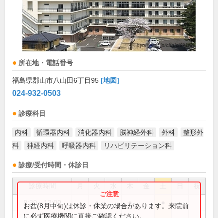
所在地・電話番号
福島県郡山市八山田6丁目95
[地図]
024-932-0503
診療科目
内科
循環器内科
消化器内科
脳神経外科
外科
整形外
科
神経内科
呼吸器内科
リハビリテーション科
診療/受付時間・休診日
診療時間
月
火
水
木
金
土
日
祝
8:30～12:00
●
●
●
お盆(8月中旬)は休診・休業の場合があります。来院前
に必ず医療機関に直接ご確認ください。