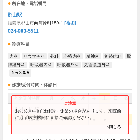
所在地・電話番号
郡山駅
福島県郡山市向河原町159-1
[地図]
024-983-5511
診療科目
内科
リウマチ科
外科
心療内科
精神科
神経内科
脳
神経外科
呼吸器内科
呼吸器外科
気管食道外科
...
もっと見る
診療/受付時間・休診日
外来受付時間
月
火
水
木
金
土
日
祝
8:15～11:30
●
お盆(8月中旬)は休診・休業の場合があります。来院前
に必ず医療機関に直接ご確認ください。
8:15～16:00
●
●
●
●
●
×閉じる