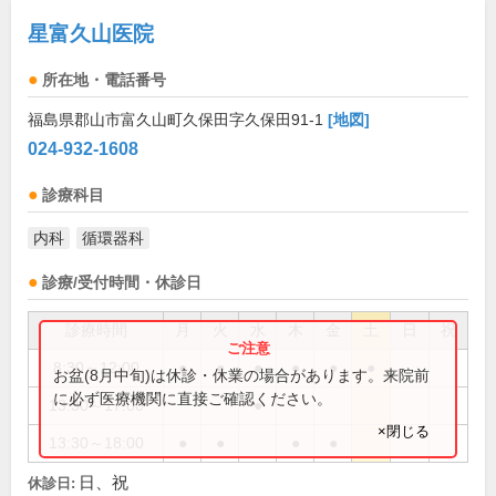
星富久山医院
所在地・電話番号
福島県郡山市富久山町久保田字久保田91-1
[地図]
024-932-1608
診療科目
内科
循環器科
診療/受付時間・休診日
診療時間
月
火
水
木
金
土
日
祝
8:30～12:00
●
●
●
●
●
●
お盆(8月中旬)は休診・休業の場合があります。来院前
に必ず医療機関に直接ご確認ください。
13:30～17:00
●
×閉じる
13:30～18:00
●
●
●
●
日、祝
休診日: