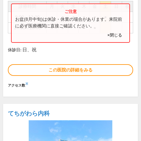
診療時間
月
火
水
木
金
土
日
祝
9:00～12:30
●
●
●
●
●
●
お盆(8月中旬)は休診・休業の場合があります。来院前
に必ず医療機関に直接ご確認ください。
14:00～18:00
●
●
●
●
×閉じる
日、祝
休診日:
この医院の詳細をみる
※
アクセス数
てちがわら内科