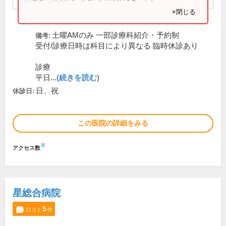
12:00～15:30
●
●
●
●
●
×閉じる
土曜AMのみ 一部診療科紹介・予約制
備考:
受付/診療日時は科目により異なる 臨時休診あり
診療
平日...(
続きを読む
)
日、祝
休診日:
この医院の詳細をみる
※
アクセス数
星総合病院
5
口コミ
件