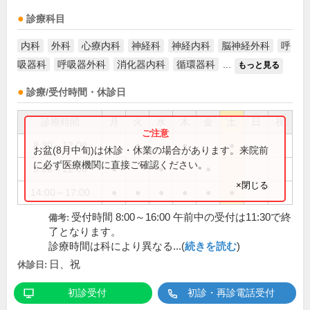
診療科目
内科
外科
心療内科
神経科
神経内科
脳神経外科
呼
吸器科
呼吸器外科
消化器内科
循環器科
...
もっと見る
診療/受付時間・休診日
診療時間
月
火
水
木
金
土
日
祝
8:30～12:00
●
●
●
お盆(8月中旬)は休診・休業の場合があります。来院前
に必ず医療機関に直接ご確認ください。
9:00～12:00
●
●
●
×閉じる
14:00～17:00
●
●
●
●
●
●
受付時間 8:00～16:00 午前中の受付は11:30で終
備考:
了となります。
診療時間は科により異なる...(
続きを読む
)
日、祝
休診日:
初診受付
初診・再診電話受付