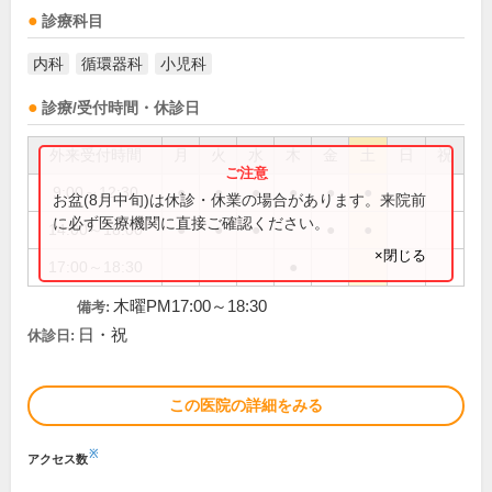
診療科目
内科
循環器科
小児科
診療/受付時間・休診日
外来受付時間
月
火
水
木
金
土
日
祝
9:00～12:30
●
●
●
●
●
●
お盆(8月中旬)は休診・休業の場合があります。来院前
に必ず医療機関に直接ご確認ください。
14:00～18:00
●
●
●
●
●
×閉じる
17:00～18:30
●
木曜PM17:00～18:30
備考:
日・祝
休診日:
この医院の詳細をみる
※
アクセス数