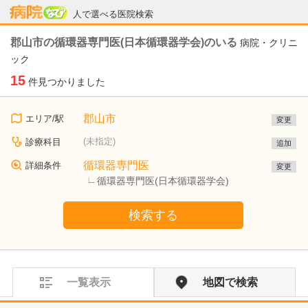
病院なび
人で選べる医院検索
郡山市の循環器専門医(日本循環器学会)のいる
病院・クリニ
ック
15
件見つかりました
郡山市
エリア/駅
変更
(未指定)
診療科目
追加
循環器専門医
詳細条件
変更
循環器専門医(日本循環器学会)
検索する
一覧表示
地図で検索