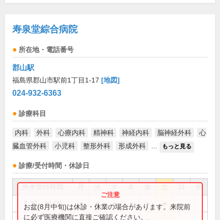
寿泉堂綜合病院
所在地・電話番号
郡山駅
福島県郡山市駅前1丁目1-17
[地図]
024-932-6363
診療科目
内科
外科
心療内科
精神科
神経内科
脳神経外科
心
臓血管外科
小児科
整形外科
形成外科
...
もっと見る
診療/受付時間・休診日
外来受付時間
月
火
水
木
金
土
日
祝
7:30～11:00
●
●
●
●
●
●
お盆(8月中旬)は休診・休業の場合があります。来院前
に必ず医療機関に直接ご確認ください。