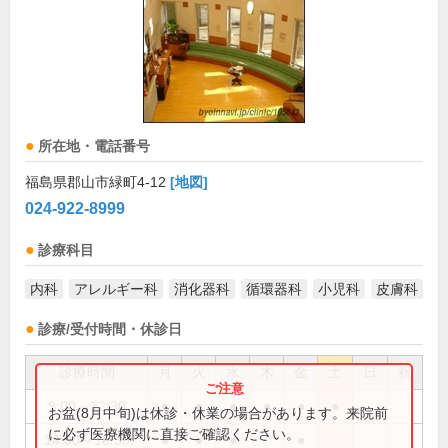
所在地・電話番号
福島県郡山市緑町4-12
[地図]
024-922-8999
診療科目
内科
アレルギー科
消化器科
循環器科
小児科
皮膚科
診療/受付時間・休診日
診療時間
月
火
水
木
金
土
日
祝
9:00～12:30
●
●
●
●
●
●
お盆(8月中旬)は休診・休業の場合があります。来院前
に必ず医療機関に直接ご確認ください。
14:00～18:30
●
●
●
●