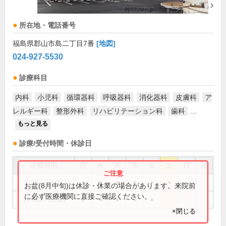
所在地・電話番号
福島県郡山市島二丁目7番
[地図]
024-927-5530
診療科目
内科
小児科
循環器科
呼吸器科
消化器科
皮膚科
ア
レルギー科
整形外科
リハビリテーション科
歯科
...
もっと見る
診療/受付時間・休診日
診療時間
月
火
水
木
金
土
日
祝
8:30～12:30
●
●
●
●
●
●
お盆(8月中旬)は休診・休業の場合があります。来院前
に必ず医療機関に直接ご確認ください。
14:00～18:00
●
●
●
●
●
×閉じる