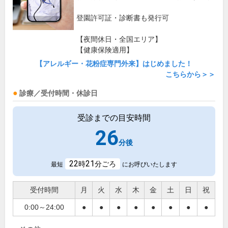
登園許可証・診断書も発行可
【夜間休日・全国エリア】
【健康保険適用】
【アレルギー・花粉症専門外来】はじめました！
こちらから＞＞
診療／受付時間・休診日
受診までの目安時間
26
分後
22
21
時
分ごろ
最短
にお呼びいたします
受付時間
月
火
水
木
金
土
日
祝
0:00～24:00
●
●
●
●
●
●
●
●