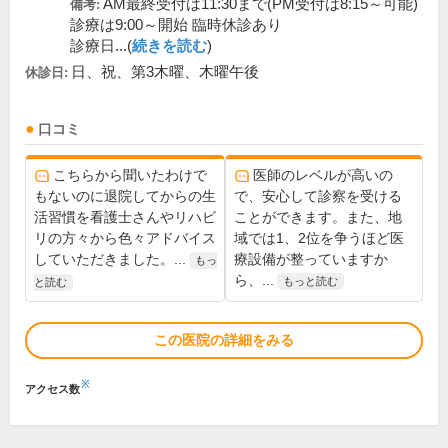
AM最終受付は11:30まで(PM受付は8:15～可能)
備考:
診療は9:00～開始 臨時休診あり
診療日...(
続きを読む
)
日、祝、第3木曜、木曜午後
休診日:
口コミ
こちらから聞いたわけで
医師のレベルが高いの
もないのに退院してからの生
で、安心して診察を受ける
活習慣を看護士さんやリハビ
ことができます。また、地
リの方々から色々アドバイス
域では1、2位を争うほど医
していただきました。...
療設備が整っていますか
もっ
ら、...
もっと読む
と読む
この医院の詳細をみる
※
アクセス数