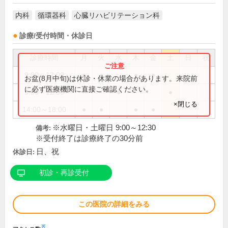
内科
循環器科
心臓リハビリテーション科
診療/受付時間・休診日
診療時間
月
火
水
木
金
土
日
祝
9:00～12:00
●
●
●
●
お盆(8月中旬)は休診・休業の場合があります。来院前
に必ず医療機関に直接ご確認ください。
9:00～12:30
●
●
×閉じる
14:00～18:00
●
●
●
●
※水曜日・土曜日 9:00～12:30
備考:
※受付終了は診療終了の30分前
日、祝
休診日:
初診・再診受付
この医院の詳細をみる
※