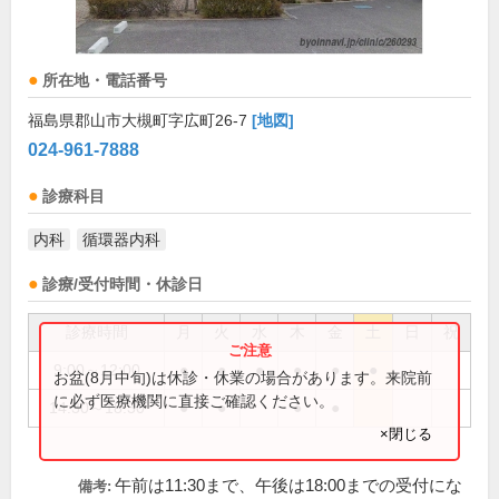
所在地・電話番号
福島県郡山市大槻町字広町26-7
[地図]
024-961-7888
診療科目
内科
循環器内科
診療/受付時間・休診日
診療時間
月
火
水
木
金
土
日
祝
9:00～12:00
●
●
●
●
●
●
お盆(8月中旬)は休診・休業の場合があります。来院前
に必ず医療機関に直接ご確認ください。
14:30～18:30
●
●
●
●
×閉じる
午前は11:30まで、午後は18:00までの受付にな
備考: