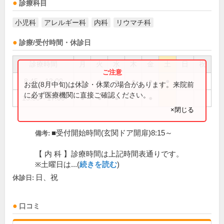
診療科目
小児科
アレルギー科
内科
リウマチ科
診療/受付時間・休診日
診療時間
月
火
水
木
金
土
日
祝
8:45～12:00
●
●
●
●
●
●
お盆(8月中旬)は休診・休業の場合があります。来院前
に必ず医療機関に直接ご確認ください。
13:30～17:00
●
●
●
●
×閉じる
■受付開始時間(玄関ドア開扉)8:15～
備考:
【 内 科 】診療時間は上記時間表通りです。
※土曜日は...(
続きを読む
)
日、祝
休診日:
口コミ