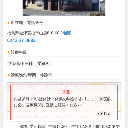
所在地・電話番号
福島県会津若松市山鹿町6-60
[地図]
0242-27-0883
診療科目
アレルギー科
皮膚科
診療/受付時間・休診日
診療時間
月
火
水
木
金
土
日
祝
9:00～12:00
●
●
●
●
●
お盆(8月中旬)は休診・休業の場合があります。来院前
に必ず医療機関に直接ご確認ください。
14:00～17:00
●
×閉じる
14:00～18:00
●
●
●
●
受付時間 午前11:30、午後17:30(土曜16:30)まで
備考: