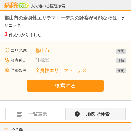
病院なび
人で選べる医院検索
郡山市の全身性エリテマトーデスの診察が可能な
病院・ク
リニック
3
件見つかりました
郡山市
エリア/駅
変更
(未指定)
診療科目
追加
全身性エリテマトーデス
詳細条件
変更
検索する
一覧表示
地図で検索
全
3
件