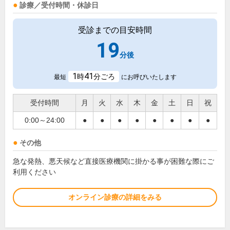
診療／受付時間・休診日
受診までの目安時間
19
分後
1
41
時
分ごろ
最短
にお呼びいたします
受付時間
月
火
水
木
金
土
日
祝
0:00～24:00
●
●
●
●
●
●
●
●
その他
急な発熱、悪天候など直接医療機関に掛かる事が困難な際にご
利用ください
オンライン診療の詳細をみる