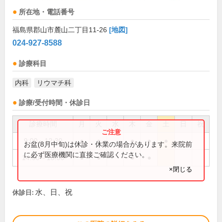
所在地・電話番号
福島県郡山市麓山二丁目11-26
[地図]
024-927-8588
診療科目
内科
リウマチ科
診療/受付時間・休診日
診療時間
月
火
水
木
金
土
日
祝
9:00～12:30
●
●
●
●
●
お盆(8月中旬)は休診・休業の場合があります。来院前
に必ず医療機関に直接ご確認ください。
14:00～18:00
●
●
●
●
×閉じる
水、日、祝
休診日: