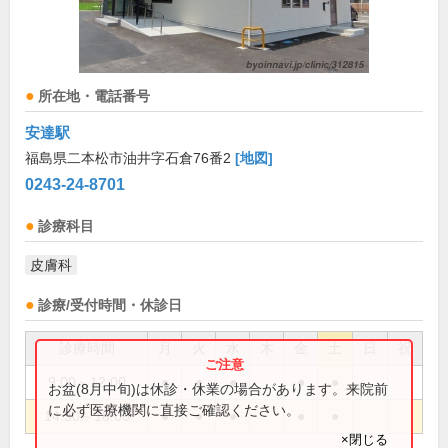
所在地・電話番号
安達駅
福島県二本松市油井字石倉76番2
[地図]
0243-24-8701
診療科目
皮膚科
診療/受付時間・休診日
診療時間
月
火
水
木
金
土
日
祝
9:00～12:00
●
●
●
●
●
お盆(8月中旬)は休診・休業の場合があります。来院前
に必ず医療機関に直接ご確認ください。
14:30～18:00
●
●
●
●
●
×閉じる