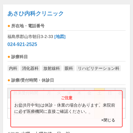
あさひ内科クリニック
所在地・電話番号
福島県郡山市朝日3-2-33
[地図]
024-921-2525
診療科目
内科
消化器科
放射線科
眼科
リハビリテーション科
診療/受付時間・休診日
外来受付時間
月
火
水
木
金
土
日
祝
9:00～13:00
●
●
●
●
●
お盆(8月中旬)は休診・休業の場合があります。来院前
に必ず医療機関に直接ご確認ください。
14:30～18:30
●
●
●
●
×閉じる