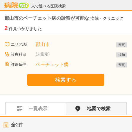
病院なび
人で選べる医院検索
郡山市のベーチェット病の診察が可能な
病院・クリニック
2
件見つかりました
郡山市
エリア/駅
変更
(未指定)
診療科目
追加
ベーチェット病
詳細条件
変更
検索する
一覧表示
地図で検索
全
2
件