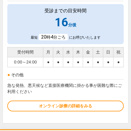
受診までの目安時間
16
分後
20
4
時
分ごろ
最短
にお呼びいたします
受付時間
月
火
水
木
金
土
日
祝
0:00～24:00
●
●
●
●
●
●
●
●
その他
急な発熱、悪天候など直接医療機関に掛かる事が困難な際にご
利用ください
オンライン診療の詳細をみる