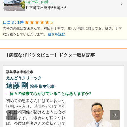
小児科, アレルギー科, 内科, ...
福島県郡山市片平町字出磬東5番地の5
5
口コミ: 1件
内科の先生は女医さんで、対応も丁寧で、難しい病気に対しても、親切、丁寧
な治療をしていただけます。
続きを読む
【病院なびドクタビュー】ドクター取材記事
福島県会津若松市
えんどうクリニック
遠藤 剛
院長
取材記事
日々の診療で心がけていることはありますか?
初めての患者さんにはていねいな
説明から入り、時間をかけてお互
いに信頼関係が築けるように心が
けています。つき合いが長くなれ
ば、今度は患者さんの病状だけで