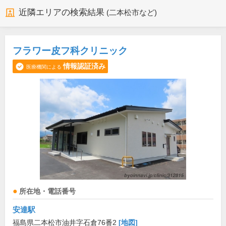
近隣エリアの検索結果
(二本松市など)
フラワー皮フ科クリニック
情報認証済み
医療機関による
所在地・電話番号
安達駅
福島県二本松市油井字石倉76番2
[地図]