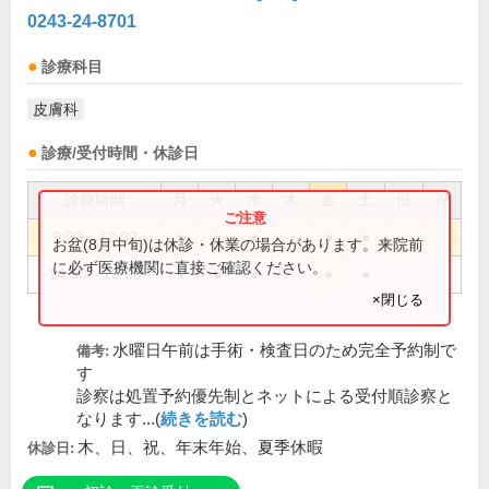
0243-24-8701
診療科目
皮膚科
診療/受付時間・休診日
診療時間
月
火
水
木
金
土
日
祝
9:00～12:00
●
●
●
●
●
お盆(8月中旬)は休診・休業の場合があります。来院前
に必ず医療機関に直接ご確認ください。
14:30～18:00
●
●
●
●
●
×閉じる
水曜日午前は手術・検査日のため完全予約制で
備考:
す
診察は処置予約優先制とネットによる受付順診察と
なります...(
続きを読む
)
木、日、祝、年末年始、夏季休暇
休診日: