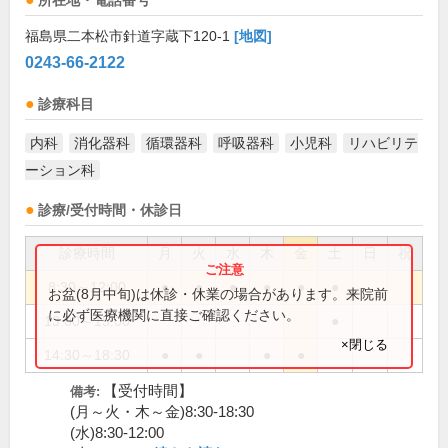
所在地・電話番号
福島県二本松市針道字蔵下120-1
[地図]
0243-66-2122
診療科目
内科
消化器科
循環器科
呼吸器科
小児科
リハビリテ
ーション科
診療/受付時間・休診日
診療時間
月
火
水
木
金
土
日
祝
8:30～12:00
●
●
●
●
●
●
お盆(8月中旬)は休診・休業の場合があります。来院前
に必ず医療機関に直接ご確認ください。
13:00～15:00
●
×閉じる
14:30～18:30
●
●
●
●
【受付時間】
備考:
(月～火・木～金)8:30-18:30
(水)8:30-12:00