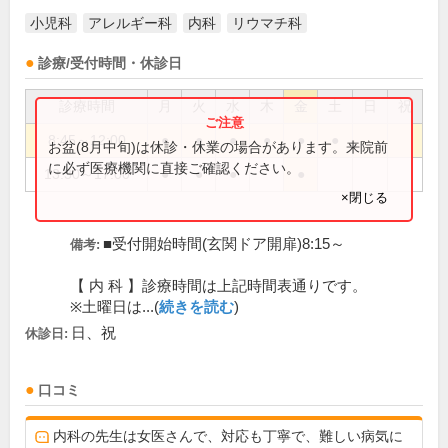
小児科
アレルギー科
内科
リウマチ科
診療/受付時間・休診日
診療時間
月
火
水
木
金
土
日
祝
8:45～12:00
●
●
●
●
●
●
お盆(8月中旬)は休診・休業の場合があります。来院前
に必ず医療機関に直接ご確認ください。
13:30～17:00
●
●
●
●
×閉じる
■受付開始時間(玄関ドア開扉)8:15～
備考:
【 内 科 】診療時間は上記時間表通りです。
※土曜日は...(
続きを読む
)
日、祝
休診日:
口コミ
内科の先生は女医さんで、対応も丁寧で、難しい病気に