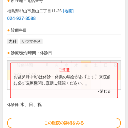
所在地・電話番号
福島県郡山市麓山二丁目11-26
[地図]
024-927-8588
診療科目
内科
リウマチ科
診療/受付時間・休診日
診療時間
月
火
水
木
金
土
日
祝
9:00～12:30
●
●
●
●
●
お盆(8月中旬)は休診・休業の場合があります。来院前
に必ず医療機関に直接ご確認ください。
14:00～18:00
●
●
●
●
×閉じる
水、日、祝
休診日:
この医院の詳細をみる