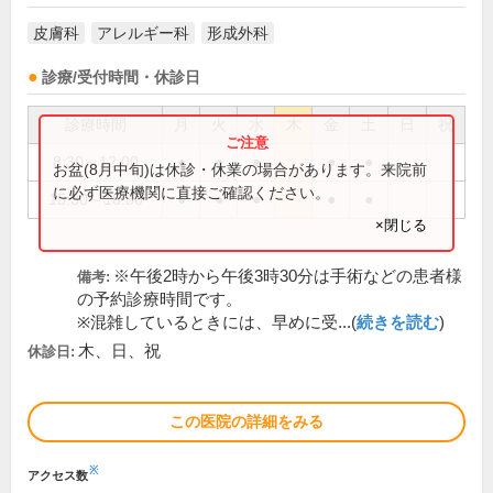
皮膚科
アレルギー科
形成外科
診療/受付時間・休診日
診療時間
月
火
水
木
金
土
日
祝
8:30～12:00
●
●
●
●
●
お盆(8月中旬)は休診・休業の場合があります。来院前
に必ず医療機関に直接ご確認ください。
15:30～18:30
●
●
●
●
●
×閉じる
※午後2時から午後3時30分は手術などの患者様
備考:
の予約診療時間です。
※混雑しているときには、早めに受...(
続きを読む
)
木、日、祝
休診日:
この医院の詳細をみる
※
アクセス数