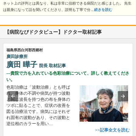
ネット上の評判とは異なり、私は非常に信頼できる病院だと感じました。 先生
は親身になって話を聞いてくださり、説明も丁寧で分...
続きを読む
【病院なびドクタビュー】ドクター取材記事
福島県西白河郡西郷村
廣田診療所
廣田 曄子
院長
取材記事
貴院で力を入れている色彩治療について、詳しく教えてくださ
い。
色彩治療は「波動治療」とも呼ば
れ、身体の不調や病気が持つ波動
と同じ波長を持つ色の布を身体の
ツボに貼ることで、症状の改善を
図る治療法です。病気にはそれぞ
れ固有の波動があり、その波動と
逆位相のカラーを用い…
>>記事全文を読む