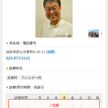
所在地・電話番号
福島県郡山市桑野4-10-11
[地図]
024-973-5141
診療科目
皮膚科
アレルギー科
診療/受付時間・休診日
診療時間
月
火
水
木
金
土
日
祝
9:00～12:30
●
●
●
●
●