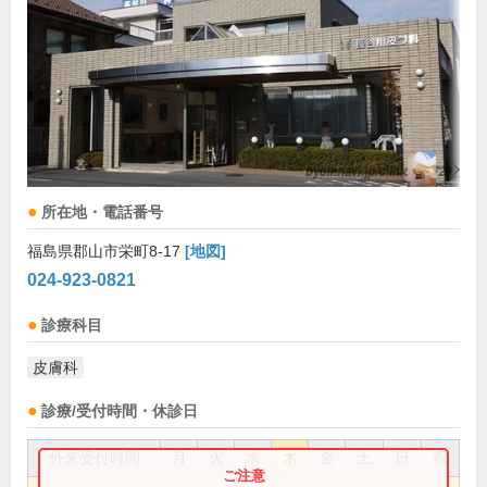
所在地・電話番号
福島県郡山市栄町8-17
[地図]
024-923-0821
診療科目
皮膚科
診療/受付時間・休診日
外来受付時間
月
火
水
木
金
土
日
祝