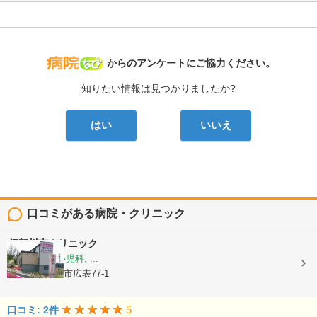
病院なび
からのアンケートにご協力ください。
知りたい情報は見つかりましたか?
はい
いいえ
口コミがある病院・クリニック
須賀川南クリニック
内科, 外科, 小児科, ...
福島県須賀川市広表77-1
5
口コミ: 2件