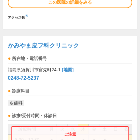
この医院の詳細をみる
※
アクセス数
かみやま皮フ科クリニック
所在地・電話番号
福島県須賀川市宮先町24-1
[地図]
0248-72-5237
診療科目
皮膚科
診療/受付時間・休診日
診療時間
月
火
水
木
金
土
日
祝
8:30～12:30
●
●
●
●
●