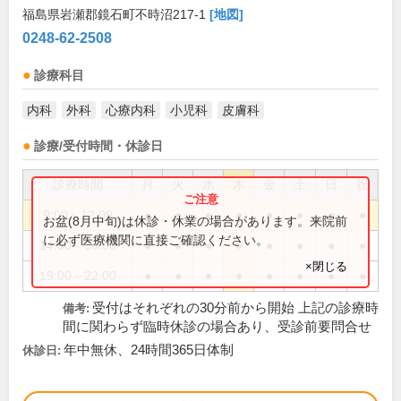
福島県岩瀬郡鏡石町不時沼217-1
[地図]
0248-62-2508
診療科目
内科
外科
心療内科
小児科
皮膚科
診療/受付時間・休診日
診療時間
月
火
水
木
金
土
日
祝
9:00～12:00
●
●
●
●
●
●
●
●
お盆(8月中旬)は休診・休業の場合があります。来院前
に必ず医療機関に直接ご確認ください。
14:00～18:00
●
●
●
●
●
●
●
●
×閉じる
19:00～22:00
●
●
●
●
●
●
●
●
受付はそれぞれの30分前から開始 上記の診療時
備考:
間に関わらず臨時休診の場合あり、受診前要問合せ
年中無休、24時間365日体制
休診日: