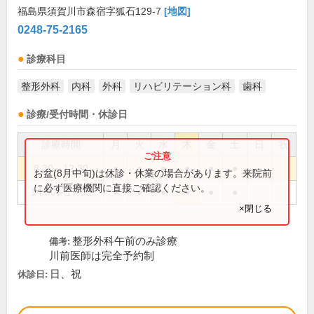
福島県須賀川市森宿字狐石129-7
[地図]
0248-75-2165
診療科目
整形外科
内科
外科
リハビリテーション科
歯科
診療/受付時間・休診日
診療時間
月
火
水
木
金
土
日
祝
8:30～12:30
●
●
●
●
●
●
お盆(8月中旬)は休診・休業の場合があります。来院前
に必ず医療機関に直接ご確認ください。
14:00～17:00
●
●
●
●
●
●
×閉じる
整形外科午前のみ診療
備考:
川前医師は完全予約制
日、祝
休診日: