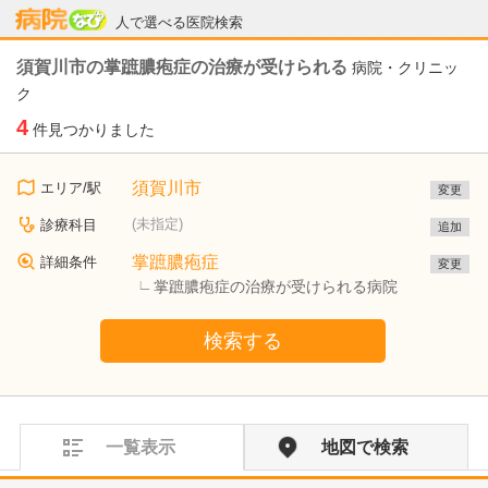
病院なび
人で選べる医院検索
須賀川市の掌蹠膿疱症の治療が受けられる
病院・クリニッ
ク
4
件見つかりました
須賀川市
エリア/駅
変更
(未指定)
診療科目
追加
掌蹠膿疱症
詳細条件
変更
掌蹠膿疱症の治療が受けられる病院
検索する
一覧表示
地図で検索