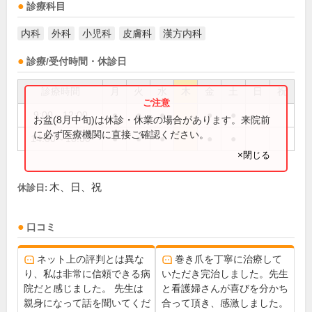
診療科目
内科
外科
小児科
皮膚科
漢方内科
診療/受付時間・休診日
診療時間
月
火
水
木
金
土
日
祝
9:00～12:00
●
●
●
●
●
お盆(8月中旬)は休診・休業の場合があります。来院前
に必ず医療機関に直接ご確認ください。
14:00～18:00
●
●
●
●
●
×閉じる
木、日、祝
休診日:
口コミ
ネット上の評判とは異な
巻き爪を丁寧に治療して
り、私は非常に信頼できる病
いただき完治しました。先生
院だと感じました。 先生は
と看護婦さんが喜びを分かち
親身になって話を聞いてくだ
合って頂き、感激しました。