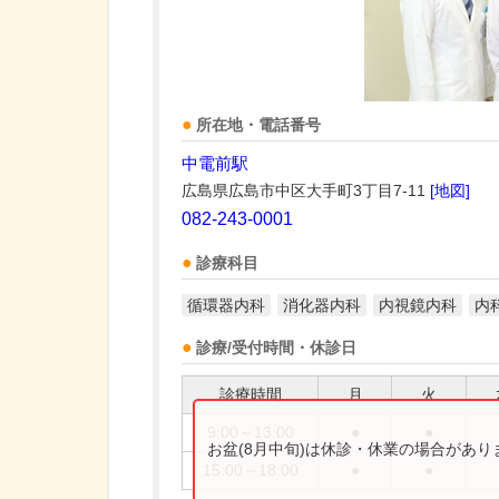
所在地・電話番号
中電前駅
広島県広島市中区大手町3丁目7-11
[地図]
082-243-0001
診療科目
循環器内科
消化器内科
内視鏡内科
内
診療/受付時間・休診日
診療時間
月
火
9:00～13:00
●
●
お盆(8月中旬)は休診・休業の場合があ
15:00～18:00
●
●