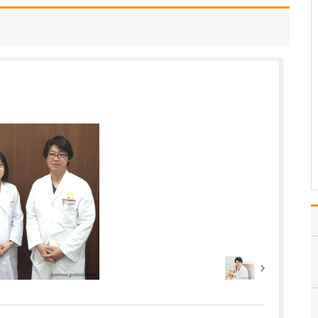
か?
小さいお子さんから高齢
者まで、幅広い年代の方
が来院されています。め
がねやコンタクトレンズ
の処方から、ドライア
イ、アレルギー、緑内障
などの日常的な症状、白
内障の手術や糖尿病性網
膜症のレーザー治療ま
で、さ…
>>記事全文を読む