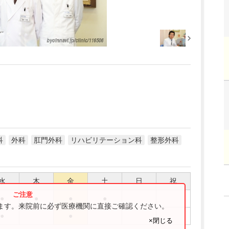
科
外科
肛門外科
リハビリテーション科
整形外科
水
木
金
土
日
祝
●
●
●
●
ります。来院前に必ず医療機関に直接ご確認ください。
●
●
×閉じる