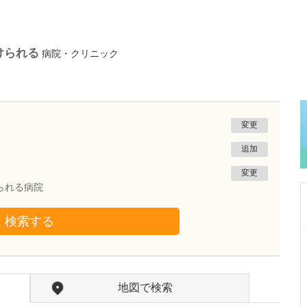
けられる
病院・クリニック
変更
追加
変更
られる病院
検索する
広島県広島市東区
山村眼科
山村 基成
院長
取材記事
地図で検索
現在、どのような患者さんが来院されています