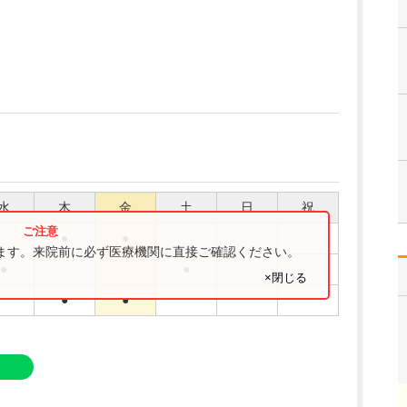
水
木
金
土
日
祝
●
●
ります。来院前に必ず医療機関に直接ご確認ください。
●
●
×閉じる
●
●