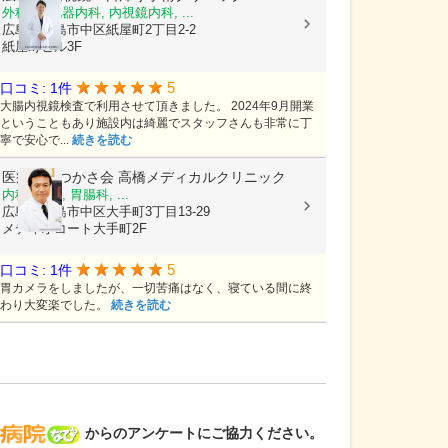
外科, 消化器内科, 内視鏡内科, ...
広島県広島市中区紙屋町2丁目2-2
紙屋町ビル3F
5
口コミ: 1件
大腸内視鏡検査で利用させて頂きました。 2024年9月開業
ということもあり施設内は綺麗でスタッフさんも非常に丁
寧で安心で...
続きを読む
医療法人つかさ会
高橋メディカルクリニック
内科, 外科, 胃腸科, ...
広島県広島市中区大手町3丁目13-29
メディオコート大手町2F
5
口コミ: 1件
胃カメラをしましたが、一切苦痛はなく、寝ている間に終
わり大変楽でした。
続きを読む
病院なび
からのアンケートにご協力ください。