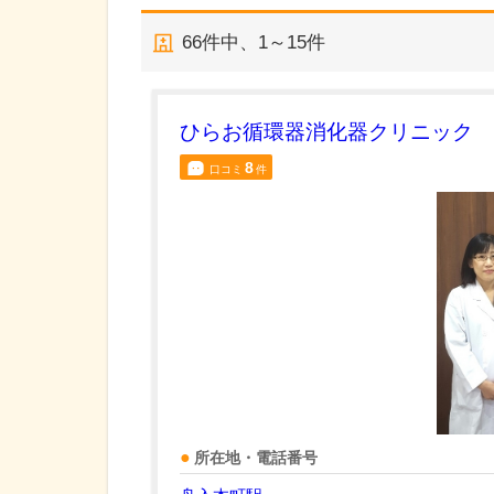
66
件中、
1～15件
ひらお循環器消化器クリニック
8
口コミ
件
所在地・電話番号