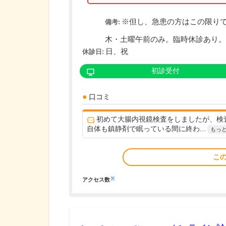
※但し、急患の方はこの限り
備考:
木・土曜午前のみ。臨時休診あり。
日、祝
休診日:
初診受付
口コミ
初めて大腸内視鏡検査をしましたが、検
自体も鎮静剤で眠っている間に終わ...
もっ
こ
※
アクセス数