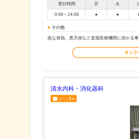
受付時間
月
火
0:00～24:00
●
●
その他
急な発熱、悪天候など直接医療機関に掛かる事
オンラ
清水内科・消化器科
2
口コミ
件