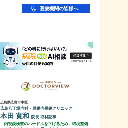
医療機関の皆様へ
医師(ドクター)の
広島県広島市中区
広島県広島市中区
広島八丁堀内科・胃腸内視鏡クリニック
大手町こぶけ内
本田 寛和
小武家 和
院長
取材記事
内視鏡検査のハードルを下げるため、環境整備
糖尿病について