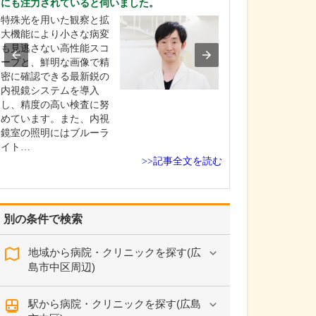
にも注力されていると伺いました。
けられるのでしょ
特殊光を用いた観察と拡
糖尿病を疑って
大機能により小さな病変
た場合、まずは
も見逃さない高性能スコ
や尿検査を行い
ープと、鮮明な画像で精
の有無と重症度
密に確認できる最新鋭の
ます。糖尿病の
内視鏡システムを導入
大きく分けて食
し、精度の高い検査に努
運動療法、薬物
めています。また、内視
りますが、一口
鏡室の照明にはブルーラ
と言ってもさま
イト…
態…
>>記事全文を読む
別の条件で検索
地域から病院・クリニックを探す(広
島市中区周辺)
駅から病院・クリニックを探す(広島