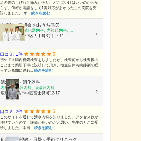
足の裏のしびれと痛みがあり、どこにいけばいいのかわか
らず、何軒か電話をして1番対応がよかったこの病院を受
診しました。 す...
続きを読む
医療法人三和会
おおうち病院
循環器内科, 消化器内科, 内視鏡内科, ...
広島県広島市中区大手町3丁目7-11
5
口コミ: 1件
初めて大腸内視鏡検査をしましたが、検査前から検査後の
ことまで懇切丁寧に説明して頂き、検査自体も鎮静剤で眠
っている間に終わ...
続きを読む
清水内科・消化器科
内科, 消化器内科, 循環器内科
広島県広島市中区富士見町12-17
5
口コミ: 2件
このサイトを通じて清水内科を知りました。アクセス数が
伸びていたので、評価が良いのだと思い、先生のとこに受
診しました。本当...
続きを読む
広島DS内視鏡・日帰り手術クリニック