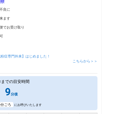
療
不良に
来ます
便でお受け取り
可
花粉症専門外来】はじめました！
こちらから＞＞
診までの目安時間
9
分後
5
分ごろ
にお呼びいたします