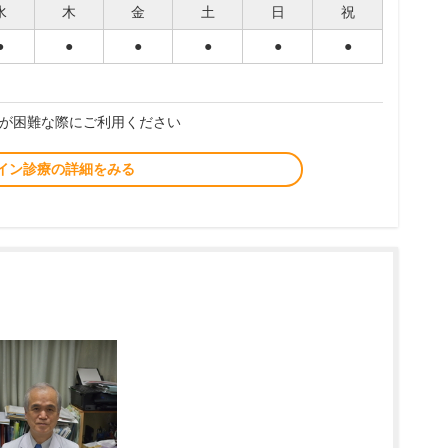
水
木
金
土
日
祝
●
●
●
●
●
●
が困難な際にご利用ください
イン診療の詳細をみる