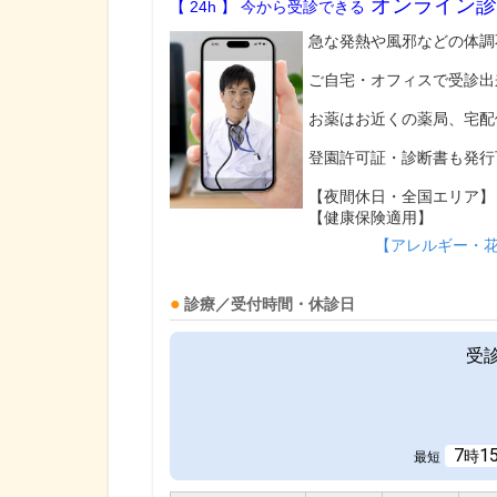
オンライン診
【 24h 】 今から受診できる
急な発熱や風邪などの体調
ご自宅・オフィスで受診出
お薬はお近くの薬局、宅配
登園許可証・診断書も発行
【夜間休日・全国エリア】
【健康保険適用】
【アレルギー・
診療／受付時間・休診日
受
7
1
時
最短