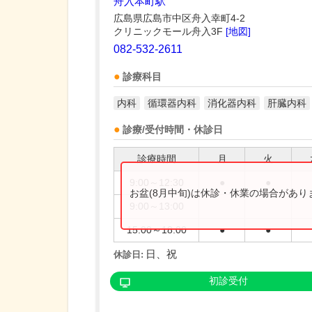
舟入本町駅
広島県広島市中区舟入幸町4-2
クリニックモール舟入3F
[地図]
082-532-2611
診療科目
内科
循環器内科
消化器内科
肝臓内科
診療/受付時間・休診日
診療時間
月
火
9:00～12:30
●
●
お盆(8月中旬)は休診・休業の場合があ
9:00～13:00
15:00～18:00
●
●
日、祝
休診日:
初診受付