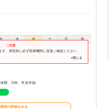
水
木
金
土
日
祝
●
●
●
●
ります。来院前に必ず医療機関に直接ご確認ください。
●
●
×閉じる
休暇、GW、年末年始
の医院の詳細をみる