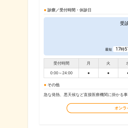
診療／受付時間・休診日
受
17
5
時
最短
受付時間
月
火
0:00～24:00
●
●
その他
急な発熱、悪天候など直接医療機関に掛かる事
オンラ