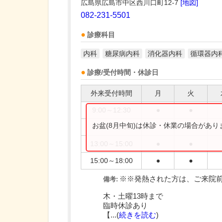
広島県広島市中区西川口町12-7
[地図]
082-231-5501
診療科目
内科
糖尿病内科
消化器内科
循環器内
診療/受付時間・休診日
外来受付時間
月
火
9:00～12:30
●
●
お盆(8月中旬)は休診・休業の場合があ
9:00～13:00
13:00～15:00
●
●
15:00～18:00
●
●
※※発熱された方は、ご来院
備考:
木・土曜13時まで
臨時休診あり
【...(
続きを読む
)