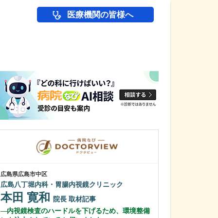
医療機関の皆様へ
医師(ドクター)の
広島県広島市中区
広島県広島市中区
広島八丁堀内科・胃腸内視鏡クリニック
紙屋町やなせ皮
本田 寛和
栁瀬 哲至
院長
取材記事
内視鏡検査のハードルを下げるため、環境整備
先生が日々の診