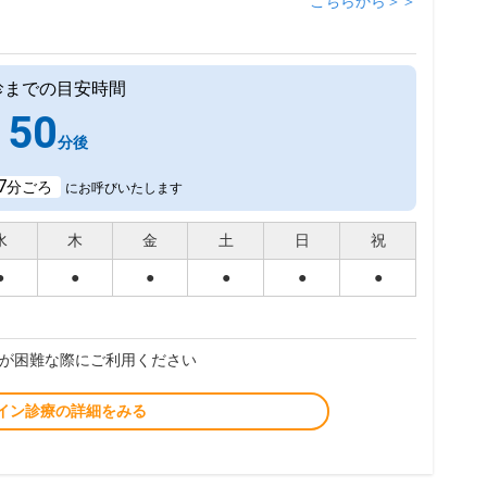
こちらから＞＞
診までの目安時間
50
分後
7
分ごろ
にお呼びいたします
水
木
金
土
日
祝
●
●
●
●
●
●
が困難な際にご利用ください
イン診療の詳細をみる