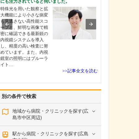
にも注力されていると伺いました。
ください。
特殊光を用いた観察と拡
「すべての患者
大機能により小さな病変
顔にすること」
も見逃さない高性能スコ
ーに、患者さん
ープと、鮮明な画像で精
少しでも早くよ
密に確認できる最新鋭の
喜んでいただけ
内視鏡システムを導入
提供を目指して
し、精度の高い検査に努
皮膚疾患は痛み
めています。また、内視
に加え、見た目
鏡室の照明にはブルーラ
る疾患も多く、
イト…
は…
>>記事全文を読む
別の条件で検索
地域から病院・クリニックを探す(広
島市中区周辺)
駅から病院・クリニックを探す(広島