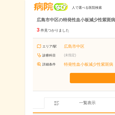
病院なび
人で選べる医院検索
広島市中区の特発性血小板減少性紫斑
3
件見つかりました
広島市中区
エリア/駅
(未指定)
診療科目
特発性血小板減少性紫斑病
詳細条件
一覧表示