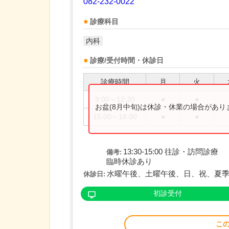
082-232-0022
診療科目
内科
診療/受付時間・休診日
診療時間
月
火
9:00～12:30
●
●
お盆(8月中旬)は休診・休業の場合があ
15:00～18:00
●
●
13:30-15:00 往診・訪問診療
備考:
臨時休診あり
水曜午後、土曜午後、日、祝、夏季
休診日:
初診受付
こ