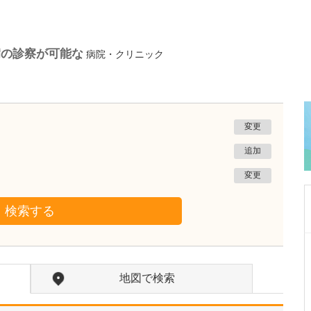
病の診察が可能な
病院・クリニック
変更
追加
変更
検索する
広島県広島市中区
大手町こぶけ内科クリニック
地図で検索
小武家 和博
院長
取材記事
糖尿病について、貴院ではどのような診療が受