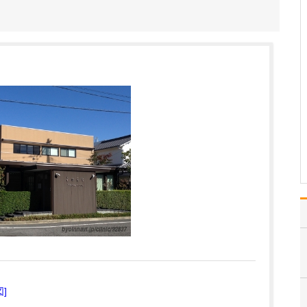
けられるのでしょうか?
糖尿病を疑って受診され
た場合、まずは血液検査
や尿検査を行い、糖尿病
の有無と重症度を確認し
ます。糖尿病の治療は、
大きく分けて食事療法、
運動療法、薬物療法があ
りますが、一口に糖尿病
と言ってもさまざまな病
態…
>>記事全文を読む
図]