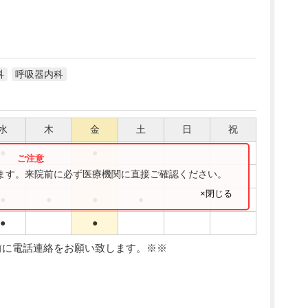
科
呼吸器内科
水
木
金
土
日
祝
●
●
ります。来院前に必ず医療機関に直接ご確認ください。
●
●
×閉じる
●
●
●
●
●
●
前に電話連絡をお願い致します。※※