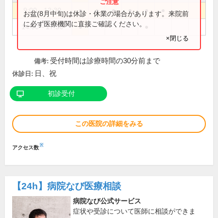
9:00～12:30
●
●
●
●
●
●
お盆(8月中旬)は休診・休業の場合があります。来院前
に必ず医療機関に直接ご確認ください。
14:00～17:30
●
●
×閉じる
受付時間は診療時間の30分前まで
備考:
日、祝
休診日:
初診受付
この医院の詳細をみる
※
アクセス数
【24h】
病院なび医療相談
病院なび公式サービス
症状や受診について医師に相談ができま