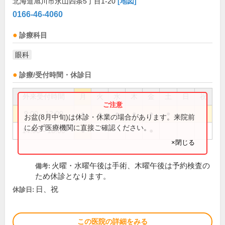
北海道旭川市永山四条5丁目1-20
[地図]
0166-46-4060
診療科目
眼科
診療/受付時間・休診日
外来受付時間
月
火
水
木
金
土
日
祝
9:00～12:00
●
●
●
●
●
●
お盆(8月中旬)は休診・休業の場合があります。来院前
に必ず医療機関に直接ご確認ください。
14:00～18:00
●
●
×閉じる
火曜・水曜午後は手術、木曜午後は予約検査の
備考:
ため休診となります。
日、祝
休診日:
この医院の詳細をみる