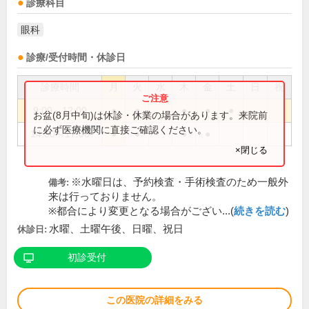
診療科目
眼科
診療/受付時間・休診日
診療時間
月
火
水
木
金
土
日
祝
9:00～12:00
●
●
●
●
●
お盆(8月中旬)は休診・休業の場合があります。来院前
に必ず医療機関に直接ご確認ください。
14:30～17:00
●
●
●
●
×閉じる
※水曜日は、予約検査・手術検査のため一般外
備考:
来は行っておりません。
※都合により変更となる場合がござい...(
続きを読む
)
水曜、土曜午後、日曜、祝日
休診日:
初診受付
この医院の詳細をみる