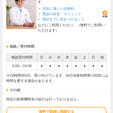
す。
症状に適した診療科
受診の目安・タイミング
受診までに気をつけること
などにご利用ください。（無料でご利用い
ただけます）
相談／受付時間
相談受付時間
月
火
水
木
金
土
日
祝
0:00～24:00
●
●
●
●
●
●
●
●
※24時間365日、受け付けています。休日深夜時間帯の回答には
時間を要する場合があります。
その他
特定の医療機関名の紹介は行っておりません。
無料で医師に相談する