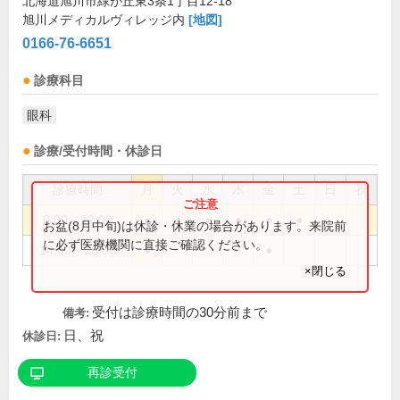
北海道旭川市緑が丘東3条1丁目12-18
旭川メディカルヴィレッジ内
[地図]
0166-76-6651
診療科目
眼科
診療/受付時間・休診日
診療時間
月
火
水
木
金
土
日
祝
9:00～12:00
●
●
●
●
●
●
お盆(8月中旬)は休診・休業の場合があります。来院前
に必ず医療機関に直接ご確認ください。
14:00～18:00
●
●
×閉じる
受付は診療時間の30分前まで
備考:
日、祝
休診日:
再診受付