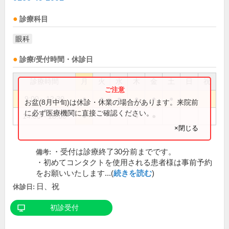
診療科目
眼科
診療/受付時間・休診日
診療時間
月
火
水
木
金
土
日
祝
9:00～12:30
●
●
●
●
●
●
お盆(8月中旬)は休診・休業の場合があります。来院前
に必ず医療機関に直接ご確認ください。
14:00～18:00
●
●
●
×閉じる
・受付は診療終了30分前までです。
備考:
・初めてコンタクトを使用される患者様は事前予約
をお願いいたします...(
続きを読む
)
日、祝
休診日:
初診受付