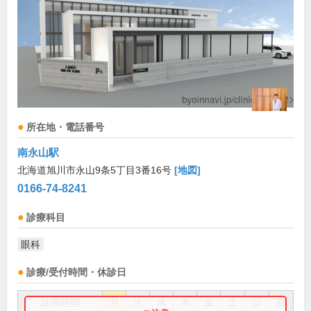
所在地・電話番号
南永山駅
北海道旭川市永山9条5丁目3番16号
[地図]
0166-74-8241
診療科目
眼科
診療/受付時間・休診日
診療時間
月
火
水
木
金
土
日
祝