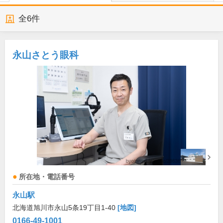
全
6
件
永山さとう眼科
所在地・電話番号
永山駅
北海道旭川市永山5条19丁目1-40
[地図]
0166-49-1001