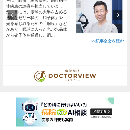
主に、眼底、網膜疾患、網膜硝子
体疾患の診療を担当していまし
た。目には、眼球の大半を占める
透明なゼリー状の「硝子体」や、
光を感じ取るための「網膜」など
があり、眼球に入った光が水晶体
から硝子体を通過し、網…
>>記事全文を読む