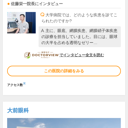
佐藤栄一
院長
にインタビュー
大学病院では、どのような疾患を診てこ
られたのですか?
主に、眼底、網膜疾患、網膜硝子体疾患
の診療を担当していました。目には、眼球
の大半を占める透明なゼリー…
DOCTORVIEW
でインタビュー全文を読む
この医院の詳細をみる
※
アクセス数
大前眼科