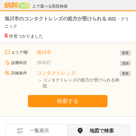
病院なび
人で選べる医院検索
旭川市のコンタクトレンズの処方が受けられる
病院・クリ
ニック
6
件見つかりました
旭川市
エリア/駅
変更
(未指定)
診療科目
追加
コンタクトレンズ
詳細条件
変更
コンタクトレンズの処方が受けられる病
院
検索する
一覧表示
地図で検索