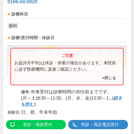
0166-50-0020
診療科目
眼科
診療/受付時間・休診日
診療時間
月
火
水
木
金
土
日
祝
9:00～12:00
●
●
●
●
●
●
お盆(8月中旬)は休診・休業の場合があります。来院前
に必ず医療機関に直接ご確認ください。
14:00～18:00
●
●
●
×閉じる
外来受付は診療時間の30分前までです。
備考:
(月～土)8:30～11:30、(月、水、金)13:30～1...(
続き
を読む
)
日、祝、年末年始
休診日:
初診・再診受付
初診・再診電話受付