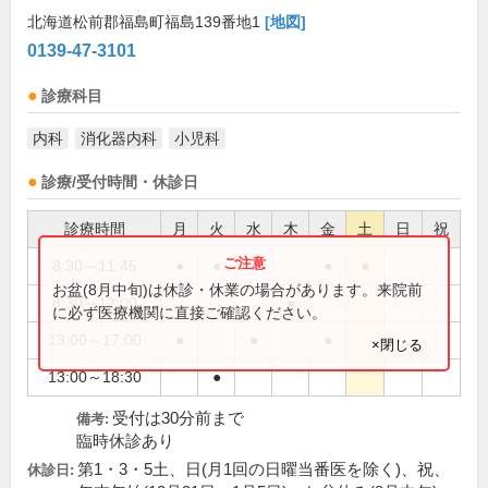
北海道松前郡福島町福島139番地1
[地図]
0139-47-3101
診療科目
内科
消化器内科
小児科
診療/受付時間・休診日
診療時間
月
火
水
木
金
土
日
祝
8:30～11:45
●
●
●
●
●
お盆(8月中旬)は休診・休業の場合があります。来院前
8:30～12:00
●
に必ず医療機関に直接ご確認ください。
13:00～17:00
●
●
●
×閉じる
13:00～18:30
●
受付は30分前まで
備考:
臨時休診あり
第1・3・5土、日(月1回の日曜当番医を除く)、祝、
休診日: