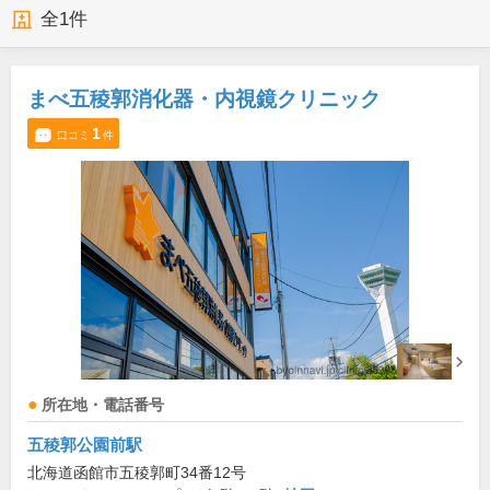
全
1
件
まべ五稜郭消化器・内視鏡クリニック
1
口コミ
件
所在地・電話番号
五稜郭公園前駅
北海道函館市五稜郭町34番12号