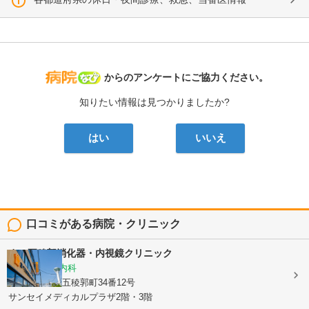
病院なび
からのアンケートにご協力ください。
知りたい情報は見つかりましたか?
はい
いいえ
口コミがある病院・クリニック
まべ五稜郭消化器・内視鏡クリニック
内科, 消化器内科
北海道函館市五稜郭町34番12号
サンセイメディカルプラザ2階・3階