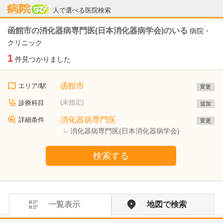
病院なび
人で選べる医院検索
函館市の消化器病専門医(日本消化器病学会)のいる
病院・
クリニック
1
件見つかりました
函館市
エリア/駅
変更
(未指定)
診療科目
追加
消化器病専門医
詳細条件
変更
消化器病専門医(日本消化器病学会)
検索する
一覧表示
地図で検索