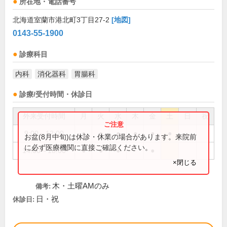
所在地・電話番号
北海道室蘭市港北町3丁目27-2
[地図]
0143-55-1900
診療科目
内科
消化器科
胃腸科
診療/受付時間・休診日
外来受付時間
月
火
水
木
金
土
日
祝
9:00～12:00
●
●
●
●
●
●
お盆(8月中旬)は休診・休業の場合があります。来院前
に必ず医療機関に直接ご確認ください。
14:00～18:00
●
●
●
●
×閉じる
木・土曜AMのみ
備考:
日・祝
休診日: