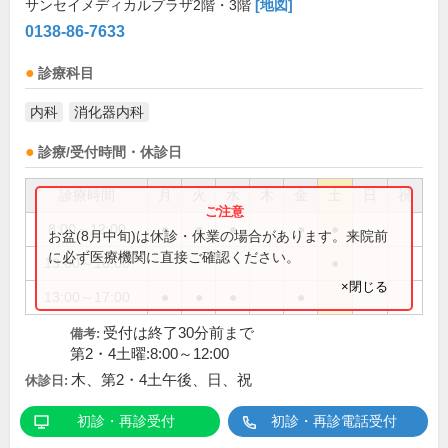
サンセイメディカルプラザ2階・3階
[地図]
0138-86-7633
診療科目
内科
消化器内科
診療/受付時間・休診日
診療時間
月
火
水
木
金
土
日
祝
8:00～12:00
●
●
●
●
●
お盆(8月中旬)は休診・休業の場合があります。来院前
に必ず医療機関に直接ご確認ください。
13:00～16:00
●
×閉じる
13:00～17:00
●
●
●
●
受付は終了30分前まで
備考:
第2・4土曜:8:00～12:00
木、第2・4土午後、日、祝
休診日:
初診・再診受付
初診・再診電話受付