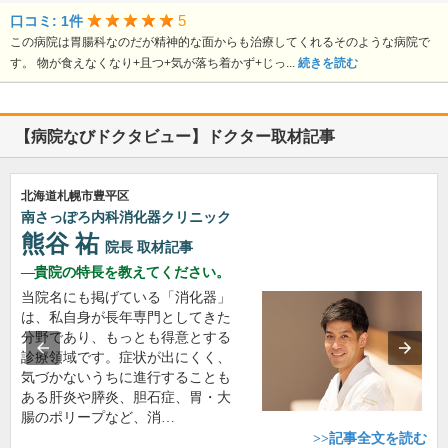
5
口コミ: 1件
この病院は胃腸科なのだが精神的な面からも治療してくれるそのような病院で
す。 物が食えなくなり+且つ+気が落ち着かず+じっ...
続きを読む
【病院なびドクタビュー】ドクター取材記事
北海道札幌市豊平区
南さっぽろ内科消化器クリニック
熊谷 祐
院長
取材記事
貴院の特長を教えてください。
当院名にも掲げている「消化器」
は、私自身が長年専門としてきた
分野であり、もっとも得意とする
診療領域です。症状が出にくく、
気づかないうちに進行することも
ある肝炎や膵炎、胆石症、胃・大
腸のポリープなど、消…
>>記事全文を読む