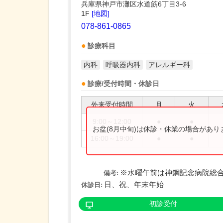
兵庫県神戸市灘区水道筋6丁目3-6
1F
[地図]
078-861-0865
診療科目
内科
呼吸器内科
アレルギー科
診療/受付時間・休診日
外来受付時間
月
火
9:00～12:00
●
●
お盆(8月中旬)は休診・休業の場合があ
16:00～19:00
●
●
※水曜午前は神鋼記念病院総
備考:
日、祝、年末年始
休診日:
初診受付