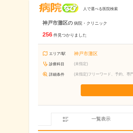
病院なび
人で選べる医院検索
神戸市灘区の
病院・クリニック
256
件見つかりました
神戸市灘区
エリア/駅
(未指定)
診療科目
(未指定)フリーワード、予約、専
詳細条件
一覧表示