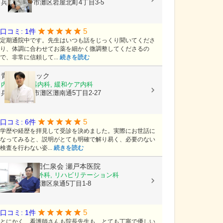
兵庫県神戸市灘区岩屋北町4丁目3-5
5
口コミ: 1件
定期通院中です。先生はいつも話をじっくり聞いてくださ
り、体調に合わせてお薬を細かく微調整してくださるの
で、非常に信頼して...
続きを読む
青野クリニック
内科, 消化器内科, 緩和ケア内科
兵庫県神戸市灘区灘南通5丁目2-27
5
口コミ: 6件
学歴や経歴を拝見して受診を決めました。実際にお世話に
なってみると、説明がとても明確で解り易く、必要のない
検査を行わない姿...
続きを読む
医療法人社団仁泉会
瀬戸本医院
消化器内科, 外科, リハビリテーション科
兵庫県神戸市灘区泉通5丁目1-8
5
口コミ: 1件
とにかく、看護師さんも院長先生も、とても丁寧で優しい