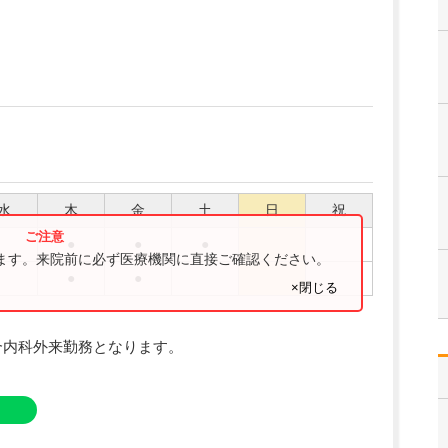
水
木
金
土
日
祝
●
●
●
ります。来院前に必ず医療機関に直接ご確認ください。
●
●
×閉じる
合内科外来勤務となります。