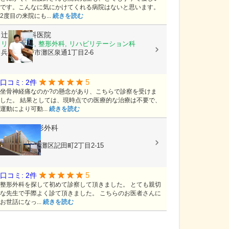
です。こんなに気にかけてくれる病院はないと思います。
2度目の来院にも...
続きを読む
辻整形外科医院
リウマチ科, 整形外科, リハビリテーション科
兵庫県神戸市灘区泉通1丁目2-6
5
口コミ: 2件
坐骨神経痛なのか?の懸念があり、こちらで診察を受けま
した。 結果としては、現時点での医療的な治療は不要で、
運動により可動...
続きを読む
くずはら整形外科
整形外科
兵庫県神戸市灘区記田町2丁目2-15
5
口コミ: 2件
整形外科を探して初めて診察して頂きました。 とても親切
な先生で手際よく診て頂きました。 こちらのお医者さんに
お世話になっ...
続きを読む