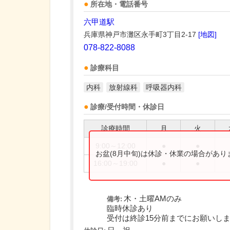
所在地・電話番号
六甲道駅
兵庫県神戸市灘区永手町3丁目2-17
[地図]
078-822-8088
診療科目
内科
放射線科
呼吸器内科
診療/受付時間・休診日
診療時間
月
火
9:00～12:00
●
●
お盆(8月中旬)は休診・休業の場合があ
16:00～19:00
●
●
木・土曜AMのみ
備考:
臨時休診あり
受付は終診15分前までにお願いし