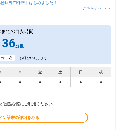
花粉症専門外来】はじめました！
こちらから＞＞
診までの目安時間
36
分後
2
分ごろ
にお呼びいたします
水
木
金
土
日
祝
●
●
●
●
●
●
が困難な際にご利用ください
イン診療の詳細をみる