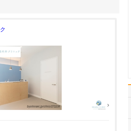
特に力を入れている診療について教えてくださ
い。
総合内科専門医、腎臓専
門医としての経験を活か
し、慢性腎臓病の早期発
ク
見と治療、そして生活習
慣病の改善に力を入れて
います。 腎臓は、高血圧
や糖尿病といった生活習
慣病と密接に関わってお
り、腎機能の低下は心
臓…
>>記事全文を読む