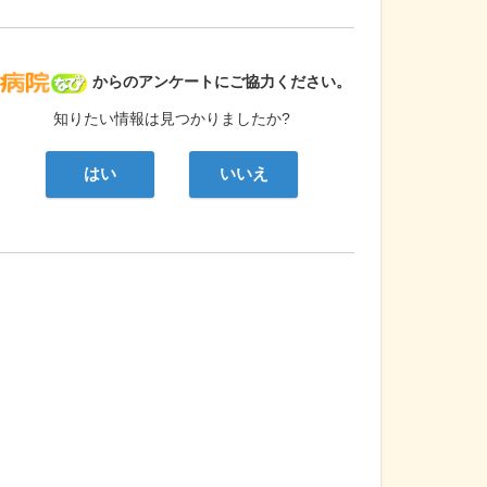
病院なび
からのアンケートにご協力ください。
知りたい情報は見つかりましたか?
はい
いいえ