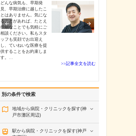
どんな病気も、早期発
取材記事
見、早期治療に越したこ
日々の診療では
とはありません。気にな
ますか?
ることがあれば、たとえ
些細なことでも気軽にご
患者さんと信頼
相談ください。私もスタ
くことを何より
ッフも笑顔でお出迎え
しています。CO
し、ていねいな医療を提
「手術に伴う心
供することをお約束しま
を限りなくゼロ
す。…
ること」を目標
>>記事全文を読む
ますので、患者
対話から不安の
上げ、病気の根
指…
別の条件で検索
地域から病院・クリニックを探す(神
戸市灘区周辺)
駅から病院・クリニックを探す(神戸