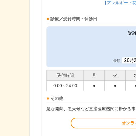
【アレルギー・
診療／受付時間・休診日
受
20
時
最短
受付時間
月
火
0:00～24:00
●
●
その他
急な発熱、悪天候など直接医療機関に掛かる事
オンラ