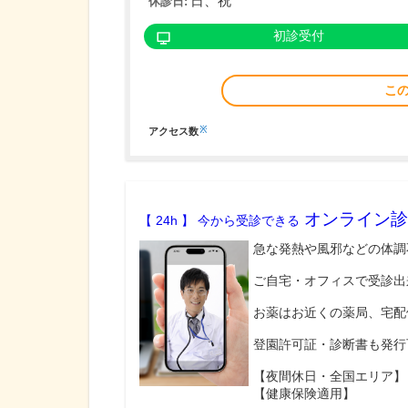
日、祝
休診日:
初診受付
こ
※
アクセス数
オンライン診
【 24h 】 今から受診できる
急な発熱や風邪などの体調
ご自宅・オフィスで受診出
お薬はお近くの薬局、宅配
登園許可証・診断書も発行
【夜間休日・全国エリア】
【健康保険適用】