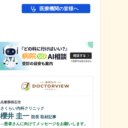
医療機関の皆様へ
医師(ドクター)の
兵庫県明石市
兵庫県西宮市
さくらい内科クリニック
西宮敬愛会病院
大塚 正久
櫻井 圭一
院長
取材記事
三賀森 学
患者さんに向けてメッセージをお願いします。