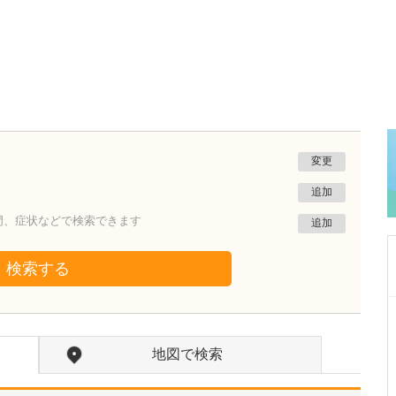
変更
追加
門、症状などで検索できます
追加
検索する
大阪府高槻市
やまぐち内科・腎臓内科
地図で検索
山口 嘉土(やまぐち よしと)
院長
取材記事