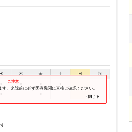
水
木
金
土
日
祝
●
●
●
●
ります。来院前に必ず医療機関に直接ご確認ください。
●
●
×閉じる
ます