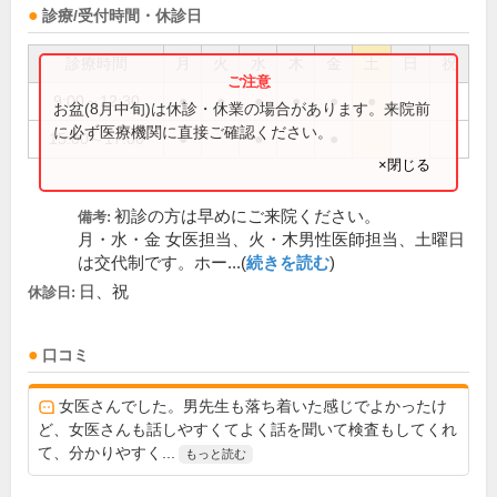
診療/受付時間・休診日
診療時間
月
火
水
木
金
土
日
祝
9:00～12:30
●
●
●
●
●
●
お盆(8月中旬)は休診・休業の場合があります。来院前
に必ず医療機関に直接ご確認ください。
15:00～17:00
●
●
●
×閉じる
初診の方は早めにご来院ください。
備考:
月・水・金 女医担当、火・木男性医師担当、土曜日
は交代制です。ホー...(
続きを読む
)
日、祝
休診日:
口コミ
女医さんでした。男先生も落ち着いた感じでよかったけ
ど、女医さんも話しやすくてよく話を聞いて検査もしてくれ
て、分かりやすく...
もっと読む