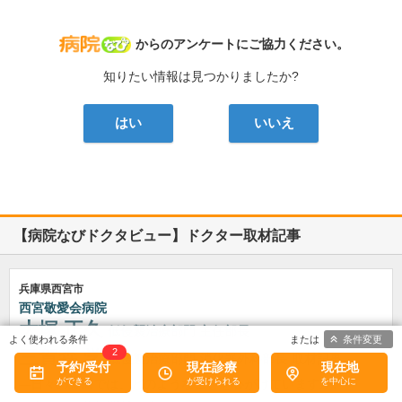
病院なび
からのアンケートにご協力ください。
知りたい情報は見つかりましたか?
はい
いいえ
【病院なびドクタビュー】ドクター取材記事
兵庫県西宮市
西宮敬愛会病院
大塚 正久
低侵襲治療部門 主任部長
条件変更
2
三賀森 学
低侵襲治療部門 消化器外科部長
取材記事
予約/受付
現在診療
現在地
日々の診療では、どのようなことを心がけていますか?