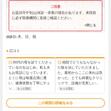
診療時間
月
火
水
木
金
土
日
祝
9:00～12:30
●
●
●
●
お盆(8月中旬)は休診・休業の場合があります。来院前
に必ず医療機関に直接ご確認ください。
9:00～14:00
●
×閉じる
17:00～20:00
●
●
●
●
木、日、祝
休診日:
口コミ
80代の母を診てくださっ
他院でどうもならなかっ
ているのをはじめ、私も夫
た咳を治していただきまし
もお世話になっています。
た。最初からここに来れば良
とくに母は毎週点滴に通
かった。とても綺麗なクリニ
い、健康状態を丁寧にチェ
ックで、設備が充実しい...
ッ...
もっと読む
もっと読む
この医院の詳細をみる