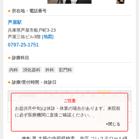
所在地・電話番号
芦屋駅
兵庫県芦屋市船戸町3-23
芦屋三祐ビル3階
[地図]
0797-25-1751
診療科目
内科
消化器科
外科
肛門科
診療/受付時間・休診日
診療時間
月
火
水
木
金
土
日
祝
9:00～12:00
●
●
●
●
●
●
お盆(8月中旬)は休診・休業の場合があります。来院前
に必ず医療機関に直接ご確認ください。
17:30～19:30
●
●
●
×閉じる
胃.大腸の内視鏡検査、血圧.コレステロール値.
備考: