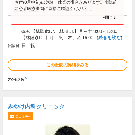
9:00～12:00
●
●
●
●
●
●
お盆(8月中旬)は休診・休業の場合があります。来院前
に必ず医療機関に直接ご確認ください。
16:00～19:00
●
●
●
●
×閉じる
【林隆彦Dr.、林功Dr.】月～土 9:00～12:00
備考:
【林隆彦Dr.】月、火、木、金 16:00...(
続きを読む
)
日、祝
休診日:
この医院の詳細をみる
※
アクセス数
みやけ内科クリニック
4
口コミ
件