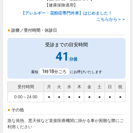
【健康保険適用】
【アレルギー・花粉症専門外来】はじめました！
こちらから＞＞
診療／受付時間・休診日
受診までの目安時間
41
分後
1
18
時
分ごろ
最短
にお呼びいたします
受付時間
月
火
水
木
金
土
日
祝
0:00～24:00
●
●
●
●
●
●
●
●
その他
急な発熱、悪天候など直接医療機関に掛かる事が困難な際にご
利用ください