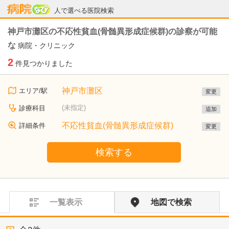
病院なび
人で選べる医院検索
神戸市灘区の不応性貧血(骨髄異形成症候群)の診察が可能
な
病院・クリニック
2
件見つかりました
神戸市灘区
エリア/駅
変更
(未指定)
診療科目
追加
不応性貧血(骨髄異形成症候群)
詳細条件
変更
検索する
一覧表示
地図で検索