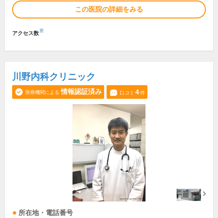
この医院の詳細をみる
※
アクセス数
川野内科クリニック
情報認証済み
4
医療機関による
口コミ
件
所在地・電話番号