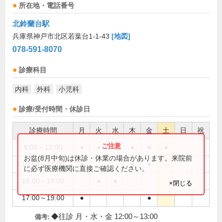
所在地・電話番号
北鈴蘭台駅
兵庫県神戸市北区若葉台1-1-43
[地図]
078-591-8070
診療科目
内科
外科
小児科
診療/受付時間・休診日
診療時間
月
火
水
木
金
土
日
祝
9:00～12:00
●
●
●
●
●
●
お盆(8月中旬)は休診・休業の場合があります。来院前
14:00～17:00
●
●
●
に必ず医療機関に直接ご確認ください。
16:00～19:00
●
●
×閉じる
17:00～19:00
●
●
◆往診 月・水・金 12:00～13:00
備考: