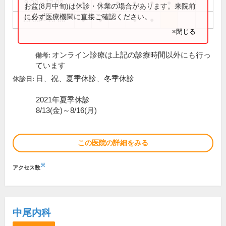
9:00～12:00
●
●
●
●
●
●
お盆(8月中旬)は休診・休業の場合があります。来院前
に必ず医療機関に直接ご確認ください。
15:00～19:00
●
●
●
●
×閉じる
オンライン診療は上記の診療時間以外にも行っ
備考:
ています
日、祝、夏季休診、冬季休診
休診日:
2021年夏季休診
8/13(金)～8/16(月)
この医院の詳細をみる
※
アクセス数
中尾内科