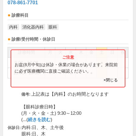
078-861-7701
診療科目
内科
消化器内科
眼科
診療/受付時間・休診日
診療時間
月
火
水
木
金
土
日
祝
9:00～12:00
●
●
●
●
●
お盆(8月中旬)は休診・休業の場合があります。来院前
に必ず医療機関に直接ご確認ください。
16:00～19:00
●
●
●
●
×閉じる
上記表は【内科】のお時間となります
備考:
【眼科診療日時】
(月・火・金・土) 9:30～12:00
(...(
続きを読む
)
内科:日、木、土午後
休診日:
眼科:日、木