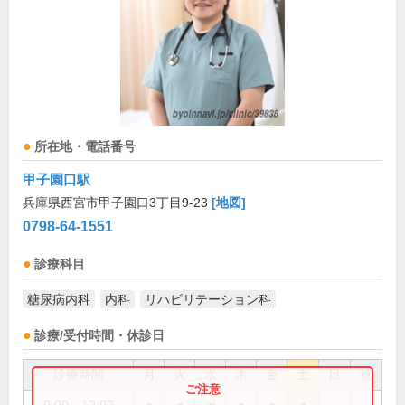
所在地・電話番号
甲子園口駅
兵庫県西宮市甲子園口3丁目9-23
[地図]
0798-64-1551
診療科目
糖尿病内科
内科
リハビリテーション科
診療/受付時間・休診日
診療時間
月
火
水
木
金
土
日
祝