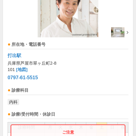
所在地・電話番号
打出駅
兵庫県芦屋市翠ヶ丘町2-8
101
[地図]
0797-61-5515
診療科目
内科
診療/受付時間・休診日
診療時間
月
火
水
木
金
土
日
祝