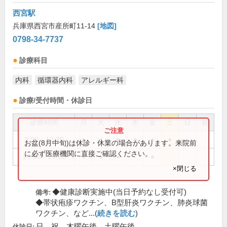
西宮駅
兵庫県西宮市産所町11-14
[地図]
0798-34-7737
診療科目
内科
循環器内科
アレルギー科
診療/受付時間・休診日
診療時間
月
火
水
木
金
土
日
祝
9:00～12:30
●
●
●
●
●
●
お盆(8月中旬)は休診・休業の場合があります。来院前
に必ず医療機関に直接ご確認ください。
16:30～19:00
●
●
●
●
×閉じる
◆健康診断実施中(当日予約なし受付可)
備考:
◆帯状疱疹ワクチン、B型肝炎ワクチン、肺炎球菌
ワクチン、など...(
続きを読む
)
日、祝、木曜午後、土曜午後
休診日: