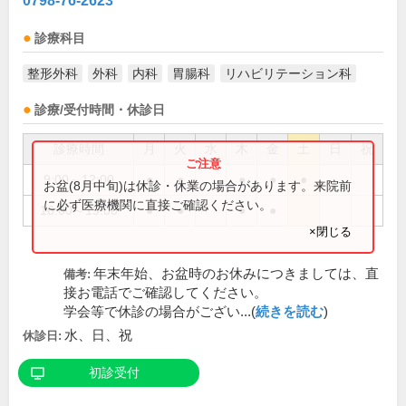
0798-76-2623
診療科目
整形外科
外科
内科
胃腸科
リハビリテーション科
診療/受付時間・休診日
診療時間
月
火
水
木
金
土
日
祝
9:00～12:00
●
●
●
●
●
お盆(8月中旬)は休診・休業の場合があります。来院前
に必ず医療機関に直接ご確認ください。
16:00～19:00
●
●
●
●
×閉じる
年末年始、お盆時のお休みにつきましては、直
備考:
接お電話でご確認してください。
学会等で休診の場合がござい...(
続きを読む
)
水、日、祝
休診日:
初診受付