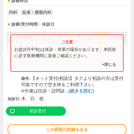
診療科目
内科
血液・腫瘍内科
診療/受付時間・休診日
診療時間
月
火
水
木
金
土
日
祝
9:00～12:00
●
●
●
●
●
お盆(8月中旬)は休診・休業の場合があります。来院前
に必ず医療機関に直接ご確認ください。
×閉じる
【ネット受付(初診)】タグより初診の方は受付
備考:
可能ですので空き枠をご利用下さい。
※午後は往診・訪問診...(
続きを読む
)
木、日、祝
休診日:
初診受付
この医院の詳細をみる