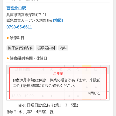
西宮北口駅
兵庫県西宮市深津町7-21
阪急西宮ガーデンズ別館1階
[地図]
0798-65-6611
診療科目
糖尿病代謝内科
循環器内科
内科
診療/受付時間・休診日
診療時間
月
火
水
木
金
土
日
祝
9:30～13:00
●
●
●
●
お盆(8月中旬)は休診・休業の場合があります。来院前
に必ず医療機関に直接ご確認ください。
9:30～14:00
●
●
×閉じる
15:30～19:00
●
●
●
●
日曜日診療あり(第1・3・5週)
備考:
水、第2・4日曜、祝
休診日: