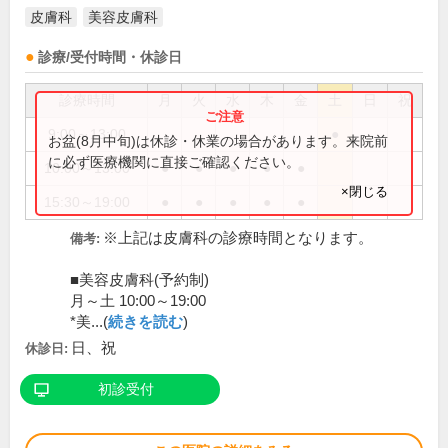
皮膚科
美容皮膚科
診療/受付時間・休診日
診療時間
月
火
水
木
金
土
日
祝
9:00～13:00
●
お盆(8月中旬)は休診・休業の場合があります。来院前
に必ず医療機関に直接ご確認ください。
10:00～13:00
●
●
●
●
●
×閉じる
15:30～19:00
●
●
●
●
●
※上記は皮膚科の診療時間となります。
備考:
■美容皮膚科(予約制)
月～土 10:00～19:00
*美...(
続きを読む
)
日、祝
休診日:
初診受付