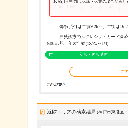
お盆(8月中旬)は休診・休業の場合があ
16:30～19:30
●
●
受付は午前9:25～、午後は16:
備考:
自費診療のみクレジットカード決済、
祝、年末年始(12/29～1/4)
休診日:
初診・再診受付
こ
※
アクセス数
近隣エリアの検索結果
(神戸市東灘区