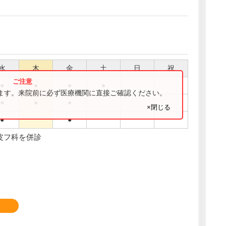
水
木
金
土
日
祝
●
●
●
●
ります。来院前に必ず医療機関に直接ご確認ください。
●
●
●
×閉じる
●
●
は皮フ科を併診