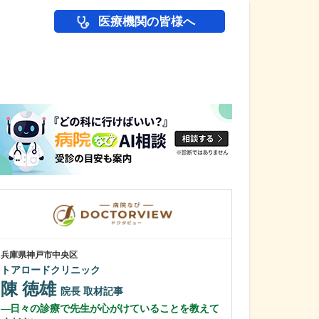
医療機関の皆様へ
医師(ドクター)の
兵庫県神戸市中央区
兵庫県宝塚市
トアロードクリニック
仁川診療所
横山 亮
陳 徳雄
院長
院長
取材記事
横山 恵里
日々の診療で先生が心がけていることを教えて