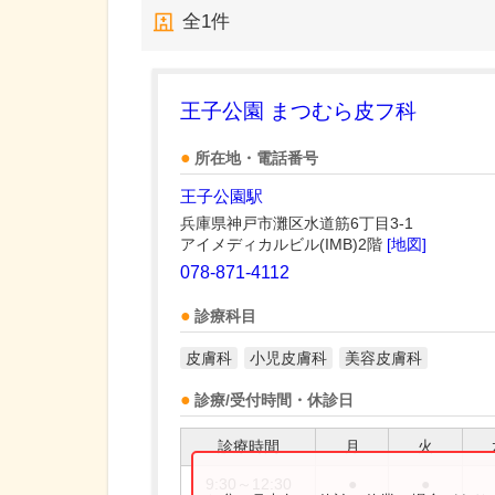
全
1
件
王子公園 まつむら皮フ科
所在地・電話番号
王子公園駅
兵庫県神戸市灘区水道筋6丁目3-1
アイメディカルビル(IMB)2階
[地図]
078-871-4112
診療科目
皮膚科
小児皮膚科
美容皮膚科
診療/受付時間・休診日
診療時間
月
火
9:30～12:30
●
●