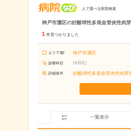
病院なび
人で選べる医院検索
神戸市灘区の好酸球性多発血管炎性肉
1
件見つかりました
神戸市灘区
エリア/駅
(未指定)
診療科目
好酸球性多発血管炎性肉芽
詳細条件
一覧表示