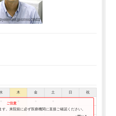
水
木
金
土
日
祝
●
●
●
●
ります。来院前に必ず医療機関に直接ご確認ください。
●
●