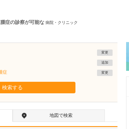
芽腫症の診察が可能な
病院・クリニック
変更
追加
腫症
変更
検索する
神奈川県相模原市緑区
橋本タワー耳鼻咽喉科
地図で検索
竹田 昌彦
院長
取材記事
日々の診療で心がけていることをお聞かせくだ