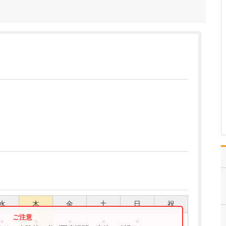
さい。
私が大切にしているの
は、患者さんの症状を的
確に診断し、できるだけ
短時間で適切な治療につ
なげることです。特に急
性中耳炎、急性副鼻腔
炎、急性咽頭喉頭炎や急
性扁桃炎といった耳・
鼻・のどの急性炎症は、
痛みや発…
>>記事全文を読む
水
木
金
土
日
祝
●
●
●
●
●