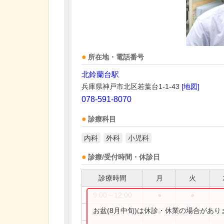
所在地・電話番号
北鈴蘭台駅
兵庫県神戸市北区若葉台1-1-43
[地図]
078-591-8070
診療科目
内科
外科
小児科
診療/受付時間・休診日
診療時間
月
火
9:00～12:00
●
●
お盆(8月中旬)は休診・休業の場合があ
14:00～17:00
●