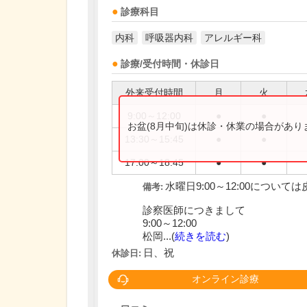
診療科目
内科
呼吸器内科
アレルギー科
診療/受付時間・休診日
外来受付時間
月
火
9:00～12:00
●
●
お盆(8月中旬)は休診・休業の場合があ
13:30～15:45
●
●
17:00～18:45
●
●
水曜日9:00～12:00について
備考:
診察医師につきまして
9:00～12:00
松岡...(
続きを読む
)
日、祝
休診日:
オンライン診療