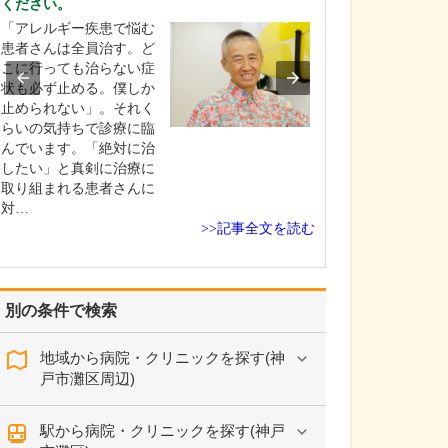
ください。
日々の診療で心
「アレルギー疾患で悩む
けますか。
患者さんは全員治す。ど
患者さんとの対
こに行っても治らない症
にしています。
状も必ず止める。僕しか
は、患者さんが
止められない」。それく
談できるよう話
らいの気持ちで診療に臨
雰囲気づくりに
んでいます。「絶対に治
に困っているの
したい」と真剣に治療に
な希望をお持ち
取り組まれる患者さんに
しっかりとお聞
対…
す。そのうえで
>>記事全文を読む
対応し…
別の条件で検索
地域から病院・クリニックを探す(神
戸市灘区周辺)
駅から病院・クリニックを探す(神戸