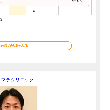
×閉じる
●
●
0
の医院の詳細をみる
ウマチクリニック