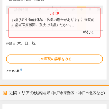
診療時間
月
火
水
木
金
土
日
祝
9:00～12:00
●
●
●
●
●
お盆(8月中旬)は休診・休業の場合があります。来院前
に必ず医療機関に直接ご確認ください。
15:00～18:00
●
●
●
●
×閉じる
木、日、祝
休診日:
この医院の詳細をみる
※
アクセス数
近隣エリアの検索結果
(神戸市東灘区・神戸市北区など)