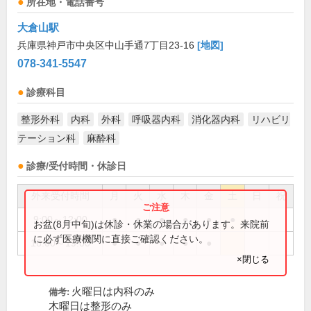
所在地・電話番号
大倉山駅
兵庫県神戸市中央区中山手通7丁目23-16
[地図]
078-341-5547
診療科目
整形外科
内科
外科
呼吸器内科
消化器内科
リハビリ
テーション科
麻酔科
診療/受付時間・休診日
外来受付時間
月
火
水
木
金
土
日
祝
9:00～12:00
●
●
●
●
●
●
お盆(8月中旬)は休診・休業の場合があります。来院前
に必ず医療機関に直接ご確認ください。
16:00～19:00
●
●
●
●
●
×閉じる
火曜日は内科のみ
備考:
木曜日は整形のみ