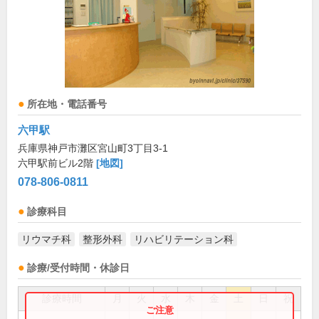
所在地・電話番号
六甲駅
兵庫県神戸市灘区宮山町3丁目3-1
六甲駅前ビル2階
[地図]
078-806-0811
診療科目
リウマチ科
整形外科
リハビリテーション科
診療/受付時間・休診日
診療時間
月
火
水
木
金
土
日
祝