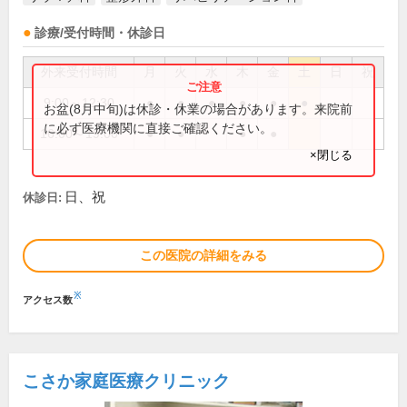
診療/受付時間・休診日
外来受付時間
月
火
水
木
金
土
日
祝
9:00～12:30
●
●
●
●
●
●
お盆(8月中旬)は休診・休業の場合があります。来院前
に必ず医療機関に直接ご確認ください。
16:00～19:00
●
●
●
●
×閉じる
日、祝
休診日:
この医院の詳細をみる
※
アクセス数
こさか家庭医療クリニック