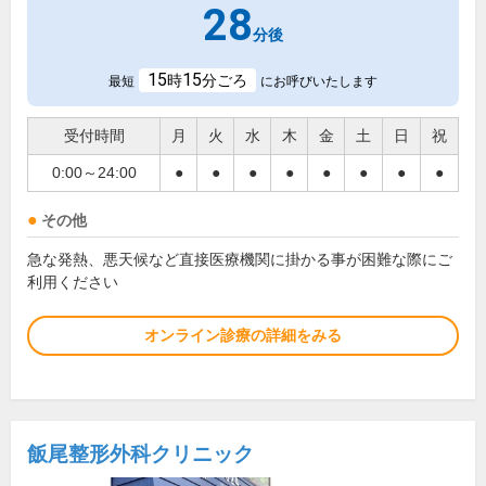
28
分後
15
15
時
分ごろ
最短
にお呼びいたします
受付時間
月
火
水
木
金
土
日
祝
0:00～24:00
●
●
●
●
●
●
●
●
その他
急な発熱、悪天候など直接医療機関に掛かる事が困難な際にご
利用ください
オンライン診療の詳細をみる
飯尾整形外科クリニック