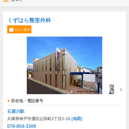
くずはら整形外科
2
口コミ
件
所在地・電話番号
石屋川駅
兵庫県神戸市灘区記田町2丁目2-15
[地図]
078-854-3309