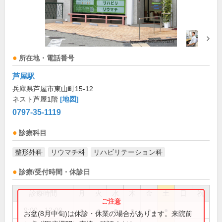
所在地・電話番号
芦屋駅
兵庫県芦屋市東山町15-12
ネスト芦屋1階
[地図]
0797-35-1119
診療科目
整形外科
リウマチ科
リハビリテーション科
診療/受付時間・休診日
診療時間
月
火
水
木
金
土
日
祝
9:00～12:00
●
●
●
●
●
●
お盆(8月中旬)は休診・休業の場合があります。来院前