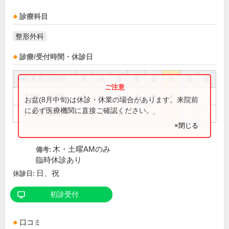
診療科目
整形外科
診療/受付時間・休診日
外来受付時間
月
火
水
木
金
土
日
祝
9:00～12:00
●
●
●
●
●
●
お盆(8月中旬)は休診・休業の場合があります。来院前
に必ず医療機関に直接ご確認ください。
16:30～19:00
●
●
●
●
×閉じる
木・土曜AMのみ
備考:
臨時休診あり
日、祝
休診日:
初診受付
口コミ