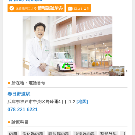
情報認証済み
1
医療機関による
口コミ
件
所在地・電話番号
春日野道駅
兵庫県神戸市中央区野崎通4丁目1-2
[地図]
078-221-6221
診療科目
内科
消化器内科
糖尿病内科
循環器内科
整形外科
リ