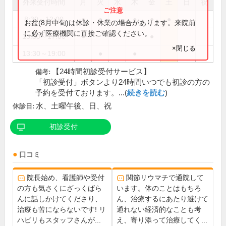
外来受付時間
月
火
水
木
金
土
日
祝
8:30～12:00
●
●
●
●
●
お盆(8月中旬)は休診・休業の場合があります。来院前
に必ず医療機関に直接ご確認ください。
13:30～17:00
●
●
×閉じる
13:30～19:00
●
●
【24時間初診受付サービス】
備考:
「初診受付」ボタンより24時間いつでも初診の方の
予約を受付ております。...(
続きを読む
)
水、土曜午後、日、祝
休診日:
初診受付
口コミ
院長始め、看護師や受付
関節リウマチで通院して
の方も気さくにざっくばら
います。体のことはもちろ
んに話しかけてくださり、
ん、治療するにあたり避けて
治療も苦にならないです! リ
通れない経済的なことも考
ハビリもスタッフさんが...
え、寄り添って治療してく...