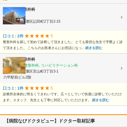
くずはら整形外科
整形外科
兵庫県神戸市灘区記田町2丁目2-15
5
口コミ: 2件
整形外科を探して初めて診察して頂きました。 とても親切な先生で手際よく診
て頂きました。 こちらのお医者さんにお世話になっ...
続きを読む
ふじむら整形外科
リウマチ科, 整形外科, リハビリテーション科
兵庫県神戸市灘区宮山町3丁目3-1
六甲駅前ビル2階
5
口コミ: 1件
診療所全体的に明るくてきれいです。広々としていて快適に診察していただけ
ます。スタッフ、先生とも丁寧に対応していただけます。
続きを読む
【病院なびドクタビュー】ドクター取材記事