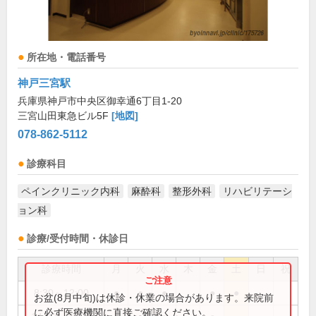
所在地・電話番号
神戸三宮駅
兵庫県神戸市中央区御幸通6丁目1-20
三宮山田東急ビル5F
[地図]
078-862-5112
診療科目
ペインクリニック内科
麻酔科
整形外科
リハビリテーシ
ョン科
診療/受付時間・休診日
診療時間
月
火
水
木
金
土
日
祝
8:30～12:00
●
●
●
●
●
お盆(8月中旬)は休診・休業の場合があります。来院前
に必ず医療機関に直接ご確認ください。