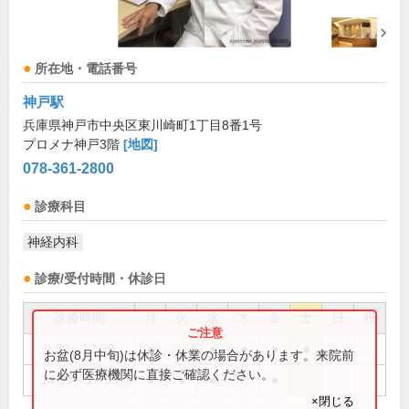
所在地・電話番号
神戸駅
兵庫県神戸市中央区東川崎町1丁目8番1号
プロメナ神戸3階
[地図]
078-361-2800
診療科目
神経内科
診療/受付時間・休診日
診療時間
月
火
水
木
金
土
日
祝
9:30～12:30
●
●
●
●
●
お盆(8月中旬)は休診・休業の場合があります。来院前
に必ず医療機関に直接ご確認ください。
14:00～17:00
●
●
●
●
×閉じる