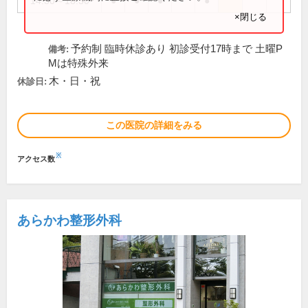
14:30～18:30
●
●
●
●
×閉じる
予約制 臨時休診あり 初診受付17時まで 土曜P
備考:
Mは特殊外来
木・日・祝
休診日:
この医院の詳細をみる
※
アクセス数
あらかわ整形外科