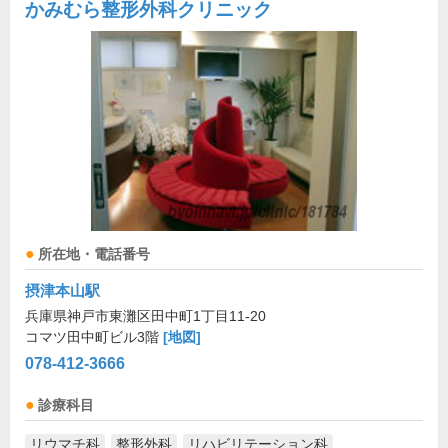
かみむら整形外科クリニック
所在地・電話番号
摂津本山駅
兵庫県神戸市東灘区田中町1丁目11-20
コマツ田中町ビル3階
[地図]
078-412-3666
診療科目
リウマチ科
整形外科
リハビリテーション科