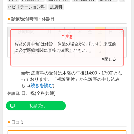
ハビリテーション科
皮膚科
診療/受付時間・休診日
診療時間
月
火
水
木
金
土
日
祝
9:00～12:00
●
●
●
●
●
●
お盆(8月中旬)は休診・休業の場合があります。来院前
に必ず医療機関に直接ご確認ください。
14:00～17:30
●
●
●
●
●
●
×閉じる
皮膚科の受付は木曜の午後(14:00～17:00)とな
備考:
っております。「初診受付」から診察の申し込み
も...(
続きを読む
)
日、祝(全科共通)
休診日:
初診受付
口コミ