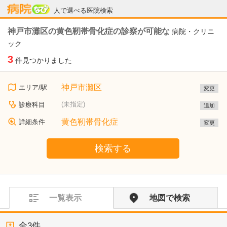
病院なび
人で選べる医院検索
神戸市灘区の黄色靭帯骨化症の診察が可能な
病院・クリニ
ック
3
件見つかりました
神戸市灘区
エリア/駅
変更
(未指定)
診療科目
追加
黄色靭帯骨化症
詳細条件
変更
検索する
一覧表示
地図で検索
全
3
件