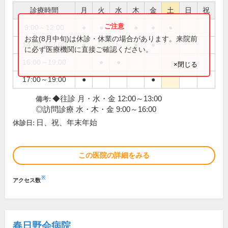
診療時間
月
火
水
木
金
土
日
祝
9:00～12:00
●
●
●
●
●
●
お盆(8月中旬)は休診・休業の場合があります。来院前
14:00～17:00
●
●
●
に必ず医療機関に直接ご確認ください。
16:00～19:00
●
●
×閉じる
17:00～19:00
●
●
◆往診 月・水・金 12:00～13:00
備考:
◎訪問診療 水・木・金 9:00～16:00
日、祝、年末年始
休診日:
この医院の詳細をみる
※
アクセス数
春日野会病院