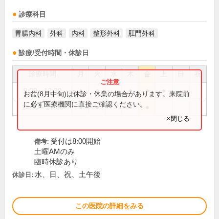
診療科目
胃腸内科
外科
内科
整形外科
肛門外科
診療/受付時間・休診日
診療時間
月
火
水
木
金
土
日
祝
9:00～12:30
●
●
●
●
●
お盆(8月中旬)は休診・休業の場合があります。来院前
に必ず医療機関に直接ご確認ください。
14:30～17:30
●
●
●
●
×閉じる
受付は8:00開始
備考:
土曜AMのみ
臨時休診あり
水、日、祝、土午後
休診日:
この医院の詳細をみる