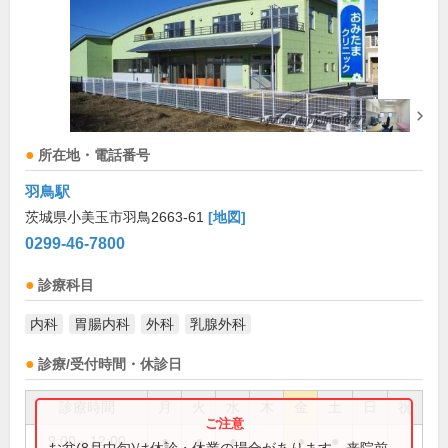
所在地・電話番号
羽鳥駅
茨城県小美玉市羽鳥2663-61
[地図]
0299-46-7800
診療科目
内科
胃腸内科
外科
乳腺外科
診療/受付時間・休診日
診療時間
月
火
水
木
金
土
日
祝
9:00～12:00
●
●
●
●
●
お盆(8月中旬)は休診・休業の場合があります。来院前