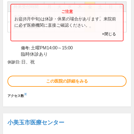
外来受付時間
月
火
水
木
金
土
日
祝
8:00～12:00
●
●
●
●
●
●
お盆(8月中旬)は休診・休業の場合があります。来院前
に必ず医療機関に直接ご確認ください。
14:00～18:00
●
●
●
●
×閉じる
土曜PM14:00～15:00
備考:
臨時休診あり
日、祝
休診日:
この医院の詳細をみる
※
アクセス数
小美玉市医療センター