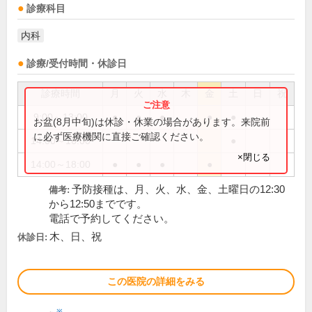
診療科目
内科
診療/受付時間・休診日
診療時間
月
火
水
木
金
土
日
祝
9:00～13:00
●
●
●
●
●
お盆(8月中旬)は休診・休業の場合があります。来院前
に必ず医療機関に直接ご確認ください。
14:00～16:00
●
×閉じる
14:00～18:00
●
●
●
●
予防接種は、月、火、水、金、土曜日の12:30
備考:
から12:50までです。
電話で予約してください。
木、日、祝
休診日:
この医院の詳細をみる