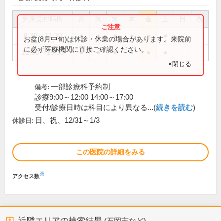
外来受付時間
月
火
水
木
金
土
日
祝
8:30～11:30
●
●
●
●
●
●
お盆(8月中旬)は休診・休業の場合があります。来院前
に必ず医療機関に直接ご確認ください。
12:00～16:30
●
●
●
●
●
●
×閉じる
一部診療科予約制
備考:
診療9:00～12:00 14:00～17:00
受付/診療日時は科目により異なる...(
続きを読む
)
日、祝、12/31～1/3
休診日:
この医院の詳細をみる
※
アクセス数
近隣エリアの検索結果