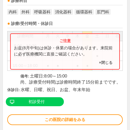
診療科目
内科
外科
呼吸器科
消化器科
循環器科
肛門科
診療/受付時間・休診日
診療時間
月
火
水
木
金
土
日
祝
8:00～12:30
●
●
●
●
お盆(8月中旬)は休診・休業の場合があります。来院前
に必ず医療機関に直接ご確認ください。
8:00～15:00
●
×閉じる
15:00～18:00
●
●
●
●
土曜日:8:00～15:00
備考:
尚、診療受付時間は診療時間終了15分前までです。
水曜、日曜、祝日、お盆、年末年始
休診日:
初診受付
この医院の詳細をみる