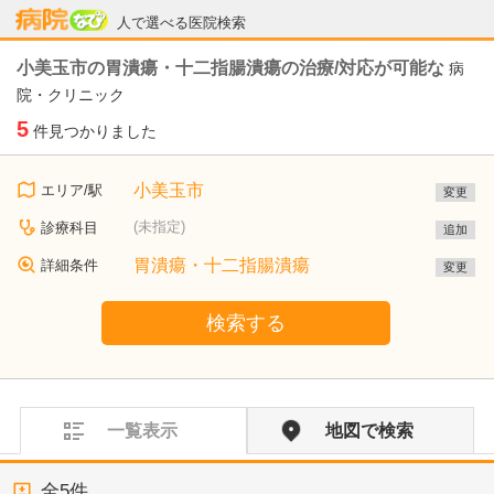
病院なび
人で選べる医院検索
小美玉市の胃潰瘍・十二指腸潰瘍の治療/対応が可能な
病
院・クリニック
5
件見つかりました
小美玉市
エリア/駅
変更
(未指定)
診療科目
追加
胃潰瘍・十二指腸潰瘍
詳細条件
変更
検索する
一覧表示
地図で検索
全
5
件