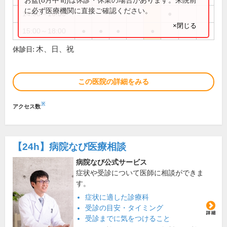
に必ず医療機関に直接ご確認ください。
14:00～16:00
●
×閉じる
15:00～18:00
●
●
●
●
木、日、祝
休診日:
この医院の詳細をみる
※
アクセス数
【24h】
病院なび医療相談
病院なび公式サービス
症状や受診について医師に相談ができま
す。
症状に適した診療科
受診の目安・タイミング
受診までに気をつけること