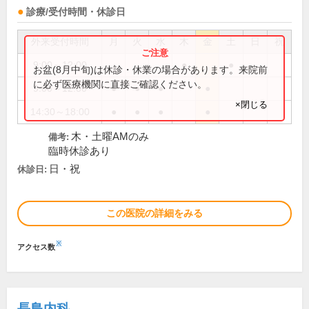
診療/受付時間・休診日
外来受付時間
月
火
水
木
金
土
日
祝
9:00～12:00
●
●
お盆(8月中旬)は休診・休業の場合があります。来院前
に必ず医療機関に直接ご確認ください。
9:00～12:30
●
●
●
●
×閉じる
14:30～18:00
●
●
●
●
木・土曜AMのみ
備考:
臨時休診あり
日・祝
休診日:
この医院の詳細をみる
※
アクセス数
長島内科