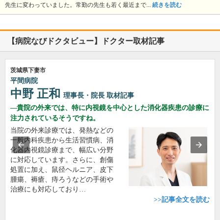
先生に変わっていました。常勤の先生も若く最近まで...
続きを読む
【病院なびドクタビュー】ドクター取材記事
茨城県下妻市
平間病院
中野 正和
理事長・院長
取材記事
貴院の外来では、特に内視鏡を中心とした消化器疾患の診療に
注力されているそうですね。
当院の外来診療では、発熱などの
一般内科疾患から生活習慣病、消
化器内視鏡診療まで、幅広い分野
に対応しています。さらに、創傷
処置に加え、鼠径ヘルニア、皮下
腫瘍、褥瘡、痔ろうなどの手術や
治療にも対応しており…
>>記事全文を読む