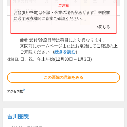
外来受付時間
月
火
水
木
金
土
日
祝
8:00～11:30
●
●
●
●
●
●
お盆(8月中旬)は休診・休業の場合があります。来院前
に必ず医療機関に直接ご確認ください。
13:30～16:30
●
●
●
●
●
×閉じる
受付/診療日時は科目により異なります。
備考:
来院前にホームページまたはお電話にてご確認の上
ご来院ください...(
続きを読む
)
日、祝、年末年始(12月30日～1月3日)
休診日:
この医院の詳細をみる
※
アクセス数
吉川医院