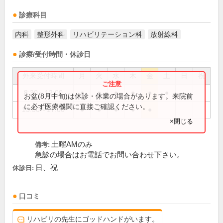
診療科目
内科
整形外科
リハビリテーション科
放射線科
診療/受付時間・休診日
外来受付時間
月
火
水
木
金
土
日
祝
8:30～12:00
●
●
●
●
●
●
お盆(8月中旬)は休診・休業の場合があります。来院前
に必ず医療機関に直接ご確認ください。
13:30～17:00
●
●
●
●
●
×閉じる
土曜AMのみ
備考:
急診の場合はお電話でお問い合わせ下さい。
日、祝
休診日:
口コミ
リハビリの先生にゴッドハンドがいます。