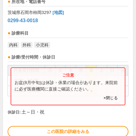
所在地・電話番号
茨城県石岡市柿岡3297
[地図]
0299-43-0018
診療科目
内科
外科
小児科
診療/受付時間・休診日
外来受付時間
月
火
水
木
金
土
日
祝
9:00～12:00
●
●
●
●
●
お盆(8月中旬)は休診・休業の場合があります。来院前
に必ず医療機関に直接ご確認ください。
14:00～17:00
●
●
●
●
●
×閉じる
土～日・祝
休診日:
この医院の詳細をみる