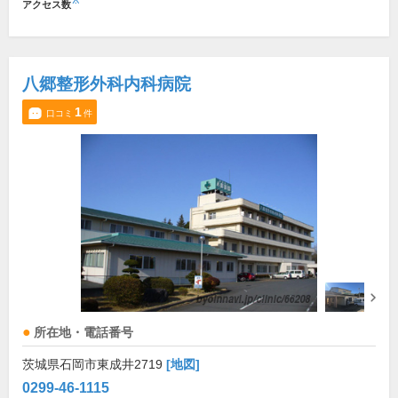
※
アクセス数
八郷整形外科内科病院
1
口コミ
件
所在地・電話番号
茨城県石岡市東成井2719
[地図]
0299-46-1115