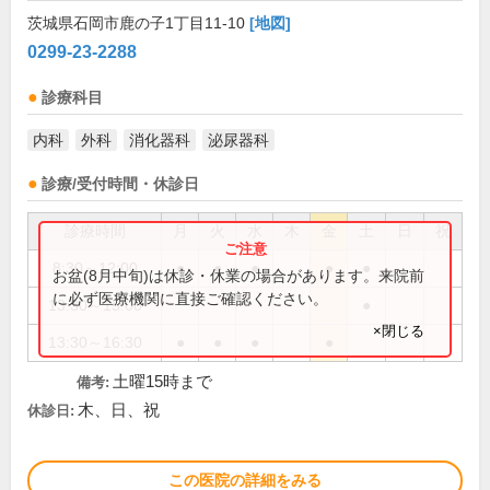
茨城県石岡市鹿の子1丁目11-10
[地図]
0299-23-2288
診療科目
内科
外科
消化器科
泌尿器科
診療/受付時間・休診日
診療時間
月
火
水
木
金
土
日
祝
8:30～12:00
●
●
●
●
●
お盆(8月中旬)は休診・休業の場合があります。来院前
に必ず医療機関に直接ご確認ください。
13:30～15:00
●
×閉じる
13:30～16:30
●
●
●
●
土曜15時まで
備考:
木、日、祝
休診日:
この医院の詳細をみる