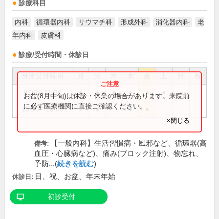
診療科目
内科
循環器内科
リウマチ科
形成外科
消化器内科
老
年内科
皮膚科
診療/受付時間・休診日
外来受付時間
月
火
水
木
金
土
日
祝
9:00～11:30
●
●
●
●
●
●
お盆(8月中旬)は休診・休業の場合があります。来院前
に必ず医療機関に直接ご確認ください。
13:00～16:00
●
●
●
●
×閉じる
【一般内科】生活習慣病・風邪など、循環器(高
備考:
血圧・心臓病など)、痛み(ブロック注射)、物忘れ、
予防...(
続きを読む
)
日、祝、お盆、年末年始
休診日:
初診受付