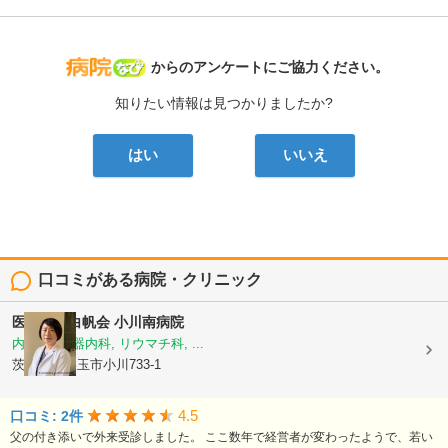
病院なび
からのアンケートにご協力ください。
知りたい情報は見つかりましたか?
はい
いいえ
口コミがある病院・クリニック
医療法人白帆会
小川南病院
内科, 循環器内科, リウマチ科, ...
茨城県小美玉市小川733-1
4.5
口コミ: 2件
父の付き添いで外来受診しました。 ここ数年で経営者が変わったようで、若い