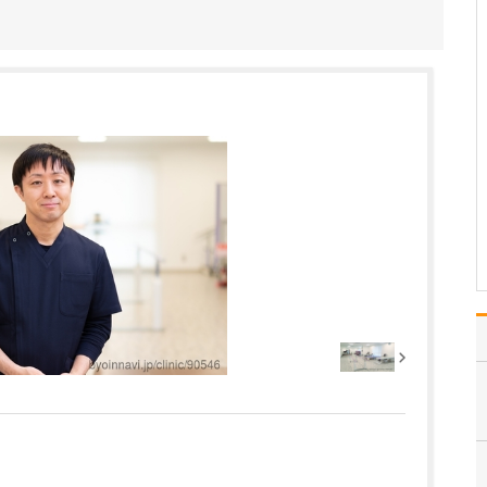
ください。
これまで耳を専門に研鑽
を積んできたこともあ
り、難聴や突発性難聴、
中耳炎をはじめ、耳鳴り
やめまいなどの診断・治
療には特に力を入れてい
ます。難聴は原因によっ
て治療法が異なるため、
まずは詳しい検査で「ど
こに…
>>記事全文を読む