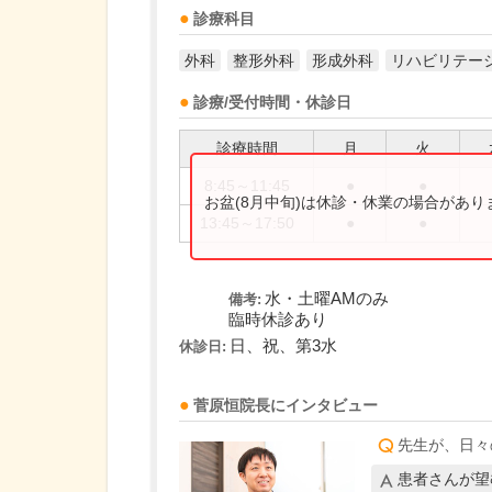
診療科目
外科
整形外科
形成外科
リハビリテー
診療/受付時間・休診日
診療時間
月
火
8:45～11:45
●
●
お盆(8月中旬)は休診・休業の場合があ
13:45～17:50
●
●
水・土曜AMのみ
備考:
臨時休診あり
日、祝、第3水
休診日:
菅原恒
院長
にインタビュー
先生が、日々
患者さんが望