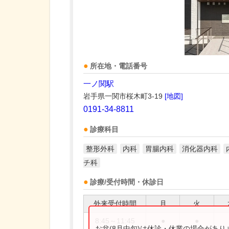
所在地・電話番号
一ノ関駅
岩手県一関市桜木町3-19
[地図]
0191-34-8811
診療科目
整形外科
内科
胃腸内科
消化器内科
チ科
診療/受付時間・休診日
外来受付時間
月
火
8:45～11:45
●
●
お盆(8月中旬)は休診・休業の場合があ