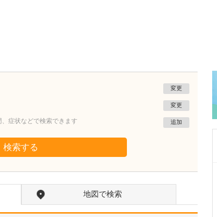
変更
変更
門、症状などで検索できます
追加
検索する
東京都中野区
中野富士見町耳鼻咽喉科
地図で検索
冨岡 亮太
院長
取材記事
特に先生が力を入れている診療について教えて