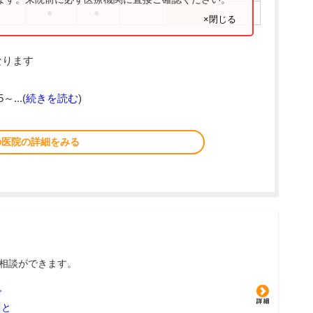
●
●
×閉じる
なります
～...(
続きを読む
)
の医院の詳細をみる
相談ができます。
グ
こと