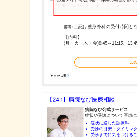
13:45～17:45
●
●
上記は整形外科の受付時間と
備考:
【内科】
(月・火・木・金)8:45～11:15、13:45
こ
※
アクセス数
【24h】
病院なび医療相談
病院なび公式サービス
症状や受診について医師に
症状に適した診療科
受診の目安・タイミン
受診までに気をつける