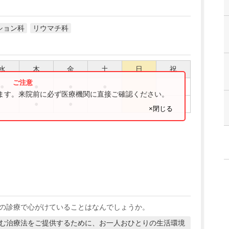
ション科
リウマチ科
水
木
金
土
日
祝
●
●
●
●
ります。来院前に必ず医療機関に直接ご確認ください。
●
●
×閉じる
の診療で心がけていることはなんでしょうか。
む治療法をご提供するために、お一人おひとりの生活環境