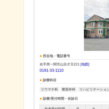
所在地・電話番号
岩手県一関市山目才天221
[地図]
0191-33-1110
診療科目
リウマチ科
整形外科
リハビリテーショ
診療/受付時間・休診日
外来受付時間
月
火