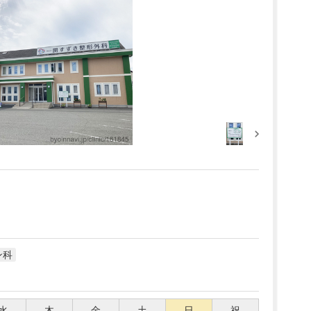
ン科
水
木
金
土
日
祝