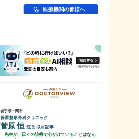
医療機関の皆様へ
医師(ドクター)の
岩手県一関市
岩手県盛岡市
菅原整形外科クリニック
松尾医院
菅原 恒
松尾 鉄平
院長
取材記事
先生が、日々の診療で心がけていることはなん
貴院では、痔の