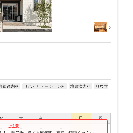
内視鏡内科
リハビリテーション科
糖尿病内科
リウマ
水
木
金
土
日
祝
●
●
●
●
ります。来院前に必ず医療機関に直接ご確認ください。