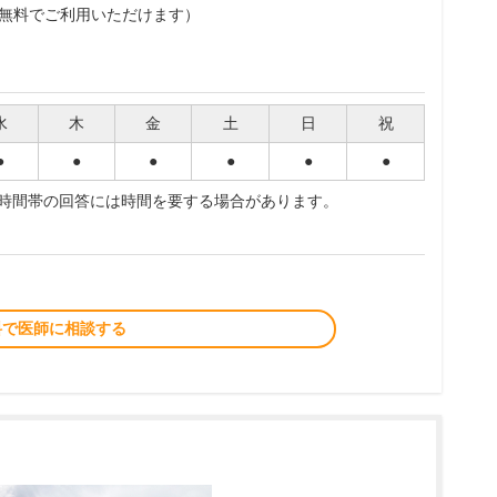
無料でご利用いただけます）
水
木
金
土
日
祝
●
●
●
●
●
●
夜時間帯の回答には時間を要する場合があります。
料で医師に相談する