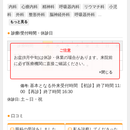
内科
心療内科
精神科
呼吸器内科
リウマチ科
小児
科
外科
整形外科
脳神経外科
呼吸器外科
...
もっと見る
診療/受付時間・休診日
診療時間
月
火
水
木
金
土
日
祝
8:30～12:00
●
●
●
●
●
お盆(8月中旬)は休診・休業の場合があります。来院前
に必ず医療機関に直接ご確認ください。
12:00～17:00
●
●
●
●
●
×閉じる
基本となる外来受付時間 【初診】終了時間 11:
備考:
00 【再診】終了時間 16:30
土～日・祝
休診日:
口コミ
眼科の受診をしました
私を診察してくださった