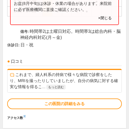
8:30～12:30
●
お盆(8月中旬)は休診・休業の場合があります。来院前
に必ず医療機関に直接ご確認ください。
8:30～17:00
●
●
●
●
●
×閉じる
時間帯2は土曜日対応。時間帯3は総合内科・脳
備考:
神経内科対応(月～金)
日・祝
休診日:
口コミ
これまで、婦人科系の持病で様々な病院で診察をした
り、MRIを撮ったりしていましたが、自分の病気に対する確
実な情報を得るこ...
もっと読む
この医院の詳細をみる
※
アクセス数