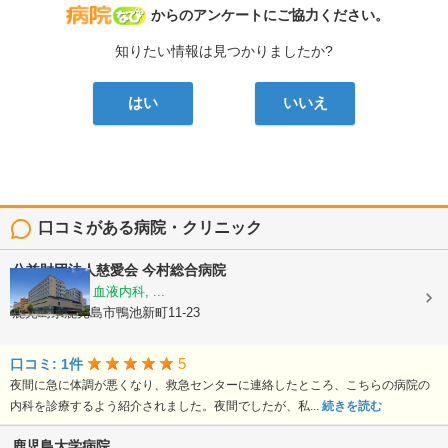
病院なび
からのアンケートにご協力ください。
知りたい情報は見つかりましたか?
はい
いいえ
口コミがある病院・クリニック
公益財団法人慈愛会
今村総合病院
内科, 救急科, 血液内科, ...
鹿児島県鹿児島市鴨池新町11-23
5
口コミ: 1件
夜間に急に体調が悪くなり、救急センターに連絡したところ、こちらの病院の
内科を診療するよう紹介されました。夜間でしたが、私...
続きを読む
鹿児島大学病院