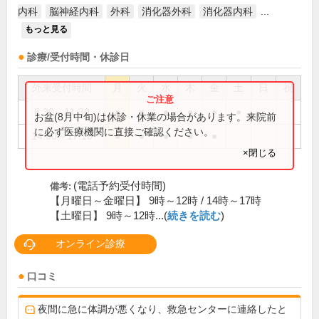
内科
脳神経内科
外科
消化器外科
消化器内科
...
もっと見る
診療/受付時間・休診日
外来受付時間
月
火
水
木
金
土
日
祝
8:30～11:30
●
●
●
●
●
●
お盆(8月中旬)は休診・休業の場合があります。来院前
に必ず医療機関に直接ご確認ください。
14:00～17:10
●
●
●
●
●
×閉じる
(電話予約受付時間)
備考:
【月曜日～金曜日】 9時～12時 / 14時～17時
【土曜日】 9時～12時...(
続きを読む
)
オンライン診療
口コミ
夜間に急に体調が悪くなり、救急センターに連絡したと