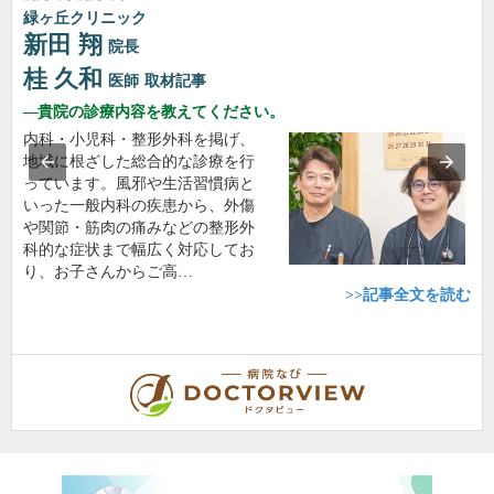
緑ヶ丘クリニック
新田 翔
院長
桂 久和
医師
取材記事
貴院の診療内容を教えてください。
内科・小児科・整形外科を掲げ、
地域に根ざした総合的な診療を行
っています。風邪や生活習慣病と
いった一般内科の疾患から、外傷
や関節・筋肉の痛みなどの整形外
科的な症状まで幅広く対応してお
り、お子さんからご高…
>>記事全文を読む