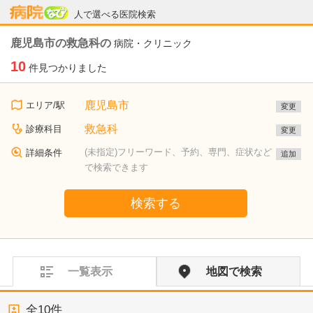
病院なび
人で選べる医院検索
鹿児島市の救急科の
病院・クリニック
10
件見つかりました
鹿児島市
エリア/駅
変更
救急科
診療科目
変更
(未指定)フリーワード、予約、専門、症状など
詳細条件
追加
で検索できます
検索する
一覧表示
地図で検索
全
10
件