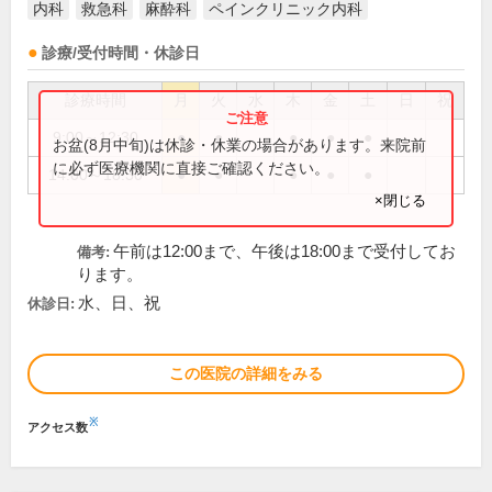
内科
救急科
麻酔科
ペインクリニック内科
診療/受付時間・休診日
診療時間
月
火
水
木
金
土
日
祝
9:00～12:30
●
●
●
●
●
お盆(8月中旬)は休診・休業の場合があります。来院前
に必ず医療機関に直接ご確認ください。
14:00～18:30
●
●
●
●
●
×閉じる
午前は12:00まで、午後は18:00まで受付してお
備考:
ります。
水、日、祝
休診日:
この医院の詳細をみる
※
アクセス数