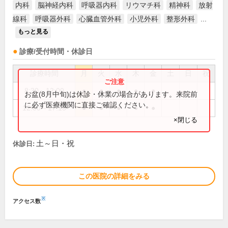
内科
脳神経内科
呼吸器内科
リウマチ科
精神科
放射
線科
呼吸器外科
心臓血管外科
小児外科
整形外科
...
もっと見る
診療/受付時間・休診日
診療時間
月
火
水
木
金
土
日
祝
8:30～12:00
●
●
●
●
●
お盆(8月中旬)は休診・休業の場合があります。来院前
に必ず医療機関に直接ご確認ください。
12:00～17:15
●
●
●
●
●
×閉じる
土～日・祝
休診日:
この医院の詳細をみる
※
アクセス数