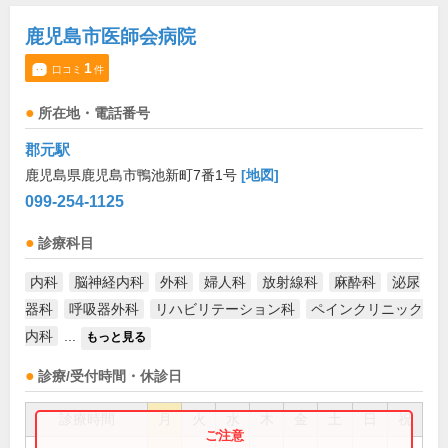
鹿児島市医師会病院
1
口コミ
件
所在地・電話番号
郡元駅
鹿児島県鹿児島市鴨池新町7番1号
[地図]
099-254-1125
診療科目
内科
脳神経内科
外科
婦人科
放射線科
麻酔科
泌尿
器科
呼吸器外科
リハビリテーション科
ペインクリニック
内科
...
もっと見る
診療/受付時間・休診日
診療時間
月
火
水
木
金
土
日
祝