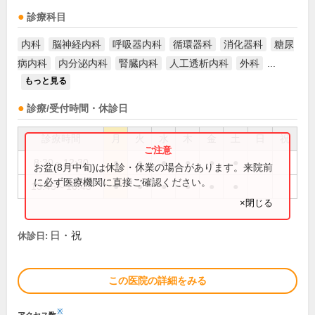
診療科目
内科
脳神経内科
呼吸器内科
循環器科
消化器科
糖尿
病内科
内分泌内科
腎臓内科
人工透析内科
外科
...
もっと見る
診療/受付時間・休診日
診療時間
月
火
水
木
金
土
日
祝
8:30～12:30
●
●
●
●
●
●
お盆(8月中旬)は休診・休業の場合があります。来院前
に必ず医療機関に直接ご確認ください。
13:45～16:45
●
●
●
●
●
●
×閉じる
日・祝
休診日:
この医院の詳細をみる
※