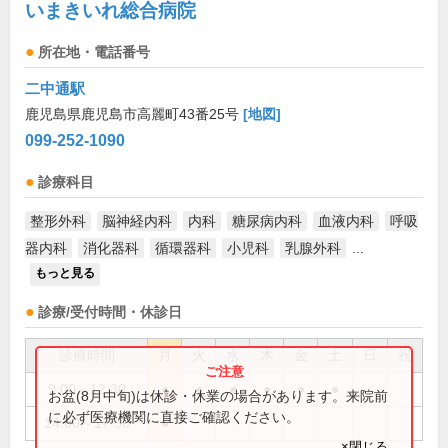
いまきいれ総合病院
所在地・電話番号
二中通駅
鹿児島県鹿児島市高麗町43番25号
[地図]
099-252-1090
診療科目
整形外科
脳神経内科
内科
糖尿病内科
血液内科
呼吸
器内科
消化器科
循環器科
小児科
乳腺外科
...
もっと見る
診療/受付時間・休診日
診療時間
月
火
水
木
金
土
日
祝
9:00～12:30
●
●
●
●
●
●
お盆(8月中旬)は休診・休業の場合があります。来院前
に必ず医療機関に直接ご確認ください。
14:00～17:30
●
×閉じる