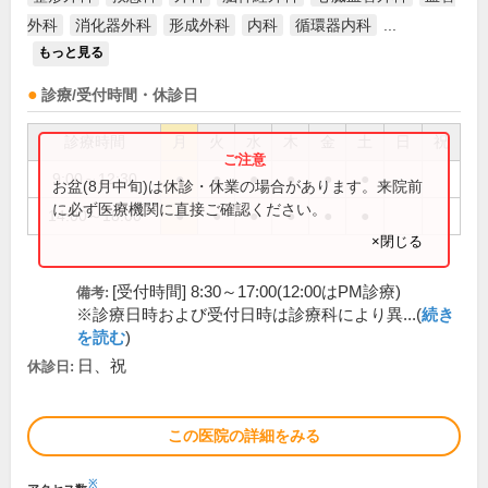
外科
消化器外科
形成外科
内科
循環器内科
...
もっと見る
診療/受付時間・休診日
診療時間
月
火
水
木
金
土
日
祝
9:00～12:30
●
●
●
●
●
●
お盆(8月中旬)は休診・休業の場合があります。来院前
に必ず医療機関に直接ご確認ください。
14:00～18:00
●
●
●
●
●
●
×閉じる
[受付時間] 8:30～17:00(12:00はPM診療)
備考:
※診療日時および受付日時は診療科により異...(
続き
を読む
)
日、祝
休診日:
この医院の詳細をみる
※