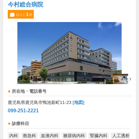
今村総合病院
1
口コミ
件
所在地・電話番号
鹿児島県鹿児島市鴨池新町11-23
[地図]
099-251-2221
診療科目
内科
救急科
血液内科
糖尿病内科
腎臓内科
人工透析