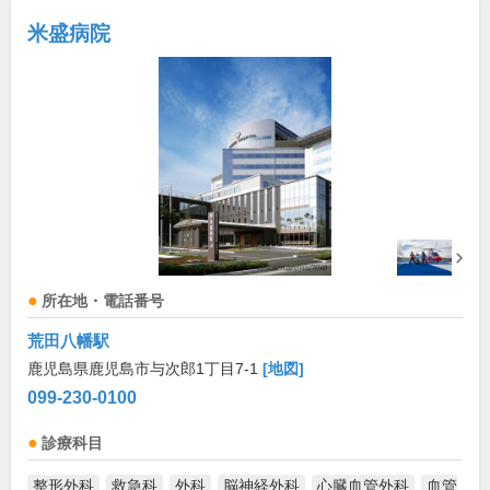
米盛病院
所在地・電話番号
荒田八幡駅
鹿児島県鹿児島市与次郎1丁目7-1
[地図]
099-230-0100
診療科目
整形外科
救急科
外科
脳神経外科
心臓血管外科
血管