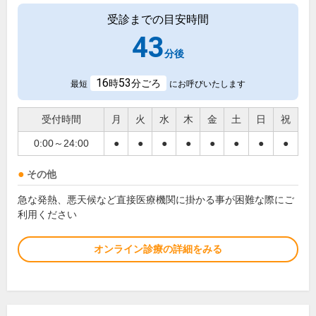
受診までの目安時間
43
分後
16
53
時
分ごろ
最短
にお呼びいたします
受付時間
月
火
水
木
金
土
日
祝
0:00～24:00
●
●
●
●
●
●
●
●
その他
急な発熱、悪天候など直接医療機関に掛かる事が困難な際にご
利用ください
オンライン診療の詳細をみる