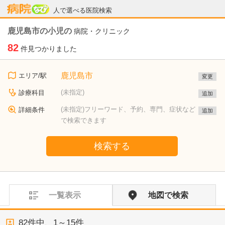
病院なび
人で選べる医院検索
鹿児島市の小児の
病院・クリニック
82
件見つかりました
鹿児島市
エリア/駅
変更
(未指定)
診療科目
追加
(未指定)フリーワード、予約、専門、症状など
詳細条件
追加
で検索できます
検索する
一覧表示
地図で検索
82
件中、
1～15件