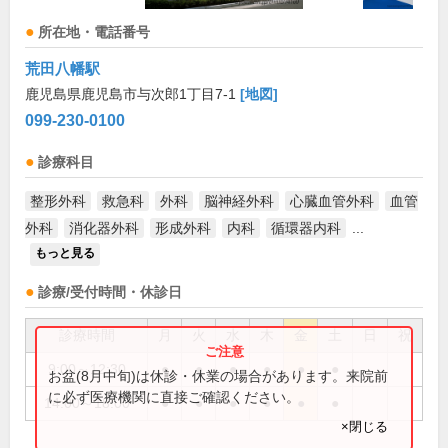
所在地・電話番号
荒田八幡駅
鹿児島県鹿児島市与次郎1丁目7-1
[地図]
099-230-0100
診療科目
整形外科
救急科
外科
脳神経外科
心臓血管外科
血管
外科
消化器外科
形成外科
内科
循環器内科
...
もっと見る
診療/受付時間・休診日
診療時間
月
火
水
木
金
土
日
祝
9:00～12:30
●
●
●
●
●
●
お盆(8月中旬)は休診・休業の場合があります。来院前
に必ず医療機関に直接ご確認ください。
14:00～18:00
●
●
●
●
●
●
×閉じる