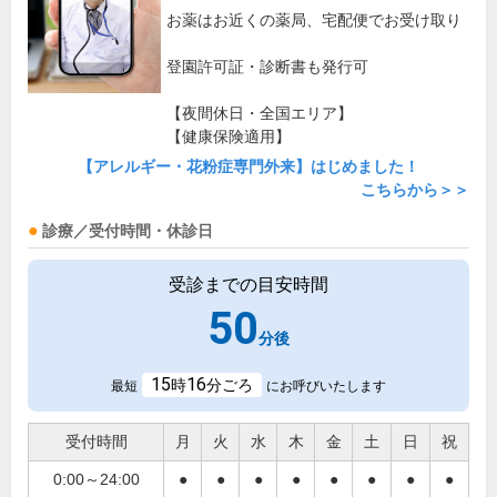
お薬はお近くの薬局、宅配便でお受け取り
登園許可証・診断書も発行可
【夜間休日・全国エリア】
【健康保険適用】
【アレルギー・花粉症専門外来】はじめました！
こちらから＞＞
診療／受付時間・休診日
受診までの目安時間
50
分後
15
16
時
分ごろ
最短
にお呼びいたします
受付時間
月
火
水
木
金
土
日
祝
0:00～24:00
●
●
●
●
●
●
●
●