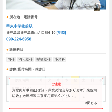
所在地・電話番号
甲東中学校前駅
鹿児島県鹿児島市山之口町6-10
[地図]
099-224-6958
診療科目
内科
消化器科
呼吸器科
小児科
診療/受付時間・休診日
診療時間
月
火
水
木
金
土
日
祝
9:00～12:30
●
●
●
●
●
●
お盆(8月中旬)は休診・休業の場合があります。来院前
に必ず医療機関に直接ご確認ください。
16:30～18:00
●
●
●
●
●
×閉じる