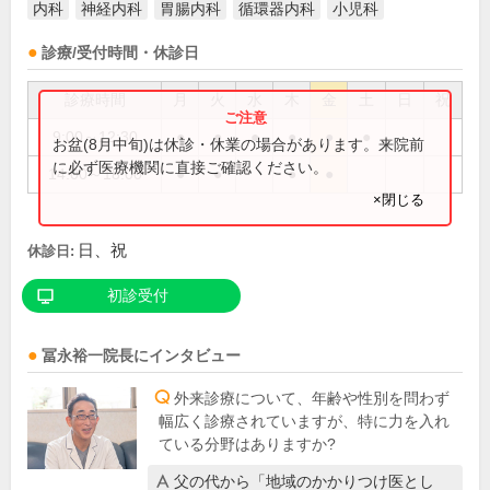
内科
神経内科
胃腸内科
循環器内科
小児科
診療/受付時間・休診日
診療時間
月
火
水
木
金
土
日
祝
9:00～12:30
●
●
●
●
●
●
お盆(8月中旬)は休診・休業の場合があります。来院前
に必ず医療機関に直接ご確認ください。
14:00～18:00
●
●
●
●
×閉じる
日、祝
休診日:
初診受付
冨永裕一
院長
にインタビュー
外来診療について、年齢や性別を問わず
幅広く診療されていますが、特に力を入れ
ている分野はありますか?
父の代から「地域のかかりつけ医とし