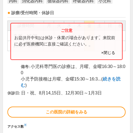
内科
消化器内科
循環器内科
呼吸器内科
小児科
診療/受付時間・休診日
診療時間
月
火
水
木
金
土
日
祝
8:45～12:00
●
●
●
●
●
●
お盆(8月中旬)は休診・休業の場合があります。来院前
に必ず医療機関に直接ご確認ください。
15:00～18:00
●
●
●
●
●
×閉じる
小児科専門医の診療は、月曜、金曜16:30～18:0
備考:
0
小児予防接種は月曜、金曜15:30～16:3...(
続きを読
む
)
日・祝、8月14,15日、12月30日～1月3日
休診日:
この医院の詳細をみる
※
アクセス数