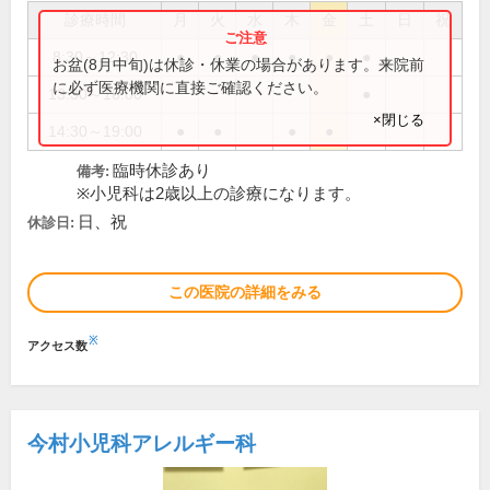
診療時間
月
火
水
木
金
土
日
祝
8:30～12:30
●
●
●
●
●
●
お盆(8月中旬)は休診・休業の場合があります。来院前
に必ず医療機関に直接ご確認ください。
13:30～16:00
●
×閉じる
14:30～19:00
●
●
●
●
臨時休診あり
備考:
※小児科は2歳以上の診療になります。
日、祝
休診日:
この医院の詳細をみる
※
アクセス数
今村小児科アレルギー科