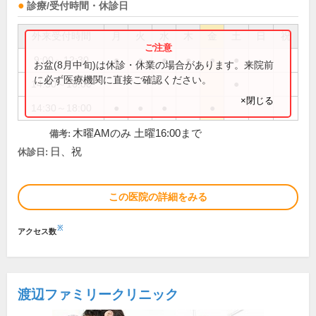
診療/受付時間・休診日
外来受付時間
月
火
水
木
金
土
日
祝
9:00～12:30
●
●
●
●
●
●
お盆(8月中旬)は休診・休業の場合があります。来院前
に必ず医療機関に直接ご確認ください。
14:30～16:00
●
×閉じる
14:30～18:00
●
●
●
●
木曜AMのみ 土曜16:00まで
備考:
日、祝
休診日:
この医院の詳細をみる
※
アクセス数
渡辺ファミリークリニック