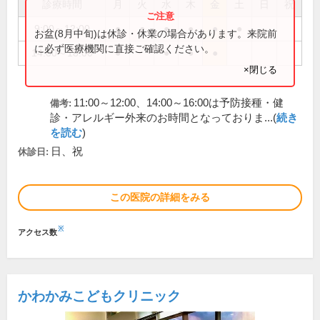
診療時間
月
火
水
木
金
土
日
祝
9:00～12:00
●
●
●
●
●
●
お盆(8月中旬)は休診・休業の場合があります。来院前
に必ず医療機関に直接ご確認ください。
14:00～18:00
●
●
●
●
×閉じる
11:00～12:00、14:00～16:00は予防接種・健
備考:
診・アレルギー外来のお時間となっておりま...(
続き
を読む
)
日、祝
休診日:
この医院の詳細をみる
※
アクセス数
かわかみこどもクリニック