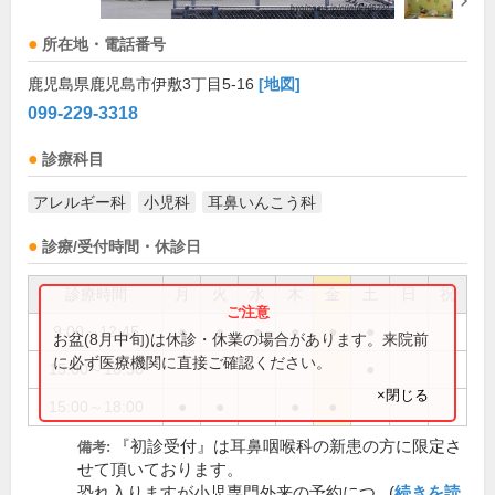
所在地・電話番号
鹿児島県鹿児島市伊敷3丁目5-16
[地図]
099-229-3318
診療科目
アレルギー科
小児科
耳鼻いんこう科
診療/受付時間・休診日
診療時間
月
火
水
木
金
土
日
祝
9:00～12:45
●
●
●
●
●
●
お盆(8月中旬)は休診・休業の場合があります。来院前
に必ず医療機関に直接ご確認ください。
15:00～16:30
●
×閉じる
15:00～18:00
●
●
●
●
『初診受付』は耳鼻咽喉科の新患の方に限定さ
備考:
せて頂いております。
恐れ入りますが小児専門外来の予約につ...(
続きを読