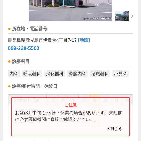
所在地・電話番号
鹿児島県鹿児島市伊敷台4丁目7-17
[地図]
099-228-5500
診療科目
内科
呼吸器科
消化器科
腎臓内科
循環器科
小児科
診療/受付時間・休診日
外来受付時間
月
火
水
木
金
土
日
祝
9:00～13:00
●
●
●
●
●
●
お盆(8月中旬)は休診・休業の場合があります。来院前
に必ず医療機関に直接ご確認ください。
14:30～18:00
●
●
●
●
×閉じる