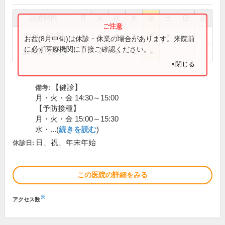
診療時間
月
火
水
木
金
土
日
祝
9:00～12:30
●
●
●
●
●
●
お盆(8月中旬)は休診・休業の場合があります。来院前
に必ず医療機関に直接ご確認ください。
14:30～18:00
●
●
●
●
●
×閉じる
【健診】
備考:
月・火・金 14:30～15:00
【予防接種】
月・火・金 15:00～15:30
水・...(
続きを読む
)
日、祝、年末年始
休診日:
この医院の詳細をみる
※
アクセス数