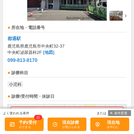
所在地・電話番号
都通駅
鹿児島県鹿児島市中央町32-37
中央町泌尿器科2F
[地図]
099-813-8170
診療科目
小児科
診療/受付時間・休診日
診療時間
月
火
水
木
金
土
日
祝
条件変更
11
9:00～12:00
●
●
●
●
●
お盆(8月中旬)は休診・休業の場合があります。来院前
予約/受付
現在診療
現在地
に必ず医療機関に直接ご確認ください。
17:00～18:00
●
●
●
●