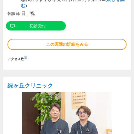
む
)
日、祝
休診日:
初診受付
この医院の詳細をみる
※
アクセス数
緑ヶ丘クリニック