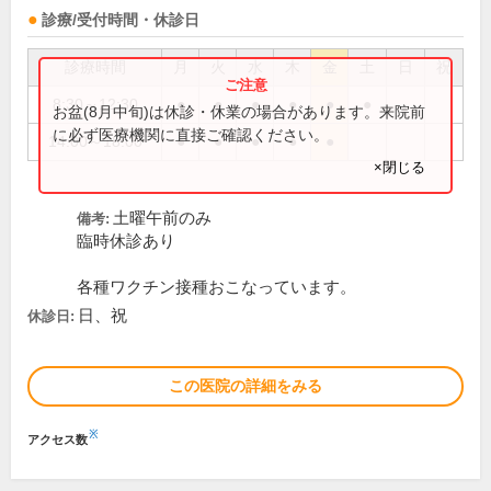
診療/受付時間・休診日
診療時間
月
火
水
木
金
土
日
祝
8:30～12:30
●
●
●
●
●
●
お盆(8月中旬)は休診・休業の場合があります。来院前
に必ず医療機関に直接ご確認ください。
14:00～18:00
●
●
●
●
●
×閉じる
土曜午前のみ
備考:
臨時休診あり
各種ワクチン接種おこなっています。
日、祝
休診日:
この医院の詳細をみる
※
アクセス数