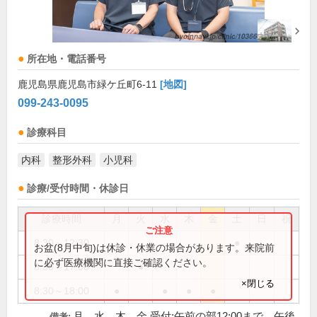
所在地・電話番号
鹿児島県鹿児島市緑ケ丘町6-11
[地図]
099-243-0095
診療科目
内科
整形外科
小児科
診療/受付時間・休診日
診療時間
月
火
水
木
金
土
日
祝
8:30～12:30
●
お盆(8月中旬)は休診・休業の場合があります。来院前
に必ず医療機関に直接ご確認ください。
8:30～17:00
●
×閉じる
8:30～18:00
●
●
●
●
月、水、木、金 受付:午前の部12:00まで、午後
備考: