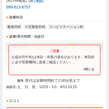
DELPHI鴨池1 1階
[地図]
099-813-8757
診療科目
整形外科
小児整形外科
リハビリテーション科
診療/受付時間・休診日
診療時間
月
火
水
木
金
土
日
祝
9:00～13:00
●
●
●
●
●
●
お盆(8月中旬)は休診・休業の場合があります。来院前
に必ず医療機関に直接ご確認ください。
14:00～18:00
●
●
●
●
×閉じる
受付は診療時間終了の30分前まで
備考:
土、日、祝、12/29～1/3、8/13,14,15
休診日:
口コミ