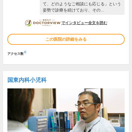
て、どのようなご相談にも応じる」という
姿勢で診療を続けており、その…
DOCTORVIEW
でインタビュー全文を読む
この医院の詳細をみる
※
アクセス数
国東内科小児科