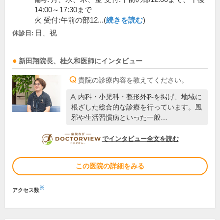
14:00～17:30まで
火 受付:午前の部12...(
続きを読む
)
日、祝
休診日:
新田翔
院長
、
桂久和
医師
にインタビュー
貴院の診療内容を教えてください。
内科・小児科・整形外科を掲げ、地域に
根ざした総合的な診療を行っています。風
邪や生活習慣病といった一般…
DOCTORVIEW
でインタビュー全文を読む
この医院の詳細をみる
※
アクセス数