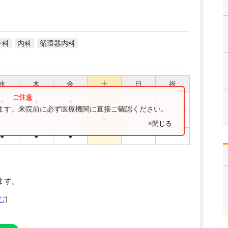
チ科
内科
循環器内科
水
木
金
土
日
祝
●
●
●
ります。来院前に必ず医療機関に直接ご確認ください。
●
×閉じる
●
●
●
ます。
む
)