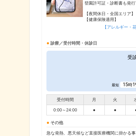
登園許可証・診断書も発行
【夜間休日・全国エリア】
【健康保険適用】
【アレルギー・
診療／受付時間・休診日
受
15
1
時
最短
受付時間
月
火
0:00～24:00
●
●
その他
急な発熱、悪天候など直接医療機関に掛かる事