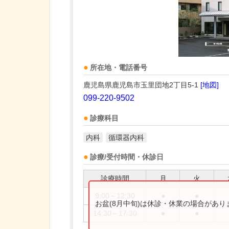
所在地・電話番号
鹿児島県鹿児島市玉里団地2丁目5-1
[地図]
099-220-9502
診療科目
内科
循環器内科
診療/受付時間・休診日
診療時間
月
火
9:00～12:30
●
●
お盆(8月中旬)は休診・休業の場合があ
14:30～17:30
●
●