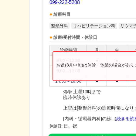
099-222-5208
診療科目
整形外科
リハビリテーション科
リウマ
診療/受付時間・休診日
診療時間
月
火
9:00～12:30
●
●
お盆(8月中旬)は休診・休業の場合があ
9:00～13:00
14:30～18:00
●
●
土曜13時まで
備考:
臨時休診あり
上記は[整形外科]の診療時間になり
[内科・循環器内科]の診...(
続きを読
日、祝
休診日: