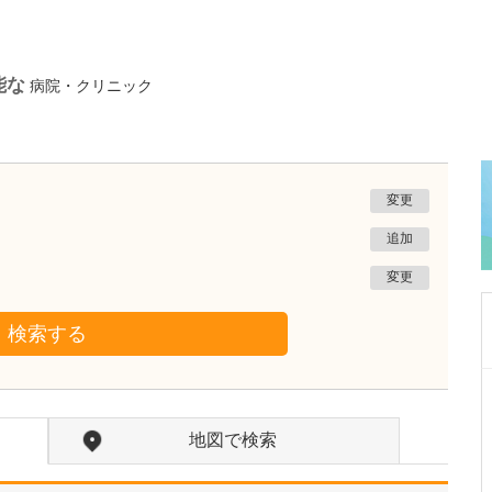
能な
病院・クリニック
変更
追加
変更
検索する
広島県広島市中区
紙屋町やなせ皮ふ科クリニック
地図で検索
栁瀬 哲至
院長
取材記事
先生が日々の診療で心がけていることを教えて