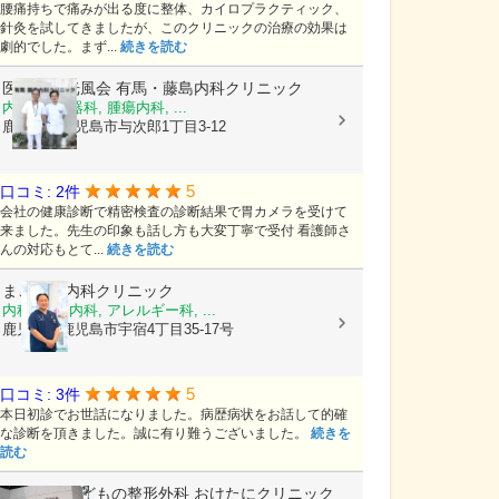
腰痛持ちで痛みが出る度に整体、カイロプラクティック、
針灸を試してきましたが、このクリニックの治療の効果は
劇的でした。まず...
続きを読む
医療法人光風会
有馬・藤島内科クリニック
内科, 消化器科, 腫瘍内科, ...
鹿児島県鹿児島市与次郎1丁目3-12
5
口コミ: 2件
会社の健康診断で精密検査の診断結果で胃カメラを受けて
来ました。先生の印象も話し方も大変丁寧で受付 看護師さ
んの対応もとて...
続きを読む
まごころ内科クリニック
内科, 神経内科, アレルギー科, ...
鹿児島県鹿児島市宇宿4丁目35-17号
5
口コミ: 3件
本日初診でお世話になりました。病歴病状をお話して的確
な診断を頂きました。誠に有り難うございました。
続きを
読む
おとなとこどもの整形外科 おけたにクリニック