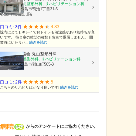
整形外科, 小児整形外科, リハビリテーション科
鹿児島県鹿児島市鴨池1丁目31-6
DELPHI鴨池1 1階
4.33
口コミ: 3件
院内はとてもキレイでおトイレも清潔感があり気持ちが良
いです。 待合室の雑誌の種類も豊富で退屈しません。 開
業時にいたリハ...
続きを読む
医療法人恵信会
丸山整形外科
リウマチ科, 整形外科, リハビリテーション科
鹿児島県鹿児島市郡山町505-3
5
口コミ: 2件
こちらのリハビリはかなり良いです!
続きを読む
病院なび
からのアンケートにご協力ください。