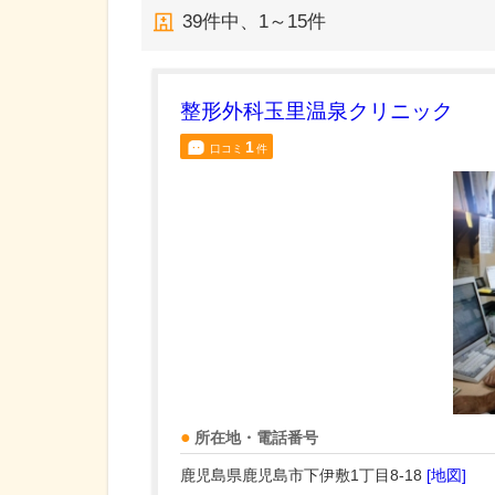
39
件中、
1～15件
整形外科玉里温泉クリニック
1
口コミ
件
所在地・電話番号
鹿児島県鹿児島市下伊敷1丁目8-18
[地図]