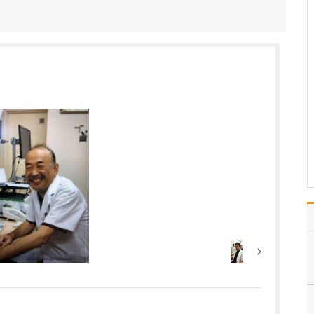
ください。
「すべての患者さんを笑
顔にすること」をモット
ーに、患者さんの症状が
少しでも早くよくなり、
喜んでいただける医療の
提供を目指しています。
皮膚疾患は痛みやかゆみ
に加え、見た目が気にな
る疾患も多く、患者さん
は…
>>記事全文を読む