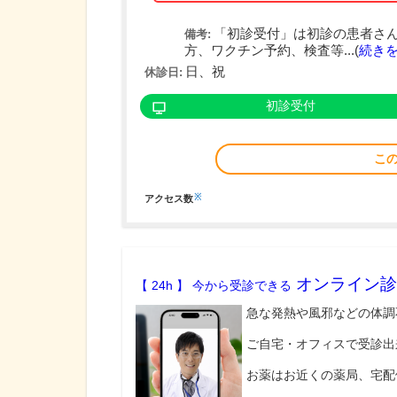
「初診受付」は初診の患者さ
備考:
方、ワクチン予約、検査等...(
続き
日、祝
休診日:
初診受付
こ
※
アクセス数
オンライン診
【 24h 】 今から受診できる
急な発熱や風邪などの体調
ご自宅・オフィスで受診出
お薬はお近くの薬局、宅配