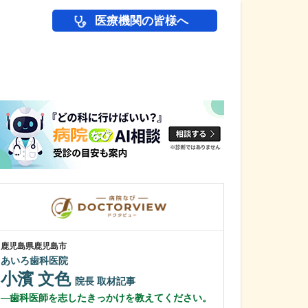
医療機関の皆様へ
医師(ドクター)の
鹿児島県鹿児島市
鹿児島県鹿児島市
あいろ歯科医院
緑ヶ丘クリニッ
新田 翔
小濱 文色
院長
院長
取材記事
桂 久和
歯科医師を志したきっかけを教えてください。
医師