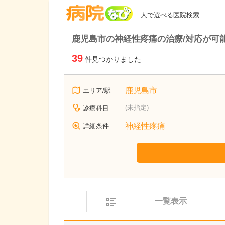
病院なび
人で選べる医院検索
鹿児島市の神経性疼痛の治療/対応が可
39
件見つかりました
鹿児島市
エリア/駅
(未指定)
診療科目
神経性疼痛
詳細条件
一覧表示