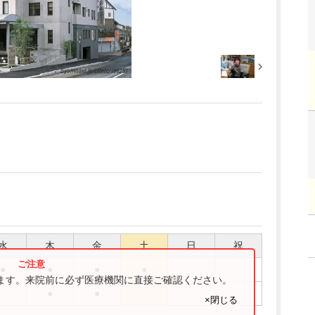
水
木
金
土
日
祝
●
●
●
●
ります。来院前に必ず医療機関に直接ご確認ください。
●
●
×閉じる