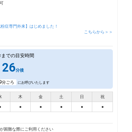
可
花粉症専門外来】はじめました！
こちらから＞＞
診までの目安時間
26
分後
9
分ごろ
にお呼びいたします
水
木
金
土
日
祝
●
●
●
●
●
●
が困難な際にご利用ください