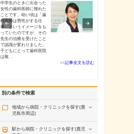
中学生のときに出会った
貴院の診療内容
女性の歯科医師に憧れた
内科・小児科・
ことです。幼い頃は「歯
を掲げ、地域に
科医師は男性がする仕
総合的な診療を
事」というイメージをも
ます。風邪や生
っていたのですが、その
といった一般内
先生の治療を受けたこと
から、外傷や関
で認識が変わりました。
の痛みなどの整
子どもにとって歯科医院
な症状まで幅広
は敬…
ており、お子さ
>>記事全文を読む
高…
別の条件で検索
地域から病院・クリニックを探す(鹿
児島市周辺)
駅から病院・クリニックを探す(鹿児