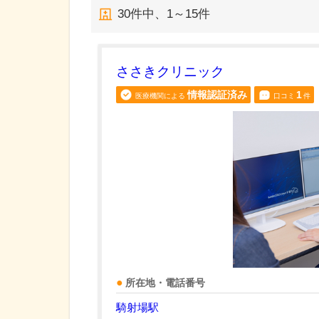
30
件中、
1～15件
ささきクリニック
情報認証済み
1
医療機関による
口コミ
件
所在地・電話番号
騎射場駅