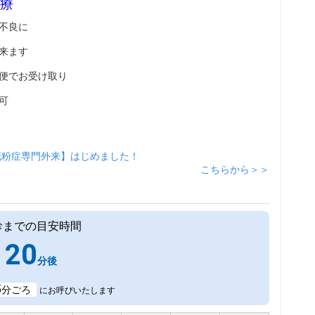
療
不良に
来ます
便でお受け取り
可
花粉症専門外来】はじめました！
こちらから＞＞
診までの目安時間
20
分後
5
分ごろ
にお呼びいたします