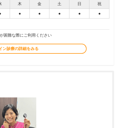
水
木
金
土
日
祝
●
●
●
●
●
●
が困難な際にご利用ください
イン診療の詳細をみる