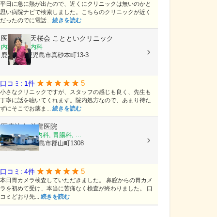
平日に急に熱が出たので、近くにクリニックは無いのかと
思い病院ナビで検索しました。こちらのクリニックが近く
だったのでに電話...
続きを読む
医療法人 天桜会
ことといクリニック
内科, 血液内科
鹿児島県鹿児島市真砂本町13-3
5
口コミ: 1件
小さなクリニックですが、スタッフの感じも良く、先生も
丁寧に話を聴いてくれます。院内処方なので、あまり待た
ずにそこでお薬ま...
続きを読む
医療法人
前畠医院
内科, 消化器内科, 胃腸科, ...
鹿児島県鹿児島市郡山町1308
5
口コミ: 4件
本日胃カメラ検査していただきました。 鼻腔からの胃カメ
ラを初めて受け、本当に苦痛なく検査が終わりました。 口
コミどおり先...
続きを読む