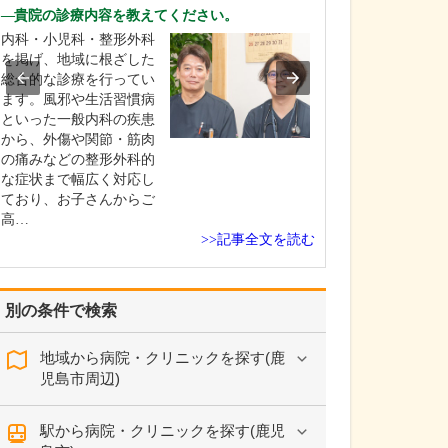
診療されていま
貴院の診療内容を教えてください。
ありますか?
内科・小児科・整形外科
父の代から「地
を掲げ、地域に根ざした
りつけ医として
総合的な診療を行ってい
うなご相談にも
ます。風邪や生活習慣病
という姿勢で診
といった一般内科の疾患
ており、その思
から、外傷や関節・筋肉
も変わっていま
の痛みなどの整形外科的
の専門にかかわ
な症状まで幅広く対応し
なかの不調や貧
ており、お子さんからご
期障害による不
高…
ど…
>>記事全文を読む
別の条件で検索
地域から病院・クリニックを探す(鹿
児島市周辺)
駅から病院・クリニックを探す(鹿児