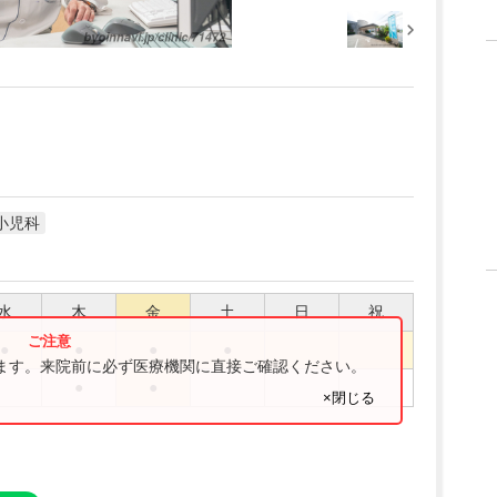
小児科
水
木
金
土
日
祝
●
●
●
●
ります。来院前に必ず医療機関に直接ご確認ください。
●
●
×閉じる