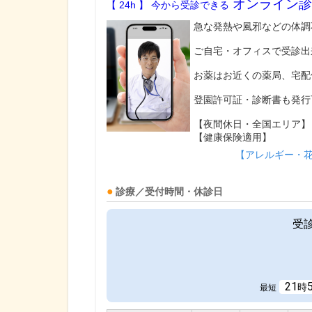
オンライン診
【 24h 】 今から受診できる
急な発熱や風邪などの体調
ご自宅・オフィスで受診出
お薬はお近くの薬局、宅配
登園許可証・診断書も発行
【夜間休日・全国エリア】
【健康保険適用】
【アレルギー・
診療／受付時間・休診日
受
21
時
最短