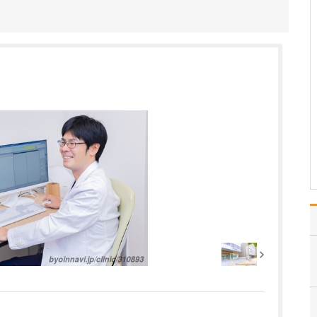
中学生のときに出会った
女性の歯科医師に憧れた
ことです。幼い頃は「歯
科医師は男性がする仕
事」というイメージをも
っていたのですが、その
先生の治療を受けたこと
で認識が変わりました。
子どもにとって歯科医院
は敬…
>>記事全文を読む