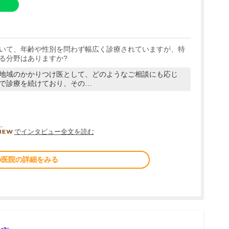
いて、年齢や性別を問わず幅広く診療されていますが、特
る分野はありますか?
地域のかかりつけ医として、どのようなご相談にも応じ
で診療を続けており、その…
DOCTORVIEW
でインタビュー全文を読む
の医院の詳細をみる