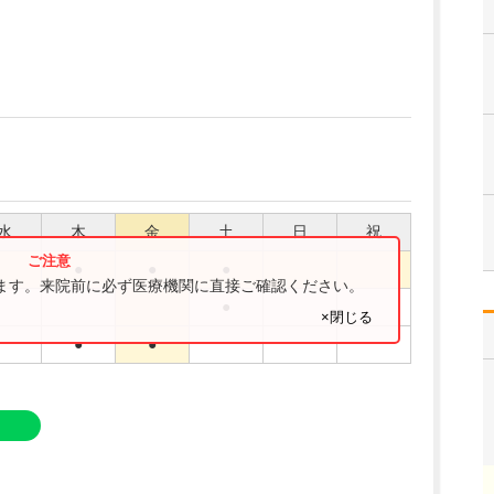
水
木
金
土
日
祝
●
●
●
ります。来院前に必ず医療機関に直接ご確認ください。
●
×閉じる
●
●