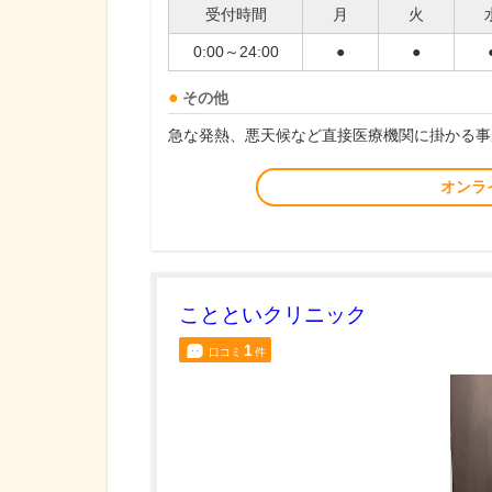
受付時間
月
火
0:00～24:00
●
●
その他
急な発熱、悪天候など直接医療機関に掛かる事
オンラ
ことといクリニック
1
口コミ
件