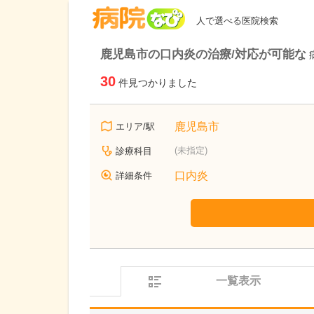
病院なび
人で選べる医院検索
鹿児島市の口内炎の治療/対応が可能な
30
件見つかりました
鹿児島市
エリア/駅
(未指定)
診療科目
口内炎
詳細条件
一覧表示