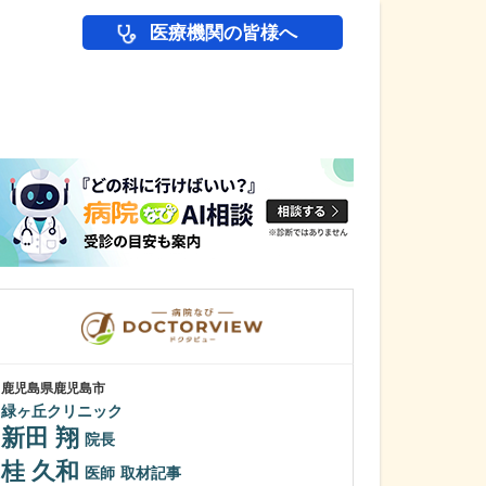
医療機関の皆様へ
医師(ドクター)の
鹿児島県鹿児島市
鹿児島県鹿児島市
緑ヶ丘クリニック
冨永内科
新田 翔
冨永 裕一
院長
桂 久和
外来診療につい
医師
取材記事