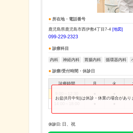
所在地・電話番号
鹿児島県鹿児島市西伊敷4丁目7-4
[地図]
099-229-2323
診療科目
内科
神経内科
胃腸内科
循環器内科
診療/受付時間・休診日
診療時間
月
火
9:00～12:30
●
●
お盆(8月中旬)は休診・休業の場合があ
14:00～18:00
●
●
日、祝
休診日: