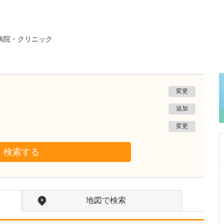
病院・クリニック
変更
追加
変更
検索する
鹿児島県鹿児島市
あいろ歯科医院
地図で検索
小濱 文色
院長
取材記事
歯科医師を志したきっかけを教えてください。