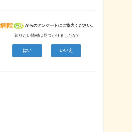
病院なび
からのアンケートにご協力ください。
知りたい情報は見つかりましたか?
はい
いいえ