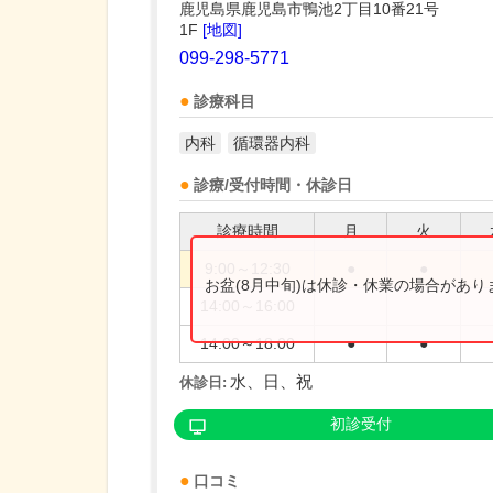
鹿児島県鹿児島市鴨池2丁目10番21号
1F
[地図]
099-298-5771
診療科目
内科
循環器内科
診療/受付時間・休診日
診療時間
月
火
9:00～12:30
●
●
お盆(8月中旬)は休診・休業の場合があ
14:00～16:00
14:00～18:00
●
●
水、日、祝
休診日:
初診受付
口コミ