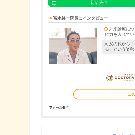
初診受付
冨永裕一
院長
にインタビュー
外来診療につ
に力を入れてい
父の代から「
る」という姿勢
こ
※
アクセス数