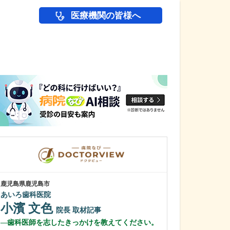
医療機関の皆様へ
医師(ドクター)の
鹿児島県鹿児島市
鹿児島県鹿児島市
あいろ歯科医院
冨永内科
小濱 文色
冨永 裕一
院長
取材記事
歯科医師を志したきっかけを教えてください。
外来診療につい