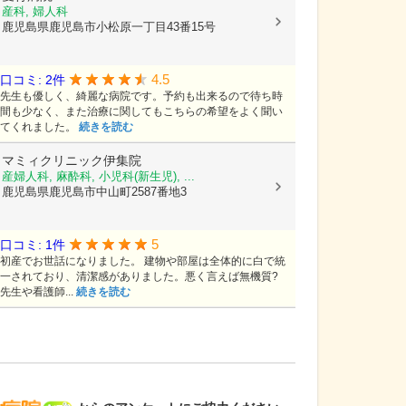
産科, 婦人科
鹿児島県鹿児島市小松原一丁目43番15号
4.5
口コミ: 2件
先生も優しく、綺麗な病院です。予約も出来るので待ち時
間も少なく、また治療に関してもこちらの希望をよく聞い
てくれました。
続きを読む
マミィクリニック伊集院
産婦人科, 麻酔科, 小児科(新生児), ...
鹿児島県鹿児島市中山町2587番地3
5
口コミ: 1件
初産でお世話になりました。 建物や部屋は全体的に白で統
一されており、清潔感がありました。悪く言えば無機質?
先生や看護師...
続きを読む