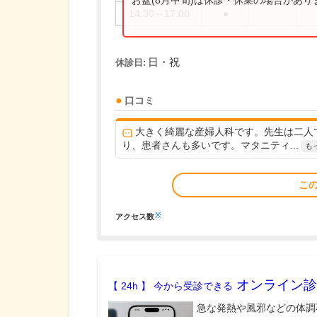
お盆(8月中旬)は休診・休業の場合があ
14:30～17:00
●
日・祝
休診日:
口コミ
大きく綺麗な産婦人科です。先生は二人
り、患者さんも多いです。マタニティ...
も
こ
※
アクセス数
オンライン診
【 24h 】 今から受診できる
急な発熱や風邪などの体調