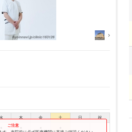
水
木
金
土
日
祝
●
●
●
●