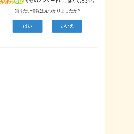
病院なび
からのアンケートにご協力ください。
知りたい情報は見つかりましたか?
はい
いいえ