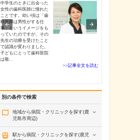
診療されていま
中学生のときに出会った
ありますか?
女性の歯科医師に憧れた
父の代から「地
ことです。幼い頃は「歯
りつけ医として
科医師は男性がする仕
うなご相談にも
事」というイメージをも
という姿勢で診
っていたのですが、その
ており、その思
先生の治療を受けたこと
も変わっていま
で認識が変わりました。
の専門にかかわ
子どもにとって歯科医院
なかの不調や貧
は敬…
期障害による不
>>記事全文を読む
ど…
別の条件で検索
地域から病院・クリニックを探す(鹿
児島市周辺)
駅から病院・クリニックを探す(鹿児