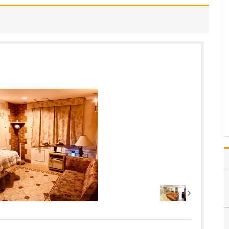
ですね。
「どんな病気やケガも拒
まずに年中無休で診る」
という初代理事長のポリ
シーを受け継ぎ、「急に
手が動かなくなった」
「頬が腫れて痛い」とい
った当院では専門外の患
者さんも応急的に診療
し、速やかに近隣の専門
医をご…
>>記事全文を読む