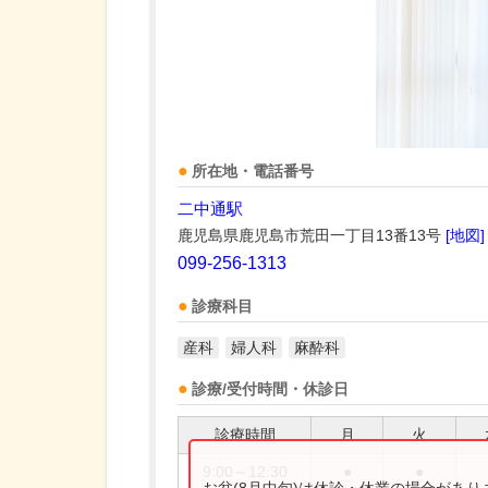
所在地・電話番号
二中通駅
鹿児島県鹿児島市荒田一丁目13番13号
[地図]
099-256-1313
診療科目
産科
婦人科
麻酔科
診療/受付時間・休診日
診療時間
月
火
9:00～12:30
●
●