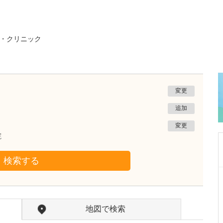
・クリニック
変更
追加
変更
院
検索する
鹿児島県鹿児島市
植村病院
川名 英世
院長
取材記事
地図で検索
貴院は地域の「駆け込み寺」のような存在なの