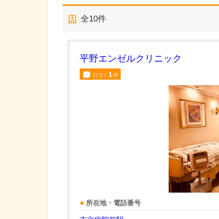
全
10
件
平野エンゼルクリニック
1
口コミ
件
所在地・電話番号