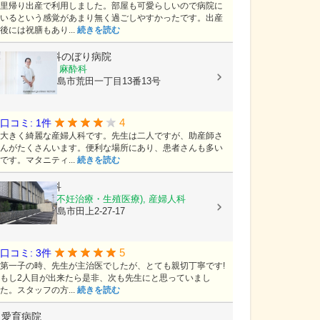
里帰り出産で利用しました。部屋も可愛らしいので病院に
いるという感覚があまり無く過ごしやすかったです。出産
後には祝膳もあり...
続きを読む
産科・婦人科のぼり病院
産科, 婦人科, 麻酔科
鹿児島県鹿児島市荒田一丁目13番13号
4
口コミ: 1件
大きく綺麗な産婦人科です。先生は二人ですが、助産師さ
んがたくさんいます。便利な場所にあり、患者さんも多い
です。マタニティ...
続きを読む
徳永産婦人科
産科, 婦人科(不妊治療・生殖医療), 産婦人科
鹿児島県鹿児島市田上2-27-17
5
口コミ: 3件
第一子の時、先生が主治医でしたが、とても親切丁寧です!
もし2人目が出来たら是非、次も先生にと思っていまし
た。スタッフの方...
続きを読む
愛育病院