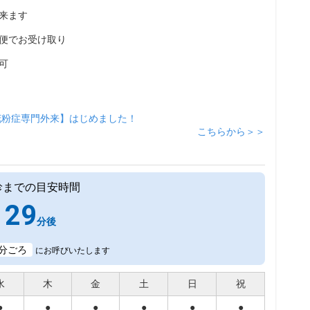
来ます
便でお受け取り
可
花粉症専門外来】はじめました！
こちらから＞＞
診までの目安時間
29
分後
分ごろ
にお呼びいたします
水
木
金
土
日
祝
●
●
●
●
●
●