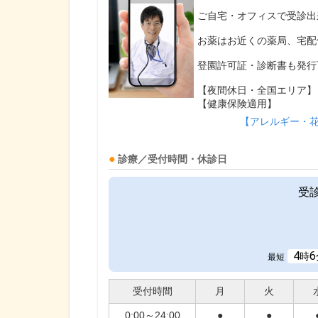
ご自宅・オフィスで受診出
お薬はお近くの薬局、宅配
登園許可証・診断書も発行
【夜間休日・全国エリア】
【健康保険適用】
【アレルギー・
診療／受付時間・休診日
受
4
6
時
最短
受付時間
月
火
0:00～24:00
●
●