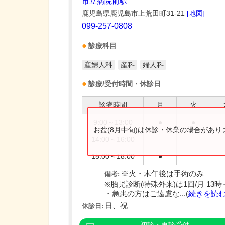
市立病院前駅
鹿児島県鹿児島市上荒田町31-21
[地図]
099-257-0808
診療科目
産婦人科
産科
婦人科
診療/受付時間・休診日
診療時間
月
火
9:00～13:00
●
●
お盆(8月中旬)は休診・休業の場合があ
14:00～16:00
15:00～18:00
●
※火・木午後は手術のみ
備考:
※胎児診断(特殊外来)は1回/月 13
・急患の方はご遠慮な...(
続きを読
日、祝
休診日: