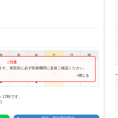
水
木
金
土
日
祝
●
●
●
●
ります。来院前に必ず医療機関に直接ご確認ください。
●
×閉じる
●
●
時～17時です。
む
)