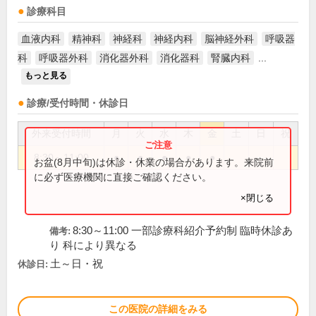
診療科目
血液内科
精神科
神経科
神経内科
脳神経外科
呼吸器
科
呼吸器外科
消化器外科
消化器科
腎臓内科
...
もっと見る
診療/受付時間・休診日
外来受付時間
月
火
水
木
金
土
日
祝
8:30～11:00
●
●
●
●
●
お盆(8月中旬)は休診・休業の場合があります。来院前
に必ず医療機関に直接ご確認ください。
×閉じる
8:30～11:00 一部診療科紹介予約制 臨時休診あ
備考:
り 科により異なる
土～日・祝
休診日:
この医院の詳細をみる