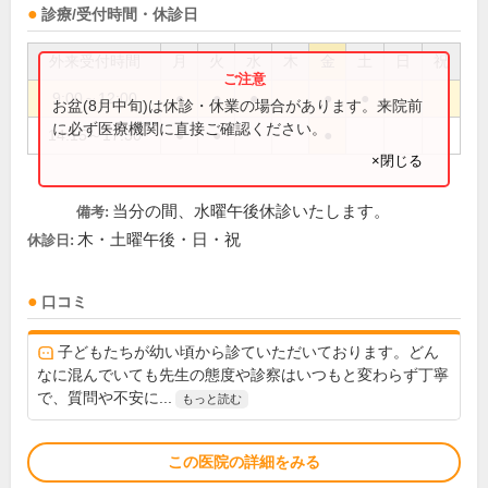
診療/受付時間・休診日
外来受付時間
月
火
水
木
金
土
日
祝
9:00～12:00
●
●
●
●
●
お盆(8月中旬)は休診・休業の場合があります。来院前
に必ず医療機関に直接ご確認ください。
14:15～17:30
●
●
●
×閉じる
当分の間、水曜午後休診いたします。
備考:
木・土曜午後・日・祝
休診日:
口コミ
子どもたちが幼い頃から診ていただいております。どん
なに混んでいても先生の態度や診察はいつもと変わらず丁寧
で、質問や不安に...
もっと読む
この医院の詳細をみる