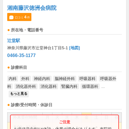
湘南藤沢徳洲会病院
4
口コミ
件
所在地・電話番号
辻堂駅
神奈川県藤沢市辻堂神台1丁目5-1
[地図]
0466-35-1177
診療科目
内科
外科
神経内科
脳神経外科
呼吸器科
呼吸器外
科
消化器外科
消化器科
腎臓内科
循環器科
...
もっと見る
診療/受付時間・休診日
外来受付時間
月
火
水
木
金
土
日
祝
8:00～12:00
●
●
●
●
●
●
お盆(8月中旬)は休診・休業の場合があります。来院前