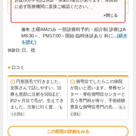
に必ず医療機関に直接ご確認ください。
17:00～18:30
●
●
●
●
●
×閉じる
土曜AMのみ 一部診療科予約・紹介制 診療はA
備考:
M8:30～、PM17:00～開始 臨時休診あり 科に...(
続き
を読む
)
日、祝
休診日:
口コミ
円形脱毛で行きました。
側弯症でしたらこの病院
女医さんで話しやすい。治
が良いと思います。脊椎セン
療も患部に注射を5回ほど、
ター・脊柱側彎症センターと
約2ヶ月位で毛が、生えてき
言う専門科が有り、手術経験
ました。注射に行く度...
豊富な側彎症専門の先...
も
もっ
っと読む
と読む
この医院の詳細をみる