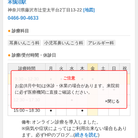
本鵠沼駅
神奈川県藤沢市辻堂太平台2丁目13-22
[地図]
0466-90-4633
診療科目
耳鼻いんこう科
小児耳鼻いんこう科
アレルギー科
診療/受付時間・休診日
診療時間
月
火
水
木
金
土
日
祝
9:30～12:30
●
●
●
●
お盆(8月中旬)は休診・休業の場合があります。来院前
9:30～13:00
●
●
に必ず医療機関に直接ご確認ください。
12:30～17:30
●
×閉じる
15:00～18:30
●
●
オンライン診療を導入しました。
備考:
※病気や症状によってはご利用出来ない場合もあり
ます。必ずHPのブログ...(
続きを読む
)