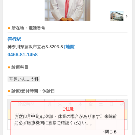
所在地・電話番号
善行駅
神奈川県藤沢市立石3-3203-8
[地図]
0466-81-1458
診療科目
耳鼻いんこう科
診療/受付時間・休診日
診療時間
月
火
水
木
金
土
日
祝
9:00～12:00
●
●
●
●
●
●
お盆(8月中旬)は休診・休業の場合があります。来院前
に必ず医療機関に直接ご確認ください。
15:00～18:00
●
●
●
●
×閉じる