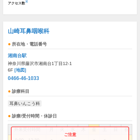
※
アクセス数
山崎耳鼻咽喉科
所在地・電話番号
湘南台駅
神奈川県藤沢市湘南台1丁目12-1
6F
[地図]
0466-46-1033
診療科目
耳鼻いんこう科
診療/受付時間・休診日
外来受付時間
月
火
水
木
金
土
日
祝