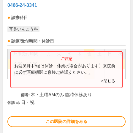
0466-24-3341
診療科目
耳鼻いんこう科
診療/受付時間・休診日
外来受付時間
月
火
水
木
金
土
日
祝
9:00～12:30
●
●
●
●
●
●
お盆(8月中旬)は休診・休業の場合があります。来院前
に必ず医療機関に直接ご確認ください。
15:00～18:30
●
●
●
●
×閉じる
木・土曜AMのみ 臨時休診あり
備考:
日・祝
休診日:
この医院の詳細をみる