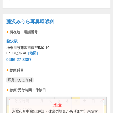
藤沢みうら耳鼻咽喉科
所在地・電話番号
藤沢駅
神奈川県藤沢市藤沢530-10
F.S.Cビル 4F
[地図]
0466-27-3387
診療科目
耳鼻いんこう科
診療/受付時間・休診日
診療時間
月
火
水
木
金
土
日
祝
9:00～12:00
●
●
●
●
●
お盆(8月中旬)は休診・休業の場合があります。来院前