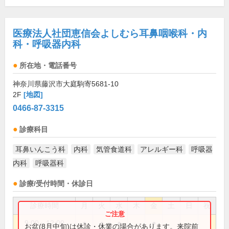
医療法人社団恵信会よしむら耳鼻咽喉科・内
科・呼吸器内科
所在地・電話番号
神奈川県藤沢市大庭駒寄5681-10
2F
[地図]
0466-87-3315
診療科目
耳鼻いんこう科
内科
気管食道科
アレルギー科
呼吸器
内科
呼吸器科
診療/受付時間・休診日
診療時間
月
火
水
木
金
土
日
祝
9:00～12:00
●
●
●
●
お盆(8月中旬)は休診・休業の場合があります。来院前