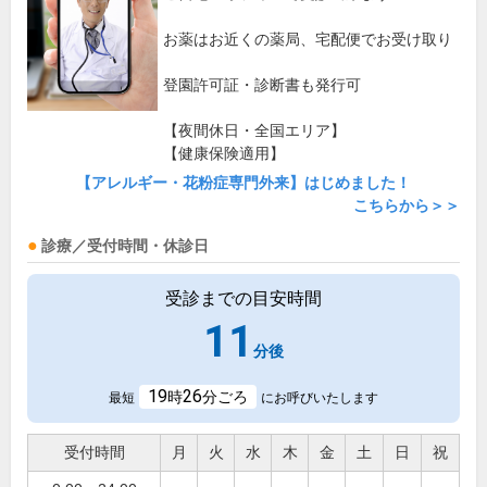
お薬はお近くの薬局、宅配便でお受け取り
登園許可証・診断書も発行可
【夜間休日・全国エリア】
【健康保険適用】
【アレルギー・花粉症専門外来】はじめました！
こちらから＞＞
診療／受付時間・休診日
受診までの目安時間
11
分後
19
26
時
分ごろ
最短
にお呼びいたします
受付時間
月
火
水
木
金
土
日
祝