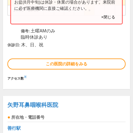
9:00～12:30
●
●
●
●
●
お盆(8月中旬)は休診・休業の場合があります。来院前
に必ず医療機関に直接ご確認ください。
14:30～18:00
●
●
●
●
×閉じる
土曜AMのみ
備考:
臨時休診あり
木、日、祝
休診日:
この医院の詳細をみる
※
アクセス数
矢野耳鼻咽喉科医院
所在地・電話番号
善行駅