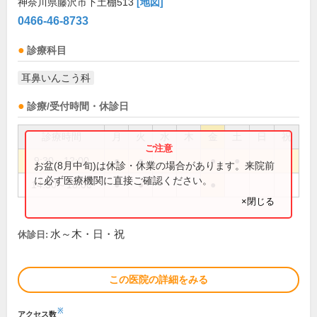
神奈川県藤沢市下土棚513
[地図]
0466-46-8733
診療科目
耳鼻いんこう科
診療/受付時間・休診日
診療時間
月
火
水
木
金
土
日
祝
9:30～12:00
●
●
●
●
お盆(8月中旬)は休診・休業の場合があります。来院前
に必ず医療機関に直接ご確認ください。
14:30～18:00
●
●
●
×閉じる
水～木・日・祝
休診日:
この医院の詳細をみる
※
アクセス数