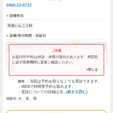
0466-23-8733
診療科目
耳鼻いんこう科
診療/受付時間・休診日
外来受付時間
月
火
水
木
金
土
日
祝
8:40～11:30
●
●
●
●
●
お盆(8月中旬)は休診・休業の場合があります。来院前
に必ず医療機関に直接ご確認ください。
14:40～18:30
●
●
●
×閉じる
・当院は予約を取らなくても受診できます。
備考:
・WEBで時間帯予約も取れます。
・受診についての詳細は当...(
続きを読む
)
火、金、祝
休診日: