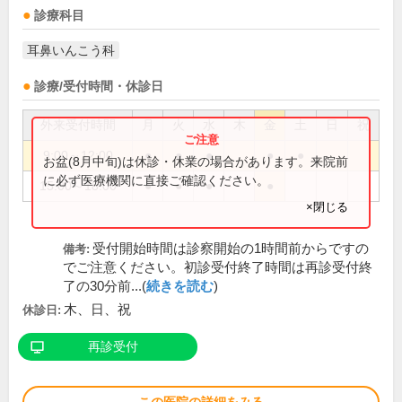
診療科目
耳鼻いんこう科
診療/受付時間・休診日
外来受付時間
月
火
水
木
金
土
日
祝
9:00～12:00
●
●
●
●
●
お盆(8月中旬)は休診・休業の場合があります。来院前
に必ず医療機関に直接ご確認ください。
15:00～18:00
●
●
●
●
×閉じる
受付開始時間は診察開始の1時間前からですの
備考:
でご注意ください。初診受付終了時間は再診受付終
了の30分前...(
続きを読む
)
木、日、祝
休診日:
再診受付