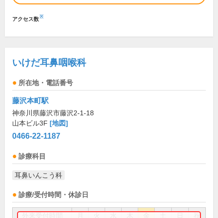
※
アクセス数
いけだ耳鼻咽喉科
所在地・電話番号
藤沢本町駅
神奈川県藤沢市藤沢2-1-18
山本ビル3F
[地図]
0466-22-1187
診療科目
耳鼻いんこう科
診療/受付時間・休診日
外来受付時間
月
火
水
木
金
土
日
祝