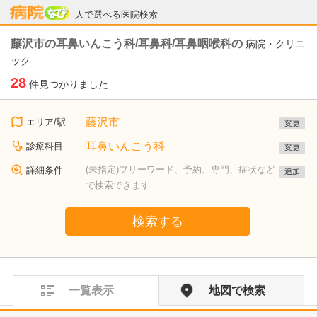
病院なび
人で選べる医院検索
藤沢市の耳鼻いんこう科/耳鼻科/耳鼻咽喉科の
病院・クリニ
ック
28
件見つかりました
藤沢市
エリア/駅
変更
耳鼻いんこう科
診療科目
変更
(未指定)フリーワード、予約、専門、症状など
詳細条件
追加
で検索できます
検索する
一覧表示
地図で検索