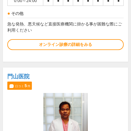
0:00～24:00
●
●
●
●
●
●
●
●
その他
急な発熱、悪天候など直接医療機関に掛かる事が困難な際にご
利用ください
オンライン診療の詳細をみる
門山医院
5
口コミ
件