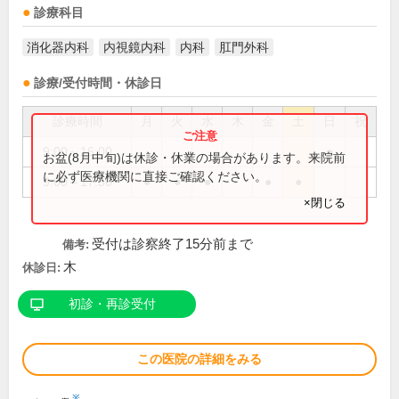
診療科目
消化器内科
内視鏡内科
内科
肛門外科
診療/受付時間・休診日
診療時間
月
火
水
木
金
土
日
祝
9:00～16:00
●
お盆(8月中旬)は休診・休業の場合があります。来院前
に必ず医療機関に直接ご確認ください。
9:00～17:30
●
●
●
●
●
×閉じる
受付は診察終了15分前まで
備考:
木
休診日:
初診・再診受付
この医院の詳細をみる
※