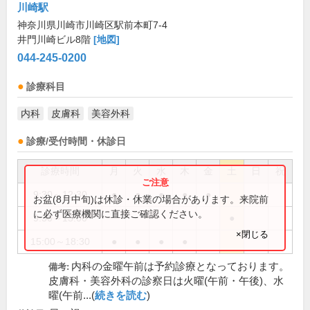
川崎駅
神奈川県川崎市川崎区駅前本町7-4
井門川崎ビル8階
[地図]
044-245-0200
診療科目
内科
皮膚科
美容外科
診療/受付時間・休診日
診療時間
月
火
水
木
金
土
日
祝
9:30～12:30
●
●
●
●
●
お盆(8月中旬)は休診・休業の場合があります。来院前
に必ず医療機関に直接ご確認ください。
9:30～13:00
●
×閉じる
15:00～18:30
●
●
●
●
内科の金曜午前は予約診療となっております。
備考:
皮膚科・美容外科の診察日は火曜(午前・午後)、水
曜(午前...(
続きを読む
)