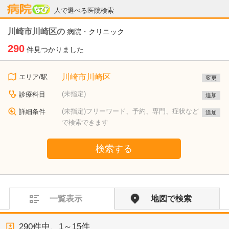
病院なび
人で選べる医院検索
川崎市川崎区の
病院・クリニック
290
件見つかりました
川崎市川崎区
エリア/駅
変更
(未指定)
診療科目
追加
(未指定)フリーワード、予約、専門、症状など
詳細条件
追加
で検索できます
検索する
一覧表示
地図で検索
290
件中、
1～15件