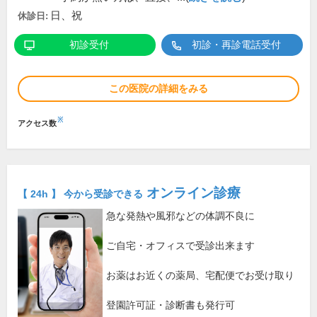
日、祝
休診日:
初診受付
初診・再診電話受付
この医院の詳細をみる
※
アクセス数
オンライン診療
【 24h 】 今から受診できる
急な発熱や風邪などの体調不良に
ご自宅・オフィスで受診出来ます
お薬はお近くの薬局、宅配便でお受け取り
登園許可証・診断書も発行可