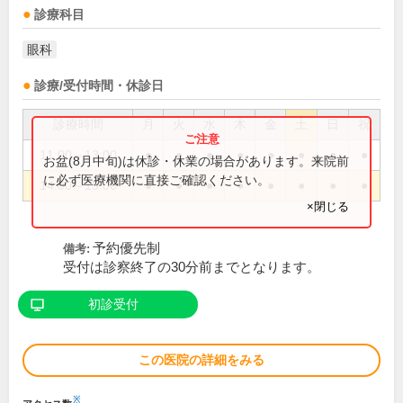
診療科目
眼科
診療/受付時間・休診日
診療時間
月
火
水
木
金
土
日
祝
11:00～13:00
●
●
●
●
●
●
●
●
お盆(8月中旬)は休診・休業の場合があります。来院前
に必ず医療機関に直接ご確認ください。
14:00～19:00
●
●
●
●
●
●
●
●
×閉じる
予約優先制
備考:
受付は診察終了の30分前までとなります。
初診受付
この医院の詳細をみる
※