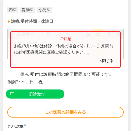
内科
胃腸科
小児科
診療/受付時間・休診日
診療時間
月
火
水
木
金
土
日
祝
9:00～12:00
●
●
●
●
●
お盆(8月中旬)は休診・休業の場合があります。来院前
に必ず医療機関に直接ご確認ください。
15:15～18:15
●
●
●
●
×閉じる
受付は診療時間の終了間際まで可能です。
備考:
木、日、祝
休診日:
初診受付
この医院の詳細をみる
※
アクセス数