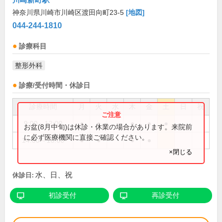
神奈川県川崎市川崎区渡田向町23-5
[地図]
044-244-1810
診療科目
整形外科
診療/受付時間・休診日
診療時間
月
火
水
木
金
土
日
祝
9:00～12:00
●
●
●
●
●
お盆(8月中旬)は休診・休業の場合があります。来院前
に必ず医療機関に直接ご確認ください。
14:00～18:00
●
●
●
●
×閉じる
水、日、祝
休診日:
初診受付
再診受付