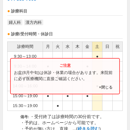
診療科目
婦人科
漢方内科
診療/受付時間・休診日
診療時間
月
火
水
木
金
土
日
祝
9:30～13:00
●
9:30～14:00
●
●
●
お盆(8月中旬)は休診・休業の場合があります。来院前
9:30～14:30
●
●
に必ず医療機関に直接ご確認ください。
14:00～16:00
●
×閉じる
15:00～19:00
●
●
●
15:30～19:00
●
・受付終了は診療時間の30分前です。
備考:
・予約は、ホームページから可能です。
・予約が無い方は、直接、...(
続きを読む
)