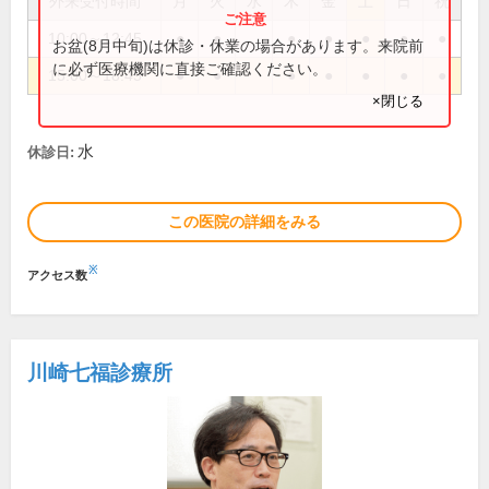
外来受付時間
月
火
水
木
金
土
日
祝
10:00～12:45
●
●
●
●
●
●
●
お盆(8月中旬)は休診・休業の場合があります。来院前
に必ず医療機関に直接ご確認ください。
15:00～18:45
●
●
●
●
●
●
●
×閉じる
水
休診日:
この医院の詳細をみる
※
アクセス数
川崎七福診療所