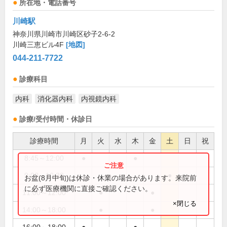
所在地・電話番号
川崎駅
神奈川県川崎市川崎区砂子2-6-2
川崎三恵ビル4F
[地図]
044-211-7722
診療科目
内科
消化器内科
内視鏡内科
診療/受付時間・休診日
診療時間
月
火
水
木
金
土
日
祝
8:45～12:00
●
●
9:00～10:30
●
お盆(8月中旬)は休診・休業の場合があります。来院前
に必ず医療機関に直接ご確認ください。
11:00～12:00
●
●
×閉じる
14:00～18:00
●
●