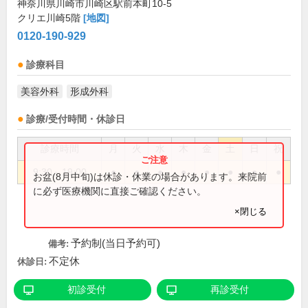
神奈川県川崎市川崎区駅前本町10-5
クリエ川崎5階
[地図]
0120-190-929
診療科目
美容外科
形成外科
診療/受付時間・休診日
診療時間
月
火
水
木
金
土
日
祝
9:30～19:00
●
●
●
●
●
●
●
●
お盆(8月中旬)は休診・休業の場合があります。来院前
に必ず医療機関に直接ご確認ください。
×閉じる
予約制(当日予約可)
備考:
不定休
休診日:
初診受付
再診受付