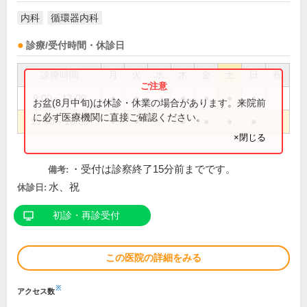
内科
循環器内科
診療/受付時間・休診日
診療時間
月
火
水
木
金
土
日
祝
9:00～13:00
●
●
●
●
●
●
お盆(8月中旬)は休診・休業の場合があります。来院前
に必ず医療機関に直接ご確認ください。
15:00～18:30
●
●
●
●
●
●
×閉じる
・受付は診察終了15分前までです。
備考:
水、祝
休診日:
初診・再診受付
この医院の詳細をみる
※
アクセス数