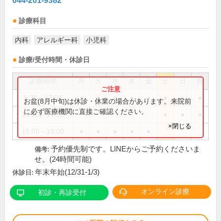
044-201-9382
診療科目
内科
アレルギー科
小児科
診療/受付時間・休診日
診療時間
月
火
水
木
金
土
日
祝
9:30～13:00
●
●
●
●
●
●
●
●
お盆(8月中旬)は休診・休業の場合があります。来院前
に必ず医療機関に直接ご確認ください。
14:30～17:15
●
●
●
×閉じる
15:00～19:00
●
●
●
●
●
予約優先制です。LINEからご予約くださいま
備考:
せ。(24時間可能)
年末年始(12/31-1/3)
休診日:
オンライン診療
初診・再診受付