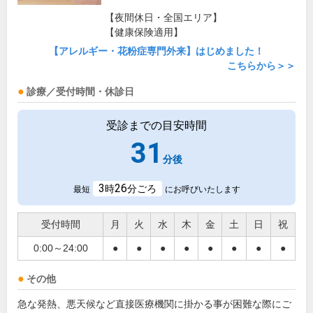
【夜間休日・全国エリア】
【健康保険適用】
【アレルギー・花粉症専門外来】はじめました！
こちらから＞＞
診療／受付時間・休診日
受診までの目安時間
31
分後
3
26
時
分ごろ
最短
にお呼びいたします
受付時間
月
火
水
木
金
土
日
祝
0:00～24:00
●
●
●
●
●
●
●
●
その他
急な発熱、悪天候など直接医療機関に掛かる事が困難な際にご