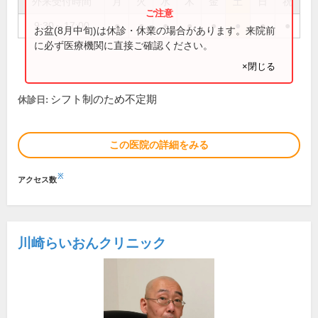
外来受付時間
月
火
水
木
金
土
日
祝
9:30～17:00
●
●
●
●
●
●
●
●
お盆(8月中旬)は休診・休業の場合があります。来院前
に必ず医療機関に直接ご確認ください。
×閉じる
シフト制のため不定期
休診日:
この医院の詳細をみる
※
アクセス数
川崎らいおんクリニック