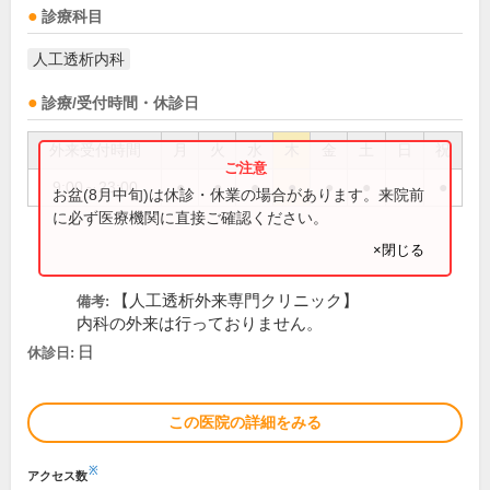
診療科目
人工透析内科
診療/受付時間・休診日
外来受付時間
月
火
水
木
金
土
日
祝
9:00～23:00
●
●
●
●
●
●
●
お盆(8月中旬)は休診・休業の場合があります。来院前
に必ず医療機関に直接ご確認ください。
×閉じる
【人工透析外来専門クリニック】
備考:
内科の外来は行っておりません。
日
休診日:
この医院の詳細をみる
※
アクセス数