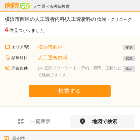
病院なび
人で選べる医院検索
横浜市西区の人工透析内科/人工透析科の
病院・クリニック
4
件見つかりました
横浜市西区
エリア/駅
変更
人工透析内科
診療科目
変更
(未指定)フリーワード、予約、専門、症状など
詳細条件
追加
で検索できます
検索する
一覧表示
地図で検索
全
4
件