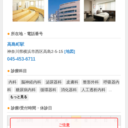
所在地・電話番号
高島町駅
神奈川県横浜市西区高島2-5-15
[地図]
045-453-6711
診療科目
内科
脳神経内科
泌尿器科
皮膚科
整形外科
呼吸器内
科
糖尿病内科
循環器科
消化器科
人工透析内科
...
もっと見る
診療/受付時間・休診日
診療時間
月
火
水
木
金
土
日
祝