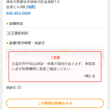
神奈川県横浜市神奈川区金港町7-3
金港ビル3階
[地図]
045-453-2800
診療科目
人工透析内科
診療/受付時間・休診日
診療時間
月
火
水
木
金
土
日
祝
9:00～22:00
●
●
●
●
●
●
●
お盆(8月中旬)は休診・休業の場合があります。来院前
に必ず医療機関に直接ご確認ください。
×閉じる
日
休診日:
この医院の詳細をみる