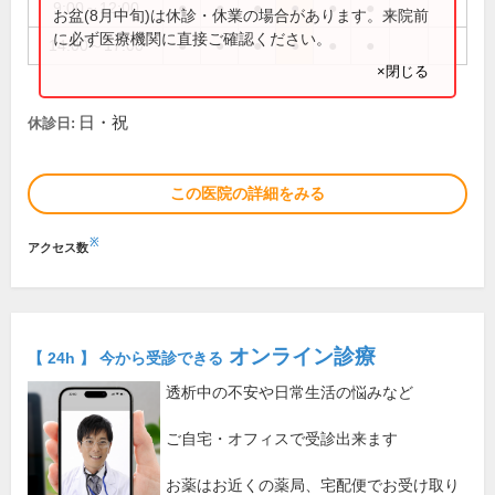
9:00～12:00
●
●
●
●
●
●
お盆(8月中旬)は休診・休業の場合があります。来院前
に必ず医療機関に直接ご確認ください。
14:00～17:00
●
●
●
●
●
●
×閉じる
日・祝
休診日:
この医院の詳細をみる
※
アクセス数
オンライン診療
【 24h 】 今から受診できる
透析中の不安や日常生活の悩みなど
ご自宅・オフィスで受診出来ます
お薬はお近くの薬局、宅配便でお受け取り