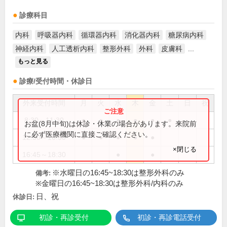
診療科目
内科
呼吸器内科
循環器内科
消化器内科
糖尿病内科
神経内科
人工透析内科
整形外科
外科
皮膚科
...
もっと見る
診療/受付時間・休診日
外来受付時間
月
火
水
木
金
土
日
祝
8:30～11:30
●
●
●
●
●
●
お盆(8月中旬)は休診・休業の場合があります。来院前
に必ず医療機関に直接ご確認ください。
12:30～16:30
●
●
●
●
●
×閉じる
16:45～18:30
●
●
※水曜日の16:45~18:30は整形外科のみ
備考:
※金曜日の16:45~18:30は整形外科/内科のみ
日、祝
休診日:
初診・再診受付
初診・再診電話受付