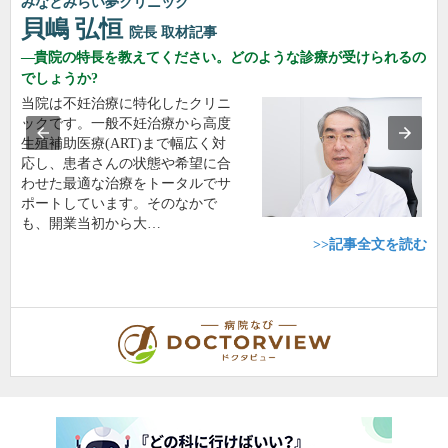
みなとみらい夢クリニック
貝嶋 弘恒
院長
取材記事
貴院の特長を教えてください。どのような診療が受けられるの
でしょうか?
当院は不妊治療に特化したクリニ
ックです。一般不妊治療から高度
生殖補助医療(ART)まで幅広く対
応し、患者さんの状態や希望に合
わせた最適な治療をトータルでサ
ポートしています。そのなかで
も、開業当初から大…
>>記事全文を読む