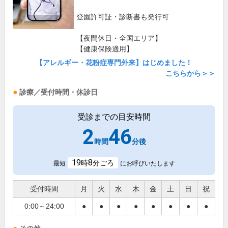
登園許可証・診断書も発行可
【夜間休日・全国エリア】
【健康保険適用】
【アレルギー・花粉症専門外来】はじめました！
こちらから＞＞
診療／受付時間・休診日
受診までの目安時間
2
46
時間
分後
19
8
時
分ごろ
最短
にお呼びいたします
受付時間
月
火
水
木
金
土
日
祝
0:00～24:00
●
●
●
●
●
●
●
●