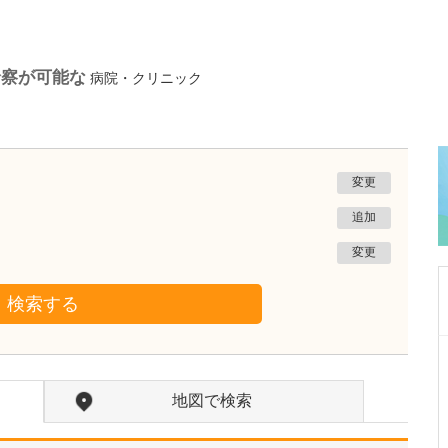
診察が可能な
病院・クリニック
変更
追加
変更
検索する
神奈川県横浜市鶴見区
高橋まことエキナカクリニック鶴見
高橋 誠
地図で検索
院長
齊藤 志子
副院長
取材記事