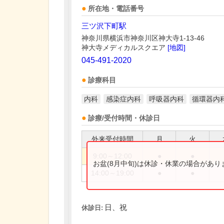
所在地・電話番号
三ツ沢下町駅
神奈川県横浜市神奈川区神大寺1-13-46
神大寺メディカルスクエア
[地図]
045-491-2020
診療科目
内科
感染症内科
呼吸器内科
循環器内
診療/受付時間・休診日
外来受付時間
月
火
9:00～12:00
●
●
お盆(8月中旬)は休診・休業の場合があ
14:00～19:00
●
●
日、祝
休診日: