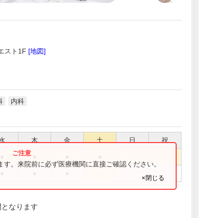
エスト1F
[地図]
科
内科
水
木
金
土
日
祝
●
●
●
●
ります。来院前に必ず医療機関に直接ご確認ください。
●
●
●
×閉じる
間となります