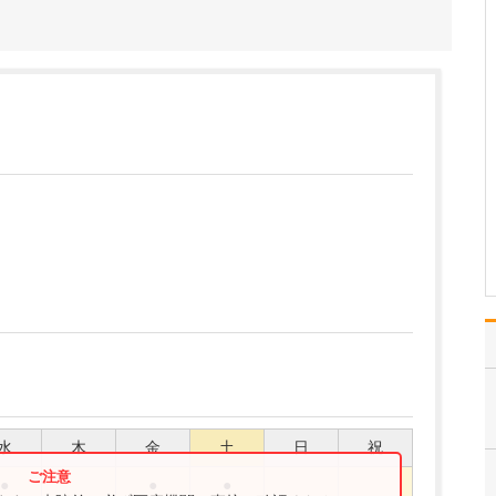
どのような診療を得意とされていますか?
当院は特定の疾患に特化
した専門クリニックとい
うよりも、患者さんにと
って「とにかく使いやす
い」総合的なクリニック
を目指しています。診療
時間は、通勤・通学の前
後や家事の合間にも立ち
寄れるように、平日は朝
7…
>>記事全文を読む
水
木
金
土
日
祝
●
●
●