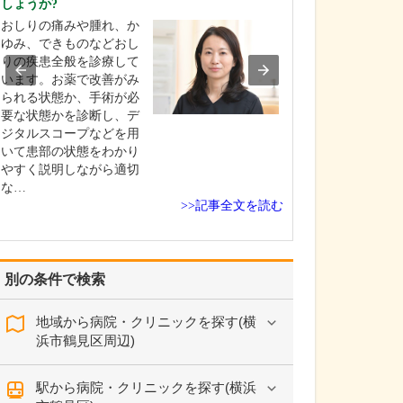
しょうか?
胃・大腸内視鏡
おしりの痛みや腫れ、か
どのような工夫
い。
ゆみ、できものなどおし
りの疾患全般を診療して
胃カメラ、大腸
います。お薬で改善がみ
もに、基本的に
られる状態か、手術が必
使用し、うとう
要な状態かを診断し、デ
ている状態で検
ジタルスコープなどを用
ていただけます
いて患部の状態をわかり
も極細タイプの
やすく説明しながら適切
を使っています
な…
者さんが感じる
>>記事全文を読む
かなり低減でき
思…
別の条件で検索
地域から病院・クリニックを探す(横
浜市鶴見区周辺)
駅から病院・クリニックを探す(横浜