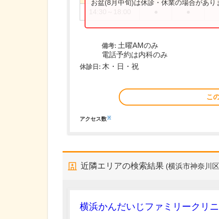
お盆(8月中旬)は休診・休業の場合があ
14:30～18:00
●
●
土曜AMのみ
備考:
電話予約は内科のみ
木・日・祝
休診日:
こ
※
アクセス数
近隣エリアの検索結果
(横浜市神奈川
横浜かんだいじファミリークリニ