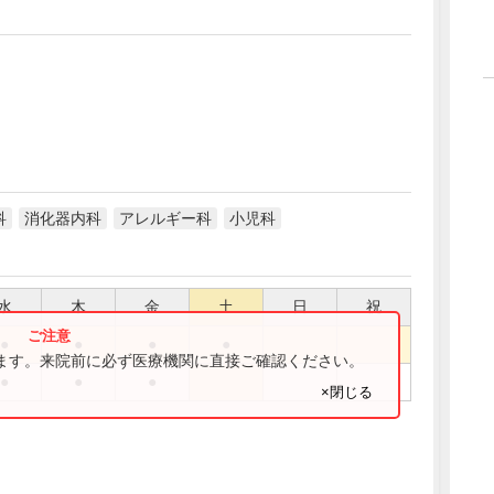
科
消化器内科
アレルギー科
小児科
水
木
金
土
日
祝
●
●
●
●
ります。来院前に必ず医療機関に直接ご確認ください。
●
●
●
×閉じる