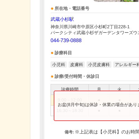
所在地・電話番号
武蔵小杉駅
神奈川県川崎市中原区小杉町2丁目228-1
パークシティ武蔵小杉ザガーデンタワーズウ
044-739-0888
診療科目
小児科
皮膚科
小児皮膚科
アレルギー
診療/受付時間・休診日
診療時間
月
火
9:00～12:00
●
●
お盆(8月中旬)は休診・休業の場合があ
16:30～18:30
●
●
※上記表は【小児科】のお時
備考: