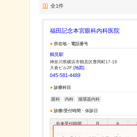
全
1
件
福田記念本宮眼科内科医院
所在地・電話番号
鶴見駅
神奈川県横浜市鶴見区豊岡町17-19
大倉ビル2F
[地図]
045-581-4489
診療科目
眼科
内科
循環器内科
診療/受付時間・休診日
外来受付時間
月
火
9:00～12:00
●
●