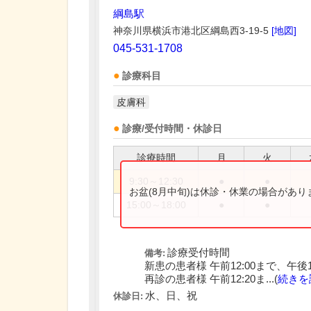
綱島駅
神奈川県横浜市港北区綱島西3-19-5
[地図]
045-531-1708
診療科目
皮膚科
診療/受付時間・休診日
診療時間
月
火
9:30～12:30
●
●
お盆(8月中旬)は休診・休業の場合があ
15:00～18:00
●
●
診療受付時間
備考:
新患の患者様 午前12:00まで、午後17
再診の患者様 午前12:20ま...(
続きを
水、日、祝
休診日: