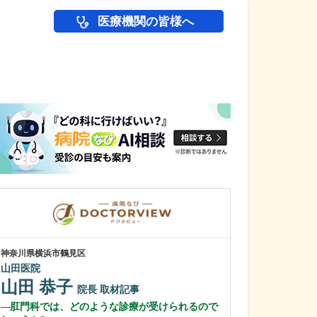
医療機関の皆様へ
医師(ドクター)の
神奈川県横浜市鶴見区
神奈川県横浜市鶴見
山田医院
横浜わたなべ消化
山田 恭子
院
院長
取材記事
石部 敦士
肛門科では、どのような診療が受けられるので