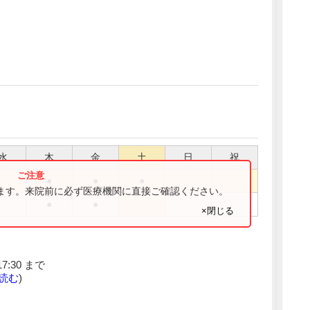
水
木
金
土
日
祝
●
●
●
ります。来院前に必ず医療機関に直接ご確認ください。
●
●
×閉じる
:30 まで
読む
)