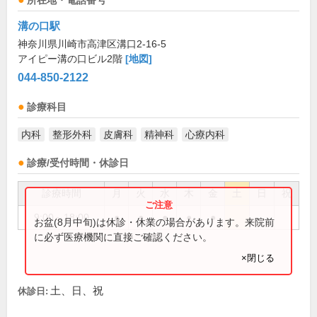
所在地・電話番号
溝の口駅
神奈川県川崎市高津区溝口2-16-5
アイピー溝の口ビル2階
[地図]
044-850-2122
診療科目
内科
整形外科
皮膚科
精神科
心療内科
診療/受付時間・休診日
診療時間
月
火
水
木
金
土
日
祝
9:00～18:00
●
●
●
●
●
お盆(8月中旬)は休診・休業の場合があります。来院前
に必ず医療機関に直接ご確認ください。
×閉じる
土、日、祝
休診日: