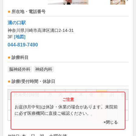
所在地・電話番号
溝の口駅
神奈川県川崎市高津区溝口2-14-31
3F
[地図]
044-819-7490
診療科目
脳神経外科
神経内科
診療/受付時間・休診日
外来受付時間
月
火
水
木
金
土
日
祝
9:00～12:30
●
●
●
●
●
お盆(8月中旬)は休診・休業の場合があります。来院前
に必ず医療機関に直接ご確認ください。
15:00～18:30
●
●
●
●
×閉じる