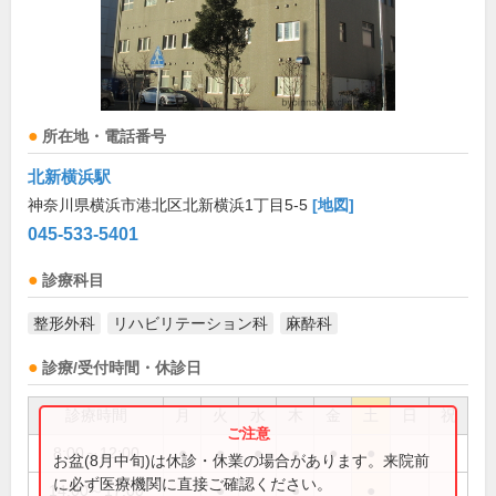
所在地・電話番号
北新横浜駅
神奈川県横浜市港北区北新横浜1丁目5-5
[地図]
045-533-5401
診療科目
整形外科
リハビリテーション科
麻酔科
診療/受付時間・休診日
診療時間
月
火
水
木
金
土
日
祝
8:00～12:00
●
●
●
●
●
●
お盆(8月中旬)は休診・休業の場合があります。来院前
に必ず医療機関に直接ご確認ください。
14:00～17:00
●
●
●