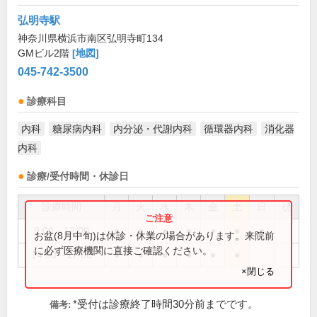
弘明寺駅
神奈川県横浜市南区弘明寺町134
GMビル2階
[地図]
045-742-3500
診療科目
内科
糖尿病内科
内分泌・代謝内科
循環器内科
消化器
内科
診療/受付時間・休診日
診療時間
月
火
水
木
金
土
日
祝
9:00～12:00
●
●
●
●
●
●
●
お盆(8月中旬)は休診・休業の場合があります。来院前
に必ず医療機関に直接ご確認ください。
14:00～17:00
●
●
●
●
●
●
×閉じる
*受付は診療終了時間30分前までです。
備考: