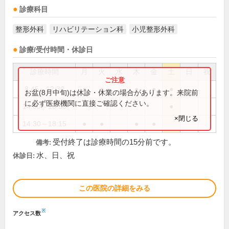
診療科目
整形外科
リハビリテーション科
小児整形外科
診療/受付時間・休診日
診療時間
月
火
水
木
金
土
日
祝
8:45～12:30
●
●
●
●
●
お盆(8月中旬)は休診・休業の場合があります。来院前
に必ず医療機関に直接ご確認ください。
14:00～16:30
●
×閉じる
14:30～18:15
●
●
●
●
受付終了は診療時間の15分前です。
備考:
水、日、祝
休診日:
この医院の詳細をみる
※
アクセス数