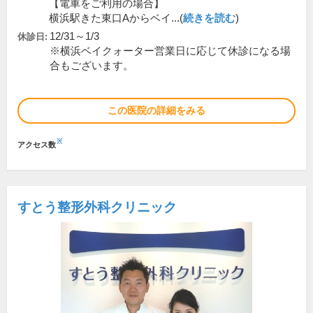
【電車をご利用の場合】
横浜駅きた東口Aからベイ...(
続きを読む
)
12/31～1/3
休診日:
※横浜ベイクォーター営業日に応じて休診になる場
合もございます。
この医院の詳細をみる
※
アクセス数
すとう整形外科クリニック