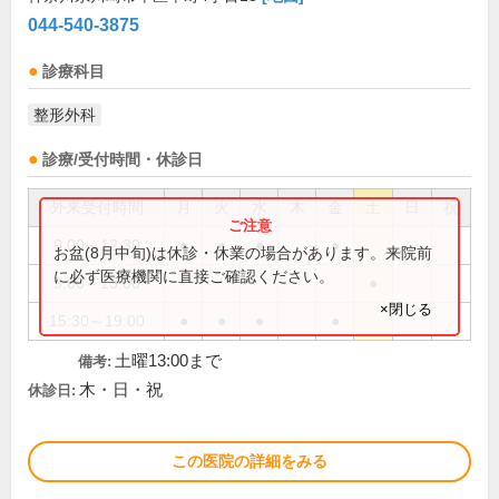
044-540-3875
診療科目
整形外科
診療/受付時間・休診日
外来受付時間
月
火
水
木
金
土
日
祝
9:00～12:30
●
●
●
●
お盆(8月中旬)は休診・休業の場合があります。来院前
に必ず医療機関に直接ご確認ください。
9:00～13:00
●
×閉じる
15:30～19:00
●
●
●
●
土曜13:00まで
備考:
木・日・祝
休診日:
この医院の詳細をみる