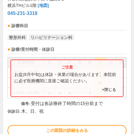
横浜THビル1階
[地図]
045-231-3318
診療科目
整形外科
リハビリテーション科
診療/受付時間・休診日
診療時間
月
火
水
木
金
土
日
祝
9:00～12:30
●
●
●
●
●
お盆(8月中旬)は休診・休業の場合があります。来院前
に必ず医療機関に直接ご確認ください。
14:00～16:00
●
×閉じる
14:00～18:00
●
●
●
●
受付は各診療終了時間の15分前まで
備考:
木、日、祝
休診日:
この医院の詳細をみる