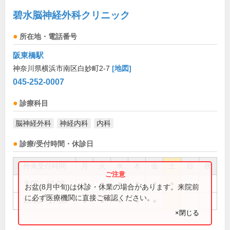
碧水脳神経外科クリニック
所在地・電話番号
阪東橋駅
神奈川県横浜市南区白妙町2-7
[地図]
045-252-0007
診療科目
脳神経外科
神経内科
内科
診療/受付時間・休診日
外来受付時間
月
火
水
木
金
土
日
祝
9:00～12:00
●
●
●
●
●
●
お盆(8月中旬)は休診・休業の場合があります。来院前
に必ず医療機関に直接ご確認ください。
13:00～17:00
●
●
●
●
●
×閉じる