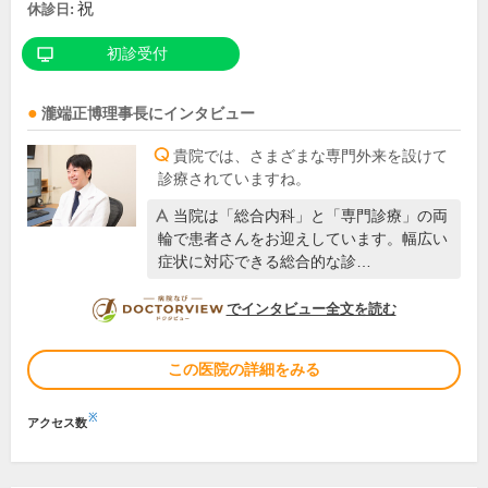
祝
休診日:
初診受付
瀧端正博
理事長
にインタビュー
貴院では、さまざまな専門外来を設けて
診療されていますね。
当院は「総合内科」と「専門診療」の両
輪で患者さんをお迎えしています。幅広い
症状に対応できる総合的な診…
DOCTORVIEW
でインタビュー全文を読む
この医院の詳細をみる
※
アクセス数