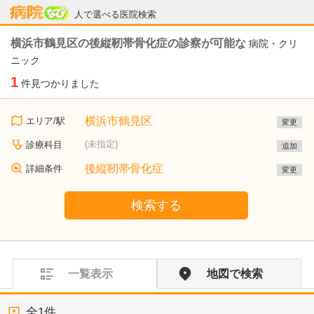
病院なび
人で選べる医院検索
横浜市鶴見区の後縦靭帯骨化症の診察が可能な
病院・クリ
ニック
1
件見つかりました
横浜市鶴見区
エリア/駅
変更
(未指定)
診療科目
追加
後縦靭帯骨化症
詳細条件
変更
検索する
一覧表示
地図で検索
全
1
件