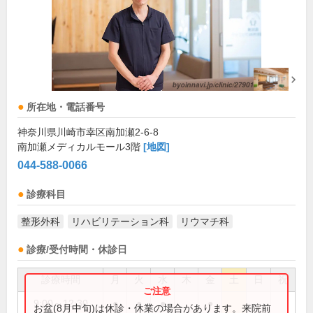
所在地・電話番号
神奈川県川崎市幸区南加瀬2-6-8
南加瀬メディカルモール3階
[地図]
044-588-0066
診療科目
整形外科
リハビリテーション科
リウマチ科
診療/受付時間・休診日
診療時間
月
火
水
木
金
土
日
祝
9:00～12:30
●
●
●
●
お盆(8月中旬)は休診・休業の場合があります。来院前