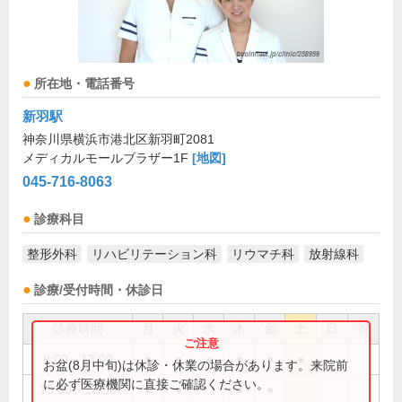
所在地・電話番号
新羽駅
神奈川県横浜市港北区新羽町2081
メディカルモールブラザー1F
[地図]
045-716-8063
診療科目
整形外科
リハビリテーション科
リウマチ科
放射線科
診療/受付時間・休診日
診療時間
月
火
水
木
金
土
日
祝
9:00～13:00
●
●
●
●
●
●
お盆(8月中旬)は休診・休業の場合があります。来院前
に必ず医療機関に直接ご確認ください。
15:00～18:30
●
●
●
●