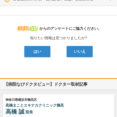
病院なび
からのアンケートにご協力ください。
知りたい情報は見つかりましたか?
はい
いいえ
【病院なびドクタビュー】ドクター取材記事
神奈川県横浜市鶴見区
高橋まことエキナカクリニック鶴見
高橋 誠
院長