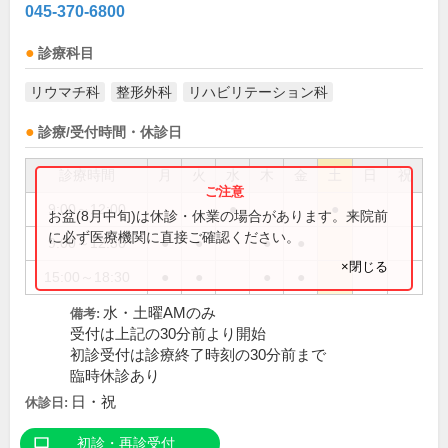
045-370-6800
診療科目
リウマチ科
整形外科
リハビリテーション科
診療/受付時間・休診日
診療時間
月
火
水
木
金
土
日
祝
9:00～12:00
●
●
お盆(8月中旬)は休診・休業の場合があります。来院前
に必ず医療機関に直接ご確認ください。
9:00～12:30
●
●
●
●
×閉じる
15:00～18:30
●
●
●
●
水・土曜AMのみ
備考:
受付は上記の30分前より開始
初診受付は診療終了時刻の30分前まで
臨時休診あり
日・祝
休診日:
初診・再診受付