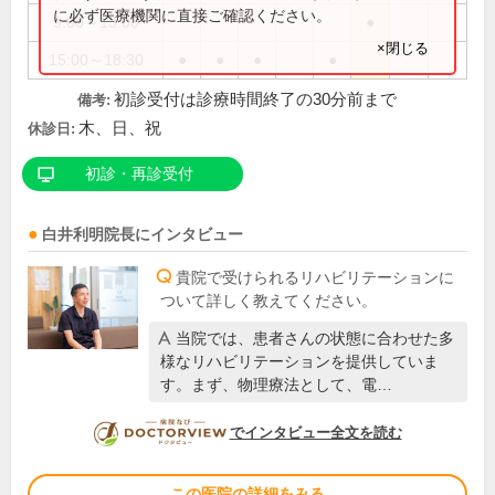
に必ず医療機関に直接ご確認ください。
9:00～13:00
●
×閉じる
15:00～18:30
●
●
●
●
初診受付は診療時間終了の30分前まで
備考:
木、日、祝
休診日:
初診・再診受付
白井利明
院長
にインタビュー
貴院で受けられるリハビリテーションに
ついて詳しく教えてください。
当院では、患者さんの状態に合わせた多
様なリハビリテーションを提供していま
す。まず、物理療法として、電…
DOCTORVIEW
でインタビュー全文を読む
この医院の詳細をみる