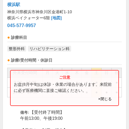
横浜駅
神奈川県横浜市神奈川区金港町1-10
横浜ベイクォーター6階
[地図]
045-577-9957
診療科目
整形外科
リハビリテーション科
診療/受付時間・休診日
外来受付時間
月
火
水
木
金
土
日
祝
9:00～13:30
●
●
●
●
●
●
●
●
お盆(8月中旬)は休診・休業の場合があります。来院前
に必ず医療機関に直接ご確認ください。
14:30～19:30
●
●
●
●
●
●
●
●
×閉じる
【受付終了時間】
備考:
午前13:00、午後19:00