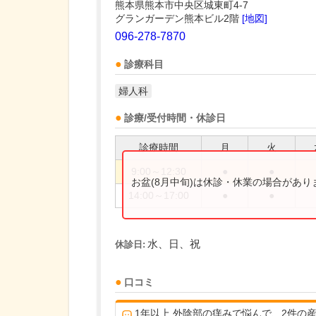
熊本県熊本市中央区城東町4-7
グランガーデン熊本ビル2階
[地図]
096-278-7870
診療科目
婦人科
診療/受付時間・休診日
診療時間
月
火
9:00～12:30
●
●
お盆(8月中旬)は休診・休業の場合があ
14:00～17:00
●
●
水、日、祝
休診日:
口コミ
1年以上 外陰部の痒みで悩んで、2件の