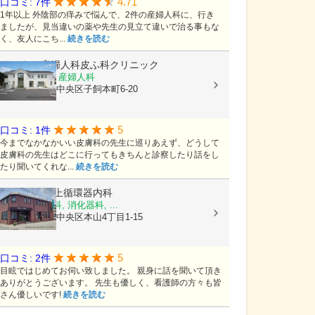
4.71
口コミ: 7件
1年以上 外陰部の痒みで悩んで、2件の産婦人科に、行き
ましたが、見当違いの薬や先生の見立て違いで治る事もな
く、友人にこち...
続きを読む
よしむら産婦人科皮ふ科クリニック
内科, 皮膚科, 産婦人科
熊本県熊本市中央区子飼本町6-20
5
口コミ: 1件
今までなかなかいい皮膚科の先生に巡りあえず、どうして
皮膚科の先生はどこに行ってもきちんと診察したり話をし
たり聞いてくれな...
続きを読む
医療法人
村上循環器内科
内科, 呼吸器科, 消化器科, ...
熊本県熊本市中央区本山4丁目1-15
5
口コミ: 2件
目眩ではじめてお伺い致しました。 親身に話を聞いて頂き
ありがとうございます。 先生も優しく、看護師の方々も皆
さん優しいです!
続きを読む