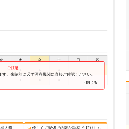
水
木
金
土
日
祝
●
●
●
ります。来院前に必ず医療機関に直接ご確認ください。
●
●
●
×閉じる
産婦人科に、
優しくて親切で的確な診察で 頼りにな