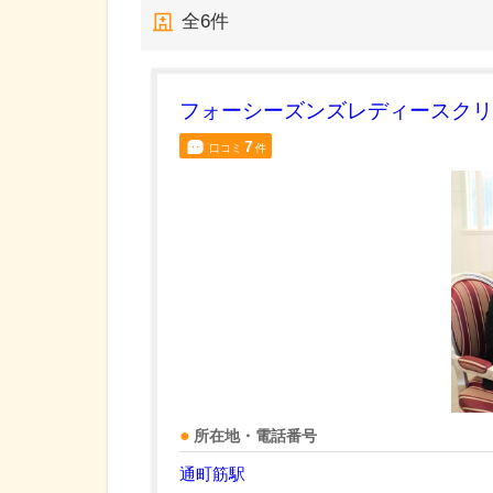
全
6
件
フォーシーズンズレディースクリ
7
口コミ
件
所在地・電話番号
通町筋駅