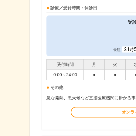
診療／受付時間・休診日
受
21
時
最短
受付時間
月
火
0:00～24:00
●
●
その他
急な発熱、悪天候など直接医療機関に掛かる事
オンラ