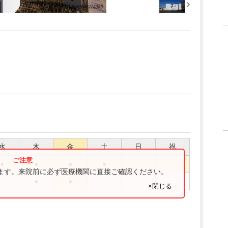
水
木
金
土
日
祝
●
●
●
●
ります。来院前に必ず医療機関に直接ご確認ください。
●
●
×閉じる