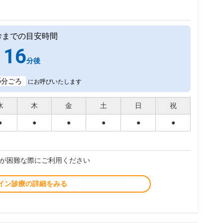
診までの目安時間
16
分後
5
分ごろ
にお呼びいたします
水
木
金
土
日
祝
●
●
●
●
●
●
が困難な際にご利用ください
イン診療の詳細をみる