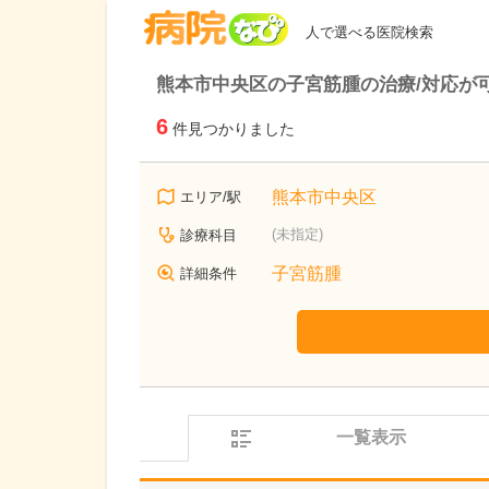
病院なび
人で選べる医院検索
熊本市中央区の子宮筋腫の治療/対応が
6
件見つかりました
熊本市中央区
エリア/駅
(未指定)
診療科目
子宮筋腫
詳細条件
一覧表示