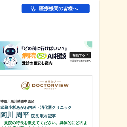
医療機関の皆様へ
医師(ドクター)の
神奈川県川崎市中原区
岩手県盛岡市
武蔵小杉あがわ内科・消化器クリニック
松尾医院
阿川 周平
松尾 鉄平
院長
取材記事
貴院の特長を教えてください。具体的にどのよ
貴院では、痔の