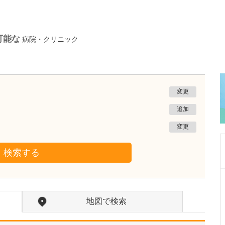
可能な
病院・クリニック
変更
追加
変更
検索する
熊本県熊本市南区
たかしお内科ハートクリニック
地図で検索
高潮 征爾
院長
取材記事
大学病院で要職を担ってきた先生が開業を決め