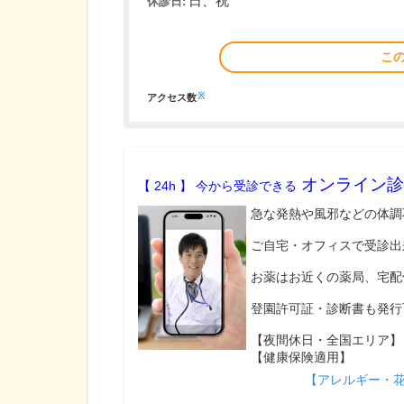
日、祝
休診日:
こ
※
アクセス数
オンライン診
【 24h 】 今から受診できる
急な発熱や風邪などの体調
ご自宅・オフィスで受診出
お薬はお近くの薬局、宅配
登園許可証・診断書も発行
【夜間休日・全国エリア】
【健康保険適用】
【アレルギー・