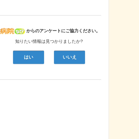
病院なび
からのアンケートにご協力ください。
知りたい情報は見つかりましたか?
はい
いいえ