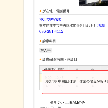
所在地・電話番号
神水交差点駅
熊本県熊本市中央区水前寺6丁目31-1
[地図]
096-381-4115
診療科目
婦人科
診療/受付時間・休診日
外来受付時間
月
火
9:00～12:45
●
●
お盆(8月中旬)は休診・休業の場合があ
14:30～18:30
●
●
水・土曜AMのみ
備考: