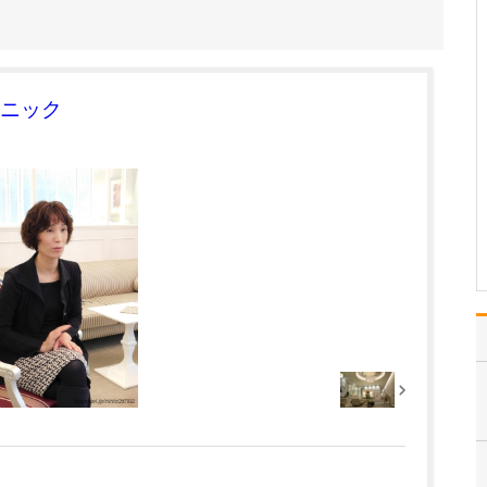
たのにはどのような理由があったのでしょうか?
心不全という病気は発症
すると治ることはなく、
患者さんは生涯付き合っ
ていかなくてはなりませ
ニック
ん。しかも、悪化と改善
を繰り返しながら病状は
だんだん悪くなっていき
ます。大学病院で後進の
育成に取り組みつつ、高
度…
>>記事全文を読む