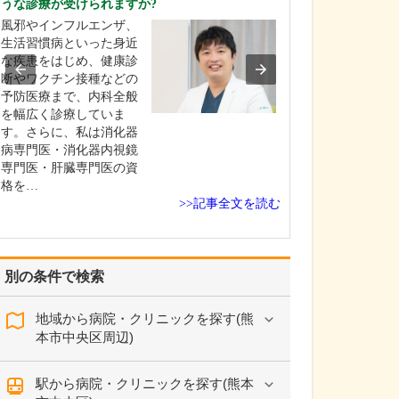
うな診療が受けられますか?
はい。当院では
風邪やインフルエンザ、
術に対応してお
生活習慣病といった身近
ばいぼ痔の場合
な疾患をはじめ、健康診
糸で縛って痔核
断やワクチン接種などの
る結紮切除術や
予防医療まで、内科全般
薬を直接注射し
を幅広く診療していま
固め小さくするA
す。さらに、私は消化器
(内痔核硬化療法
病専門医・消化器内視鏡
患者さんの状態
専門医・肝臓専門医の資
格を…
>>記事全文を読む
別の条件で検索
地域から病院・クリニックを探す(熊
本市中央区周辺)
駅から病院・クリニックを探す(熊本