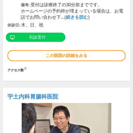
受付は診療終了の30分前までです。
備考:
ホームページの予約枠が埋まっている場合は、お電
話でお問い合わせ下...(
続きを読む
)
木、日、祝
休診日:
初診受付
この医院の詳細をみる
※
アクセス数
宇土内科胃腸科医院