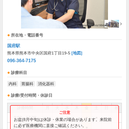
所在地・電話番号
国府駅
熊本県熊本市中央区国府1丁目19-5
[地図]
096-364-7175
診療科目
内科
胃腸科
消化器科
診療/受付時間・休診日
診療時間
月
火
水
木
金
土
日
祝
9:00～12:30
●
●
●
●
●
お盆(8月中旬)は休診・休業の場合があります。来院前
に必ず医療機関に直接ご確認ください。
14:30～18:00
●
●
●
●