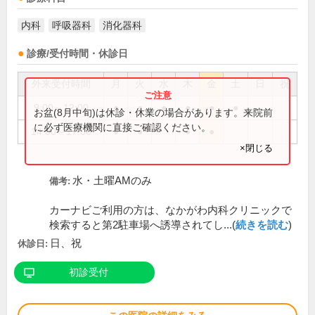
内科
呼吸器科
消化器科
診療/受付時間・休診日
外来受付時間
月
火
水
木
金
土
日
祝
9:00～12:00
●
●
●
●
●
●
お盆(8月中旬)は休診・休業の場合があります。来院前
に必ず医療機関に直接ご確認ください。
14:00～17:00
●
●
●
●
×閉じる
水・土曜AMのみ
備考:
カーナビご利用の方は、なかがわ内科クリニックで
検索すると第2駐車場へ誘導されてし...(
続きを読む
)
日、祝
休診日:
初診受付