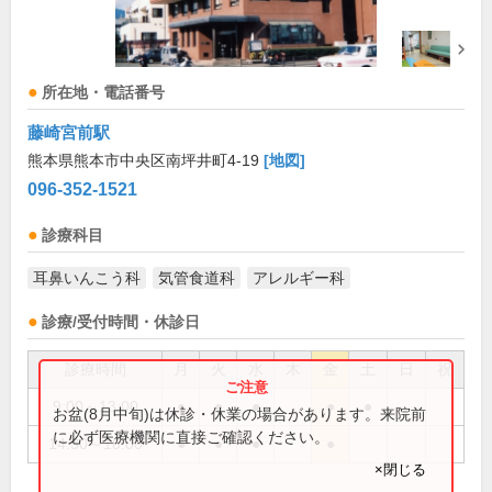
所在地・電話番号
藤崎宮前駅
熊本県熊本市中央区南坪井町4-19
[地図]
096-352-1521
診療科目
耳鼻いんこう科
気管食道科
アレルギー科
診療/受付時間・休診日
診療時間
月
火
水
木
金
土
日
祝
9:00～13:00
●
●
●
●
●
お盆(8月中旬)は休診・休業の場合があります。来院前
に必ず医療機関に直接ご確認ください。
14:30～18:00
●
●
●
●
×閉じる