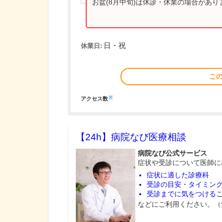
お盆(8月中旬)は休診・休業の場合があ
日・祝
休業日:
こ
※
アクセス数
【24h】
病院なび医療相談
病院なび公式サービス
症状や受診について医師に
症状に適した診療科
受診の目安・タイミン
受診までに気をつける
などにご利用ください。（