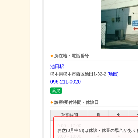
所在地・電話番号
池田駅
熊本県熊本市西区池田1-32-2
[地図]
096-211-0020
薬局
診療/受付時間・休診日
営業時間
月
火
9:00～17:00
お盆(8月中旬)は休診・休業の場合があ
9:00～18:00
●
●