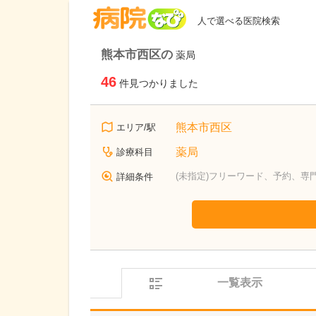
病院なび
人で選べる医院検索
熊本市西区の
薬局
46
件見つかりました
熊本市西区
エリア/駅
薬局
診療科目
(未指定)フリーワード、予約、専
詳細条件
一覧表示