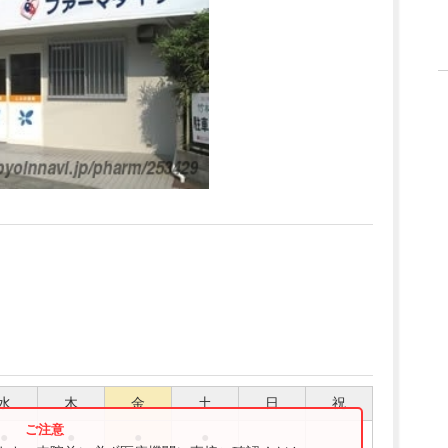
水
木
金
土
日
祝
●
●
●
●