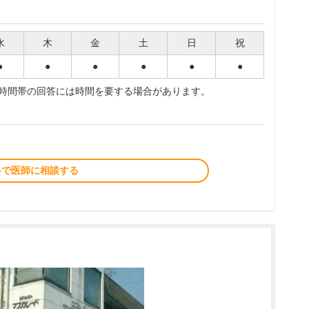
水
木
金
土
日
祝
●
●
●
●
●
●
夜時間帯の回答には時間を要する場合があります。
料で医師に相談する