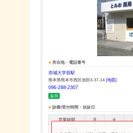
所在地・電話番号
崇城大学前駅
熊本県熊本市西区池田3-37-14
[地図]
096-288-2307
薬局
診療/受付時間・休診日
営業時間
月
火
8:30～17:30
●
●