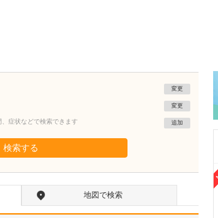
変更
変更
門、症状などで検索できます
追加
検索する
熊本県熊本市南区
たかしお内科ハートクリニック
地図で検索
高潮 征爾
院長
取材記事
大学病院で要職を担ってきた先生が開業を決め