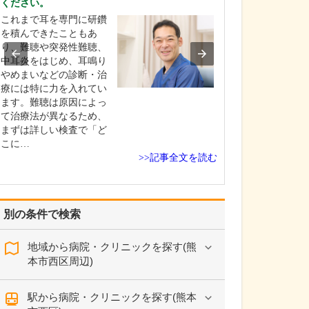
ください。
現在、どのよう
これまで耳を専門に研鑽
ますか?
を積んできたこともあ
当院では、一般
り、難聴や突発性難聴、
診療に加えて、
中耳炎をはじめ、耳鳴り
科、小児科、皮
やめまいなどの診断・治
った専門診療も
療には特に力を入れてい
り、乳幼児から
ます。難聴は原因によっ
方まで、幅広い
て治療法が異なるため、
患者さんが来院
まずは詳しい検査で「ど
ます。この地で
こに…
を続けているこ
>>記事全文を読む
り、…
別の条件で検索
地域から病院・クリニックを探す(熊
本市西区周辺)
駅から病院・クリニックを探す(熊本