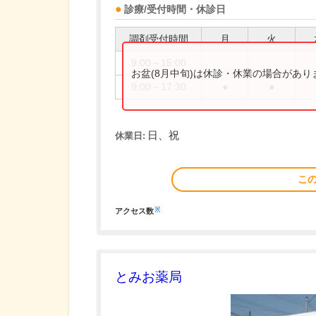
診療/受付時間・休診日
調剤受付時間
月
火
9:00～15:00
お盆(8月中旬)は休診・休業の場合があ
9:00～17:30
●
●
日、祝
休業日:
こ
※
アクセス数
とみお薬局