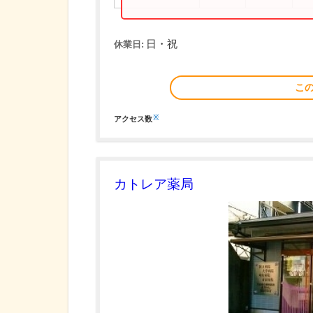
日・祝
休業日:
こ
※
アクセス数
カトレア薬局