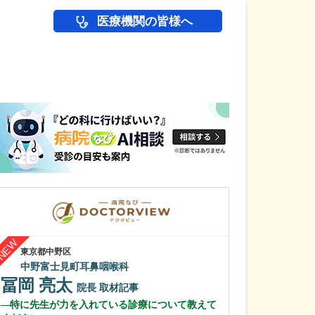
医療機関の皆様へ
医師(ドクター)の
東京都中野区
神奈川県横浜市青葉
中野富士見町耳鼻咽喉科
たちばな台クリ
山嵜 継敬
冨岡 亮太
院長
取材記事
秋谷 進
特に先生が力を入れている診療について教えて
医師