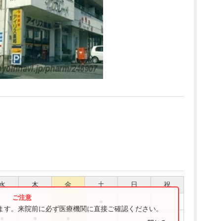
水
木
金
土
日
祝
●
ります。来院前に必ず医療機関に直接ご確認ください。
●
●
●