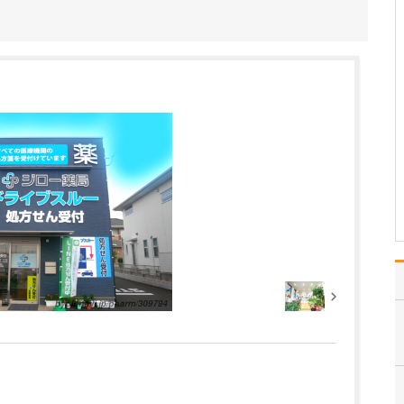
たのにはどのような理由があったのでしょうか?
心不全という病気は発症
すると治ることはなく、
患者さんは生涯付き合っ
ていかなくてはなりませ
ん。しかも、悪化と改善
を繰り返しながら病状は
だんだん悪くなっていき
ます。大学病院で後進の
育成に取り組みつつ、高
度…
>>記事全文を読む