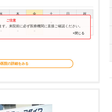
水
木
金
土
日
祝
●
ります。来院前に必ず医療機関に直接ご確認ください。
●
●
●
×閉じる
の医院の詳細をみる