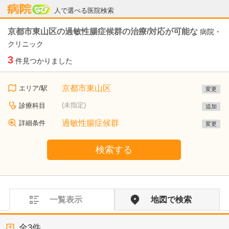
病院なび
人で選べる医院検索
京都市東山区の過敏性腸症候群の治療/対応が可能な
病院・
クリニック
3
件見つかりました
京都市東山区
エリア/駅
変更
(未指定)
診療科目
追加
過敏性腸症候群
詳細条件
変更
検索する
一覧表示
地図で検索
全
3
件