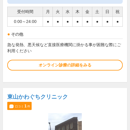
受付時間
月
火
水
木
金
土
日
祝
0:00～24:00
●
●
●
●
●
●
●
●
その他
急な発熱、悪天候など直接医療機関に掛かる事が困難な際にご
利用ください
オンライン診療の詳細をみる
東山かわぐちクリニック
1
口コミ
件