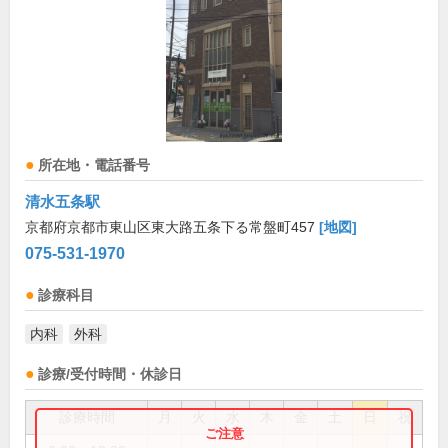
所在地・電話番号
清水五条駅
京都府京都市東山区東大路五条下る常盤町457
[地図]
075-531-1970
診療科目
内科
外科
診療/受付時間・休診日
診療時間
月
火
水
木
金
土
日
祝