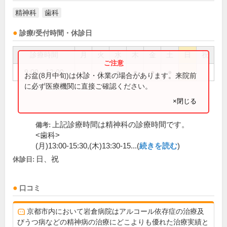
精神科
歯科
診療/受付時間・休診日
診療時間
月
火
水
木
金
土
日
祝
9:00～12:00
●
●
●
●
●
●
お盆(8月中旬)は休診・休業の場合があります。来院前
に必ず医療機関に直接ご確認ください。
×閉じる
上記診療時間は精神科の診療時間です。
備考:
<歯科>
(月)13:00-15:30,(木)13:30-15...(
続きを読む
)
日、祝
休診日:
口コミ
京都市内において岩倉病院はアルコール依存症の治療及
びうつ病などの精神病の治療にどこよりも優れた治療実績と