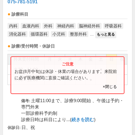
075-781-5191
診療科目
内科
血液内科
外科
神経内科
脳神経外科
呼吸器科
消化器科
循環器科
小児科
整形外科
...
もっと見る
診療/受付時間・休診日
外来受付時間
月
火
水
木
金
土
日
祝
8:30～11:00
●
お盆(8月中旬)は休診・休業の場合があります。来院前
に必ず医療機関に直接ご確認ください。
8:30～12:00
●
●
●
●
●
×閉じる
土曜11:00まで、診療9:00開始 、午後は予約・
備考:
専門外来
一部診療科予約制
診療日時は科目により...(
続きを読む
)
日、祝
休診日: