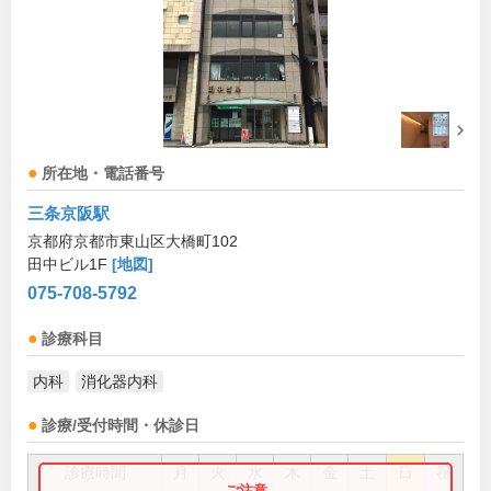
所在地・電話番号
三条京阪駅
京都府京都市東山区大橋町102
田中ビル1F
[地図]
075-708-5792
診療科目
内科
消化器内科
診療/受付時間・休診日
診療時間
月
火
水
木
金
土
日
祝