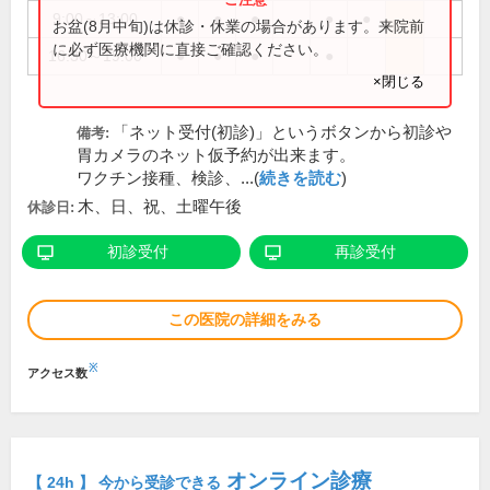
9:00～13:00
●
●
●
●
●
お盆(8月中旬)は休診・休業の場合があります。来院前
に必ず医療機関に直接ご確認ください。
16:30～19:00
●
●
●
●
×閉じる
「ネット受付(初診)」というボタンから初診や
備考:
胃カメラのネット仮予約が出来ます。
ワクチン接種、検診、...(
続きを読む
)
木、日、祝、土曜午後
休診日:
初診受付
再診受付
この医院の詳細をみる
※
アクセス数
オンライン診療
【 24h 】 今から受診できる