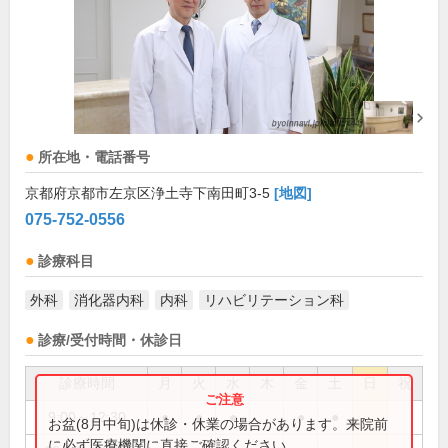
所在地・電話番号
京都府京都市左京区浄土寺下南田町3-5
[地図]
075-752-0556
診療科目
外科
消化器内科
内科
リハビリテーション科
診療/受付時間・休診日
診療時間
月
火
水
木
金
土
日
祝
9:00～12:30
●
●
●
●
●
お盆(8月中旬)は休診・休業の場合があります。来院前
に必ず医療機関に直接ご確認ください。