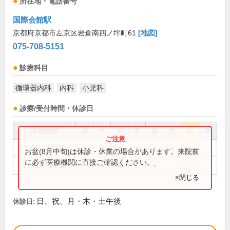
所在地・電話番号
国際会館駅
京都府京都市左京区岩倉南四ノ坪町61
[地図]
075-708-5151
診療科目
循環器内科
内科
小児科
診療/受付時間・休診日
診療時間
月
火
水
木
金
土
日
祝
9:00～12:00
●
●
●
●
●
●
お盆(8月中旬)は休診・休業の場合があります。来院前
に必ず医療機関に直接ご確認ください。
17:00～19:00
●
●
●
×閉じる
日、祝、月・木・土午後
休診日: