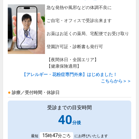
急な発熱や風邪などの体調不良に
ご自宅・オフィスで受診出来ます
お薬はお近くの薬局、宅配便でお受け取り
登園許可証・診断書も発行可
【夜間休日・全国エリア】
【健康保険適用】
【アレルギー・花粉症専門外来】はじめました！
こちらから＞＞
診療／受付時間・休診日
受診までの目安時間
40
分後
15
47
時
分ごろ
最短
にお呼びいたします