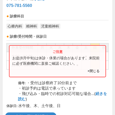
075-781-5560
診療科目
心療内科
精神科
児童精神科
診療/受付時間・休診日
外来受付時間
月
火
水
木
金
土
日
祝
9:00～12:30
●
●
●
●
●
お盆(8月中旬)は休診・休業の場合があります。来院前
に必ず医療機関に直接ご確認ください。
16:00～18:00
●
●
●
×閉じる
・受付は診察終了10分前まで
備考:
・初診予約は電話で承っています
・飛び込み・臨時での初診対応可能な場合...(
続きを
読む
)
水午後、木、土午後、日
休診日: