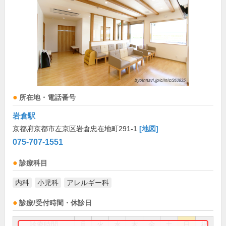
所在地・電話番号
岩倉駅
京都府京都市左京区岩倉忠在地町291-1
[地図]
075-707-1551
診療科目
内科
小児科
アレルギー科
診療/受付時間・休診日
診療時間
月
火
水
木
金
土
日
祝