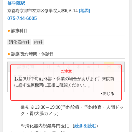
修学院駅
京都府京都市左京区修学院大林町6-14
[地図]
075-744-6005
診療科目
消化器内科
内科
診療/受付時間・休診日
診療時間
月
火
水
木
金
土
日
祝
9:00～12:00
●
●
●
●
●
お盆(8月中旬)は休診・休業の場合があります。来院前
に必ず医療機関に直接ご確認ください。
16:30～19:00
●
●
●
●
×閉じる
※13:30～19:00(予約診療・予約検査・人間ドッ
備考:
ク・胃/大腸カメラ)
※消化器内視鏡専門医に...(
続きを読む
)