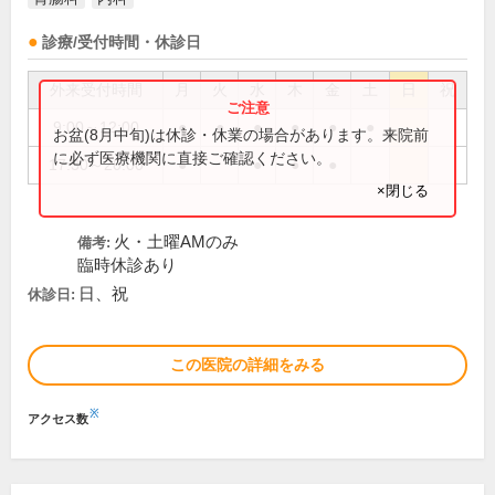
診療/受付時間・休診日
外来受付時間
月
火
水
木
金
土
日
祝
9:00～12:00
●
●
●
●
●
●
お盆(8月中旬)は休診・休業の場合があります。来院前
に必ず医療機関に直接ご確認ください。
17:30～20:00
●
●
●
●
×閉じる
火・土曜AMのみ
備考:
臨時休診あり
日、祝
休診日:
この医院の詳細をみる
※
アクセス数