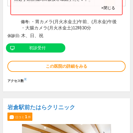
16:30～19:00
●
●
●
×閉じる
・胃カメラ(月火水金土)午前、(月水金)午後
備考:
・大腸カメラ(月火水金土)12時30分
木、日、祝
休診日:
初診受付
この医院の詳細をみる
※
アクセス数
岩倉駅前たはらクリニック
1
口コミ
件