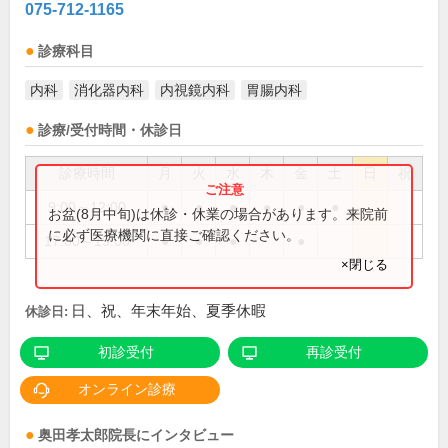
075-712-1165
診療科目
内科
消化器内科
内視鏡内科
胃腸内科
診療/受付時間・休診日
診療時間
月
火
水
木
金
土
日
祝
9:00～12:00
●
●
●
●
●
●
お盆(8月中旬)は休診・休業の場合があります。来院前
に必ず医療機関に直接ご確認ください。
17:00～19:00
●
●
●
●
×閉じる
日、祝、年末年始、夏季休暇
休診日:
初診受付
再診受付
オンライン診療
奥田孝太郎
院長
にインタビュー