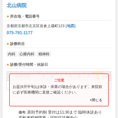
北山病院
所在地・電話番号
京都府京都市左京区岩倉上蔵町123
[地図]
075-791-1177
診療科目
内科
心療内科
精神科
診療/受付時間・休診日
診療時間
月
火
水
木
金
土
日
祝
9:00～12:00
●
●
●
●
●
●
お盆(8月中旬)は休診・休業の場合があります。来院前
に必ず医療機関に直接ご確認ください。
×閉じる
原則予約制 受付は11:30まで 臨時休診あり
備考:
高齢者精神障害・認知症診療中心