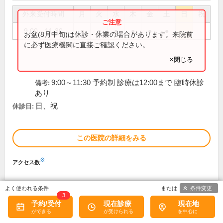
外来受付時間
月
火
水
木
金
土
日
祝
9:00～11:30
●
●
●
●
●
●
お盆(8月中旬)は休診・休業の場合があります。来院前
に必ず医療機関に直接ご確認ください。
×閉じる
9:00～11:30 予約制 診療は12:00まで 臨時休診
備考:
あり
日、祝
休診日:
この医院の詳細をみる
※
アクセス数
条件変更
3
予約/受付
現在診療
現在地
京都下鴨病院
2