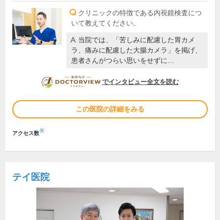
クリニックの特徴である内視鏡検査につ
いて教えてください。
当院では、「苦しみに配慮した胃カメ
ラ、痛みに配慮した大腸カメラ」を掲げ、
患者さんがつらい思いをせずに…
DOCTORVIEW
でインタビュー全文を読む
この医院の詳細をみる
※
アクセス数
テイ医院