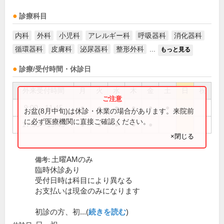
診療科目
内科
外科
小児科
アレルギー科
呼吸器科
消化器科
循環器科
皮膚科
泌尿器科
整形外科
...
もっと見る
診療/受付時間・休診日
外来受付時間
月
火
水
木
金
土
日
祝
9:00～11:45
●
●
●
●
●
●
お盆(8月中旬)は休診・休業の場合があります。来院前
に必ず医療機関に直接ご確認ください。
17:30～19:45
●
●
●
●
●
×閉じる
土曜AMのみ
備考:
臨時休診あり
受付日時は科目により異なる
お支払いは現金のみになります
初診の方、初...(
続きを読む
)