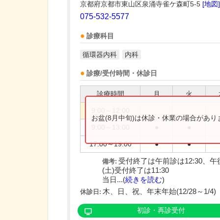
京都府京都市東山区泉涌寺雀ケ森町5-5
[地図]
075-532-5577
診療科目
循環器内科
内科
診療/受付時間・休診日
診療時間
月
火
9:00～12:00
お盆(8月中旬)は休診・休業の場合があ
9:00～13:00
●
●
17:00～19:00
●
●
受付終了は午前診は12:30、午
備考:
(土)受付終了は11:30
当日...(
続きを読む
)
木、日、祝、年末年始(12/28～1/4)
休診日:
初診・再診受付