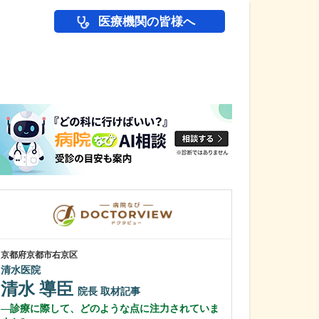
医療機関の皆様へ
医師(ドクター)の
京都府京都市右京区
京都府京都市山科区
清水医院
村上内科医院
清水 導臣
村上 貴彬
院長
取材記事
診療に際して、どのような点に注力されていま
日々の診療で心