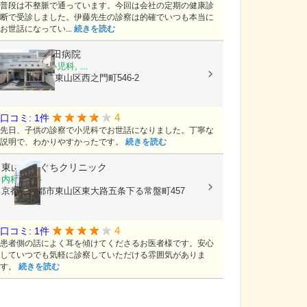
普段は不整脈で通っています。今回は会社の定期の健康診
断で受診しました。伊藤先生の診察は的確でいつも本当に
お世話になってい...
続きを読む
医療法人
原田病院
内科, 外科, 小児科, ...
京都府京都市東山区西之門町546-2
4
口コミ: 1件
先日、子供の診察で小児科でお世話になりました。丁寧な
説明で、わかりやすかったです。
続きを読む
東山かわぐちクリニック
内科, 外科
京都府京都市東山区東大路五条下る常盤町457
4
口コミ: 1件
患者側の話によく耳を傾けてくださるお医者様です。安心
していつでも気軽に診察していただける雰囲気がありま
す。
続きを読む