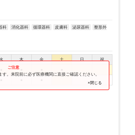
器科
消化器科
循環器科
皮膚科
泌尿器科
整形外
水
木
金
土
日
祝
●
●
●
●
ります。来院前に必ず医療機関に直接ご確認ください。
●
●
●
×閉じる