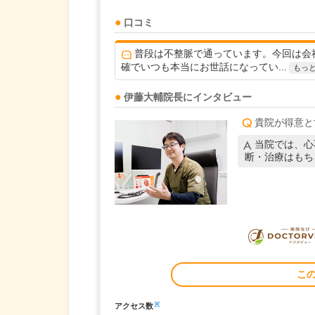
口コミ
普段は不整脈で通っています。今回は会
確でいつも本当にお世話になってい...
もっ
伊藤大輔
院長
にインタビュー
貴院が得意と
当院では、心
断・治療はもち
こ
※
アクセス数