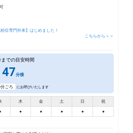
可
花粉症専門外来】はじめました！
こちらから＞＞
診までの目安時間
47
分後
5
分ごろ
にお呼びいたします
水
木
金
土
日
祝
●
●
●
●
●
●