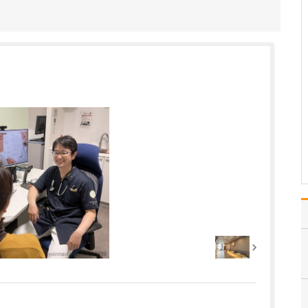
当院では、心不全・狭心
症・不整脈などの心臓疾
患を中心に、検査・診
断・治療はもちろん、重
症化の予防や、病気その
ものを発症させないため
の予防医療にも力を注い
でいます。じつは、狭心
症・心筋梗塞・心不全・
脳梗…
>>記事全文を読む