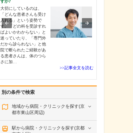
すか?
い。
大切にしているのは、
当院のモットー
「どんな患者さんも受け
ひとりと向き合
入れる」という姿勢で
添った医療」で
す。「どの科を受診すれ
患者さんが「話
ばよいかわからない」と
もらえなかった
迷っていたり、「専門外
かったことが言
だから診られない」と他
た」と感じられ
院で断られたご経験があ
ないよう、しっ
る患者さんは、体のつら
の時間を取って
さに加…
の…
>>記事全文を読む
別の条件で検索
地域から病院・クリニックを探す(京
都市東山区周辺)
駅から病院・クリニックを探す(京都