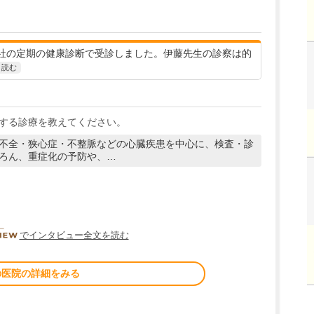
社の定期の健康診断で受診しました。伊藤先生の診察は的
と読む
する診療を教えてください。
不全・狭心症・不整脈などの心臓疾患を中心に、検査・診
ろん、重症化の予防や、…
DOCTORVIEW
でインタビュー全文を読む
の医院の詳細をみる