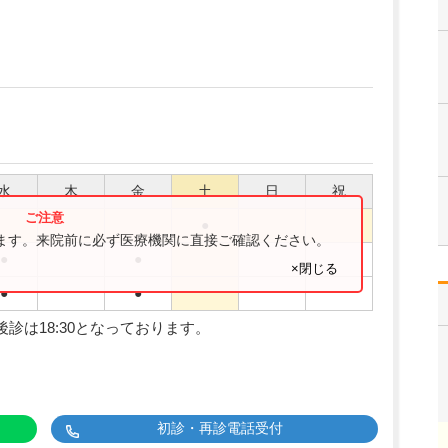
水
木
金
土
日
祝
●
ります。来院前に必ず医療機関に直接ご確認ください。
●
●
×閉じる
●
●
後診は18:30となっております。
初診・再診電話受付