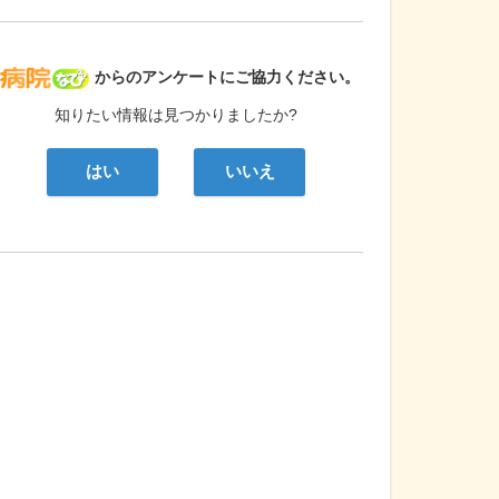
病院なび
からのアンケートにご協力ください。
知りたい情報は見つかりましたか?
はい
いいえ