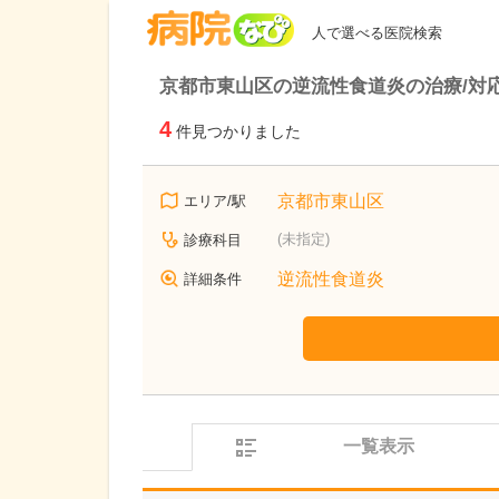
病院なび
人で選べる医院検索
京都市東山区の逆流性食道炎の治療/対
4
件見つかりました
京都市東山区
エリア/駅
(未指定)
診療科目
逆流性食道炎
詳細条件
一覧表示