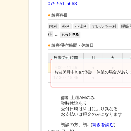
075-551-5668
診療科目
内科
外科
小児科
アレルギー科
呼吸
科
...
もっと見る
診療/受付時間・休診日
外来受付時間
月
火
9:00～11:45
●
●
お盆(8月中旬)は休診・休業の場合があ
17:30～19:45
●
●
土曜AMのみ
備考:
臨時休診あり
受付日時は科目により異なる
お支払いは現金のみになります
初診の方、初...(
続きを読む
)