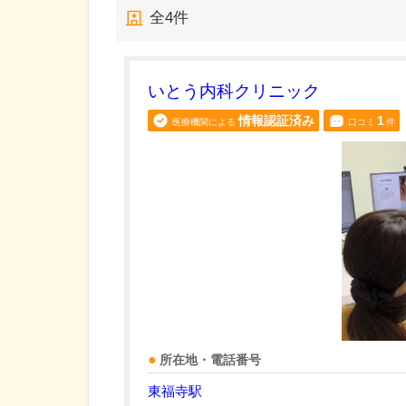
全
4
件
いとう内科クリニック
情報認証済み
1
医療機関による
口コミ
件
所在地・電話番号
東福寺駅