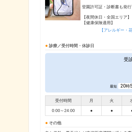
登園許可証・診断書も発行
【夜間休日・全国エリア】
【健康保険適用】
【アレルギー・
診療／受付時間・休診日
受
20
時
最短
受付時間
月
火
0:00～24:00
●
●
その他