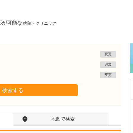
応が可能な
病院・クリニック
変更
追加
変更
検索する
京都府京都市東山区
いとう内科クリニック
地図で検索
伊藤 大輔
院長
取材記事
貴院が得意とする診療を教えてください。