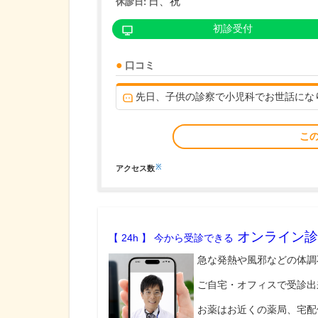
日、祝
休診日:
初診受付
口コミ
先日、子供の診察で小児科でお世話にな
こ
※
アクセス数
オンライン診
【 24h 】 今から受診できる
急な発熱や風邪などの体調
ご自宅・オフィスで受診出
お薬はお近くの薬局、宅配