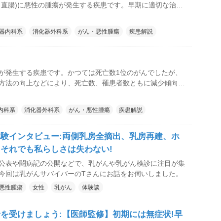
、直腸)に悪性の腫瘍が発生する疾患です。早期に適切な治療
が望めるがんです。
器内科系
消化器外科系
がん・悪性腫瘍
疾患解説
が発生する疾患です。かつては死亡数1位のがんでしたが、
方法の向上などにより、死亡数、罹患者数ともに減少傾向に
内科系
消化器外科系
がん・悪性腫瘍
疾患解説
験インタビュー:両側乳房全摘出、乳房再建、ホ
それでも私らしさは失わない!
公表や闘病記の公開などで、乳がんや乳がん検診に注目が集
今回は乳がんサバイバーのTさんにお話をお伺いしました。
悪性腫瘍
女性
乳がん
体験談
を受けましょう:【医師監修】初期には無症状!早