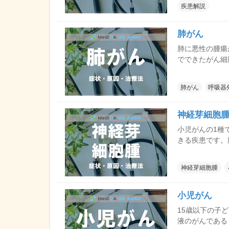
疾患解説
のため、発見さ
くいがんでもあ
肺がん
肺に悪性の腫瘍
でできたがん細
しやすいことな
肺がん
呼吸器
神経芽細胞
小児がんの1種
きる疾患です。
部分などにも発
の発症であれば
神経芽細胞腫
ます。
小児がん
15歳以下の子
液のがんである