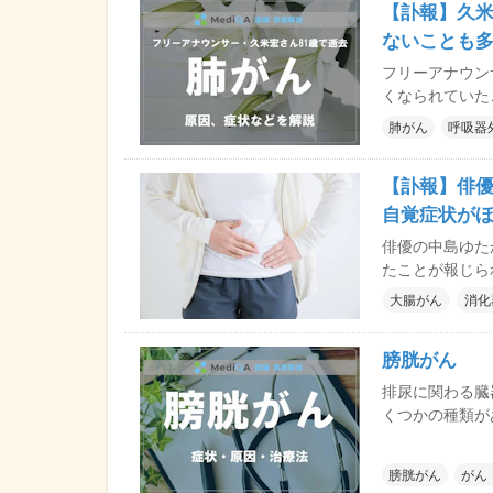
【訃報】久
やすく紹介しま
ックの藤解 邦
ないことも
フリーアナウン
くなられていた
ようながんなの
肺がん
呼吸器
んの原因・症状
します。
【訃報】俳
自覚症状が
説（医師監
俳優の中島ゆた
たことが報じら
がんなのかにつ
大腸がん
消化
状・治療法と予
膀胱がん
排尿に関わる臓
くつかの種類が
から発生します
倍とされていま
膀胱がん
がん