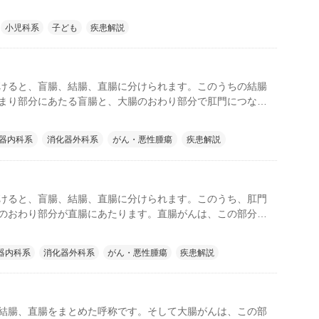
内側にできる「脳腫瘍」、血液中のリンパ球から発生する
」、原始胚細胞という細胞から発生する「胚細胞腫瘍」、神
小児科系
子ども
疾患解説
する「神経芽腫」などが続きます。
けると、盲腸、結腸、直腸に分けられます。このうちの結腸
まり部分にあたる盲腸と、大腸のおわり部分で肛門につなが
腸の中間部分にあたります。結腸がんは、この部分に悪性の
疾患です。 また、結腸がんを含む大腸の各部分に発生する
器内科系
消化器外科系
がん・悪性腫瘍
疾患解説
、結腸がん、直腸がん)は大腸がんと総称されます。そしてこ
、早期に適切な治療をすれば、完治が望めるがんです。
けると、盲腸、結腸、直腸に分けられます。このうち、肛門
のおわり部分が直腸にあたります。直腸がんは、この部分に
生する疾患です。 また、直腸がんを含む大腸の各部分に発
腸がん、結腸がん、直腸がん)は大腸がんと総称されます。そ
器内科系
消化器外科系
がん・悪性腫瘍
疾患解説
がんは、早期に適切な治療をすれば、完治が望めるがんで
結腸、直腸をまとめた呼称です。そして大腸がんは、この部