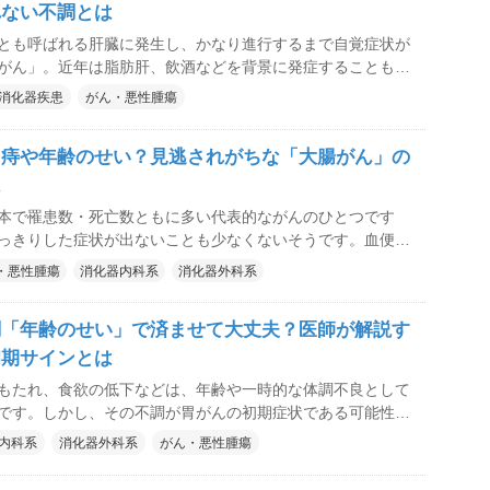
れない不調とは
とも呼ばれる肝臓に発生し、かなり進行するまで自覚症状が
がん」。近年は脂肪肝、飲酒などを背景に発症することも多
の人だけの病気というわけではありません。疲れやすさや食
消化器疾患
がん・悪性腫瘍
逃されがちな体の変化が早期発見の手がかりになることもあ
では肝臓がんの特徴や症状、受診の目安について、林外科・
に痔や年齢のせい？見逃されがちな「大腸がん」の
の林裕章理事長に解説してもらいました。
は
本で罹患数・死亡数ともに多い代表的ながんのひとつです
っきりした症状が出ないことも少なくないそうです。血便や
因不明の貧血など、「年齢や体調のせい」と見過ごされがち
・悪性腫瘍
消化器内科系
消化器外科系
期発見の重要な手がかりになることもあります。 本記事で
基礎知識から、見逃されやすい初期症状、受診を考える目安
調「年齢のせい」で済ませて大丈夫？医師が解説す
をもとにわかりやすく紹介します。 教えてくれたの
海消化器・内視鏡クリニックの渡海 義隆院長です。
初期サインとは
もたれ、食欲の低下などは、年齢や一時的な体調不良として
です。しかし、その不調が胃がんの初期症状である可能性も
。胃がんは初期には自覚症状が出にくく、気づいたときには
内科系
消化器外科系
がん・悪性腫瘍
ースもあります。本記事では、胃がんの基礎知識から、見逃
症状、受診を考える目安までを、医師の解説をもとにわかり