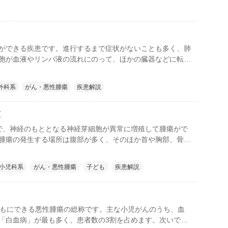
れても約7割は手術での治療ができない状態とされ、治りに
ります。
ができる疾患です。進行するまで症状がないことも多く、肺
胞が血液やリンパ液の流れにのって、ほかの臓器などに転移
どから、治りにくいがんの1つです。
外科系
がん・悪性腫瘍
疾患解説
腫
で、神経のもととなる神経芽細胞が異常に増殖して腫瘍がで
腫瘍の発生する場所は腹部が多く、そのほか首や胸部、骨盤
生します。ほとんどが5歳未満で発症しますが、1歳未満で
比較的治りやすく、それ以上になると治りにくいとされてい
小児科系
がん・悪性腫瘍
子ども
疾患解説
どもにできる悪性腫瘍の総称です。主な小児がんのうち、血
「白血病」が最も多く、患者数の3割を占めます。次いで多