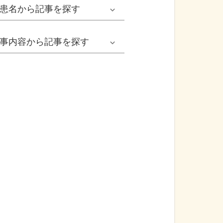
男性
患名
から記事を探す
小児耳鼻いんこう科系
冬の病気
女性
網膜剝離
事内容
から記事を探す
歯科口腔外科系
感染症
子ども
カンジダ腟炎
今日は何の日
歯科系
性感染症
高齢者
貧血
健康・美容
精神科系
アレルギー
痛風
食生活
血液内科系
自己免疫疾患
膀胱がん
プレスリリース
消化器外科系
がん・悪性腫瘍
前立腺がん
医療Q&A
脳神経外科系
依存症
前立腺肥大症
基礎知識