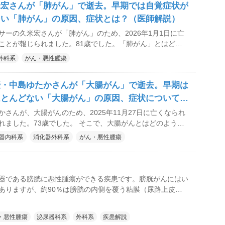
米宏さんが「肺がん」で逝去。早期では自覚症状が
す。 教えてくれたのは、広島DS内視鏡・日帰り手術クリニ
生（とうげ・くにお）院長です。
多い「肺がん」の原因、症状とは？（医師解説）
サーの久米宏さんが「肺がん」のため、2026年1月1日に亡
ことが報じられました。81歳でした。「肺がん」とはどの
かについて、病院なび MediQAで過去に掲載した記事「肺が
外科系
がん・悪性腫瘍
・治療法と予防のポイントを解説」を再編集のうえ、ご紹介
優・中島ゆたかさんが「大腸がん」で逝去。早期は
ほとんどない「大腸がん」の原因、症状について解
修）
かさんが、大腸がんのため、2025年11月27日に亡くなられ
れました。73歳でした。 そこで、大腸がんとはどのような
いて、MediQAで過去に掲載した記事「大腸がんの原因・症
器内科系
消化器外科系
がん・悪性腫瘍
防のポイントを解説」を再編集のうえ、ご紹介します。
器である膀胱に悪性腫瘍ができる疾患です。膀胱がんにはい
ありますが、約90％は膀胱の内側を覆う粘膜（尿路上皮）
。65歳以上の高齢者に多く、また男性の発生率は女性の約3
す。
・悪性腫瘍
泌尿器科系
外科系
疾患解説