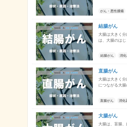
いのが頭蓋骨の
「悪性リンパ腫
がん・悪性腫瘍
経組織から発生
結腸がん
大腸は大きく分
は、大腸のはじ
る直腸の間、大
腫瘍が発生する
結腸がん
消化
がん(盲腸がん
れら大腸がんは
直腸がん
大腸は大きく分
につながる大腸
悪性の腫瘍が発
生するがん(盲
直腸がん
消化
してこれら大腸
す。
大腸がん
大腸は、盲腸、