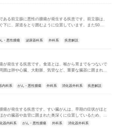
である前立腺に悪性の腫瘍が発生する疾患です。前立腺は、
ぐ下に、尿道をとり囲むように位置しています。また50歳
に患者数が増えることから、高齢者に多いがんです。現在
みの簡単で精度が高いスクリーニング検査が普及しているた
ん・悪性腫瘍
泌尿器科系
外科系
疾患解説
可能になりました。早期がんであれば、比較的治療後の経過
。
瘍が発生する疾患です。食道とは、喉から胃までをつないで
周囲は肺や心臓、大動脈、気管など、重要な臓器に囲まれて
も豊富に存在しています。そのため、食道がんは、比較的早
臓器に広がったり、リンパ節への転移を起こしたりしやすい
器内科系
がん・悪性腫瘍
外科系
消化器外科系
疾患解説
ります。特に、60歳以上の男性に多いがんです。
腫瘍が発生する疾患です。すい臓がんは、早期の症状がほと
ほかの臓器や血管に囲まれた奥深くに位置しているため、が
ても見つけにくいことから、早期発見が難しいがんです。さ
化器内科系
がん・悪性腫瘍
外科系
消化器外科系
器に広がりやすく、転移しやすいという特徴もあります。そ