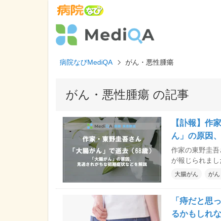
病院なびMediQA
がん・悪性腫瘍
がん・悪性腫瘍 の記事
【訃報】作
ん」の原因
作家の東野圭吾
が報じられました。68歳でした。
に多い代表的な
大腸がん
がん
とも少なくありません。 大腸がんの原因や見
ついて解説します。 <b>※この記事は病院なび MediQ
「痔だと思
「<a href="https:
cancer_inf
るかもしれ