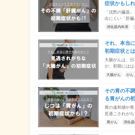
症状かもし
「沈黙の臓器」
出にくい「肝臓
く、決して一部
消化器内科系
欲低下など、見
ります。本記事
それ、本当
内科クリニック
初期症状と
大腸がんは、日
が、初期にはは
便通の変化、原
大腸がん
がん
なサインが、早
は、大腸がんの
その胃の不
までを、医師の解説
は、半蔵門 渡
る胃がんの
胃の違和感や胃
見過ごされがち
否定できません
胃がん
消化器
進行しているケ
されやすい初期