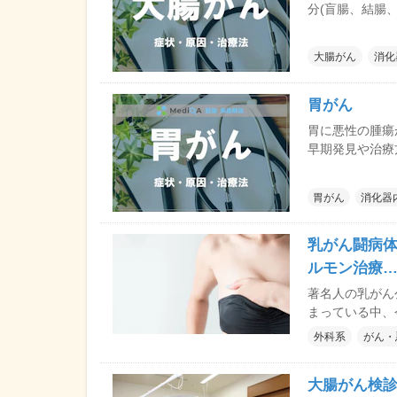
分(盲腸、結腸
をすれば、完治
大腸がん
消化
胃がん
胃に悪性の腫瘍
早期発見や治療
あります。
胃がん
消化器
乳がん闘病体
ルモン治療…
著名人の乳がん
まっている中、
外科系
がん・
大腸がん検診