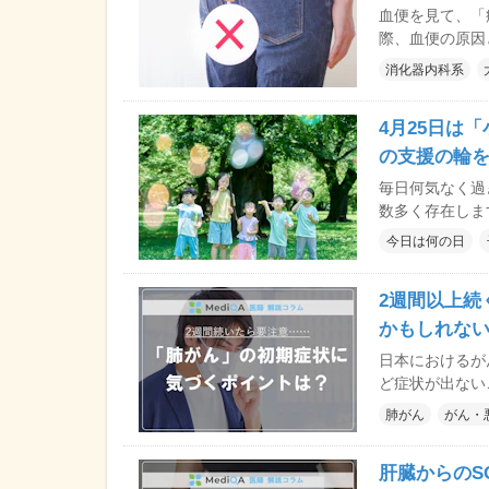
ちな「大腸がん」
血便を見て、「
際、血便の原因
めとした重大な
消化器内科系
うな血便に注意
いて、広島DS
4月25日は
お）院長に解説
の支援の輪
毎日何気なく過
数多く存在しま
病気や健康につ
今日は何の日
25日、こんな
2週間以上続
かもしれな
日本におけるが
ど症状が出ない
スも少なくあり
肺がん
がん・
る症状について
ました。
肝臓からのS