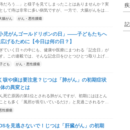
の初期症状とは</a>」を再編集したものです</b>
痔だろう…」と様子を見てしまったことはありませんか？実
疾
として痔は非常に多い病気ですが、一方で、大腸がんをはじ
病気のサインとして現れることもあります。 では、どのよ
大腸がん
がん・悪性腫瘍
すべきなのでしょうか。血便が起こる原因や受診の目安につ
記
内視鏡・日帰り手術クリニックの藤解 邦生（とうげ・くに
「小児がんゴールドリボンの日」――子どもたちへ
してもらいました。
を広げるために【今日は何の日？】
ぎていく日々の中にも、健康や医療にまつわる「記念日」が
す。この連載では、そんな記念日をひとつひとつ取り上げ、
いて改めて考えるきっかけをお届けしています。 今日は4月
子ども
がん・悪性腫瘍
記念日です。
く咳や痰は要注意？じつは「肺がん」の初期症状
い体の異変とは
ん死亡原因の第1位とされる肺がんですが、初期にはほとん
ことも多く「風邪が長引いているだけ」と見過ごされるケー
ません。咳や血痰、息切れといった肺がんのサインになり得
悪性腫瘍
、林外科・内科クリニックの林裕章理事長に解説してもらい
OSを見逃さないで！じつは「肝臓がん」の初期