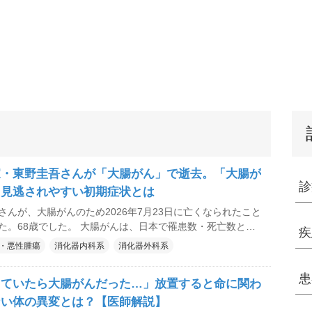
家・東野圭吾さんが「大腸がん」で逝去。「大腸が
診
、見逃されやすい初期症状とは
さんが、大腸がんのため2026年7月23日に亡くなられたこと
 大腸がんは、日本で罹患数・死亡数とも
疾
がんのひとつですが、初期にははっきりした症状が出ないこ
・悪性腫瘍
消化器内科系
消化器外科系
逃されやすい初期症状などに
Aで過去に掲載した
患
っていたら大腸がんだった…」放置すると命に関わ
//byoinnavi.jp/mediqa/news/article/colorectal-
o02" target="_blank">それ、本当に痔や年齢のせい？見逃されが
ない体の異変とは？【医師解説】