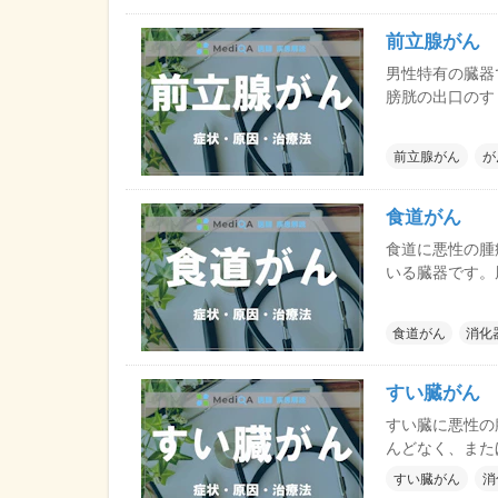
前立腺がん
男性特有の臓器
膀胱の出口のす
を過ぎると急激
は、血液検査の
前立腺がん
が
め、早期発見が
がよいがんです
食道がん
食道に悪性の腫
いる臓器です。
おり、リンパ管
い段階でほかの
食道がん
消化
という特徴があ
すい臓がん
すい臓に悪性の
んどなく、また
んが発生してい
すい臓がん
消
らに、周囲の臓