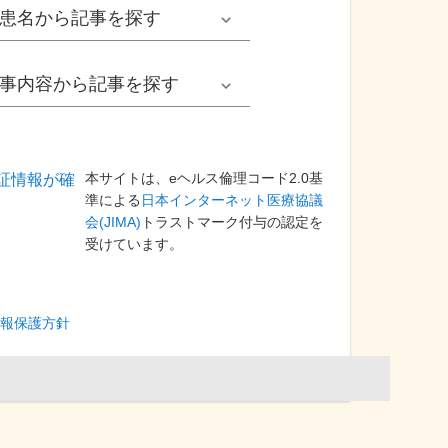
男性
患名
から記事を探す
小児耳鼻いんこう科系
冬の病気
女性
網膜剝離
事内容
から記事を探す
歯科口腔外科系
感染症
子ども
カンジダ腟炎
今日は何の日
歯科系
性感染症
本サイトは、eヘルス倫理コード2.0基
高齢者
貧血
健康・美容
準による
日本インターネット医療協議
会(JIMA)
トラストマーク付与の認定を
精神科系
アレルギー
受けています。
痛風
食生活
血液内科系
自己免疫疾患
膀胱がん
プレスリリース
報保護方針
消化器外科系
がん・悪性腫瘍
前立腺がん
医療Q&A
脳神経外科系
依存症
前立腺肥大症
基礎知識