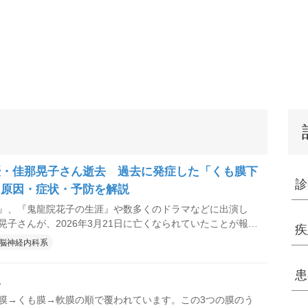
優・佳那晃子さん逝去 過去に発症した「くも膜下
診
 原因・症状・予防を解説
』、『鬼龍院花子の生涯』や数多くのドラマなどに出演し
晃子さんが、2026年3月21日に亡くなられていたことが報じ
疾
0歳でした。佳那さんは、2013年に「くも膜下出血」で倒
脳神経内科系
ハビリに取り組んできました。この記事では「くも膜下出
症状などについて、病院なび MediQAで過去に掲載した記事
患
血
の原因・症状・治療法と予防のポイントを解説」を再編集の
ます。
膜→くも膜→軟膜の順で覆われています。この3つの膜のう