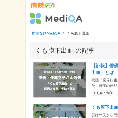
病院なびMediQA
くも膜下出血
くも膜下出血 の記事
【訃報】俳
出血」とは
映画『魔界転生
た、俳優の佳那
られました。7
くも膜下出血
れ、その後はリ
血」」の原因、
くも膜下出
「くも膜下出血
うえ、ご紹介し
脳は外側から硬