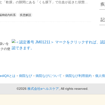
と「軟膜」の隙間にある「くも膜下」で出血が起きた状態で
疾
の程度にもよりますが、死亡率が高く、後遺症もなく以前と
に戻れるケースは3割に満たないとされています。
脳神経内科系
疾患解説
記
扱いを
ークの使
ediQAとは
病院なび
病院なびについて
病院なび利用規約
個人情
©2026
株式会社eヘルスケア
, All rights reserved.