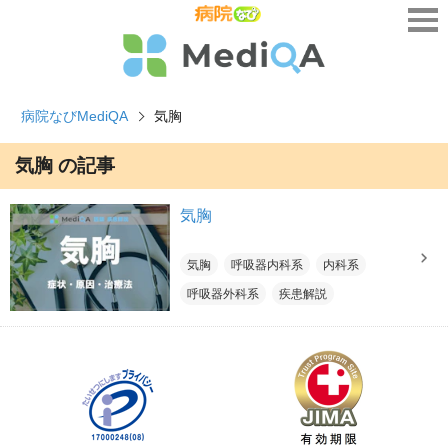
病院なびMediQA
気胸
気胸 の記事
気胸
気胸
呼吸器内科系
内科系
呼吸器外科系
疾患解説